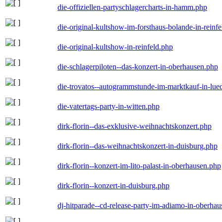
die-offiziellen-partyschlagercharts-in-hamm.php
die-original-kultshow-im-forsthaus-bolande-in-reinf
die-original-kultshow-in-reinfeld.php
die-schlagerpiloten--das-konzert-in-oberhausen.php
die-trovatos--autogrammstunde-im-marktkauf-in-lu
die-vatertags-party-in-witten.php
dirk-florin--das-exklusive-weihnachtskonzert.php
dirk-florin--das-weihnachtskonzert-in-duisburg.php
dirk-florin--konzert-im-lito-palast-in-oberhausen.php
dirk-florin--konzert-in-duisburg.php
dj-hitparade--cd-release-party-im-adiamo-in-oberha