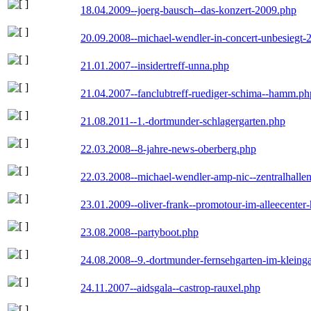
18.04.2009--joerg-bausch--das-konzert-2009.php
20.09.2008--michael-wendler-in-concert-unbesiegt-
21.01.2007--insidertreff-unna.php
21.04.2007--fanclubtreff-ruediger-schima--hamm.ph
21.08.2011--1.-dortmunder-schlagergarten.php
22.03.2008--8-jahre-news-oberberg.php
22.03.2008--michael-wendler-amp-nic--zentralhall
23.01.2009--oliver-frank--promotour-im-alleecente
23.08.2008--partyboot.php
24.08.2008--9.-dortmunder-fernsehgarten-im-kleinga
24.11.2007--aidsgala--castrop-rauxel.php