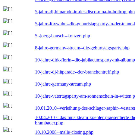
5-jahre-dj-hitparade-in-der-disco-nina-in-bottrop.php
5-jahre-foxwahn--die-geburtstagsparty-in-der-tenn
5.-joerg-bausch--konzert.php
8-jahre-germany-stream--die-geburtstagsparty.php
10-jahre-dirk-florin--die-jubilaeumsparty-mit-album
10-jahre-dj-hitparade--der-branchentreff.php
10-jahre-germany-stream.php
10-jahre-vatertagsparty-am-sonnenschein-in-witten.
10.01.2010--verleihung-des-schlager-saphir--vestar
10.04.2010--das-musikteam-koehler-praesentierte-di
brambauer.php
10.10.2008--malle-closing.php