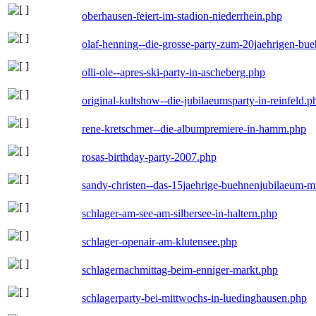
oberhausen-feiert-im-stadion-niederrhein.php
olaf-henning--die-grosse-party-zum-20jaehrigen-bu
olli-ole--apres-ski-party-in-ascheberg.php
original-kultshow--die-jubilaeumsparty-in-reinfeld.p
rene-kretschmer--die-albumpremiere-in-hamm.php
rosas-birthday-party-2007.php
sandy-christen--das-15jaehrige-buehnenjubilaeum-m
schlager-am-see-am-silbersee-in-haltern.php
schlager-openair-am-klutensee.php
schlagernachmittag-beim-enniger-markt.php
schlagerparty-bei-mittwochs-in-luedinghausen.php