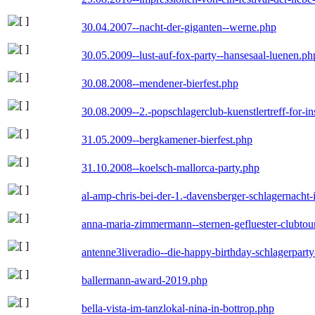
30.04.2007--nacht-der-giganten--werne.php
30.05.2009--lust-auf-fox-party--hansesaal-luenen.ph
30.08.2008--mendener-bierfest.php
30.08.2009--2.-popschlagerclub-kuenstlertreff-for-i
31.05.2009--bergkamener-bierfest.php
31.10.2008--koelsch-mallorca-party.php
al-amp-chris-bei-der-1.-davensberger-schlagernacht
anna-maria-zimmermann--sternen-gefluester-clubtou
antenne3liveradio--die-happy-birthday-schlagerpart
ballermann-award-2019.php
bella-vista-im-tanzlokal-nina-in-bottrop.php