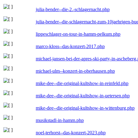
julia-bender--die-2.-schlagernacht.php
julia-bender--die-schlagernacht-zum-10jaehrigen-b
lippeschlager-on-tour-in-hamm-pelkum.php
marco-kloss--das-konzert-2017.php
michael-jansen-bei-der-apres-ski-party-in-ascheberg
michael-ulm--konzert-in-oberhausen.php
mike-dee--die-original-kultshow-in-reinfeld.php
mike-dee--die-original-kultshow-in-uetersen.php
mike-dee--die-original-kultshow-in-wittenburg.php
musikstadl-in-hamm.php
noel-terhorst--das-konzert-2023.php