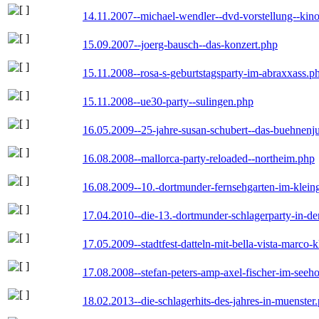
14.11.2007--michael-wendler--dvd-vorstellung--kin
15.09.2007--joerg-bausch--das-konzert.php
15.11.2008--rosa-s-geburtstagsparty-im-abraxxass.p
15.11.2008--ue30-party--sulingen.php
16.05.2009--25-jahre-susan-schubert--das-buehnenj
16.08.2008--mallorca-party-reloaded--northeim.php
16.08.2009--10.-dortmunder-fernsehgarten-im-klein
17.04.2010--die-13.-dortmunder-schlagerparty-in-der
17.05.2009--stadtfest-datteln-mit-bella-vista-marco-
17.08.2008--stefan-peters-amp-axel-fischer-im-seeho
18.02.2013--die-schlagerhits-des-jahres-in-muenster