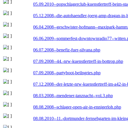
05.09.2010--popschlagerclub-kuenstlertreff-beim-sta
05.12.2008--die-autohaendler-joerg-amp-dragan-in-
06.04.2008--geschwister-hofmann--maxipark-hamm
06.06.2009--sommerfest-downtownradio77--witten.
06.07.2008--benefiz-fuer-silvana.php
07.09.2008--44.-nrw-kuenstlertreff-in-bottrop.php
07.09.2008--partyboot-beilngries.php
07.12.2008--der-letzte-nrw-kuenstlertreff-im-a42-in-
08.03.2008--mendener-tanznacht--vol.3.php
08.08.2008--schlager-open-air-in-ennigerloh.php
08.08.2010--11.-dortmunder-fernsehgarten-im-klein