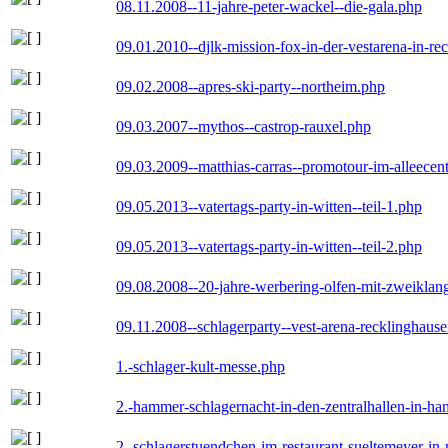
08.11.2008--11-jahre-peter-wackel--die-gala.php
09.01.2010--djlk-mission-fox-in-der-vestarena-in-re
09.02.2008--apres-ski-party--northeim.php
09.03.2007--mythos--castrop-rauxel.php
09.03.2009--matthias-carras--promotour-im-alleece
09.05.2013--vatertags-party-in-witten--teil-1.php
09.05.2013--vatertags-party-in-witten--teil-2.php
09.08.2008--20-jahre-werbering-olfen-mit-zweiklan
09.11.2008--schlagerparty--vest-arena-recklinghaus
1.-schlager-kult-messe.php
2.-hammer-schlagernacht-in-den-zentralhallen-in-h
2.-schlagerstuendchen-im-restaurant-sueltemeyer-in