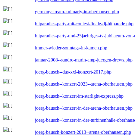
germanystream-kultparty-in-oberhausen.php
hitparadies-party-mit-contest-finale-dj-hitparade.php
hitparadies-party-und-25jaehriges-tv-jubilaeum-vo
immer-wieder-sonntags-in-kamen.php
januar-2008--sandro-marin-amp-juergen-drews.php
joerg-bausch--das-xxl-konzert-2017.php
joerg-bausch--konzert-2023--arena-oberhausen.php
joerg-bausch--konzert-im-starlight-express.php
joerg-bausch--konzert-in-der-arena-oberhausen.php
joerg-bausch--konzert-in-der-turbinenhalle-oberhau
joerg-bausch-konzert-2013--arena-oberhausen.php