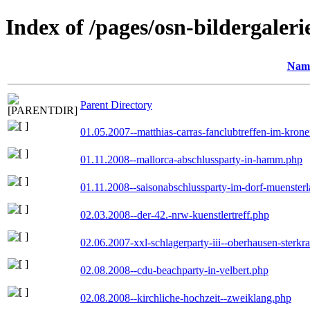
Index of /pages/osn-bildergaleri
Nam
Parent Directory
01.05.2007--matthias-carras-fanclubtreffen-im-kron
01.11.2008--mallorca-abschlussparty-in-hamm.php
01.11.2008--saisonabschlussparty-im-dorf-muenster
02.03.2008--der-42.-nrw-kuenstlertreff.php
02.06.2007-xxl-schlagerparty-iii--oberhausen-sterkr
02.08.2008--cdu-beachparty-in-velbert.php
02.08.2008--kirchliche-hochzeit--zweiklang.php