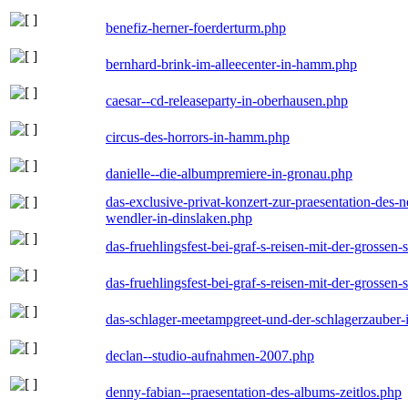
benefiz-herner-foerderturm.php
bernhard-brink-im-alleecenter-in-hamm.php
caesar--cd-releaseparty-in-oberhausen.php
circus-des-horrors-in-hamm.php
danielle--die-albumpremiere-in-gronau.php
das-exclusive-privat-konzert-zur-praesentation-des
wendler-in-dinslaken.php
das-fruehlingsfest-bei-graf-s-reisen-mit-der-grossen-
das-fruehlingsfest-bei-graf-s-reisen-mit-der-grossen-
das-schlager-meetampgreet-und-der-schlagerzauber-
declan--studio-aufnahmen-2007.php
denny-fabian--praesentation-des-albums-zeitlos.php