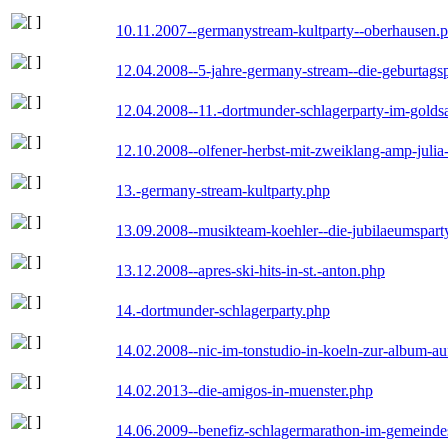
10.11.2007--germanystream-kultparty--oberhausen.
12.04.2008--5-jahre-germany-stream--die-geburtags
12.04.2008--11.-dortmunder-schlagerparty-im-goldsa
12.10.2008--olfener-herbst-mit-zweiklang-amp-julia
13.-germany-stream-kultparty.php
13.09.2008--musikteam-koehler--die-jubilaeumspart
13.12.2008--apres-ski-hits-in-st.-anton.php
14.-dortmunder-schlagerparty.php
14.02.2008--nic-im-tonstudio-in-koeln-zur-album-a
14.02.2013--die-amigos-in-muenster.php
14.06.2009--benefiz-schlagermarathon-im-gemeindes