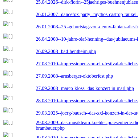
25.04.2026--dirk-florin--25jaehriges-buehnenjublaeu
26.01.2007--dancefox-party--mythos-castrop-rauxel
26.01.2008--25.-geburtstag-von-denny-fabian--die-fei
26.04.2008--10-jahre-olaf-henning--das-jubilaeums-
26.09.2008--bad-bentheim.php
27.08.2010--impressionen-von-ein-festival-der-lieb
27.09.2008--arnsberger-oktoberfest.php
27.09.2008--marco-kloss--das-konzert-in-marl.php
28.08.2010--impressionen-von-ein-festival-der-lieb
29.03.2025--joerg-bausch--das-xxl-konzert-in-der-a
29.08.2009--das-musikteam-koehler-praesentierte-di
brambauer.php
29.08.2010--impressionen-von-ein-festival-der-lieb