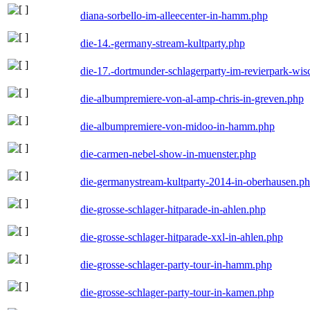
diana-sorbello-im-alleecenter-in-hamm.php
die-14.-germany-stream-kultparty.php
die-17.-dortmunder-schlagerparty-im-revierpark-wis
die-albumpremiere-von-al-amp-chris-in-greven.php
die-albumpremiere-von-midoo-in-hamm.php
die-carmen-nebel-show-in-muenster.php
die-germanystream-kultparty-2014-in-oberhausen.p
die-grosse-schlager-hitparade-in-ahlen.php
die-grosse-schlager-hitparade-xxl-in-ahlen.php
die-grosse-schlager-party-tour-in-hamm.php
die-grosse-schlager-party-tour-in-kamen.php