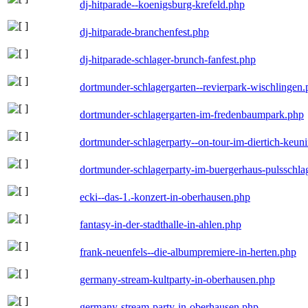
dj-hitparade--koenigsburg-krefeld.php
dj-hitparade-branchenfest.php
dj-hitparade-schlager-brunch-fanfest.php
dortmunder-schlagergarten--revierpark-wischlingen
dortmunder-schlagergarten-im-fredenbaumpark.php
dortmunder-schlagerparty--on-tour-im-diertich-keu
dortmunder-schlagerparty-im-buergerhaus-pulsschla
ecki--das-1.-konzert-in-oberhausen.php
fantasy-in-der-stadthalle-in-ahlen.php
frank-neuenfels--die-albumpremiere-in-herten.php
germany-stream-kultparty-in-oberhausen.php
germany-stream-party-in-oberhausen.php