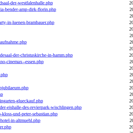
dsaal-der-westfalenhalle.php
2
ia-bender-amp-dirk-florin.php
2
2
arty-in-luenen-brambauer.php
2
2
2
m-aufnahme.php
2
2
desaal-der-christuskirche-in-hamm.php
2
ino-cinemax--essen.php
2
2
.php
2
2
enjubilaeum.php
2
hp
2
ingarten-glueckauf.php
2
der-eishalle-des-revierpark-wischlingen.php
2
o-kloss-und-peter-sebastian.php
2
ehotel-in-altmuehl.php
2
er.php
2