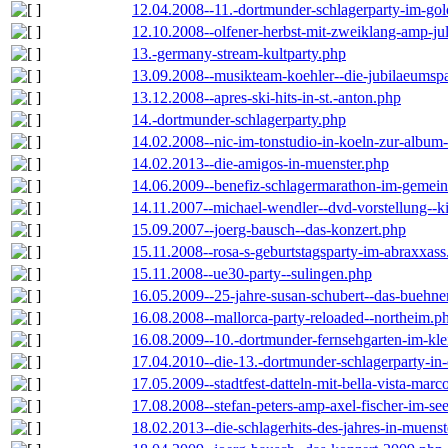
12.04.2008--11.-dortmunder-schlagerparty-im-gol
12.10.2008--olfener-herbst-mit-zweiklang-amp-jul
13.-germany-stream-kultparty.php
13.09.2008--musikteam-koehler--die-jubilaeumsp
13.12.2008--apres-ski-hits-in-st.-anton.php
14.-dortmunder-schlagerparty.php
14.02.2008--nic-im-tonstudio-in-koeln-zur-albu
14.02.2013--die-amigos-in-muenster.php
14.06.2009--benefiz-schlagermarathon-im-gemein
14.11.2007--michael-wendler--dvd-vorstellung--k
15.09.2007--joerg-bausch--das-konzert.php
15.11.2008--rosa-s-geburtstagsparty-im-abraxxass
15.11.2008--ue30-party--sulingen.php
16.05.2009--25-jahre-susan-schubert--das-buehn
16.08.2008--mallorca-party-reloaded--northeim.p
16.08.2009--10.-dortmunder-fernsehgarten-im-kle
17.04.2010--die-13.-dortmunder-schlagerparty-in-
17.05.2009--stadtfest-datteln-mit-bella-vista-marc
17.08.2008--stefan-peters-amp-axel-fischer-im-se
18.02.2013--die-schlagerhits-des-jahres-in-muenst