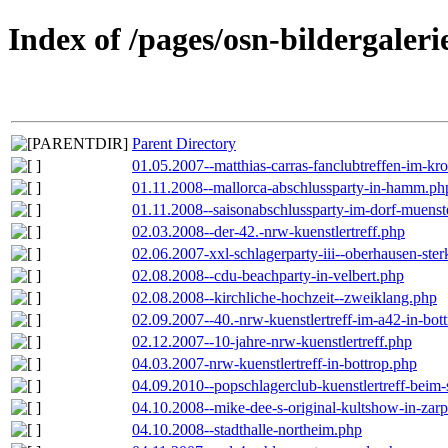
Index of /pages/osn-bildergaleri
Parent Directory
01.05.2007--matthias-carras-fanclubtreffen-im-k
01.11.2008--mallorca-abschlussparty-in-hamm.ph
01.11.2008--saisonabschlussparty-im-dorf-muenst
02.03.2008--der-42.-nrw-kuenstlertreff.php
02.06.2007-xxl-schlagerparty-iii--oberhausen-ste
02.08.2008--cdu-beachparty-in-velbert.php
02.08.2008--kirchliche-hochzeit--zweiklang.php
02.09.2007--40.-nrw-kuenstlertreff-im-a42-in-bot
02.12.2007--10-jahre-nrw-kuenstlertreff.php
04.03.2007-nrw-kuenstlertreff-in-bottrop.php
04.09.2010--popschlagerclub-kuenstlertreff-beim-
04.10.2008--mike-dee-s-original-kultshow-in-zar
04.10.2008--stadthalle-northeim.php