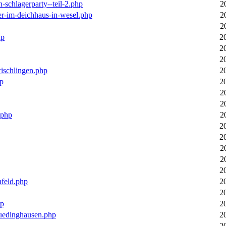
n-schlagerparty--teil-2.php
2
er-im-deichhaus-in-wesel.php
2
2
hp
2
2
2
wischlingen.php
2
hp
2
2
2
.php
2
2
2
2
2
2
nfeld.php
2
2
hp
2
luedinghausen.php
2
2