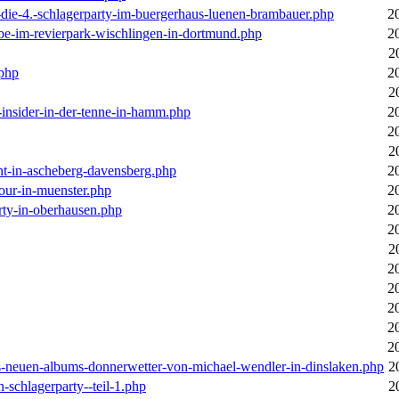
-die-4.-schlagerparty-im-buergerhaus-luenen-brambauer.php
2
ebe-im-revierpark-wischlingen-in-dortmund.php
2
2
.php
2
2
r-insider-in-der-tenne-in-hamm.php
2
2
2
cht-in-ascheberg-davensberg.php
2
our-in-muenster.php
2
rty-in-oberhausen.php
2
2
2
2
2
2
2
2
des-neuen-albums-donnerwetter-von-michael-wendler-in-dinslaken.php
2
n-schlagerparty--teil-1.php
2