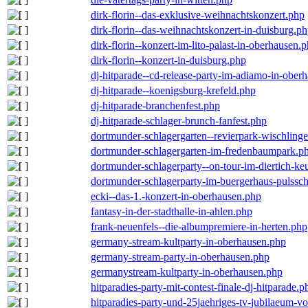
dirk-florin--das-exklusive-weihnachtskonzert.php
dirk-florin--das-weihnachtskonzert-in-duisburg.p
dirk-florin--konzert-im-lito-palast-in-oberhausen.
dirk-florin--konzert-in-duisburg.php
dj-hitparade--cd-release-party-im-adiamo-in-ober
dj-hitparade--koenigsburg-krefeld.php
dj-hitparade-branchenfest.php
dj-hitparade-schlager-brunch-fanfest.php
dortmunder-schlagergarten--revierpark-wischling
dortmunder-schlagergarten-im-fredenbaumpark.p
dortmunder-schlagerparty--on-tour-im-diertich-k
dortmunder-schlagerparty-im-buergerhaus-pulssc
ecki--das-1.-konzert-in-oberhausen.php
fantasy-in-der-stadthalle-in-ahlen.php
frank-neuenfels--die-albumpremiere-in-herten.php
germany-stream-kultparty-in-oberhausen.php
germany-stream-party-in-oberhausen.php
germanystream-kultparty-in-oberhausen.php
hitparadies-party-mit-contest-finale-dj-hitparade.p
hitparadies-party-und-25jaehriges-tv-jubilaeum