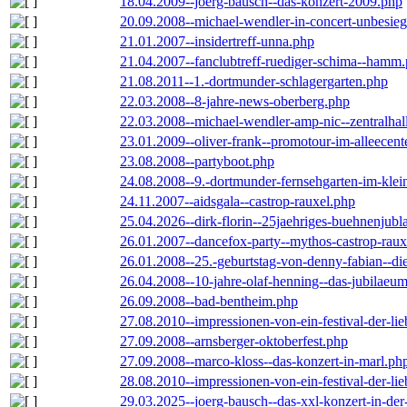
18.04.2009--joerg-bausch--das-konzert-2009.php
20.09.2008--michael-wendler-in-concert-unbesie
21.01.2007--insidertreff-unna.php
21.04.2007--fanclubtreff-ruediger-schima--hamm
21.08.2011--1.-dortmunder-schlagergarten.php
22.03.2008--8-jahre-news-oberberg.php
22.03.2008--michael-wendler-amp-nic--zentralha
23.01.2009--oliver-frank--promotour-im-alleece
23.08.2008--partyboot.php
24.08.2008--9.-dortmunder-fernsehgarten-im-klei
24.11.2007--aidsgala--castrop-rauxel.php
25.04.2026--dirk-florin--25jaehriges-buehnenjubl
26.01.2007--dancefox-party--mythos-castrop-raux
26.01.2008--25.-geburtstag-von-denny-fabian--die-
26.04.2008--10-jahre-olaf-henning--das-jubilaeu
26.09.2008--bad-bentheim.php
27.08.2010--impressionen-von-ein-festival-der-li
27.09.2008--arnsberger-oktoberfest.php
27.09.2008--marco-kloss--das-konzert-in-marl.ph
28.08.2010--impressionen-von-ein-festival-der-li
29.03.2025--joerg-bausch--das-xxl-konzert-in-de