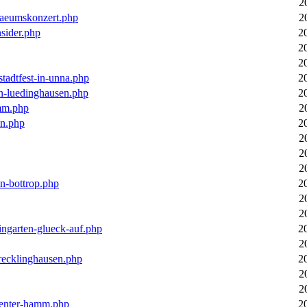
2
laeumskonzert.php
2
nsider.php
2
2
2
stadtfest-in-unna.php
2
in-luedinghausen.php
2
mm.php
2
en.php
2
2
2
2
in-bottrop.php
2
2
2
ingarten-glueck-auf.php
2
2
-recklinghausen.php
2
2
2
ecenter-hamm.php
2