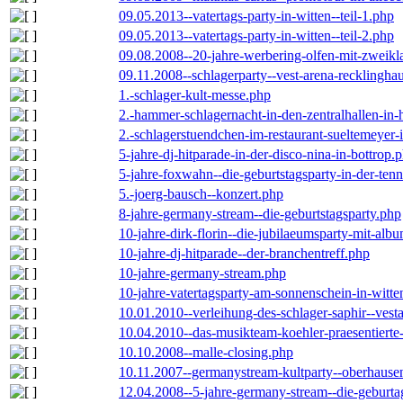
09.05.2013--vatertags-party-in-witten--teil-1.php
09.05.2013--vatertags-party-in-witten--teil-2.php
09.08.2008--20-jahre-werbering-olfen-mit-zweikl
09.11.2008--schlagerparty--vest-arena-recklingha
1.-schlager-kult-messe.php
2.-hammer-schlagernacht-in-den-zentralhallen-i
2.-schlagerstuendchen-im-restaurant-sueltemeyer-
5-jahre-dj-hitparade-in-der-disco-nina-in-bottrop.
5-jahre-foxwahn--die-geburtstagsparty-in-der-te
5.-joerg-bausch--konzert.php
8-jahre-germany-stream--die-geburtstagsparty.php
10-jahre-dirk-florin--die-jubilaeumsparty-mit-al
10-jahre-dj-hitparade--der-branchentreff.php
10-jahre-germany-stream.php
10-jahre-vatertagsparty-am-sonnenschein-in-witte
10.01.2010--verleihung-des-schlager-saphir--vest
10.04.2010--das-musikteam-koehler-praesentierte
10.10.2008--malle-closing.php
10.11.2007--germanystream-kultparty--oberhause
12.04.2008--5-jahre-germany-stream--die-geburta