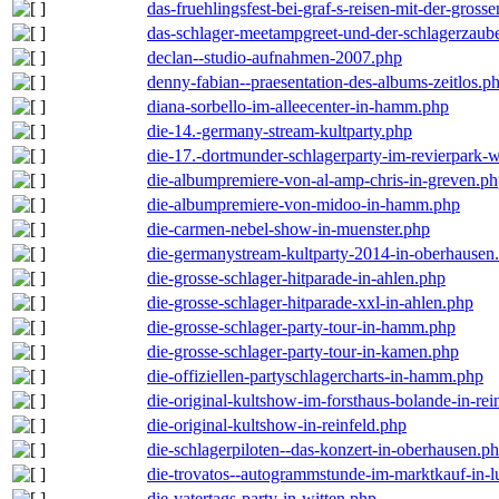
das-fruehlingsfest-bei-graf-s-reisen-mit-der-grosse
das-schlager-meetampgreet-und-der-schlagerzaub
declan--studio-aufnahmen-2007.php
denny-fabian--praesentation-des-albums-zeitlos.p
diana-sorbello-im-alleecenter-in-hamm.php
die-14.-germany-stream-kultparty.php
die-17.-dortmunder-schlagerparty-im-revierpark-
die-albumpremiere-von-al-amp-chris-in-greven.p
die-albumpremiere-von-midoo-in-hamm.php
die-carmen-nebel-show-in-muenster.php
die-germanystream-kultparty-2014-in-oberhausen
die-grosse-schlager-hitparade-in-ahlen.php
die-grosse-schlager-hitparade-xxl-in-ahlen.php
die-grosse-schlager-party-tour-in-hamm.php
die-grosse-schlager-party-tour-in-kamen.php
die-offiziellen-partyschlagercharts-in-hamm.php
die-original-kultshow-im-forsthaus-bolande-in-rei
die-original-kultshow-in-reinfeld.php
die-schlagerpiloten--das-konzert-in-oberhausen.p
die-trovatos--autogrammstunde-im-marktkauf-in-
die-vatertags-party-in-witten.php