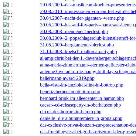
29.08.2009--das-musikteam-koehler-praesentierte
29.08.2010--impressionen-von-ein-festival-der-li
30.04.2007--nacht-der-giganten--werne.php
30.05.2009--lust-auf-fox-party--hansesaal-luenen
30.08.2008--mendener-bierfest.php
30.08.2009--2.-popschlagerclub-kuenstlertreff-fo
31.05.2009--bergkamener-bierfest.php
31.10.2008--koelsch-mallorca-party.php
al-amp-chris-bei-der-1.-davensberger-schlagerna
anna-maria-zimmermann--sternen-gefluester-clubt
antenne3liveradio--die-happy-birthday-schlagerpa
ballermann-award-2019.php
bella-vista-im-tanzlokal-nina-in-bottrop.php
benefiz-herner-foerderturm.php
bernhard-brink-im-alleecenter-in-hamm.php
caesar--cd-releaseparty-in-oberhausen.php
circus-des-horrors-in-hamm.php
danielle--die-albumpremiere-in-gronau.php
das-exclusive-privat-konzert-zur-praesentation-
das-fruehlingsfest-bei-graf-s-reisen-mit-der-grosse