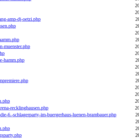
2
2
ang-amp-dj-oetzi.php
2
usen.php
2
2
n-hamm.php
2
in-muenster.php
2
php
2
nne-hamm.php
2
2
2
bumpremiere.php
2
2
2
n.php
2
arena-recklinghausen.php
2
-die-6.-schlagerparty-im-buergerhaus-luenen-brambauer.php
2
2
n.php
2
gsparty.php
2