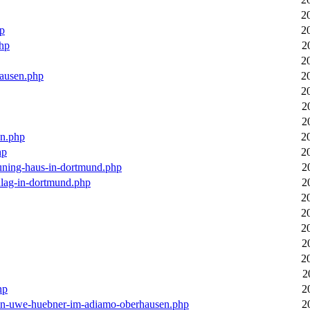
2
hp
2
php
2
2
hausen.php
2
2
2
2
en.php
2
hp
2
euning-haus-in-dortmund.php
2
hlag-in-dortmund.php
2
2
2
2
2
2
2
hp
2
-von-uwe-huebner-im-adiamo-oberhausen.php
2