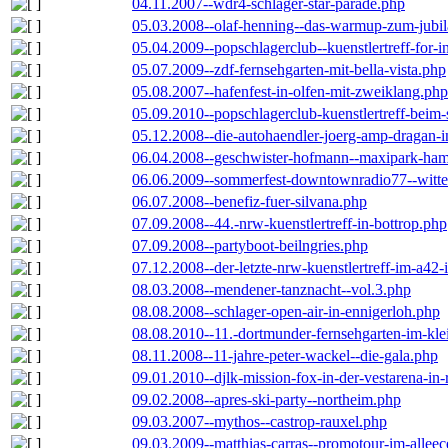
04.11.2007--wdr4-schlager-star-parade.php
05.03.2008--olaf-henning--das-warmup-zum-jubi
05.04.2009--popschlagerclub--kuenstlertreff-for-i
05.07.2009--zdf-fernsehgarten-mit-bella-vista.php
05.08.2007--hafenfest-in-olfen-mit-zweiklang.php
05.09.2010--popschlagerclub-kuenstlertreff-beim-
05.12.2008--die-autohaendler-joerg-amp-dragan-
06.04.2008--geschwister-hofmann--maxipark-ha
06.06.2009--sommerfest-downtownradio77--witt
06.07.2008--benefiz-fuer-silvana.php
07.09.2008--44.-nrw-kuenstlertreff-in-bottrop.php
07.09.2008--partyboot-beilngries.php
07.12.2008--der-letzte-nrw-kuenstlertreff-im-a42-
08.03.2008--mendener-tanznacht--vol.3.php
08.08.2008--schlager-open-air-in-ennigerloh.php
08.08.2010--11.-dortmunder-fernsehgarten-im-kle
08.11.2008--11-jahre-peter-wackel--die-gala.php
09.01.2010--djlk-mission-fox-in-der-vestarena-in
09.02.2008--apres-ski-party--northeim.php
09.03.2007--mythos--castrop-rauxel.php
09.03.2009--matthias-carras--promotour-im-alle