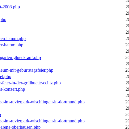
2
gt-2008.php
2
2
.php
2
2
2
llen-hamm.php
2
nter-hamm.php
2
2
ngarten-glueck-auf.php
2
2
aeum-mit-geburtstagsfeier.php
2
el.php
2
feier-in-der-grillhuette-echtz.php
2
ms-konzert.php
2
2
ebe-im-revierpark-wischlingen-in-dortmund.php
2
2
p
2
ebe-im-revierpark-wischlingen-in-dortmund.php
2
r-arena-oberhausen.php
2