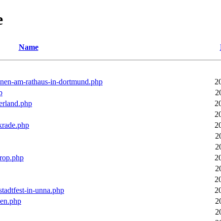
e
Name
ronen-am-rathaus-in-dortmund.php
2
p
2
erland.php
2
2
rkrade.php
2
2
2
trop.php
2
2
2
stadtfest-in-unna.php
2
pen.php
2
2