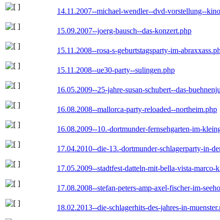
14.11.2007--michael-wendler--dvd-vorstellung--kin
15.09.2007--joerg-bausch--das-konzert.php
15.11.2008--rosa-s-geburtstagsparty-im-abraxxass.p
15.11.2008--ue30-party--sulingen.php
16.05.2009--25-jahre-susan-schubert--das-buehnenj
16.08.2008--mallorca-party-reloaded--northeim.php
16.08.2009--10.-dortmunder-fernsehgarten-im-klein
17.04.2010--die-13.-dortmunder-schlagerparty-in-der
17.05.2009--stadtfest-datteln-mit-bella-vista-marco-
17.08.2008--stefan-peters-amp-axel-fischer-im-seeho
18.02.2013--die-schlagerhits-des-jahres-in-muenster