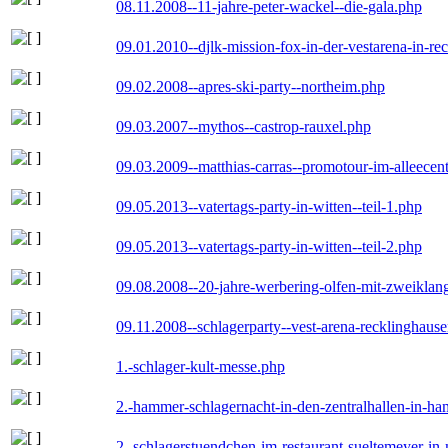
08.11.2008--11-jahre-peter-wackel--die-gala.php
09.01.2010--djlk-mission-fox-in-der-vestarena-in-re
09.02.2008--apres-ski-party--northeim.php
09.03.2007--mythos--castrop-rauxel.php
09.03.2009--matthias-carras--promotour-im-alleece
09.05.2013--vatertags-party-in-witten--teil-1.php
09.05.2013--vatertags-party-in-witten--teil-2.php
09.08.2008--20-jahre-werbering-olfen-mit-zweiklan
09.11.2008--schlagerparty--vest-arena-recklinghaus
1.-schlager-kult-messe.php
2.-hammer-schlagernacht-in-den-zentralhallen-in-h
2.-schlagerstuendchen-im-restaurant-sueltemeyer-in