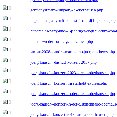
germanystream-kultparty-in-oberhausen.php
hitparadies-party-mit-contest-finale-dj-hitparade.php
hitparadies-party-und-25jaehriges-tv-jubilaeum-vo
immer-wieder-sonntags-in-kamen.php
januar-2008--sandro-marin-amp-juergen-drews.php
joerg-bausch--das-xxl-konzert-2017.php
joerg-bausch--konzert-2023--arena-oberhausen.php
joerg-bausch--konzert-im-starlight-express.php
joerg-bausch--konzert-in-der-arena-oberhausen.php
joerg-bausch--konzert-in-der-turbinenhalle-oberhau
joerg-bausch-konzert-2013--arena-oberhausen.php