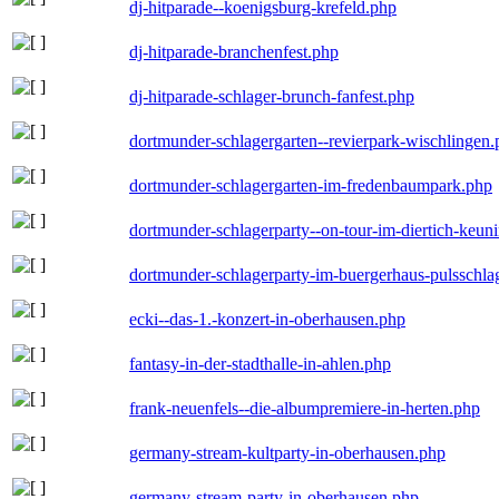
dj-hitparade--koenigsburg-krefeld.php
dj-hitparade-branchenfest.php
dj-hitparade-schlager-brunch-fanfest.php
dortmunder-schlagergarten--revierpark-wischlingen
dortmunder-schlagergarten-im-fredenbaumpark.php
dortmunder-schlagerparty--on-tour-im-diertich-keu
dortmunder-schlagerparty-im-buergerhaus-pulsschla
ecki--das-1.-konzert-in-oberhausen.php
fantasy-in-der-stadthalle-in-ahlen.php
frank-neuenfels--die-albumpremiere-in-herten.php
germany-stream-kultparty-in-oberhausen.php
germany-stream-party-in-oberhausen.php