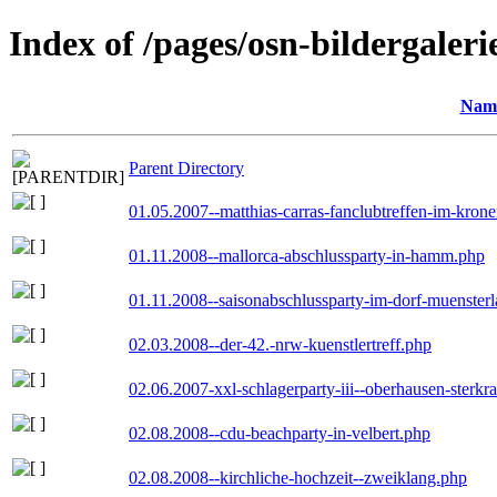
Index of /pages/osn-bildergaleri
Nam
Parent Directory
01.05.2007--matthias-carras-fanclubtreffen-im-kron
01.11.2008--mallorca-abschlussparty-in-hamm.php
01.11.2008--saisonabschlussparty-im-dorf-muenster
02.03.2008--der-42.-nrw-kuenstlertreff.php
02.06.2007-xxl-schlagerparty-iii--oberhausen-sterkr
02.08.2008--cdu-beachparty-in-velbert.php
02.08.2008--kirchliche-hochzeit--zweiklang.php