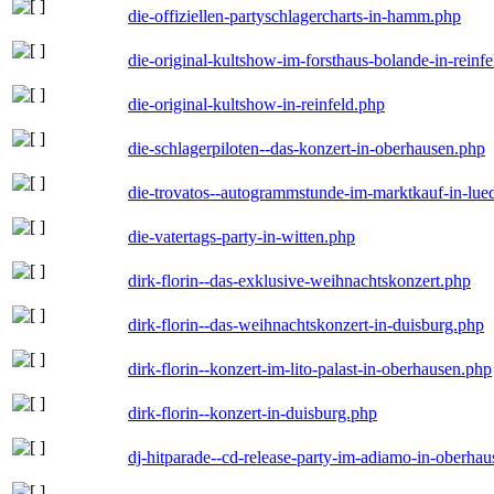
die-offiziellen-partyschlagercharts-in-hamm.php
die-original-kultshow-im-forsthaus-bolande-in-reinf
die-original-kultshow-in-reinfeld.php
die-schlagerpiloten--das-konzert-in-oberhausen.php
die-trovatos--autogrammstunde-im-marktkauf-in-lu
die-vatertags-party-in-witten.php
dirk-florin--das-exklusive-weihnachtskonzert.php
dirk-florin--das-weihnachtskonzert-in-duisburg.php
dirk-florin--konzert-im-lito-palast-in-oberhausen.php
dirk-florin--konzert-in-duisburg.php
dj-hitparade--cd-release-party-im-adiamo-in-oberha