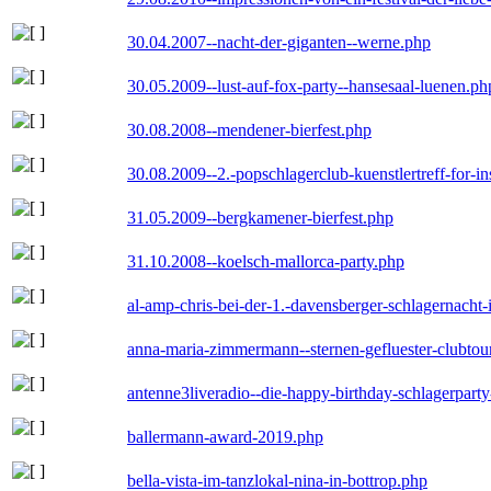
30.04.2007--nacht-der-giganten--werne.php
30.05.2009--lust-auf-fox-party--hansesaal-luenen.ph
30.08.2008--mendener-bierfest.php
30.08.2009--2.-popschlagerclub-kuenstlertreff-for-i
31.05.2009--bergkamener-bierfest.php
31.10.2008--koelsch-mallorca-party.php
al-amp-chris-bei-der-1.-davensberger-schlagernacht
anna-maria-zimmermann--sternen-gefluester-clubtou
antenne3liveradio--die-happy-birthday-schlagerpart
ballermann-award-2019.php
bella-vista-im-tanzlokal-nina-in-bottrop.php