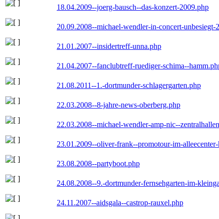
18.04.2009--joerg-bausch--das-konzert-2009.php
20.09.2008--michael-wendler-in-concert-unbesiegt-
21.01.2007--insidertreff-unna.php
21.04.2007--fanclubtreff-ruediger-schima--hamm.ph
21.08.2011--1.-dortmunder-schlagergarten.php
22.03.2008--8-jahre-news-oberberg.php
22.03.2008--michael-wendler-amp-nic--zentralhall
23.01.2009--oliver-frank--promotour-im-alleecente
23.08.2008--partyboot.php
24.08.2008--9.-dortmunder-fernsehgarten-im-kleinga
24.11.2007--aidsgala--castrop-rauxel.php