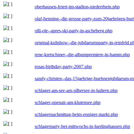
oberhausen-feiert-im-stadion-niederrhein.php
olaf-henning--die-grosse-party-zum-20jaehrigen-bu
olli-ole--apres-ski-party-in-ascheberg.php
original-kultshow--die-jubilaeumsparty-in-reinfeld.p
rene-kretschmer--die-albumpremiere-in-hamm.php
rosas-birthday-party-2007.php
sandy-christen--das-15jaehrige-buehnenjubilaeum-m
schlager-am-see-am-silbersee-in-haltern.php
schlager-openair-am-klutensee.php
schlagernachmittag-beim-enniger-markt.php
schlagerparty-bei-mittwochs-in-luedinghausen.php