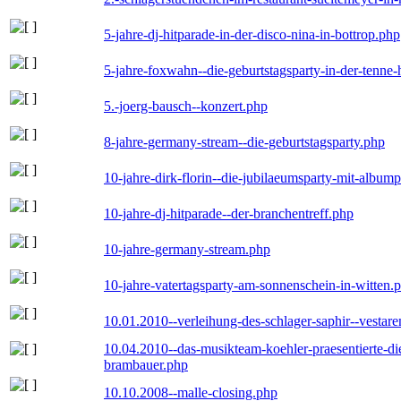
5-jahre-dj-hitparade-in-der-disco-nina-in-bottrop.php
5-jahre-foxwahn--die-geburtstagsparty-in-der-tenn
5.-joerg-bausch--konzert.php
8-jahre-germany-stream--die-geburtstagsparty.php
10-jahre-dirk-florin--die-jubilaeumsparty-mit-album
10-jahre-dj-hitparade--der-branchentreff.php
10-jahre-germany-stream.php
10-jahre-vatertagsparty-am-sonnenschein-in-witten.
10.01.2010--verleihung-des-schlager-saphir--vestar
10.04.2010--das-musikteam-koehler-praesentierte-di
brambauer.php
10.10.2008--malle-closing.php