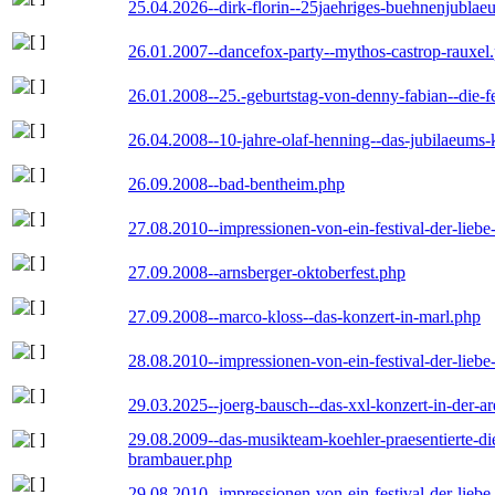
25.04.2026--dirk-florin--25jaehriges-buehnenjublaeu
26.01.2007--dancefox-party--mythos-castrop-rauxel
26.01.2008--25.-geburtstag-von-denny-fabian--die-fei
26.04.2008--10-jahre-olaf-henning--das-jubilaeums-
26.09.2008--bad-bentheim.php
27.08.2010--impressionen-von-ein-festival-der-lieb
27.09.2008--arnsberger-oktoberfest.php
27.09.2008--marco-kloss--das-konzert-in-marl.php
28.08.2010--impressionen-von-ein-festival-der-lieb
29.03.2025--joerg-bausch--das-xxl-konzert-in-der-a
29.08.2009--das-musikteam-koehler-praesentierte-di
brambauer.php
29.08.2010--impressionen-von-ein-festival-der-lieb