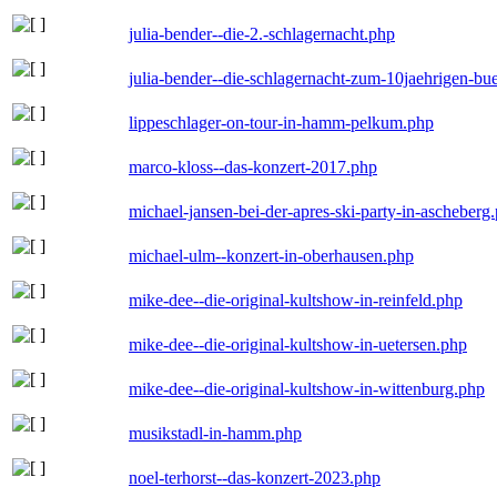
julia-bender--die-2.-schlagernacht.php
julia-bender--die-schlagernacht-zum-10jaehrigen-b
lippeschlager-on-tour-in-hamm-pelkum.php
marco-kloss--das-konzert-2017.php
michael-jansen-bei-der-apres-ski-party-in-ascheberg
michael-ulm--konzert-in-oberhausen.php
mike-dee--die-original-kultshow-in-reinfeld.php
mike-dee--die-original-kultshow-in-uetersen.php
mike-dee--die-original-kultshow-in-wittenburg.php
musikstadl-in-hamm.php
noel-terhorst--das-konzert-2023.php