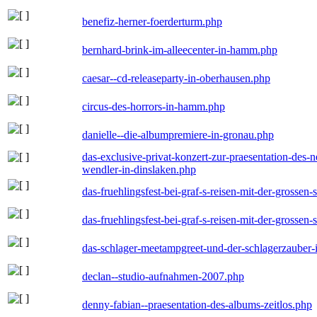
benefiz-herner-foerderturm.php
bernhard-brink-im-alleecenter-in-hamm.php
caesar--cd-releaseparty-in-oberhausen.php
circus-des-horrors-in-hamm.php
danielle--die-albumpremiere-in-gronau.php
das-exclusive-privat-konzert-zur-praesentation-des
wendler-in-dinslaken.php
das-fruehlingsfest-bei-graf-s-reisen-mit-der-grossen-
das-fruehlingsfest-bei-graf-s-reisen-mit-der-grossen-
das-schlager-meetampgreet-und-der-schlagerzauber-
declan--studio-aufnahmen-2007.php
denny-fabian--praesentation-des-albums-zeitlos.php