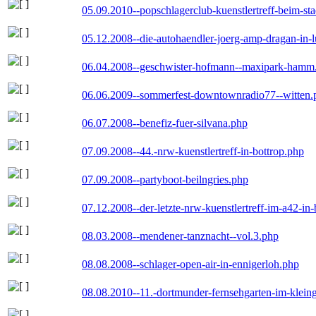
05.09.2010--popschlagerclub-kuenstlertreff-beim-sta
05.12.2008--die-autohaendler-joerg-amp-dragan-in-
06.04.2008--geschwister-hofmann--maxipark-hamm
06.06.2009--sommerfest-downtownradio77--witten.
06.07.2008--benefiz-fuer-silvana.php
07.09.2008--44.-nrw-kuenstlertreff-in-bottrop.php
07.09.2008--partyboot-beilngries.php
07.12.2008--der-letzte-nrw-kuenstlertreff-im-a42-in-
08.03.2008--mendener-tanznacht--vol.3.php
08.08.2008--schlager-open-air-in-ennigerloh.php
08.08.2010--11.-dortmunder-fernsehgarten-im-klein