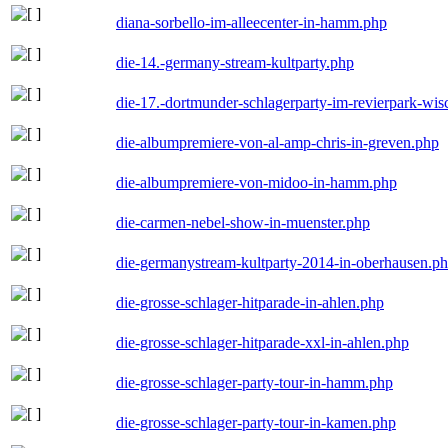
diana-sorbello-im-alleecenter-in-hamm.php
die-14.-germany-stream-kultparty.php
die-17.-dortmunder-schlagerparty-im-revierpark-wis
die-albumpremiere-von-al-amp-chris-in-greven.php
die-albumpremiere-von-midoo-in-hamm.php
die-carmen-nebel-show-in-muenster.php
die-germanystream-kultparty-2014-in-oberhausen.p
die-grosse-schlager-hitparade-in-ahlen.php
die-grosse-schlager-hitparade-xxl-in-ahlen.php
die-grosse-schlager-party-tour-in-hamm.php
die-grosse-schlager-party-tour-in-kamen.php