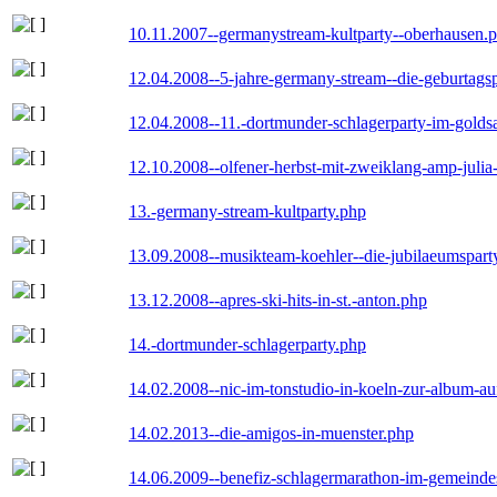
10.11.2007--germanystream-kultparty--oberhausen.
12.04.2008--5-jahre-germany-stream--die-geburtags
12.04.2008--11.-dortmunder-schlagerparty-im-goldsa
12.10.2008--olfener-herbst-mit-zweiklang-amp-julia
13.-germany-stream-kultparty.php
13.09.2008--musikteam-koehler--die-jubilaeumspart
13.12.2008--apres-ski-hits-in-st.-anton.php
14.-dortmunder-schlagerparty.php
14.02.2008--nic-im-tonstudio-in-koeln-zur-album-a
14.02.2013--die-amigos-in-muenster.php
14.06.2009--benefiz-schlagermarathon-im-gemeindes