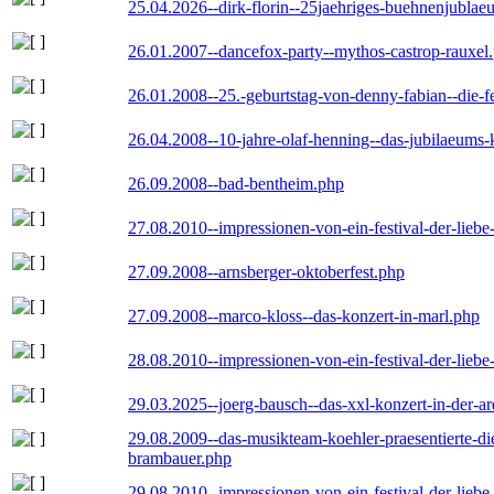
25.04.2026--dirk-florin--25jaehriges-buehnenjublaeu
26.01.2007--dancefox-party--mythos-castrop-rauxel
26.01.2008--25.-geburtstag-von-denny-fabian--die-fei
26.04.2008--10-jahre-olaf-henning--das-jubilaeums-
26.09.2008--bad-bentheim.php
27.08.2010--impressionen-von-ein-festival-der-lieb
27.09.2008--arnsberger-oktoberfest.php
27.09.2008--marco-kloss--das-konzert-in-marl.php
28.08.2010--impressionen-von-ein-festival-der-lieb
29.03.2025--joerg-bausch--das-xxl-konzert-in-der-a
29.08.2009--das-musikteam-koehler-praesentierte-di
brambauer.php
29.08.2010--impressionen-von-ein-festival-der-lieb