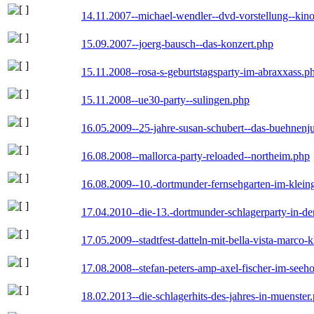
14.11.2007--michael-wendler--dvd-vorstellung--kin
15.09.2007--joerg-bausch--das-konzert.php
15.11.2008--rosa-s-geburtstagsparty-im-abraxxass.p
15.11.2008--ue30-party--sulingen.php
16.05.2009--25-jahre-susan-schubert--das-buehnenj
16.08.2008--mallorca-party-reloaded--northeim.php
16.08.2009--10.-dortmunder-fernsehgarten-im-klein
17.04.2010--die-13.-dortmunder-schlagerparty-in-der
17.05.2009--stadtfest-datteln-mit-bella-vista-marco-
17.08.2008--stefan-peters-amp-axel-fischer-im-seeho
18.02.2013--die-schlagerhits-des-jahres-in-muenster