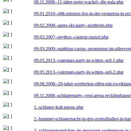
08.11.2008--11-jahre-peter-wackel--die-gala.php
09.01.2010--djlk-mission-fox-in-der-vestarena-in-re
09.02.2008--apres-ski-party--northeim.php
09.03.2007--mythos--castrop-rauxel.php
09.03.2009--matthias-carras--promotour-im-alleece
09.05.2013--vatertags-party-in-witten--teil-1.php
09.05.2013--vatertags-party-in-witten--teil-2.php
09.08.2008--20-jahre-werbering-olfen-mit-zweiklan
09.11.2008--schlagerparty--vest-arena-recklinghaus
1.-schlager-kult-messe.php
2.-hammer-schlagernacht-in-den-zentralhallen-in-h
2.-schlagerstuendchen-im-restaurant-sueltemeyer-in