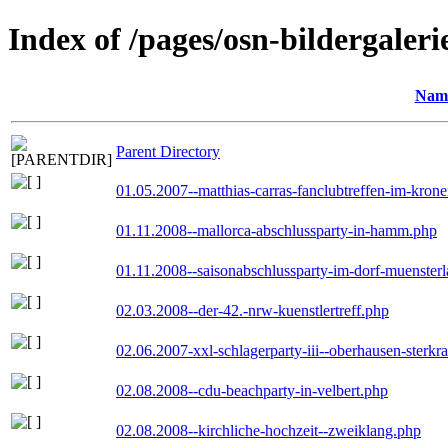
Index of /pages/osn-bildergaleri
Nam
Parent Directory
01.05.2007--matthias-carras-fanclubtreffen-im-kron
01.11.2008--mallorca-abschlussparty-in-hamm.php
01.11.2008--saisonabschlussparty-im-dorf-muenster
02.03.2008--der-42.-nrw-kuenstlertreff.php
02.06.2007-xxl-schlagerparty-iii--oberhausen-sterkr
02.08.2008--cdu-beachparty-in-velbert.php
02.08.2008--kirchliche-hochzeit--zweiklang.php