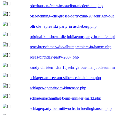
oberhausen-feiert-im-stadion-niederrhein.php
olaf-henning--die-grosse-party-zum-20jaehrigen-bu
olli-ole--apres-ski-party-in-ascheberg.php
original-kultshow--die-jubilaeumsparty-in-reinfeld.p
rene-kretschmer--die-albumpremiere-in-hamm.php
rosas-birthday-party-2007.php
sandy-christen--das-15jaehrige-buehnenjubilaeum-m
schlager-am-see-am-silbersee-in-haltern.php
schlager-openair-am-klutensee.php
schlagernachmittag-beim-enniger-markt.php
schlagerparty-bei-mittwochs-in-luedinghausen.php