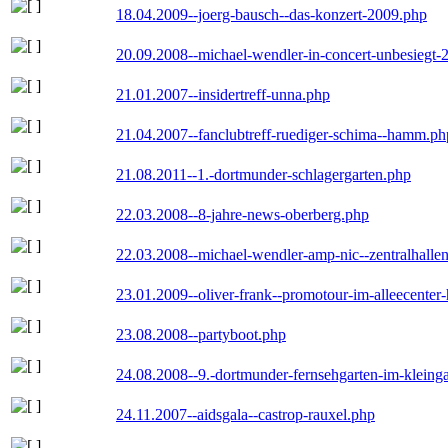
18.04.2009--joerg-bausch--das-konzert-2009.php
20.09.2008--michael-wendler-in-concert-unbesiegt-
21.01.2007--insidertreff-unna.php
21.04.2007--fanclubtreff-ruediger-schima--hamm.ph
21.08.2011--1.-dortmunder-schlagergarten.php
22.03.2008--8-jahre-news-oberberg.php
22.03.2008--michael-wendler-amp-nic--zentralhall
23.01.2009--oliver-frank--promotour-im-alleecente
23.08.2008--partyboot.php
24.08.2008--9.-dortmunder-fernsehgarten-im-kleinga
24.11.2007--aidsgala--castrop-rauxel.php