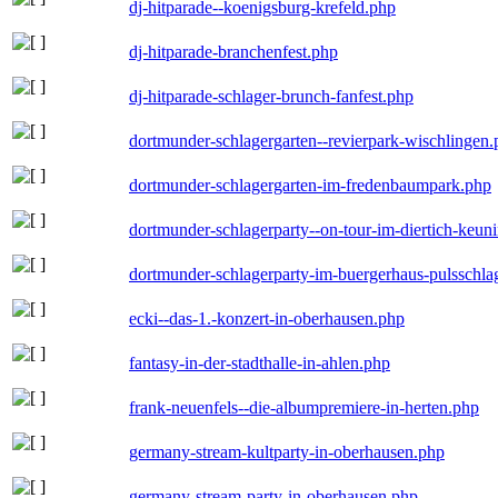
dj-hitparade--koenigsburg-krefeld.php
dj-hitparade-branchenfest.php
dj-hitparade-schlager-brunch-fanfest.php
dortmunder-schlagergarten--revierpark-wischlingen
dortmunder-schlagergarten-im-fredenbaumpark.php
dortmunder-schlagerparty--on-tour-im-diertich-keu
dortmunder-schlagerparty-im-buergerhaus-pulsschla
ecki--das-1.-konzert-in-oberhausen.php
fantasy-in-der-stadthalle-in-ahlen.php
frank-neuenfels--die-albumpremiere-in-herten.php
germany-stream-kultparty-in-oberhausen.php
germany-stream-party-in-oberhausen.php