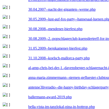
30.04.2007--nacht-der-giganten--werne.php
30.05.2009--lust-auf-fox-party--hansesaal-luenen.ph
30.08.2008--mendener-bierfest.php
30.08.2009--2.-popschlagerclub-kuenstlertreff-for-i
31.05.2009--bergkamener-bierfest.php
31.10.2008--koelsch-mallorca-party.php
al-amp-chris-bei-der-1.-davensberger-schlagernacht
anna-maria-zimmermann--sternen-gefluester-clubtou
antenne3liveradio--die-happy-birthday-schlagerpart
ballermann-award-2019.php
bella-vista-im-tanzlokal-nina-in-bottrop.php