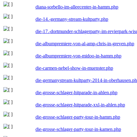
diana-sorbello-im-alleecenter-in-hamm.php
die-14.-germany-stream-kultparty.php
die-17.-dortmunder-schlagerparty-im-revierpark-wis
die-albumpremiere-von-al-amp-chris-in-greven.php
die-albumpremiere-von-midoo-in-hamm.php
die-carmen-nebel-show-in-muenster.php
die-germanystream-kultparty-2014-in-oberhausen.p
die-grosse-schlager-hitparade-in-ahlen.php
die-grosse-schlager-hitparade-xxl-in-ahlen.php
die-grosse-schlager-party-tour-in-hamm.php
die-grosse-schlager-party-tour-in-kamen.php