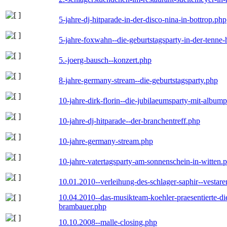
5-jahre-dj-hitparade-in-der-disco-nina-in-bottrop.php
5-jahre-foxwahn--die-geburtstagsparty-in-der-tenn
5.-joerg-bausch--konzert.php
8-jahre-germany-stream--die-geburtstagsparty.php
10-jahre-dirk-florin--die-jubilaeumsparty-mit-album
10-jahre-dj-hitparade--der-branchentreff.php
10-jahre-germany-stream.php
10-jahre-vatertagsparty-am-sonnenschein-in-witten.
10.01.2010--verleihung-des-schlager-saphir--vestar
10.04.2010--das-musikteam-koehler-praesentierte-di
brambauer.php
10.10.2008--malle-closing.php