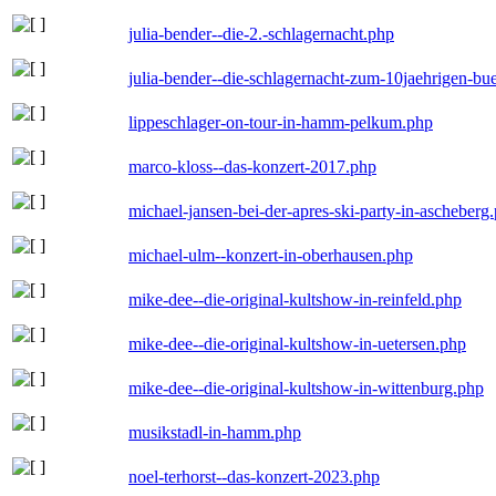
julia-bender--die-2.-schlagernacht.php
julia-bender--die-schlagernacht-zum-10jaehrigen-b
lippeschlager-on-tour-in-hamm-pelkum.php
marco-kloss--das-konzert-2017.php
michael-jansen-bei-der-apres-ski-party-in-ascheberg
michael-ulm--konzert-in-oberhausen.php
mike-dee--die-original-kultshow-in-reinfeld.php
mike-dee--die-original-kultshow-in-uetersen.php
mike-dee--die-original-kultshow-in-wittenburg.php
musikstadl-in-hamm.php
noel-terhorst--das-konzert-2023.php