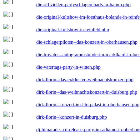
die-offiziellen-partyschlagercharts-in-hamm.php
die-original-kultshow-im-forsthaus-bolande-in-reinf
die-original-kultshow-in-reinfeld.php
die-schlagerpiloten--das-konzert-in-oberhausen.php
die-trovatos--autogrammstunde-im-marktkauf-in-lu
die-vatertags-party-in-witten.php
dirk-florin--das-exklusive-weihnachtskonzert.php
dirk-florin--das-weihnachtskonzert-in-duisburg.php
dirk-florin--konzert-im-lito-palast-in-oberhausen.php
dirk-florin--konzert-in-duisburg.php
dj-hitparade--cd-release-party-im-adiamo-in-oberha