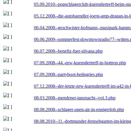
05.09.2010--popschlagerclub-kuenstlertreff-beim-sta
05.12.2008--die-autohaendler-joerg-amp-dragan-in-
06.04.2008--geschwister-hofmann--maxipark-hamm
06.06.2009--sommerfest-downtownradio77--witten.
06.07.2008--benefiz-fuer-silvana.php
07.09.2008--44.-nrw-kuenstlertreff-in-bottrop.php
07.09.2008--partyboot-beilngries.php
07.12.2008--der-letzte-nrw-kuenstlertreff-im-a42-in-
08.03.2008--mendener-tanznacht--vol.3.php
08.08.2008--schlager-open-air-in-ennigerloh.php
08.08.2010--11.-dortmunder-fernsehgarten-im-klein