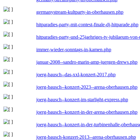
germanystream-kultparty-in-oberhausen.php
hitparadies-party-mit-contest-finale-dj-hitparade.php
hitparadies-party-und-25jaehriges-tv-jubilaeum-vo
immer-wieder-sonntags-in-kamen.php
januar-2008--sandro-marin-amp-juergen-drews.php
joerg-bausch--das-xxl-konzert-2017.php
joerg-bausch--konzert-2023--arena-oberhausen.php
joerg-bausch--konzert-im-starlight-express.php
joerg-bausch--konzert-in-der-arena-oberhausen.php
joerg-bausch--konzert-in-der-turbinenhalle-oberhau
joerg-bausch-konzert-2013--arena-oberhausen.php