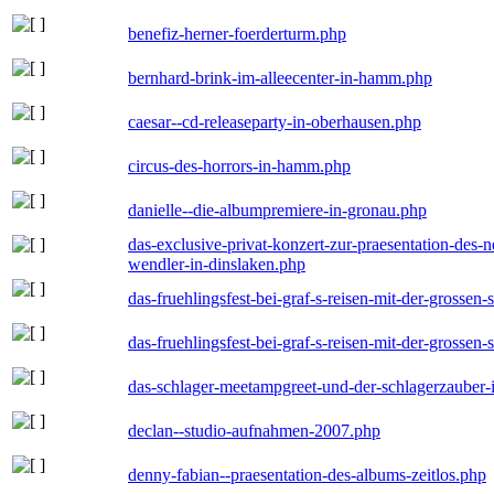
benefiz-herner-foerderturm.php
bernhard-brink-im-alleecenter-in-hamm.php
caesar--cd-releaseparty-in-oberhausen.php
circus-des-horrors-in-hamm.php
danielle--die-albumpremiere-in-gronau.php
das-exclusive-privat-konzert-zur-praesentation-des
wendler-in-dinslaken.php
das-fruehlingsfest-bei-graf-s-reisen-mit-der-grossen-
das-fruehlingsfest-bei-graf-s-reisen-mit-der-grossen-
das-schlager-meetampgreet-und-der-schlagerzauber-
declan--studio-aufnahmen-2007.php
denny-fabian--praesentation-des-albums-zeitlos.php