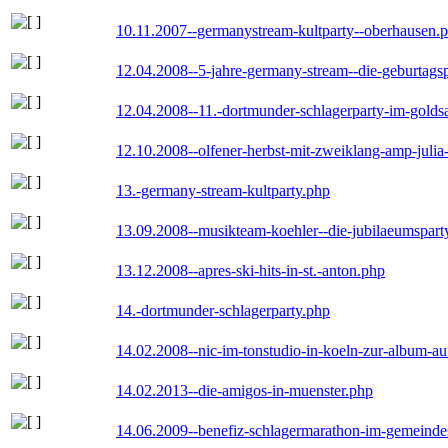
10.11.2007--germanystream-kultparty--oberhausen.
12.04.2008--5-jahre-germany-stream--die-geburtags
12.04.2008--11.-dortmunder-schlagerparty-im-goldsa
12.10.2008--olfener-herbst-mit-zweiklang-amp-julia
13.-germany-stream-kultparty.php
13.09.2008--musikteam-koehler--die-jubilaeumspart
13.12.2008--apres-ski-hits-in-st.-anton.php
14.-dortmunder-schlagerparty.php
14.02.2008--nic-im-tonstudio-in-koeln-zur-album-a
14.02.2013--die-amigos-in-muenster.php
14.06.2009--benefiz-schlagermarathon-im-gemeindes