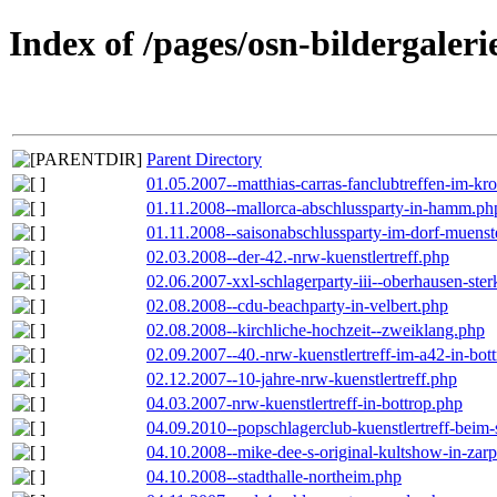
Index of /pages/osn-bildergaleri
Parent Directory
01.05.2007--matthias-carras-fanclubtreffen-im-k
01.11.2008--mallorca-abschlussparty-in-hamm.ph
01.11.2008--saisonabschlussparty-im-dorf-muenst
02.03.2008--der-42.-nrw-kuenstlertreff.php
02.06.2007-xxl-schlagerparty-iii--oberhausen-ste
02.08.2008--cdu-beachparty-in-velbert.php
02.08.2008--kirchliche-hochzeit--zweiklang.php
02.09.2007--40.-nrw-kuenstlertreff-im-a42-in-bot
02.12.2007--10-jahre-nrw-kuenstlertreff.php
04.03.2007-nrw-kuenstlertreff-in-bottrop.php
04.09.2010--popschlagerclub-kuenstlertreff-beim-
04.10.2008--mike-dee-s-original-kultshow-in-zar
04.10.2008--stadthalle-northeim.php