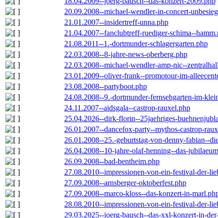
18.04.2009--joerg-bausch--das-konzert-2009.php
20.09.2008--michael-wendler-in-concert-unbesie
21.01.2007--insidertreff-unna.php
21.04.2007--fanclubtreff-ruediger-schima--hamm
21.08.2011--1.-dortmunder-schlagergarten.php
22.03.2008--8-jahre-news-oberberg.php
22.03.2008--michael-wendler-amp-nic--zentralha
23.01.2009--oliver-frank--promotour-im-alleece
23.08.2008--partyboot.php
24.08.2008--9.-dortmunder-fernsehgarten-im-klei
24.11.2007--aidsgala--castrop-rauxel.php
25.04.2026--dirk-florin--25jaehriges-buehnenjubl
26.01.2007--dancefox-party--mythos-castrop-raux
26.01.2008--25.-geburtstag-von-denny-fabian--die-
26.04.2008--10-jahre-olaf-henning--das-jubilaeu
26.09.2008--bad-bentheim.php
27.08.2010--impressionen-von-ein-festival-der-li
27.09.2008--arnsberger-oktoberfest.php
27.09.2008--marco-kloss--das-konzert-in-marl.ph
28.08.2010--impressionen-von-ein-festival-der-li
29.03.2025--joerg-bausch--das-xxl-konzert-in-de