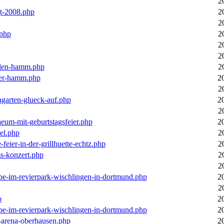
2
gt-2008.php
2
2
.php
2
2
2
llen-hamm.php
2
nter-hamm.php
2
2
ngarten-glueck-auf.php
2
2
aeum-mit-geburtstagsfeier.php
2
el.php
2
feier-in-der-grillhuette-echtz.php
2
ms-konzert.php
2
2
ebe-im-revierpark-wischlingen-in-dortmund.php
2
2
p
2
ebe-im-revierpark-wischlingen-in-dortmund.php
2
r-arena-oberhausen.php
2