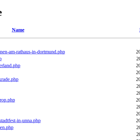
e
Name
ronen-am-rathaus-in-dortmund.php
2
p
2
erland.php
2
2
rkrade.php
2
2
2
trop.php
2
2
2
stadtfest-in-unna.php
2
pen.php
2
2