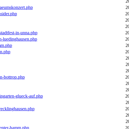
2
laeumskonzert.php
2
nsider.php
2
2
2
stadtfest-in-unna.php
2
in-luedinghausen.php
2
mm.php
2
en.php
2
2
2
2
in-bottrop.php
2
2
2
ingarten-glueck-auf.php
2
2
-recklinghausen.php
2
2
2
ecenter-hamm.php
2