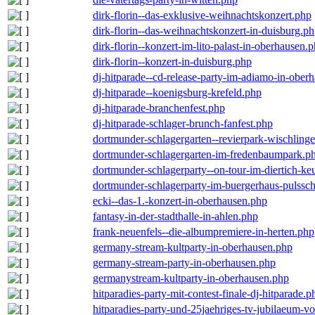
dirk-florin--das-exklusive-weihnachtskonzert.php
dirk-florin--das-weihnachtskonzert-in-duisburg.p
dirk-florin--konzert-im-lito-palast-in-oberhausen.
dirk-florin--konzert-in-duisburg.php
dj-hitparade--cd-release-party-im-adiamo-in-ober
dj-hitparade--koenigsburg-krefeld.php
dj-hitparade-branchenfest.php
dj-hitparade-schlager-brunch-fanfest.php
dortmunder-schlagergarten--revierpark-wischling
dortmunder-schlagergarten-im-fredenbaumpark.p
dortmunder-schlagerparty--on-tour-im-diertich-k
dortmunder-schlagerparty-im-buergerhaus-pulssc
ecki--das-1.-konzert-in-oberhausen.php
fantasy-in-der-stadthalle-in-ahlen.php
frank-neuenfels--die-albumpremiere-in-herten.php
germany-stream-kultparty-in-oberhausen.php
germany-stream-party-in-oberhausen.php
germanystream-kultparty-in-oberhausen.php
hitparadies-party-mit-contest-finale-dj-hitparade.p
hitparadies-party-und-25jaehriges-tv-jubilaeum