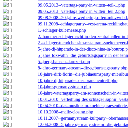
09.05.2013--vatertags-party-in-witten--teil-1.php
09.05.2013--vatertags-party-in-witten--teil-2.php
09.08.2008--20-jahre-werbering-olfen-mit-zweikl
09.11.2008--schlagerparty--vest-arena-recklingha
1.-schlager-kult-messe.php
2.-hammer-schlagernacht-in-den-zentralhallen-i
2.-schlagerstuendchen-im-restaurant-sueltemeyer-
5-jahre-dj-hitparade-in-der-disco-nina-in-bottrop.
5-jahre-foxwahn--die-geburtstagsparty-in-der-te
5.-joerg-bausch--konzert.php
8-jahre-germany-stream--die-geburtstagsparty.php
10-jahre-dirk-florin--die-jubilaeumsparty-mit-al
10-jahre-dj-hitparade--der-branchentreff.php
10-jahre-germany-stream.php
10-jahre-vatertagsparty-am-sonnenschein-in-witte
10.01.2010--verleihung-des-schlager-saphir--vest
10.04.2010--das-musikteam-koehler-praesentierte
10.10.2008--malle-closing.php
10.11.2007--germanystream-kultparty--oberhause
12.04.2008--5-jahre-germany-stream--die-geburta