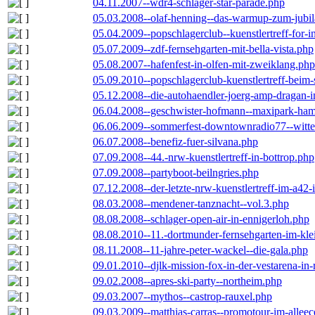
04.11.2007--wdr4-schlager-star-parade.php
05.03.2008--olaf-henning--das-warmup-zum-jubi
05.04.2009--popschlagerclub--kuenstlertreff-for-i
05.07.2009--zdf-fernsehgarten-mit-bella-vista.php
05.08.2007--hafenfest-in-olfen-mit-zweiklang.php
05.09.2010--popschlagerclub-kuenstlertreff-beim-
05.12.2008--die-autohaendler-joerg-amp-dragan-
06.04.2008--geschwister-hofmann--maxipark-ha
06.06.2009--sommerfest-downtownradio77--witt
06.07.2008--benefiz-fuer-silvana.php
07.09.2008--44.-nrw-kuenstlertreff-in-bottrop.php
07.09.2008--partyboot-beilngries.php
07.12.2008--der-letzte-nrw-kuenstlertreff-im-a42-
08.03.2008--mendener-tanznacht--vol.3.php
08.08.2008--schlager-open-air-in-ennigerloh.php
08.08.2010--11.-dortmunder-fernsehgarten-im-kle
08.11.2008--11-jahre-peter-wackel--die-gala.php
09.01.2010--djlk-mission-fox-in-der-vestarena-in
09.02.2008--apres-ski-party--northeim.php
09.03.2007--mythos--castrop-rauxel.php
09.03.2009--matthias-carras--promotour-im-alle