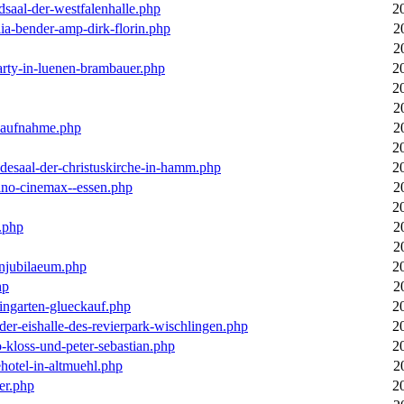
dsaal-der-westfalenhalle.php
2
ia-bender-amp-dirk-florin.php
2
2
arty-in-luenen-brambauer.php
2
2
2
m-aufnahme.php
2
2
desaal-der-christuskirche-in-hamm.php
2
ino-cinemax--essen.php
2
2
.php
2
2
enjubilaeum.php
2
hp
2
ingarten-glueckauf.php
2
der-eishalle-des-revierpark-wischlingen.php
2
o-kloss-und-peter-sebastian.php
2
ehotel-in-altmuehl.php
2
er.php
2