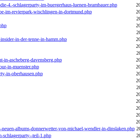
-die-4.-schlagerparty-im-buergerhaus-luenen-brambauer.php
2
ebe-im-revierpark-wischlingen-in-dortmund.php
2
2
.php
2
2
r-insider-in-der-tenne-in-hamm.php
2
2
2
cht-in-ascheberg-davensberg.php
2
our-in-muenster.php
2
rty-in-oberhausen.php
2
2
2
2
2
2
2
2
des-neuen-albums-donnerwetter-von-michael-wendler-in-dinslaken.php
2
n-schlagerparty--teil-1.php
2