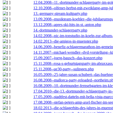
12.04.2008--11.-dortmunder-schlagerparty-im-gol
12.10.2008--olfener-herbst-mit-zweiklang-amp-jul
13.-germany-stream-kultparty.php
13.09.2008--musikteam-koehler--die-jubilaeumsp
13.12.2008--apres-ski-hits-in-st.-anton.php
14.-dortmunder-schlagerparty.php
14.02.2008--nic-im-tonstudio-in-koeln-zur-albu
14.02.2013--die-amigos-in-muenster.php
14.06.2009--benefiz-schlagermarathon-im-gemein
14.11.2007--michael-wendler--dvd-vorstellung--k
15.09.2007--joerg-bausch--das-konzert.php
15.11.2008--rosa-s-geburtstagsparty-im-abraxxass
15.11.2008--ue30-party--sulingen.php
16.05.2009--25-jahre-susan-schubert--das-buehn
16.08.2008--mallorca-party-reloaded--northeim.p
16.08.2009--10.-dortmunder-fernsehgarten-im-kle
17.04.2010--die-13.-dortmunder-schlagerparty-in-
17.05.2009--stadtfest-datteln-mit-bella-vista-marc
17.08.2008--stefan-peters-amp-axel-fischer-im-se
18.02.2013--die-schlagerhits-des-jahres-in-muenst