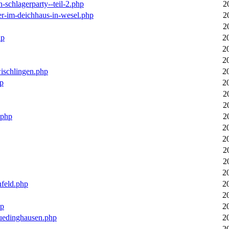
n-schlagerparty--teil-2.php
2
er-im-deichhaus-in-wesel.php
2
2
hp
2
2
2
wischlingen.php
2
hp
2
2
2
.php
2
2
2
2
2
2
nfeld.php
2
2
hp
2
luedinghausen.php
2
2