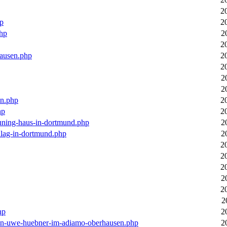
2
hp
2
php
2
2
hausen.php
2
2
2
2
en.php
2
hp
2
euning-haus-in-dortmund.php
2
hlag-in-dortmund.php
2
2
2
2
2
2
2
hp
2
-von-uwe-huebner-im-adiamo-oberhausen.php
2