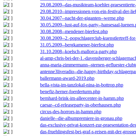
29.08.2009--das-musikteam-koehler-praesentierte
29.08.2010--impressionen-von-ein-festival-der-li
30.04.2007--nacht-der-giganten--werne.php
30.05.2009--lust-auf-fox-party--hansesaal-luenen
30.08.2008--mendener-bierfest.php
30.08.2009--2.-popschlagerclub-kuenstlertreff-fo
31.05.2009--bergkamener-bierfest.php
31.10.2008--koelsch-mallorca-party.php
al-amp-chris-bei-der-1.-davensberger-schlagerna
anna-maria-zimmermann--sternen-gefluester-clubt
antenne3liveradio--die-happy-birthday-schlagerpa
ballermann-award-2019.php
bella-vista-im-tanzlokal-nina-in-bottrop.php
benefiz-herner-foerderturm.php
bernhard-brink-im-alleecenter-in-hamm.php
caesar--cd-releaseparty-in-oberhausen.php
circus-des-horrors-in-hamm.php
danielle--die-albumpremiere-in-gronau.php
das-exclusive-privat-konzert-zur-praesentation-
das-fruehlingsfest-bei-graf-s-reisen-mit-der-grosse