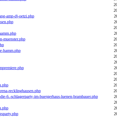
2
2
ang-amp-dj-oetzi.php
2
usen.php
2
2
n-hamm.php
2
in-muenster.php
2
php
2
nne-hamm.php
2
2
2
bumpremiere.php
2
2
2
n.php
2
arena-recklinghausen.php
2
-die-6.-schlagerparty-im-buergerhaus-luenen-brambauer.php
2
2
n.php
2
gsparty.php
2