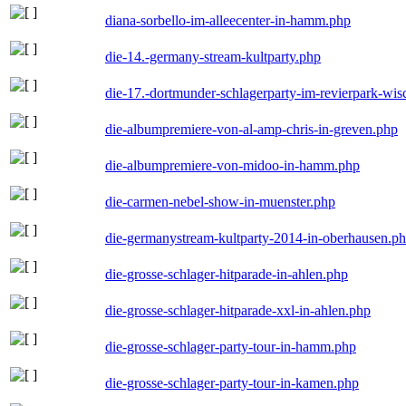
diana-sorbello-im-alleecenter-in-hamm.php
die-14.-germany-stream-kultparty.php
die-17.-dortmunder-schlagerparty-im-revierpark-wis
die-albumpremiere-von-al-amp-chris-in-greven.php
die-albumpremiere-von-midoo-in-hamm.php
die-carmen-nebel-show-in-muenster.php
die-germanystream-kultparty-2014-in-oberhausen.p
die-grosse-schlager-hitparade-in-ahlen.php
die-grosse-schlager-hitparade-xxl-in-ahlen.php
die-grosse-schlager-party-tour-in-hamm.php
die-grosse-schlager-party-tour-in-kamen.php