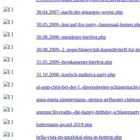
30.04.2007--nacht-der-giganten--werne.php
30.05.2009--lust-auf-fox-party--hansesaal-luenen.ph
30.08.2008--mendener-bierfest.php
30.08.2009--2.-popschlagerclub-kuenstlertreff-for-i
31.05.2009--bergkamener-bierfest.php
31.10.2008--koelsch-mallorca-party.php
al-amp-chris-bei-der-1.-davensberger-schlagernacht
anna-maria-zimmermann--sternen-gefluester-clubtou
antenne3liveradio--die-happy-birthday-schlagerpart
ballermann-award-2019.php
bella-vista-im-tanzlokal-nina-in-bottrop.php