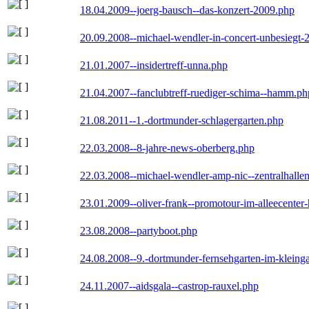
18.04.2009--joerg-bausch--das-konzert-2009.php
20.09.2008--michael-wendler-in-concert-unbesiegt-
21.01.2007--insidertreff-unna.php
21.04.2007--fanclubtreff-ruediger-schima--hamm.ph
21.08.2011--1.-dortmunder-schlagergarten.php
22.03.2008--8-jahre-news-oberberg.php
22.03.2008--michael-wendler-amp-nic--zentralhall
23.01.2009--oliver-frank--promotour-im-alleecente
23.08.2008--partyboot.php
24.08.2008--9.-dortmunder-fernsehgarten-im-kleinga
24.11.2007--aidsgala--castrop-rauxel.php