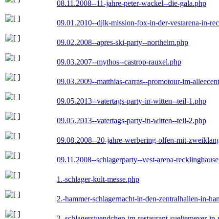
08.11.2008--11-jahre-peter-wackel--die-gala.php
09.01.2010--djlk-mission-fox-in-der-vestarena-in-re
09.02.2008--apres-ski-party--northeim.php
09.03.2007--mythos--castrop-rauxel.php
09.03.2009--matthias-carras--promotour-im-alleece
09.05.2013--vatertags-party-in-witten--teil-1.php
09.05.2013--vatertags-party-in-witten--teil-2.php
09.08.2008--20-jahre-werbering-olfen-mit-zweiklan
09.11.2008--schlagerparty--vest-arena-recklinghaus
1.-schlager-kult-messe.php
2.-hammer-schlagernacht-in-den-zentralhallen-in-h
2.-schlagerstuendchen-im-restaurant-sueltemeyer-in