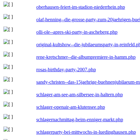
oberhausen-feiert-im-stadion-niederrhein.php
olaf-henning--die-grosse-party-zum-20jaehrigen-bu
olli-ole--apres-ski-party-in-ascheberg.php
original-kultshow--die-jubilaeumsparty-in-reinfeld.p
rene-kretschmer--die-albumpremiere-in-hamm.php
rosas-birthday-party-2007.php
sandy-christen--das-15jaehrige-buehnenjubilaeum-m
schlager-am-see-am-silbersee-in-haltern.php
schlager-openair-am-klutensee.php
schlagernachmittag-beim-enniger-markt.php
schlagerparty-bei-mittwochs-in-luedinghausen.php