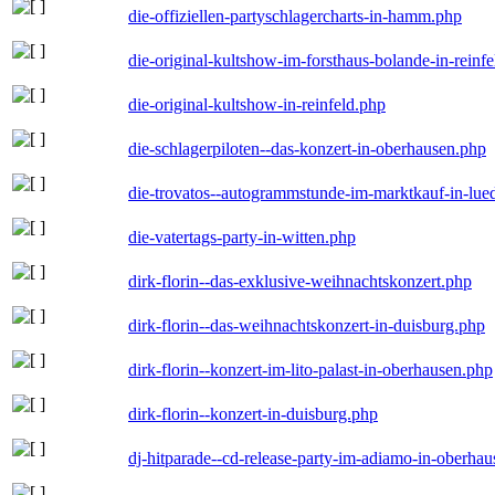
die-offiziellen-partyschlagercharts-in-hamm.php
die-original-kultshow-im-forsthaus-bolande-in-reinf
die-original-kultshow-in-reinfeld.php
die-schlagerpiloten--das-konzert-in-oberhausen.php
die-trovatos--autogrammstunde-im-marktkauf-in-lu
die-vatertags-party-in-witten.php
dirk-florin--das-exklusive-weihnachtskonzert.php
dirk-florin--das-weihnachtskonzert-in-duisburg.php
dirk-florin--konzert-im-lito-palast-in-oberhausen.php
dirk-florin--konzert-in-duisburg.php
dj-hitparade--cd-release-party-im-adiamo-in-oberha