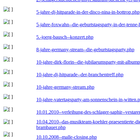
5-jahre-dj-hitparade-in-der-disco-nina-in-bottrop.php
5-jahre-foxwahn--die-geburtstagsparty-in-der-tenn
5.-joerg-bausch--konzert.php
8-jahre-germany-stream--die-geburtstagsparty.php
10-jahre-dirk-florin--die-jubilaeumsparty-mit-album
10-jahre-dj-hitparade--der-branchentreff.php
10-jahre-germany-stream.php
10-jahre-vatertagsparty-am-sonnenschein-in-witten.
10.01.2010--verleihung-des-schlager-saphir--vestar
10.04.2010--das-musikteam-koehler-praesentierte-di
brambauer.php
10.10.2008--malle-closing.php