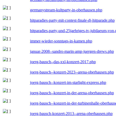
germanystream-kultparty-in-oberhausen.php
hitparadies-party-mit-contest-finale-dj-hitparade.php
hitparadies-party-und-25jaehriges-tv-jubilaeum-vo
immer-wieder-sonntags-in-kamen.php
januar-2008--sandro-marin-amp-juergen-drews.php
joerg-bausch--das-xxl-konzert-2017.php
joerg-bausch--konzert-2023--arena-oberhausen.php
joerg-bausch--konzert-im-starlight-express.php
joerg-bausch--konzert-in-der-arena-oberhausen.php
joerg-bausch--konzert-in-der-turbinenhalle-oberhau
joerg-bausch-konzert-2013--arena-oberhausen.php