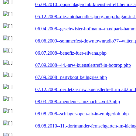
05.09.2010--popschlagerclub-kuenstlertreff-beim-sta
05.12.2008--die-autohaendler-joerg-amp-dragan-in-
06.04.2008--geschwister-hofmann--maxipark-hamm
06.06.2009--sommerfest-downtownradio77--witten.
06.07.2008--benefiz-fuer-silvana.php
07.09.2008--44.-nrw-kuenstlertreff-in-bottrop.php
07.09.2008--partyboot-beilngries.php
07.12.2008--der-letzte-nrw-kuenstlertreff-im-a42-in-
08.03.2008--mendener-tanznacht--vol.3.php
08.08.2008--schlager-open-air-in-ennigerloh.php
08.08.2010--11.-dortmunder-fernsehgarten-im-klein