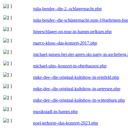
julia-bender--die-2.-schlagernacht.php
julia-bender--die-schlagernacht-zum-10jaehrigen-b
lippeschlager-on-tour-in-hamm-pelkum.php
marco-kloss--das-konzert-2017.php
michael-jansen-bei-der-apres-ski-party-in-ascheberg
michael-ulm--konzert-in-oberhausen.php
mike-dee--die-original-kultshow-in-reinfeld.php
mike-dee--die-original-kultshow-in-uetersen.php
mike-dee--die-original-kultshow-in-wittenburg.php
musikstadl-in-hamm.php
noel-terhorst--das-konzert-2023.php