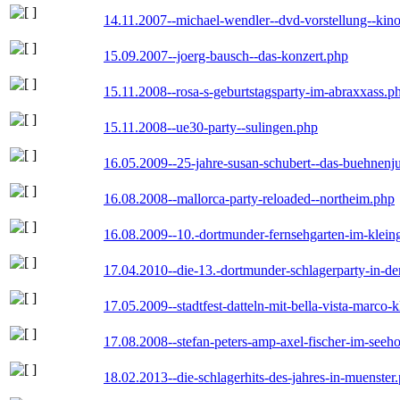
14.11.2007--michael-wendler--dvd-vorstellung--kin
15.09.2007--joerg-bausch--das-konzert.php
15.11.2008--rosa-s-geburtstagsparty-im-abraxxass.p
15.11.2008--ue30-party--sulingen.php
16.05.2009--25-jahre-susan-schubert--das-buehnenj
16.08.2008--mallorca-party-reloaded--northeim.php
16.08.2009--10.-dortmunder-fernsehgarten-im-klein
17.04.2010--die-13.-dortmunder-schlagerparty-in-der
17.05.2009--stadtfest-datteln-mit-bella-vista-marco-
17.08.2008--stefan-peters-amp-axel-fischer-im-seeho
18.02.2013--die-schlagerhits-des-jahres-in-muenster