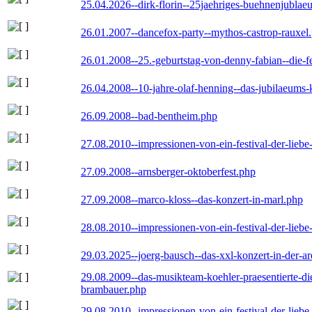
25.04.2026--dirk-florin--25jaehriges-buehnenjublaeu
26.01.2007--dancefox-party--mythos-castrop-rauxel
26.01.2008--25.-geburtstag-von-denny-fabian--die-fei
26.04.2008--10-jahre-olaf-henning--das-jubilaeums-
26.09.2008--bad-bentheim.php
27.08.2010--impressionen-von-ein-festival-der-lieb
27.09.2008--arnsberger-oktoberfest.php
27.09.2008--marco-kloss--das-konzert-in-marl.php
28.08.2010--impressionen-von-ein-festival-der-lieb
29.03.2025--joerg-bausch--das-xxl-konzert-in-der-a
29.08.2009--das-musikteam-koehler-praesentierte-di
brambauer.php
29.08.2010--impressionen-von-ein-festival-der-lieb