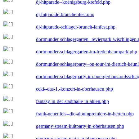
dj-hitparade--koenigsburg-krefeld.php
dj-hitparade-branchenfest.php
dj-hitparade-schlager-brunch-fanfest.php
dortmunder-schlagergarten--revierpark-wischlingen
dortmunder-schlagergarten-im-fredenbaumpark.php
dortmunder-schlagerparty--on-tour-im-diertich-keu
dortmunder-schlagerparty-im-buergerhaus-pulsschla
ecki--das-1.-konzert-in-oberhausen.php
fantasy-in-der-stadthalle-in-ahlen.php
frank-neuenfels--die-albumpremiere-in-herten.php
germany-stream-kultparty-in-oberhausen.php
germany-stream-party-in-oberhausen.php