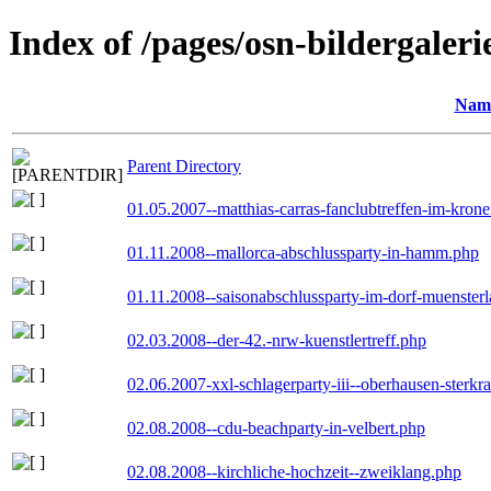
Index of /pages/osn-bildergaleri
Nam
Parent Directory
01.05.2007--matthias-carras-fanclubtreffen-im-kron
01.11.2008--mallorca-abschlussparty-in-hamm.php
01.11.2008--saisonabschlussparty-im-dorf-muenster
02.03.2008--der-42.-nrw-kuenstlertreff.php
02.06.2007-xxl-schlagerparty-iii--oberhausen-sterkr
02.08.2008--cdu-beachparty-in-velbert.php
02.08.2008--kirchliche-hochzeit--zweiklang.php