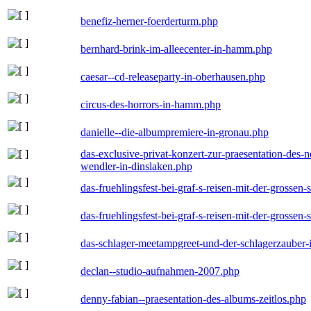
benefiz-herner-foerderturm.php
bernhard-brink-im-alleecenter-in-hamm.php
caesar--cd-releaseparty-in-oberhausen.php
circus-des-horrors-in-hamm.php
danielle--die-albumpremiere-in-gronau.php
das-exclusive-privat-konzert-zur-praesentation-des
wendler-in-dinslaken.php
das-fruehlingsfest-bei-graf-s-reisen-mit-der-grossen-
das-fruehlingsfest-bei-graf-s-reisen-mit-der-grossen-
das-schlager-meetampgreet-und-der-schlagerzauber-
declan--studio-aufnahmen-2007.php
denny-fabian--praesentation-des-albums-zeitlos.php