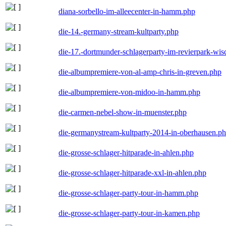
diana-sorbello-im-alleecenter-in-hamm.php
die-14.-germany-stream-kultparty.php
die-17.-dortmunder-schlagerparty-im-revierpark-wis
die-albumpremiere-von-al-amp-chris-in-greven.php
die-albumpremiere-von-midoo-in-hamm.php
die-carmen-nebel-show-in-muenster.php
die-germanystream-kultparty-2014-in-oberhausen.p
die-grosse-schlager-hitparade-in-ahlen.php
die-grosse-schlager-hitparade-xxl-in-ahlen.php
die-grosse-schlager-party-tour-in-hamm.php
die-grosse-schlager-party-tour-in-kamen.php