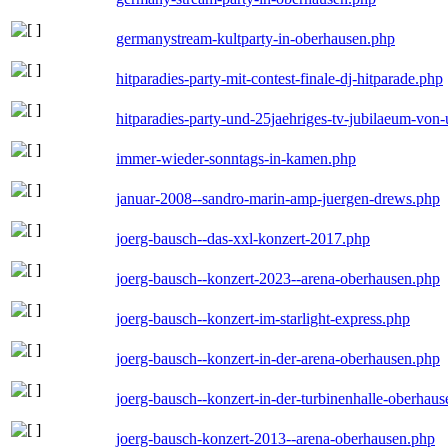
germanystream-kultparty-in-oberhausen.php
hitparadies-party-mit-contest-finale-dj-hitparade.php
hitparadies-party-und-25jaehriges-tv-jubilaeum-vo
immer-wieder-sonntags-in-kamen.php
januar-2008--sandro-marin-amp-juergen-drews.php
joerg-bausch--das-xxl-konzert-2017.php
joerg-bausch--konzert-2023--arena-oberhausen.php
joerg-bausch--konzert-im-starlight-express.php
joerg-bausch--konzert-in-der-arena-oberhausen.php
joerg-bausch--konzert-in-der-turbinenhalle-oberhau
joerg-bausch-konzert-2013--arena-oberhausen.php