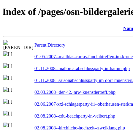
Index of /pages/osn-bildergaleri
Nam
Parent Directory
01.05.2007--matthias-carras-fanclubtreffen-im-kron
01.11.2008--mallorca-abschlussparty-in-hamm.php
01.11.2008--saisonabschlussparty-im-dorf-muenster
02.03.2008--der-42.-nrw-kuenstlertreff.php
02.06.2007-xxl-schlagerparty-iii--oberhausen-sterkr
02.08.2008--cdu-beachparty-in-velbert.php
02.08.2008--kirchliche-hochzeit--zweiklang.php