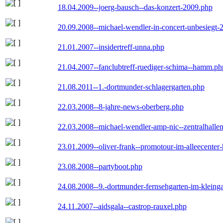
18.04.2009--joerg-bausch--das-konzert-2009.php
20.09.2008--michael-wendler-in-concert-unbesiegt-
21.01.2007--insidertreff-unna.php
21.04.2007--fanclubtreff-ruediger-schima--hamm.ph
21.08.2011--1.-dortmunder-schlagergarten.php
22.03.2008--8-jahre-news-oberberg.php
22.03.2008--michael-wendler-amp-nic--zentralhall
23.01.2009--oliver-frank--promotour-im-alleecente
23.08.2008--partyboot.php
24.08.2008--9.-dortmunder-fernsehgarten-im-kleinga
24.11.2007--aidsgala--castrop-rauxel.php