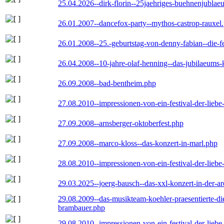
25.04.2026--dirk-florin--25jaehriges-buehnenjublaeu
26.01.2007--dancefox-party--mythos-castrop-rauxel
26.01.2008--25.-geburtstag-von-denny-fabian--die-fei
26.04.2008--10-jahre-olaf-henning--das-jubilaeums-
26.09.2008--bad-bentheim.php
27.08.2010--impressionen-von-ein-festival-der-lieb
27.09.2008--arnsberger-oktoberfest.php
27.09.2008--marco-kloss--das-konzert-in-marl.php
28.08.2010--impressionen-von-ein-festival-der-lieb
29.03.2025--joerg-bausch--das-xxl-konzert-in-der-a
29.08.2009--das-musikteam-koehler-praesentierte-di
brambauer.php
29.08.2010--impressionen-von-ein-festival-der-lieb