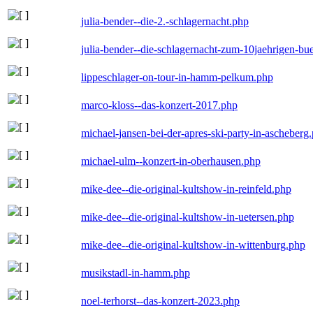
julia-bender--die-2.-schlagernacht.php
julia-bender--die-schlagernacht-zum-10jaehrigen-b
lippeschlager-on-tour-in-hamm-pelkum.php
marco-kloss--das-konzert-2017.php
michael-jansen-bei-der-apres-ski-party-in-ascheberg
michael-ulm--konzert-in-oberhausen.php
mike-dee--die-original-kultshow-in-reinfeld.php
mike-dee--die-original-kultshow-in-uetersen.php
mike-dee--die-original-kultshow-in-wittenburg.php
musikstadl-in-hamm.php
noel-terhorst--das-konzert-2023.php