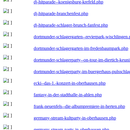
dj-hitparade--koenigsburg-krefeld.php
dj-hitparade-branchenfest.php
dj-hitparade-schlager-brunch-fanfest.php
dortmunder-schlagergarten--revierpark-wischlingen
dortmunder-schlagergarten-im-fredenbaumpark.php
dortmunder-schlagerparty--on-tour-im-diertich-keu
dortmunder-schlagerparty-im-buergerhaus-pulsschla
ecki--das-1.-konzert-in-oberhausen.php
fantasy-in-der-stadthalle-in-ahlen.php
frank-neuenfels--die-albumpremiere-in-herten.php
germany-stream-kultparty-in-oberhausen.php
germany-stream-party-in-oberhausen.php