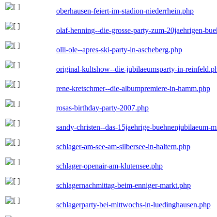
oberhausen-feiert-im-stadion-niederrhein.php
olaf-henning--die-grosse-party-zum-20jaehrigen-bu
olli-ole--apres-ski-party-in-ascheberg.php
original-kultshow--die-jubilaeumsparty-in-reinfeld.p
rene-kretschmer--die-albumpremiere-in-hamm.php
rosas-birthday-party-2007.php
sandy-christen--das-15jaehrige-buehnenjubilaeum-m
schlager-am-see-am-silbersee-in-haltern.php
schlager-openair-am-klutensee.php
schlagernachmittag-beim-enniger-markt.php
schlagerparty-bei-mittwochs-in-luedinghausen.php