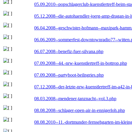
05.09.2010--popschlagerclub-kuenstlertreff-beim-sta
05.12.2008--die-autohaendler-joerg-amp-dragan-in-
06.04.2008--geschwister-hofmann--maxipark-hamm
06.06.2009--sommerfest-downtownradio77--witten.
06.07.2008--benefiz-fuer-silvana.php
07.09.2008--44.-nrw-kuenstlertreff-in-bottrop.php
07.09.2008--partyboot-beilngries.php
07.12.2008--der-letzte-nrw-kuenstlertreff-im-a42-in-
08.03.2008--mendener-tanznacht--vol.3.php
08.08.2008--schlager-open-air-in-ennigerloh.php
08.08.2010--11.-dortmunder-fernsehgarten-im-klein