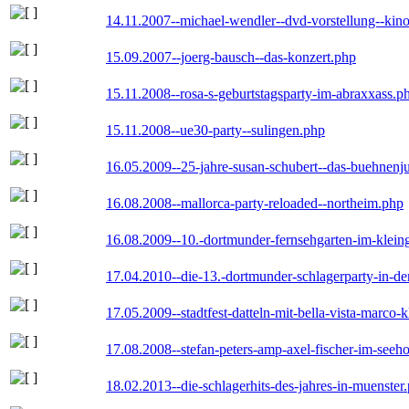
14.11.2007--michael-wendler--dvd-vorstellung--kin
15.09.2007--joerg-bausch--das-konzert.php
15.11.2008--rosa-s-geburtstagsparty-im-abraxxass.p
15.11.2008--ue30-party--sulingen.php
16.05.2009--25-jahre-susan-schubert--das-buehnenj
16.08.2008--mallorca-party-reloaded--northeim.php
16.08.2009--10.-dortmunder-fernsehgarten-im-klein
17.04.2010--die-13.-dortmunder-schlagerparty-in-der
17.05.2009--stadtfest-datteln-mit-bella-vista-marco-
17.08.2008--stefan-peters-amp-axel-fischer-im-seeho
18.02.2013--die-schlagerhits-des-jahres-in-muenster