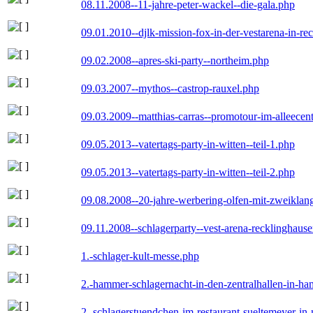
08.11.2008--11-jahre-peter-wackel--die-gala.php
09.01.2010--djlk-mission-fox-in-der-vestarena-in-re
09.02.2008--apres-ski-party--northeim.php
09.03.2007--mythos--castrop-rauxel.php
09.03.2009--matthias-carras--promotour-im-alleece
09.05.2013--vatertags-party-in-witten--teil-1.php
09.05.2013--vatertags-party-in-witten--teil-2.php
09.08.2008--20-jahre-werbering-olfen-mit-zweiklan
09.11.2008--schlagerparty--vest-arena-recklinghaus
1.-schlager-kult-messe.php
2.-hammer-schlagernacht-in-den-zentralhallen-in-h
2.-schlagerstuendchen-im-restaurant-sueltemeyer-in