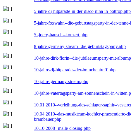
5-jahre-dj-hitparade-in-der-disco-nina-in-bottrop.php
5-jahre-foxwahn--die-geburtstagsparty-in-der-tenn
5.-joerg-bausch--konzert.php
8-jahre-germany-stream--die-geburtstagsparty.php
10-jahre-dirk-florin--die-jubilaeumsparty-mit-album
10-jahre-dj-hitparade--der-branchentreff.php
10-jahre-germany-stream.php
10-jahre-vatertagsparty-am-sonnenschein-in-witten.
10.01.2010--verleihung-des-schlager-saphir--vestar
10.04.2010--das-musikteam-koehler-praesentierte-di
brambauer.php
10.10.2008--malle-closing.php