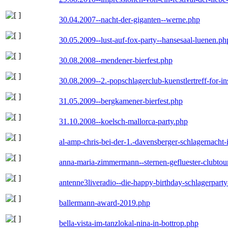
30.04.2007--nacht-der-giganten--werne.php
30.05.2009--lust-auf-fox-party--hansesaal-luenen.ph
30.08.2008--mendener-bierfest.php
30.08.2009--2.-popschlagerclub-kuenstlertreff-for-i
31.05.2009--bergkamener-bierfest.php
31.10.2008--koelsch-mallorca-party.php
al-amp-chris-bei-der-1.-davensberger-schlagernacht
anna-maria-zimmermann--sternen-gefluester-clubtou
antenne3liveradio--die-happy-birthday-schlagerpart
ballermann-award-2019.php
bella-vista-im-tanzlokal-nina-in-bottrop.php