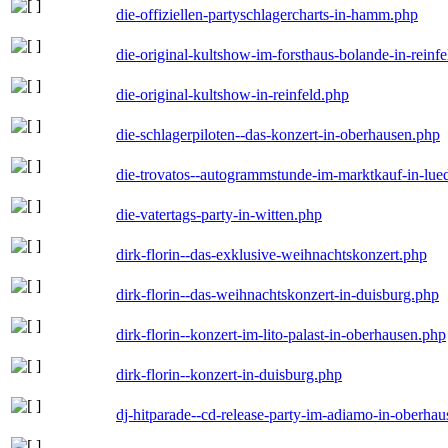
die-offiziellen-partyschlagercharts-in-hamm.php
die-original-kultshow-im-forsthaus-bolande-in-reinf
die-original-kultshow-in-reinfeld.php
die-schlagerpiloten--das-konzert-in-oberhausen.php
die-trovatos--autogrammstunde-im-marktkauf-in-lu
die-vatertags-party-in-witten.php
dirk-florin--das-exklusive-weihnachtskonzert.php
dirk-florin--das-weihnachtskonzert-in-duisburg.php
dirk-florin--konzert-im-lito-palast-in-oberhausen.php
dirk-florin--konzert-in-duisburg.php
dj-hitparade--cd-release-party-im-adiamo-in-oberha