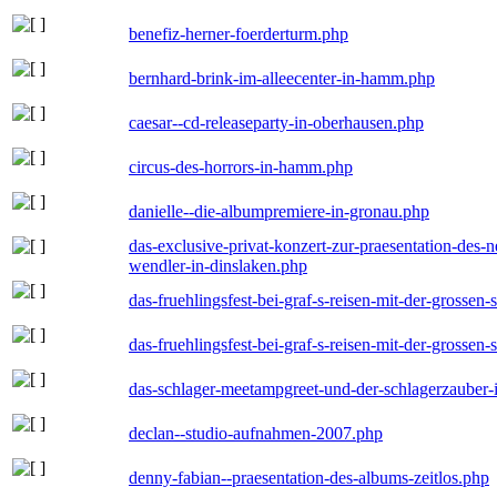
benefiz-herner-foerderturm.php
bernhard-brink-im-alleecenter-in-hamm.php
caesar--cd-releaseparty-in-oberhausen.php
circus-des-horrors-in-hamm.php
danielle--die-albumpremiere-in-gronau.php
das-exclusive-privat-konzert-zur-praesentation-des
wendler-in-dinslaken.php
das-fruehlingsfest-bei-graf-s-reisen-mit-der-grossen-
das-fruehlingsfest-bei-graf-s-reisen-mit-der-grossen-
das-schlager-meetampgreet-und-der-schlagerzauber-
declan--studio-aufnahmen-2007.php
denny-fabian--praesentation-des-albums-zeitlos.php