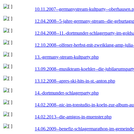
10.11.2007--germanystream-kultparty--oberhausen.
12.04.2008--5-jahre-germany-stream--die-geburtags
12.04.2008--11.-dortmunder-schlagerparty-im-goldsa
12.10.2008--olfener-herbst-mit-zweiklang-amp-julia
13.-germany-stream-kultparty.php
13.09.2008--musikteam-koehler--die-jubilaeumspart
13.12.2008--apres-ski-hits-in-st.-anton.php
14.-dortmunder-schlagerparty.php
14.02.2008--nic-im-tonstudio-in-koeln-zur-album-a
14.02.2013--die-amigos-in-muenster.php
14.06.2009--benefiz-schlagermarathon-im-gemeindes