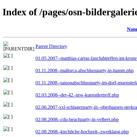
Index of /pages/osn-bildergaleri
Nam
Parent Directory
01.05.2007--matthias-carras-fanclubtreffen-im-kron
01.11.2008--mallorca-abschlussparty-in-hamm.php
01.11.2008--saisonabschlussparty-im-dorf-muenster
02.03.2008--der-42.-nrw-kuenstlertreff.php
02.06.2007-xxl-schlagerparty-iii--oberhausen-sterkr
02.08.2008--cdu-beachparty-in-velbert.php
02.08.2008--kirchliche-hochzeit--zweiklang.php