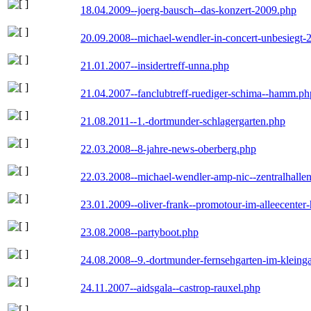
18.04.2009--joerg-bausch--das-konzert-2009.php
20.09.2008--michael-wendler-in-concert-unbesiegt-
21.01.2007--insidertreff-unna.php
21.04.2007--fanclubtreff-ruediger-schima--hamm.ph
21.08.2011--1.-dortmunder-schlagergarten.php
22.03.2008--8-jahre-news-oberberg.php
22.03.2008--michael-wendler-amp-nic--zentralhall
23.01.2009--oliver-frank--promotour-im-alleecente
23.08.2008--partyboot.php
24.08.2008--9.-dortmunder-fernsehgarten-im-kleinga
24.11.2007--aidsgala--castrop-rauxel.php