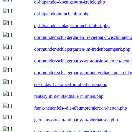
dj-hitparade--koenigsburg-krefeld.php
dj-hitparade-branchenfest.php
dj-hitparade-schlager-brunch-fanfest.php
dortmunder-schlagergarten--revierpark-wischlingen
dortmunder-schlagergarten-im-fredenbaumpark.php
dortmunder-schlagerparty--on-tour-im-diertich-keu
dortmunder-schlagerparty-im-buergerhaus-pulsschla
ecki--das-1.-konzert-in-oberhausen.php
fantasy-in-der-stadthalle-in-ahlen.php
frank-neuenfels--die-albumpremiere-in-herten.php
germany-stream-kultparty-in-oberhausen.php
germany-stream-party-in-oberhausen.php