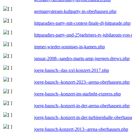
germanystream-kultparty-in-oberhausen.php
hitparadies-party-mit-contest-finale-dj-hitparade.php
hitparadies-party-und-25jaehriges-tv-jubilaeum-vo
immer-wieder-sonntags-in-kamen.php
januar-2008--sandro-marin-amp-juergen-drews.php
joerg-bausch--das-xxl-konzert-2017.php
joerg-bausch--konzert-2023--arena-oberhausen.php
joerg-bausch--konzert-im-starlight-express.php
joerg-bausch--konzert-in-der-arena-oberhausen.php
joerg-bausch--konzert-in-der-turbinenhalle-oberhau
joerg-bausch-konzert-2013--arena-oberhausen.php