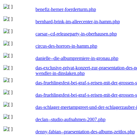
benefiz-herner-foerderturm.php
bernhard-brink-im-alleecenter-in-hamm.php
caesar--cd-releaseparty-in-oberhausen.php
circus-des-horrors-in-hamm.php
danielle--die-albumpremiere-in-gronau.php
das-exclusive-privat-konzert-zur-praesentation-des
wendler-in-dinslaken.php
das-fruehlingsfest-bei-graf-s-reisen-mit-der-grossen-
das-fruehlingsfest-bei-graf-s-reisen-mit-der-grossen-
das-schlager-meetampgreet-und-der-schlagerzauber-
declan--studio-aufnahmen-2007.php
denny-fabian--praesentation-des-albums-zeitlos.php