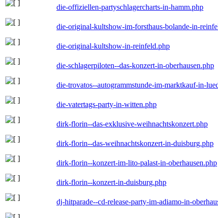
die-offiziellen-partyschlagercharts-in-hamm.php
die-original-kultshow-im-forsthaus-bolande-in-reinf
die-original-kultshow-in-reinfeld.php
die-schlagerpiloten--das-konzert-in-oberhausen.php
die-trovatos--autogrammstunde-im-marktkauf-in-lu
die-vatertags-party-in-witten.php
dirk-florin--das-exklusive-weihnachtskonzert.php
dirk-florin--das-weihnachtskonzert-in-duisburg.php
dirk-florin--konzert-im-lito-palast-in-oberhausen.php
dirk-florin--konzert-in-duisburg.php
dj-hitparade--cd-release-party-im-adiamo-in-oberha