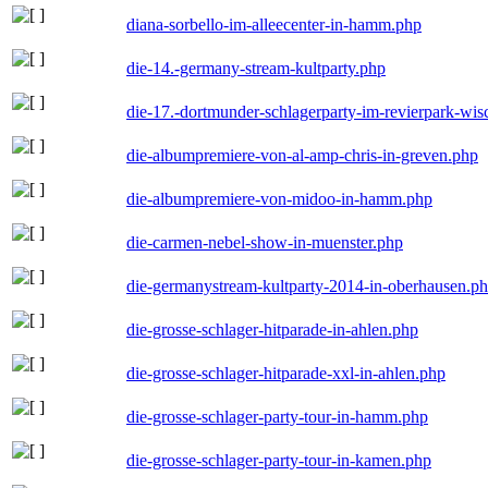
diana-sorbello-im-alleecenter-in-hamm.php
die-14.-germany-stream-kultparty.php
die-17.-dortmunder-schlagerparty-im-revierpark-wis
die-albumpremiere-von-al-amp-chris-in-greven.php
die-albumpremiere-von-midoo-in-hamm.php
die-carmen-nebel-show-in-muenster.php
die-germanystream-kultparty-2014-in-oberhausen.p
die-grosse-schlager-hitparade-in-ahlen.php
die-grosse-schlager-hitparade-xxl-in-ahlen.php
die-grosse-schlager-party-tour-in-hamm.php
die-grosse-schlager-party-tour-in-kamen.php