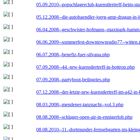
05.09.2010--popschlagerclub-kuenstlertreff-beim-sta
05.12.2008--die-autohaendler-joerg-amp-dragan-in-
06.04.2008--geschwister-hofmann--maxipark-hamm
06.06.2009--sommerfest-downtownradio77--witten.
06.07.2008--benefiz-fuer-silvana.php
07.09.2008--44.-nrw-kuenstlertreff-in-bottrop.php
07.09.2008--partyboot-beilngries.php
07.12.2008--der-letzte-nrw-kuenstlertreff-im-a42-in-
08.03.2008--mendener-tanznacht--vol.3.php
08.08.2008--schlager-open-air-in-ennigerloh.php
08.08.2010--11.-dortmunder-fernsehgarten-im-klein