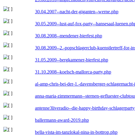
30.04.2007--nacht-der-giganten--werne.php
30.05.2009--lust-auf-fox-party--hansesaal-luenen.ph
30.08.2008--mendener-bierfest.php
30.08.2009--2.-popschlagerclub-kuenstlertreff-for-i
31.05.2009--bergkamener-bierfest.php
31.10.2008--koelsch-mallorca-party.php
al-amp-chris-bei-der-1.-davensberger-schlagernacht
anna-maria-zimmermann--sternen-gefluester-clubtou
antenne3liveradio--die-happy-birthday-schlagerpart
ballermann-award-2019.php
bella-vista-im-tanzlokal-nina-in-bottrop.php