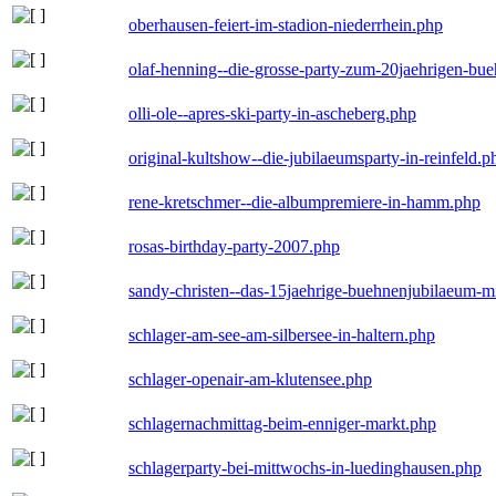
oberhausen-feiert-im-stadion-niederrhein.php
olaf-henning--die-grosse-party-zum-20jaehrigen-bu
olli-ole--apres-ski-party-in-ascheberg.php
original-kultshow--die-jubilaeumsparty-in-reinfeld.p
rene-kretschmer--die-albumpremiere-in-hamm.php
rosas-birthday-party-2007.php
sandy-christen--das-15jaehrige-buehnenjubilaeum-m
schlager-am-see-am-silbersee-in-haltern.php
schlager-openair-am-klutensee.php
schlagernachmittag-beim-enniger-markt.php
schlagerparty-bei-mittwochs-in-luedinghausen.php