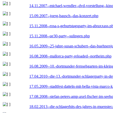
14.11.2007--michael-wendler--dvd-vorstellung--kin
15.09.2007--joerg-bausch--das-konzert.php
15.11.2008--rosa-s-geburtstagsparty-im-abraxxass.p
15.11.2008--ue30-party--sulingen.php
16.05.2009--25-jahre-susan-schubert--das-buehnenj
16.08.2008--mallorca-party-reloaded--northeim.php
16.08.2009--10.-dortmunder-fernsehgarten-im-klein
17.04.2010--die-13.-dortmunder-schlagerparty-in-der
17.05.2009--stadtfest-datteln-mit-bella-vista-marco-
17.08.2008--stefan-peters-amp-axel-fischer-im-seeho
18.02.2013--die-schlagerhits-des-jahres-in-muenster