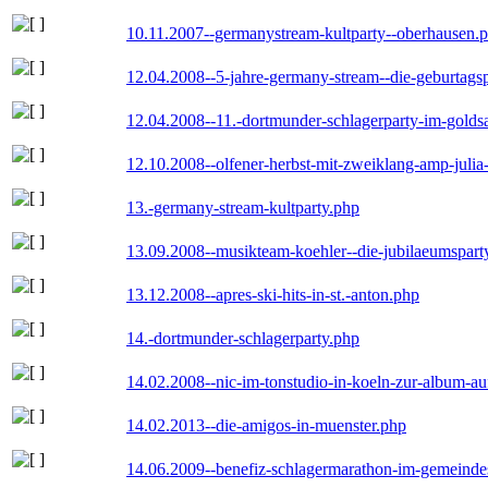
10.11.2007--germanystream-kultparty--oberhausen.
12.04.2008--5-jahre-germany-stream--die-geburtags
12.04.2008--11.-dortmunder-schlagerparty-im-goldsa
12.10.2008--olfener-herbst-mit-zweiklang-amp-julia
13.-germany-stream-kultparty.php
13.09.2008--musikteam-koehler--die-jubilaeumspart
13.12.2008--apres-ski-hits-in-st.-anton.php
14.-dortmunder-schlagerparty.php
14.02.2008--nic-im-tonstudio-in-koeln-zur-album-a
14.02.2013--die-amigos-in-muenster.php
14.06.2009--benefiz-schlagermarathon-im-gemeindes