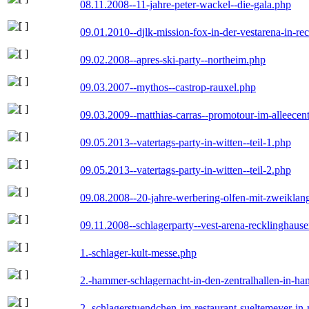
08.11.2008--11-jahre-peter-wackel--die-gala.php
09.01.2010--djlk-mission-fox-in-der-vestarena-in-re
09.02.2008--apres-ski-party--northeim.php
09.03.2007--mythos--castrop-rauxel.php
09.03.2009--matthias-carras--promotour-im-alleece
09.05.2013--vatertags-party-in-witten--teil-1.php
09.05.2013--vatertags-party-in-witten--teil-2.php
09.08.2008--20-jahre-werbering-olfen-mit-zweiklan
09.11.2008--schlagerparty--vest-arena-recklinghaus
1.-schlager-kult-messe.php
2.-hammer-schlagernacht-in-den-zentralhallen-in-h
2.-schlagerstuendchen-im-restaurant-sueltemeyer-in