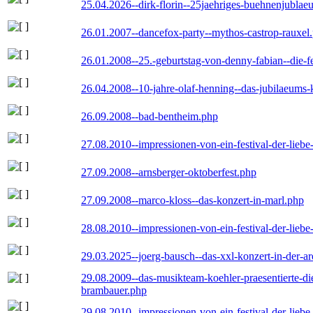
25.04.2026--dirk-florin--25jaehriges-buehnenjublaeu
26.01.2007--dancefox-party--mythos-castrop-rauxel
26.01.2008--25.-geburtstag-von-denny-fabian--die-fei
26.04.2008--10-jahre-olaf-henning--das-jubilaeums-
26.09.2008--bad-bentheim.php
27.08.2010--impressionen-von-ein-festival-der-lieb
27.09.2008--arnsberger-oktoberfest.php
27.09.2008--marco-kloss--das-konzert-in-marl.php
28.08.2010--impressionen-von-ein-festival-der-lieb
29.03.2025--joerg-bausch--das-xxl-konzert-in-der-a
29.08.2009--das-musikteam-koehler-praesentierte-di
brambauer.php
29.08.2010--impressionen-von-ein-festival-der-lieb