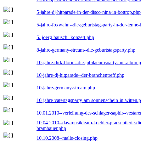
5-jahre-dj-hitparade-in-der-disco-nina-in-bottrop.php
5-jahre-foxwahn--die-geburtstagsparty-in-der-tenn
5.-joerg-bausch--konzert.php
8-jahre-germany-stream--die-geburtstagsparty.php
10-jahre-dirk-florin--die-jubilaeumsparty-mit-album
10-jahre-dj-hitparade--der-branchentreff.php
10-jahre-germany-stream.php
10-jahre-vatertagsparty-am-sonnenschein-in-witten.
10.01.2010--verleihung-des-schlager-saphir--vestar
10.04.2010--das-musikteam-koehler-praesentierte-di
brambauer.php
10.10.2008--malle-closing.php