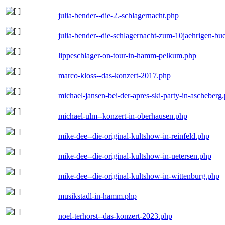
julia-bender--die-2.-schlagernacht.php
julia-bender--die-schlagernacht-zum-10jaehrigen-b
lippeschlager-on-tour-in-hamm-pelkum.php
marco-kloss--das-konzert-2017.php
michael-jansen-bei-der-apres-ski-party-in-ascheberg
michael-ulm--konzert-in-oberhausen.php
mike-dee--die-original-kultshow-in-reinfeld.php
mike-dee--die-original-kultshow-in-uetersen.php
mike-dee--die-original-kultshow-in-wittenburg.php
musikstadl-in-hamm.php
noel-terhorst--das-konzert-2023.php