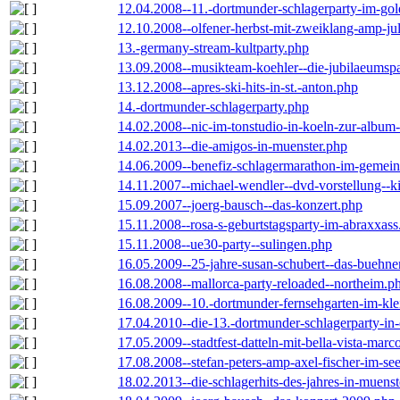
12.04.2008--11.-dortmunder-schlagerparty-im-gol
12.10.2008--olfener-herbst-mit-zweiklang-amp-jul
13.-germany-stream-kultparty.php
13.09.2008--musikteam-koehler--die-jubilaeumsp
13.12.2008--apres-ski-hits-in-st.-anton.php
14.-dortmunder-schlagerparty.php
14.02.2008--nic-im-tonstudio-in-koeln-zur-albu
14.02.2013--die-amigos-in-muenster.php
14.06.2009--benefiz-schlagermarathon-im-gemein
14.11.2007--michael-wendler--dvd-vorstellung--k
15.09.2007--joerg-bausch--das-konzert.php
15.11.2008--rosa-s-geburtstagsparty-im-abraxxass
15.11.2008--ue30-party--sulingen.php
16.05.2009--25-jahre-susan-schubert--das-buehn
16.08.2008--mallorca-party-reloaded--northeim.p
16.08.2009--10.-dortmunder-fernsehgarten-im-kle
17.04.2010--die-13.-dortmunder-schlagerparty-in-
17.05.2009--stadtfest-datteln-mit-bella-vista-marc
17.08.2008--stefan-peters-amp-axel-fischer-im-se
18.02.2013--die-schlagerhits-des-jahres-in-muenst