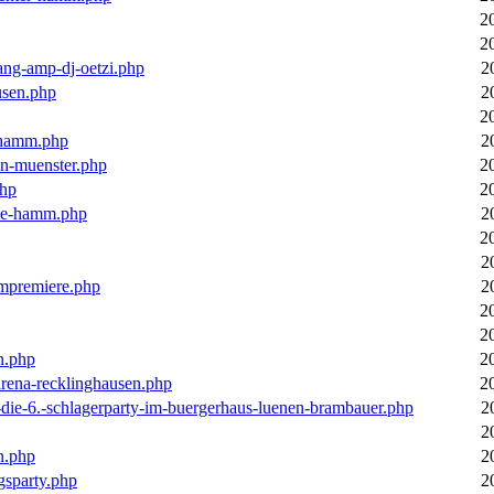
2
2
ang-amp-dj-oetzi.php
2
usen.php
2
2
n-hamm.php
2
in-muenster.php
2
php
2
nne-hamm.php
2
2
2
bumpremiere.php
2
2
2
n.php
2
arena-recklinghausen.php
2
-die-6.-schlagerparty-im-buergerhaus-luenen-brambauer.php
2
2
n.php
2
gsparty.php
2