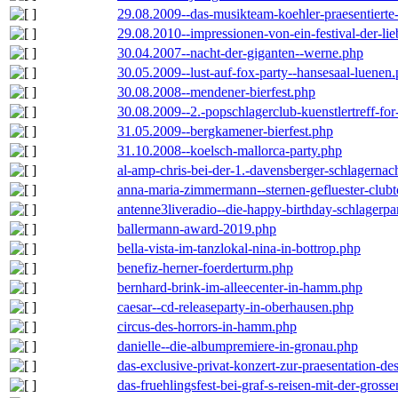
29.08.2009--das-musikteam-koehler-praesentierte
29.08.2010--impressionen-von-ein-festival-der-li
30.04.2007--nacht-der-giganten--werne.php
30.05.2009--lust-auf-fox-party--hansesaal-luenen
30.08.2008--mendener-bierfest.php
30.08.2009--2.-popschlagerclub-kuenstlertreff-fo
31.05.2009--bergkamener-bierfest.php
31.10.2008--koelsch-mallorca-party.php
al-amp-chris-bei-der-1.-davensberger-schlagerna
anna-maria-zimmermann--sternen-gefluester-clubt
antenne3liveradio--die-happy-birthday-schlagerpa
ballermann-award-2019.php
bella-vista-im-tanzlokal-nina-in-bottrop.php
benefiz-herner-foerderturm.php
bernhard-brink-im-alleecenter-in-hamm.php
caesar--cd-releaseparty-in-oberhausen.php
circus-des-horrors-in-hamm.php
danielle--die-albumpremiere-in-gronau.php
das-exclusive-privat-konzert-zur-praesentation-
das-fruehlingsfest-bei-graf-s-reisen-mit-der-grosse