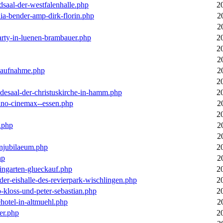
dsaal-der-westfalenhalle.php
2
ia-bender-amp-dirk-florin.php
2
2
arty-in-luenen-brambauer.php
2
2
2
m-aufnahme.php
2
2
desaal-der-christuskirche-in-hamm.php
2
ino-cinemax--essen.php
2
2
.php
2
2
enjubilaeum.php
2
hp
2
ingarten-glueckauf.php
2
der-eishalle-des-revierpark-wischlingen.php
2
o-kloss-und-peter-sebastian.php
2
ehotel-in-altmuehl.php
2
er.php
2