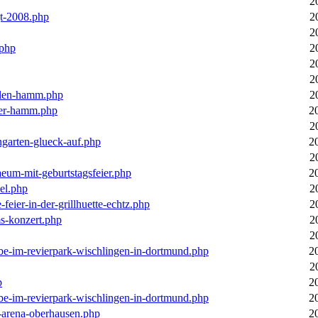
2
gt-2008.php
2
2
.php
2
2
2
llen-hamm.php
2
nter-hamm.php
2
2
ngarten-glueck-auf.php
2
2
aeum-mit-geburtstagsfeier.php
2
el.php
2
feier-in-der-grillhuette-echtz.php
2
ms-konzert.php
2
2
ebe-im-revierpark-wischlingen-in-dortmund.php
2
2
p
2
ebe-im-revierpark-wischlingen-in-dortmund.php
2
r-arena-oberhausen.php
2