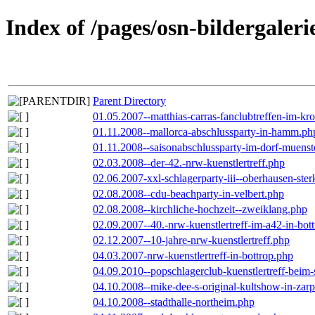
Index of /pages/osn-bildergaleri
Parent Directory
01.05.2007--matthias-carras-fanclubtreffen-im-k
01.11.2008--mallorca-abschlussparty-in-hamm.ph
01.11.2008--saisonabschlussparty-im-dorf-muenst
02.03.2008--der-42.-nrw-kuenstlertreff.php
02.06.2007-xxl-schlagerparty-iii--oberhausen-ste
02.08.2008--cdu-beachparty-in-velbert.php
02.08.2008--kirchliche-hochzeit--zweiklang.php
02.09.2007--40.-nrw-kuenstlertreff-im-a42-in-bot
02.12.2007--10-jahre-nrw-kuenstlertreff.php
04.03.2007-nrw-kuenstlertreff-in-bottrop.php
04.09.2010--popschlagerclub-kuenstlertreff-beim-
04.10.2008--mike-dee-s-original-kultshow-in-zar
04.10.2008--stadthalle-northeim.php