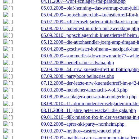
04.11.2007--wdr4-schlager-star-parade.php
05.03.2008--olaf-henning--das-warmup-zum-jubi
05.04.2009--popschlagerclub--kuenstlertreff-for-i
05.07.2009--zdf-fernsehgarten-mit-bella-vista.php
05.08.2007--hafenfest-in-olfen-mit-zweiklang.php
05.09.2010--popschlagerclub-kuenstlertreff-beim-
05.12.2008--die-autohaendler-joerg-amp-dragan-
06.04.2008--geschwister-hofmann--maxipark-ha
06.06.2009--sommerfest-downtownradio77--witt
06.07.2008--benefiz-fuer-silvana.php
07.09.2008--44.-nrw-kuenstlertreff-in-bottrop.php
07.09.2008--partyboot-beilngries.php
07.12.2008--der-letzte-nrw-kuenstlertreff-im-a42-
08.03.2008--mendener-tanznacht--vol.3.php
08.08.2008--schlager-open-air-in-ennigerloh.php
08.08.2010--11.-dortmunder-fernsehgarten-im-kle
08.11.2008--11-jahre-peter-wackel--die-gala.php
09.01.2010--djlk-mission-fox-in-der-vestarena-in
09.02.2008--apres-ski-party--northeim.php
09.03.2007--mythos--castrop-rauxel.php
09.03.2009--matthias-carras--promotour-im-alle