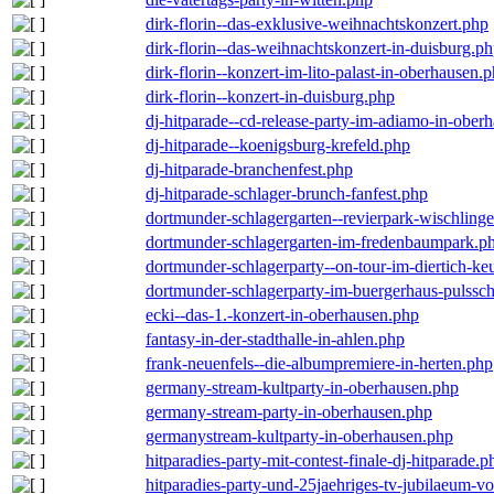
dirk-florin--das-exklusive-weihnachtskonzert.php
dirk-florin--das-weihnachtskonzert-in-duisburg.p
dirk-florin--konzert-im-lito-palast-in-oberhausen.
dirk-florin--konzert-in-duisburg.php
dj-hitparade--cd-release-party-im-adiamo-in-ober
dj-hitparade--koenigsburg-krefeld.php
dj-hitparade-branchenfest.php
dj-hitparade-schlager-brunch-fanfest.php
dortmunder-schlagergarten--revierpark-wischling
dortmunder-schlagergarten-im-fredenbaumpark.p
dortmunder-schlagerparty--on-tour-im-diertich-k
dortmunder-schlagerparty-im-buergerhaus-pulssc
ecki--das-1.-konzert-in-oberhausen.php
fantasy-in-der-stadthalle-in-ahlen.php
frank-neuenfels--die-albumpremiere-in-herten.php
germany-stream-kultparty-in-oberhausen.php
germany-stream-party-in-oberhausen.php
germanystream-kultparty-in-oberhausen.php
hitparadies-party-mit-contest-finale-dj-hitparade.p
hitparadies-party-und-25jaehriges-tv-jubilaeum