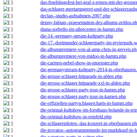
das-fruehlingsfest-bei-graf-s-reisen-mit-der-grosse
das-schlager-meetampgreet-und-der-schlagerzaub
declan--studio-aufnahmen-2007.php
denny-fabian--praesentation-des-albums-zeitlos.p
diana-sorbello-im-alleecenter-in-hamm.php
die-14.-germany-stream-kultparty.php
die-17.-dortmunder-schlagerparty-im-revierpark-
die-albumpremiere-von-al-amp-chris-in-greven.p
die-albumpremiere-von-midoo-in-hamm.php
die-carmen-nebel-show-in-muenster.php
die-germanystream-kultparty-2014-in-oberhausen
die-grosse-schlager-hitparade-in-ahlen.php
die-grosse-schlager-hitparade-xxl-in-ahlen.php
die-grosse-schlager-party-tour-in-hamm.php
die-grosse-schlager-party-tour-in-kamen.php
die-offiziellen-partyschlagercharts-in-hamm.php
die-original-kultshow-im-forsthaus-bolande-in-rei
die-original-kultshow-in-reinfeld.php
die-schlagerpiloten--das-konzert-in-oberhausen.p
die-trovatos--autogrammstunde-im-marktkauf-in-
die-vatertags-party-in-witten.php