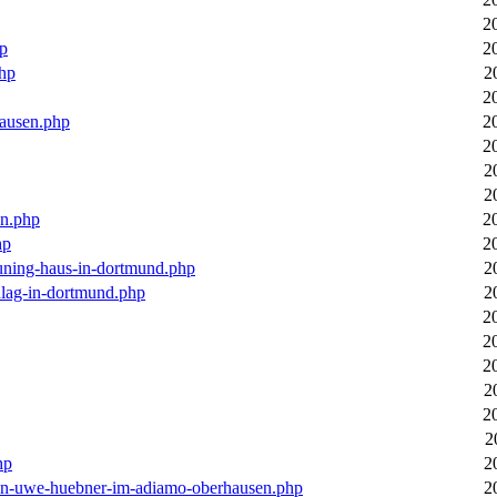
2
hp
2
php
2
2
hausen.php
2
2
2
2
en.php
2
hp
2
euning-haus-in-dortmund.php
2
hlag-in-dortmund.php
2
2
2
2
2
2
2
hp
2
-von-uwe-huebner-im-adiamo-oberhausen.php
2