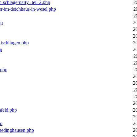
n-schlagerparty--teil-2.php
2
er-im-deichhaus-in-wesel.php
2
2
hp
2
2
2
wischlingen.php
2
hp
2
2
2
.php
2
2
2
2
2
2
nfeld.php
2
2
hp
2
luedinghausen.php
2
2