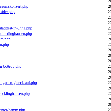
2
laeumskonzert.php
2
nsider.php
2
2
2
stadtfest-in-unna.php
2
in-luedinghausen.php
2
mm.php
2
en.php
2
2
2
2
in-bottrop.php
2
2
2
ingarten-glueck-auf.php
2
2
-recklinghausen.php
2
2
2
ecenter-hamm.php
2