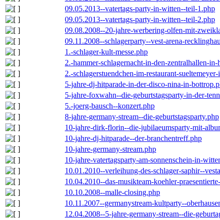
09.05.2013--vatertags-party-in-witten--teil-1.php
09.05.2013--vatertags-party-in-witten--teil-2.php
09.08.2008--20-jahre-werbering-olfen-mit-zweikl
09.11.2008--schlagerparty--vest-arena-recklingha
1.-schlager-kult-messe.php
2.-hammer-schlagernacht-in-den-zentralhallen-i
2.-schlagerstuendchen-im-restaurant-sueltemeyer-
5-jahre-dj-hitparade-in-der-disco-nina-in-bottrop.
5-jahre-foxwahn--die-geburtstagsparty-in-der-te
5.-joerg-bausch--konzert.php
8-jahre-germany-stream--die-geburtstagsparty.php
10-jahre-dirk-florin--die-jubilaeumsparty-mit-al
10-jahre-dj-hitparade--der-branchentreff.php
10-jahre-germany-stream.php
10-jahre-vatertagsparty-am-sonnenschein-in-witte
10.01.2010--verleihung-des-schlager-saphir--vest
10.04.2010--das-musikteam-koehler-praesentierte
10.10.2008--malle-closing.php
10.11.2007--germanystream-kultparty--oberhause
12.04.2008--5-jahre-germany-stream--die-geburta