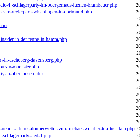
-die-4.-schlagerparty-im-buergerhaus-luenen-brambauer.php
2
ebe-im-revierpark-wischlingen-in-dortmund.php
2
2
.php
2
2
r-insider-in-der-tenne-in-hamm.php
2
2
2
cht-in-ascheberg-davensberg.php
2
our-in-muenster.php
2
rty-in-oberhausen.php
2
2
2
2
2
2
2
2
des-neuen-albums-donnerwetter-von-michael-wendler-in-dinslaken.php
2
n-schlagerparty--teil-1.php
2