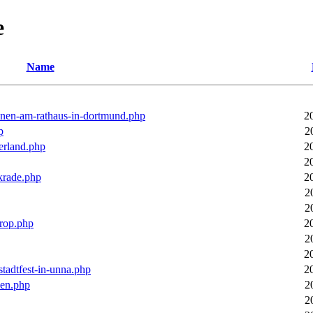
e
Name
ronen-am-rathaus-in-dortmund.php
2
p
2
erland.php
2
2
rkrade.php
2
2
2
trop.php
2
2
2
stadtfest-in-unna.php
2
pen.php
2
2