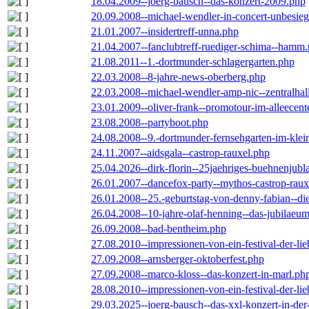
18.04.2009--joerg-bausch--das-konzert-2009.php
20.09.2008--michael-wendler-in-concert-unbesie
21.01.2007--insidertreff-unna.php
21.04.2007--fanclubtreff-ruediger-schima--hamm
21.08.2011--1.-dortmunder-schlagergarten.php
22.03.2008--8-jahre-news-oberberg.php
22.03.2008--michael-wendler-amp-nic--zentralha
23.01.2009--oliver-frank--promotour-im-alleece
23.08.2008--partyboot.php
24.08.2008--9.-dortmunder-fernsehgarten-im-klei
24.11.2007--aidsgala--castrop-rauxel.php
25.04.2026--dirk-florin--25jaehriges-buehnenjubl
26.01.2007--dancefox-party--mythos-castrop-raux
26.01.2008--25.-geburtstag-von-denny-fabian--die-
26.04.2008--10-jahre-olaf-henning--das-jubilaeu
26.09.2008--bad-bentheim.php
27.08.2010--impressionen-von-ein-festival-der-li
27.09.2008--arnsberger-oktoberfest.php
27.09.2008--marco-kloss--das-konzert-in-marl.ph
28.08.2010--impressionen-von-ein-festival-der-li
29.03.2025--joerg-bausch--das-xxl-konzert-in-de