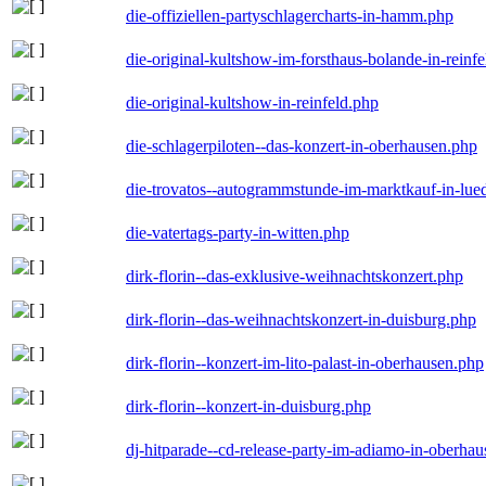
die-offiziellen-partyschlagercharts-in-hamm.php
die-original-kultshow-im-forsthaus-bolande-in-reinf
die-original-kultshow-in-reinfeld.php
die-schlagerpiloten--das-konzert-in-oberhausen.php
die-trovatos--autogrammstunde-im-marktkauf-in-lu
die-vatertags-party-in-witten.php
dirk-florin--das-exklusive-weihnachtskonzert.php
dirk-florin--das-weihnachtskonzert-in-duisburg.php
dirk-florin--konzert-im-lito-palast-in-oberhausen.php
dirk-florin--konzert-in-duisburg.php
dj-hitparade--cd-release-party-im-adiamo-in-oberha