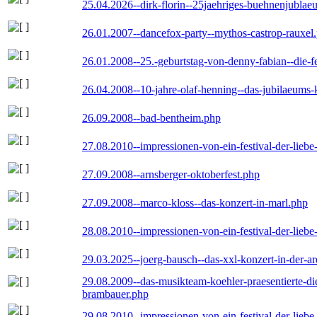
25.04.2026--dirk-florin--25jaehriges-buehnenjublaeu
26.01.2007--dancefox-party--mythos-castrop-rauxel
26.01.2008--25.-geburtstag-von-denny-fabian--die-fei
26.04.2008--10-jahre-olaf-henning--das-jubilaeums-
26.09.2008--bad-bentheim.php
27.08.2010--impressionen-von-ein-festival-der-lieb
27.09.2008--arnsberger-oktoberfest.php
27.09.2008--marco-kloss--das-konzert-in-marl.php
28.08.2010--impressionen-von-ein-festival-der-lieb
29.03.2025--joerg-bausch--das-xxl-konzert-in-der-a
29.08.2009--das-musikteam-koehler-praesentierte-di
brambauer.php
29.08.2010--impressionen-von-ein-festival-der-lieb