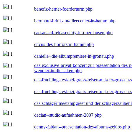
benefiz-herner-foerderturm.php
bernhard-brink-im-alleecenter-in-hamm.php
caesar--cd-releaseparty-in-oberhausen.php
circus-des-horrors-in-hamm.php
danielle--die-albumpremiere-in-gronau.php
das-exclusive-privat-konzert-zur-praesentation-des
wendler-in-dinslaken.php
das-fruehlingsfest-bei-graf-s-reisen-mit-der-grossen-
das-fruehlingsfest-bei-graf-s-reisen-mit-der-grossen-
das-schlager-meetampgreet-und-der-schlagerzauber-
declan--studio-aufnahmen-2007.php
denny-fabian--praesentation-des-albums-zeitlos.php