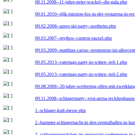
08.11.2008--11-jahre-peter-wackel--die-gala.php
09.01.2010--djlk-mission-fox-in-der-vestarena-in-re
09.02.2008--apres-ski-party--northeim.php
09.03.2007--mythos--castrop-rauxel.php
09.03.2009--matthias-carras--promotour-im-alleece
09.05.2013--vatertags-party-in-witten--teil-1.php
09.05.2013--vatertags-party-in-witten--teil-2.php
09.08.2008--20-jahre-werbering-olfen-mit-zweiklan
09.11.2008--schlagerparty--vest-arena-recklinghaus
1.-schlager-kult-messe.php
2.-hammer-schlagernacht-in-den-zentralhallen-in-h
2.-schlagerstuendchen-im-restaurant-sueltemeyer-in