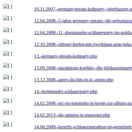
10.11.2007--germanystream-kultparty--oberhausen.
12.04.2008--5-jahre-germany-stream--die-geburtags
12.04.2008--11.-dortmunder-schlagerparty-im-goldsa
12.10.2008--olfener-herbst-mit-zweiklang-amp-julia
13.-germany-stream-kultparty.php
13.09.2008--musikteam-koehler--die-jubilaeumspart
13.12.2008--apres-ski-hits-in-st.-anton.php
14.-dortmunder-schlagerparty.php
14.02.2008--nic-im-tonstudio-in-koeln-zur-album-a
14.02.2013--die-amigos-in-muenster.php
14.06.2009--benefiz-schlagermarathon-im-gemeindes