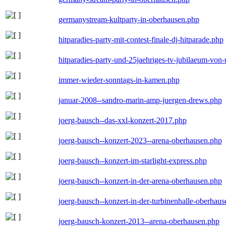
germanystream-kultparty-in-oberhausen.php
hitparadies-party-mit-contest-finale-dj-hitparade.php
hitparadies-party-und-25jaehriges-tv-jubilaeum-vo
immer-wieder-sonntags-in-kamen.php
januar-2008--sandro-marin-amp-juergen-drews.php
joerg-bausch--das-xxl-konzert-2017.php
joerg-bausch--konzert-2023--arena-oberhausen.php
joerg-bausch--konzert-im-starlight-express.php
joerg-bausch--konzert-in-der-arena-oberhausen.php
joerg-bausch--konzert-in-der-turbinenhalle-oberhau
joerg-bausch-konzert-2013--arena-oberhausen.php