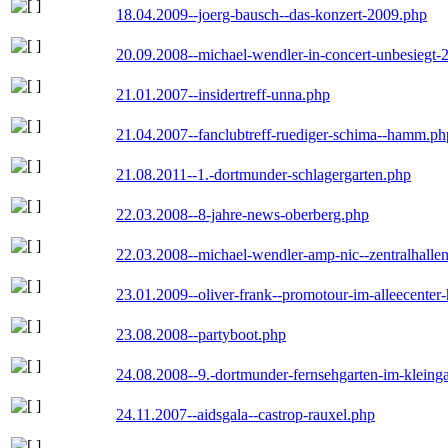
18.04.2009--joerg-bausch--das-konzert-2009.php
20.09.2008--michael-wendler-in-concert-unbesiegt-
21.01.2007--insidertreff-unna.php
21.04.2007--fanclubtreff-ruediger-schima--hamm.ph
21.08.2011--1.-dortmunder-schlagergarten.php
22.03.2008--8-jahre-news-oberberg.php
22.03.2008--michael-wendler-amp-nic--zentralhall
23.01.2009--oliver-frank--promotour-im-alleecente
23.08.2008--partyboot.php
24.08.2008--9.-dortmunder-fernsehgarten-im-kleinga
24.11.2007--aidsgala--castrop-rauxel.php