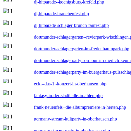
dj-hitparade--koenigsburg-krefeld.php
dj-hitparade-branchenfest.php
dj-hitparade-schlager-brunch-fanfest.php
dortmunder-schlagergarten--revierpark-wischlingen
dortmunder-schlagergarten-im-fredenbaumpark.php
dortmunder-schlagerparty--on-tour-im-diertich-keu
dortmunder-schlagerparty-im-buergerhaus-pulsschla
ecki--das-1.-konzert-in-oberhausen.php
fantasy-in-der-stadthalle-in-ahlen.php
frank-neuenfels--die-albumpremiere-in-herten.php
germany-stream-kultparty-in-oberhausen.php
germany-stream-party-in-oberhausen.php