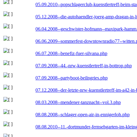
05.09.2010--popschlagerclub-kuenstlertreff-beim-sta
05.12.2008--die-autohaendler-joerg-amp-dragan-in-
06.04.2008--geschwister-hofmann--maxipark-hamm
06.06.2009--sommerfest-downtownradio77--witten.
06.07.2008--benefiz-fuer-silvana.php
07.09.2008--44.-nrw-kuenstlertreff-in-bottrop.php
07.09.2008--partyboot-beilngries.php
07.12.2008--der-letzte-nrw-kuenstlertreff-im-a42-in-
08.03.2008--mendener-tanznacht--vol.3.php
08.08.2008--schlager-open-air-in-ennigerloh.php
08.08.2010--11.-dortmunder-fernsehgarten-im-klein