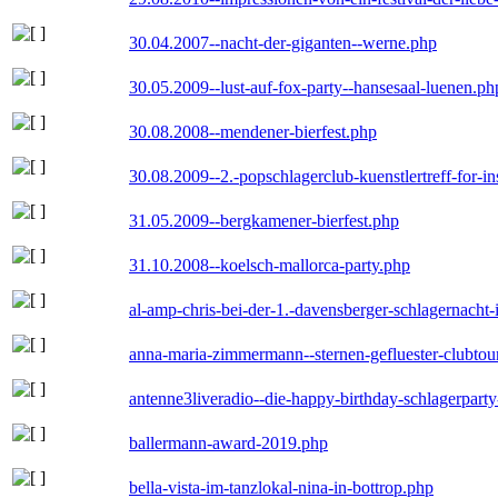
30.04.2007--nacht-der-giganten--werne.php
30.05.2009--lust-auf-fox-party--hansesaal-luenen.ph
30.08.2008--mendener-bierfest.php
30.08.2009--2.-popschlagerclub-kuenstlertreff-for-i
31.05.2009--bergkamener-bierfest.php
31.10.2008--koelsch-mallorca-party.php
al-amp-chris-bei-der-1.-davensberger-schlagernacht
anna-maria-zimmermann--sternen-gefluester-clubtou
antenne3liveradio--die-happy-birthday-schlagerpart
ballermann-award-2019.php
bella-vista-im-tanzlokal-nina-in-bottrop.php