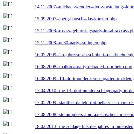
14.11.2007--michael-wendler--dvd-vorstellung--kin
15.09.2007--joerg-bausch--das-konzert.php
15.11.2008--rosa-s-geburtstagsparty-im-abraxxass.p
15.11.2008--ue30-party--sulingen.php
16.05.2009--25-jahre-susan-schubert--das-buehnenj
16.08.2008--mallorca-party-reloaded--northeim.php
16.08.2009--10.-dortmunder-fernsehgarten-im-klein
17.04.2010--die-13.-dortmunder-schlagerparty-in-der
17.05.2009--stadtfest-datteln-mit-bella-vista-marco-
17.08.2008--stefan-peters-amp-axel-fischer-im-seeho
18.02.2013--die-schlagerhits-des-jahres-in-muenster