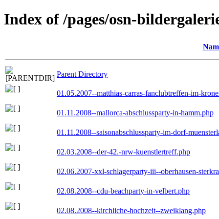
Index of /pages/osn-bildergaleri
Nam
Parent Directory
01.05.2007--matthias-carras-fanclubtreffen-im-kron
01.11.2008--mallorca-abschlussparty-in-hamm.php
01.11.2008--saisonabschlussparty-im-dorf-muenster
02.03.2008--der-42.-nrw-kuenstlertreff.php
02.06.2007-xxl-schlagerparty-iii--oberhausen-sterkr
02.08.2008--cdu-beachparty-in-velbert.php
02.08.2008--kirchliche-hochzeit--zweiklang.php