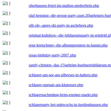
oberhausen-feiert-im-stadion-niederrhein.php
olaf-henning--die-grosse-party-zum-20jaehrigen-bu
olli-ole--apres-ski-party-in-ascheberg.php
original-kultshow--die-jubilaeumsparty-in-reinfeld.p
rene-kretschmer--die-albumpremiere-in-hamm.php
rosas-birthday-party-2007.php
sandy-christen--das-15jaehrige-buehnenjubilaeum-m
schlager-am-see-am-silbersee-in-haltern.php
schlager-openair-am-klutensee.php
schlagernachmittag-beim-enniger-markt.php
schlagerparty-bei-mittwochs-in-luedinghausen.php