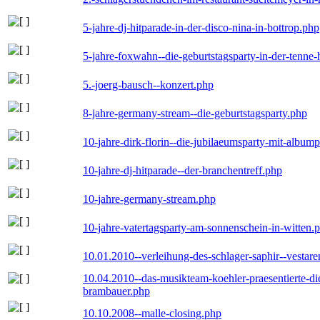
5-jahre-dj-hitparade-in-der-disco-nina-in-bottrop.php
5-jahre-foxwahn--die-geburtstagsparty-in-der-tenn
5.-joerg-bausch--konzert.php
8-jahre-germany-stream--die-geburtstagsparty.php
10-jahre-dirk-florin--die-jubilaeumsparty-mit-album
10-jahre-dj-hitparade--der-branchentreff.php
10-jahre-germany-stream.php
10-jahre-vatertagsparty-am-sonnenschein-in-witten.
10.01.2010--verleihung-des-schlager-saphir--vestar
10.04.2010--das-musikteam-koehler-praesentierte-di
brambauer.php
10.10.2008--malle-closing.php