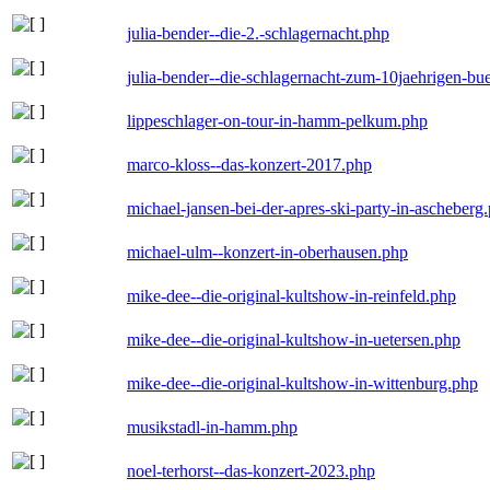
julia-bender--die-2.-schlagernacht.php
julia-bender--die-schlagernacht-zum-10jaehrigen-b
lippeschlager-on-tour-in-hamm-pelkum.php
marco-kloss--das-konzert-2017.php
michael-jansen-bei-der-apres-ski-party-in-ascheberg
michael-ulm--konzert-in-oberhausen.php
mike-dee--die-original-kultshow-in-reinfeld.php
mike-dee--die-original-kultshow-in-uetersen.php
mike-dee--die-original-kultshow-in-wittenburg.php
musikstadl-in-hamm.php
noel-terhorst--das-konzert-2023.php