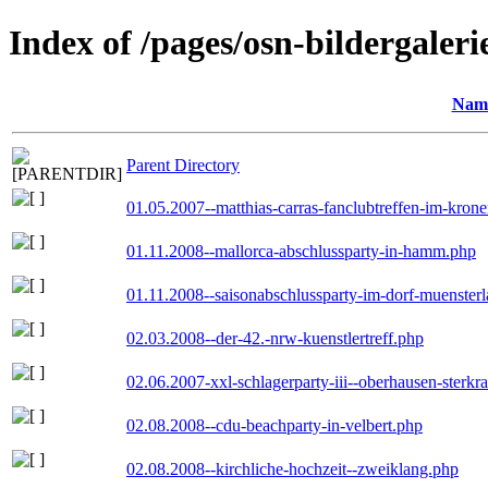
Index of /pages/osn-bildergaleri
Nam
Parent Directory
01.05.2007--matthias-carras-fanclubtreffen-im-kron
01.11.2008--mallorca-abschlussparty-in-hamm.php
01.11.2008--saisonabschlussparty-im-dorf-muenster
02.03.2008--der-42.-nrw-kuenstlertreff.php
02.06.2007-xxl-schlagerparty-iii--oberhausen-sterkr
02.08.2008--cdu-beachparty-in-velbert.php
02.08.2008--kirchliche-hochzeit--zweiklang.php