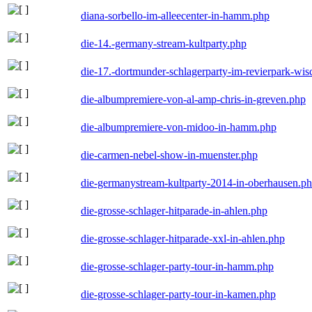
diana-sorbello-im-alleecenter-in-hamm.php
die-14.-germany-stream-kultparty.php
die-17.-dortmunder-schlagerparty-im-revierpark-wis
die-albumpremiere-von-al-amp-chris-in-greven.php
die-albumpremiere-von-midoo-in-hamm.php
die-carmen-nebel-show-in-muenster.php
die-germanystream-kultparty-2014-in-oberhausen.p
die-grosse-schlager-hitparade-in-ahlen.php
die-grosse-schlager-hitparade-xxl-in-ahlen.php
die-grosse-schlager-party-tour-in-hamm.php
die-grosse-schlager-party-tour-in-kamen.php