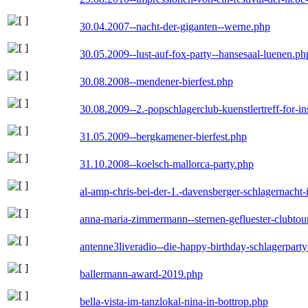
30.04.2007--nacht-der-giganten--werne.php
30.05.2009--lust-auf-fox-party--hansesaal-luenen.ph
30.08.2008--mendener-bierfest.php
30.08.2009--2.-popschlagerclub-kuenstlertreff-for-i
31.05.2009--bergkamener-bierfest.php
31.10.2008--koelsch-mallorca-party.php
al-amp-chris-bei-der-1.-davensberger-schlagernacht
anna-maria-zimmermann--sternen-gefluester-clubtou
antenne3liveradio--die-happy-birthday-schlagerpart
ballermann-award-2019.php
bella-vista-im-tanzlokal-nina-in-bottrop.php