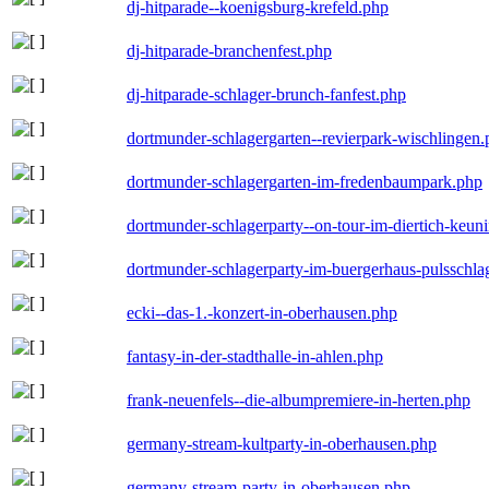
dj-hitparade--koenigsburg-krefeld.php
dj-hitparade-branchenfest.php
dj-hitparade-schlager-brunch-fanfest.php
dortmunder-schlagergarten--revierpark-wischlingen
dortmunder-schlagergarten-im-fredenbaumpark.php
dortmunder-schlagerparty--on-tour-im-diertich-keu
dortmunder-schlagerparty-im-buergerhaus-pulsschla
ecki--das-1.-konzert-in-oberhausen.php
fantasy-in-der-stadthalle-in-ahlen.php
frank-neuenfels--die-albumpremiere-in-herten.php
germany-stream-kultparty-in-oberhausen.php
germany-stream-party-in-oberhausen.php