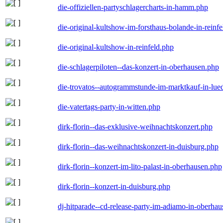
die-offiziellen-partyschlagercharts-in-hamm.php
die-original-kultshow-im-forsthaus-bolande-in-reinf
die-original-kultshow-in-reinfeld.php
die-schlagerpiloten--das-konzert-in-oberhausen.php
die-trovatos--autogrammstunde-im-marktkauf-in-lu
die-vatertags-party-in-witten.php
dirk-florin--das-exklusive-weihnachtskonzert.php
dirk-florin--das-weihnachtskonzert-in-duisburg.php
dirk-florin--konzert-im-lito-palast-in-oberhausen.php
dirk-florin--konzert-in-duisburg.php
dj-hitparade--cd-release-party-im-adiamo-in-oberha