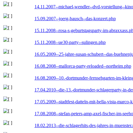
14.11.2007--michael-wendler--dvd-vorstellung--kin
15.09.2007--joerg-bausch--das-konzert.php
15.11.2008--rosa-s-geburtstagsparty-im-abraxxass.p
15.11.2008--ue30-party--sulingen.php
16.05.2009--25-jahre-susan-schubert--das-buehnenj
16.08.2008--mallorca-party-reloaded--northeim.php
16.08.2009--10.-dortmunder-fernsehgarten-im-klein
17.04.2010--die-13.-dortmunder-schlagerparty-in-der
17.05.2009--stadtfest-datteln-mit-bella-vista-marco-
17.08.2008--stefan-peters-amp-axel-fischer-im-seeho
18.02.2013--die-schlagerhits-des-jahres-in-muenster