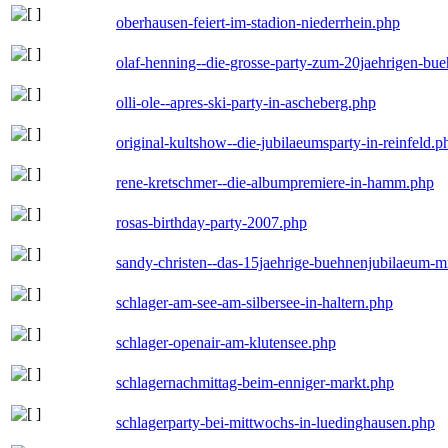
oberhausen-feiert-im-stadion-niederrhein.php
olaf-henning--die-grosse-party-zum-20jaehrigen-bu
olli-ole--apres-ski-party-in-ascheberg.php
original-kultshow--die-jubilaeumsparty-in-reinfeld.p
rene-kretschmer--die-albumpremiere-in-hamm.php
rosas-birthday-party-2007.php
sandy-christen--das-15jaehrige-buehnenjubilaeum-m
schlager-am-see-am-silbersee-in-haltern.php
schlager-openair-am-klutensee.php
schlagernachmittag-beim-enniger-markt.php
schlagerparty-bei-mittwochs-in-luedinghausen.php