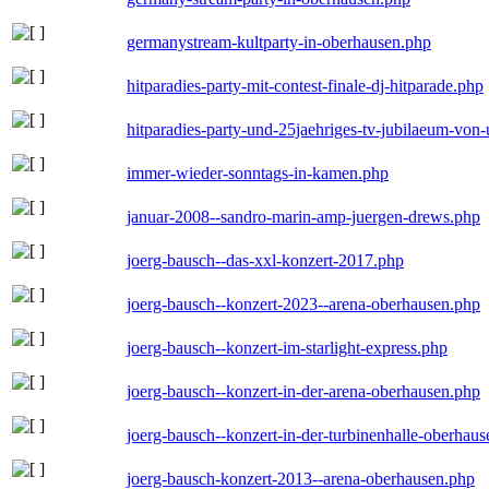
germanystream-kultparty-in-oberhausen.php
hitparadies-party-mit-contest-finale-dj-hitparade.php
hitparadies-party-und-25jaehriges-tv-jubilaeum-vo
immer-wieder-sonntags-in-kamen.php
januar-2008--sandro-marin-amp-juergen-drews.php
joerg-bausch--das-xxl-konzert-2017.php
joerg-bausch--konzert-2023--arena-oberhausen.php
joerg-bausch--konzert-im-starlight-express.php
joerg-bausch--konzert-in-der-arena-oberhausen.php
joerg-bausch--konzert-in-der-turbinenhalle-oberhau
joerg-bausch-konzert-2013--arena-oberhausen.php