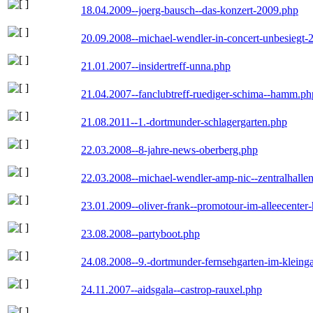
18.04.2009--joerg-bausch--das-konzert-2009.php
20.09.2008--michael-wendler-in-concert-unbesiegt-
21.01.2007--insidertreff-unna.php
21.04.2007--fanclubtreff-ruediger-schima--hamm.ph
21.08.2011--1.-dortmunder-schlagergarten.php
22.03.2008--8-jahre-news-oberberg.php
22.03.2008--michael-wendler-amp-nic--zentralhall
23.01.2009--oliver-frank--promotour-im-alleecente
23.08.2008--partyboot.php
24.08.2008--9.-dortmunder-fernsehgarten-im-kleinga
24.11.2007--aidsgala--castrop-rauxel.php