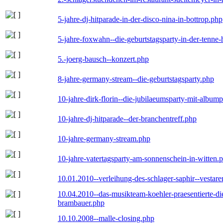
5-jahre-dj-hitparade-in-der-disco-nina-in-bottrop.php
5-jahre-foxwahn--die-geburtstagsparty-in-der-tenn
5.-joerg-bausch--konzert.php
8-jahre-germany-stream--die-geburtstagsparty.php
10-jahre-dirk-florin--die-jubilaeumsparty-mit-album
10-jahre-dj-hitparade--der-branchentreff.php
10-jahre-germany-stream.php
10-jahre-vatertagsparty-am-sonnenschein-in-witten.
10.01.2010--verleihung-des-schlager-saphir--vestar
10.04.2010--das-musikteam-koehler-praesentierte-di
brambauer.php
10.10.2008--malle-closing.php