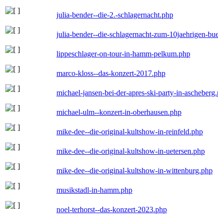
julia-bender--die-2.-schlagernacht.php
julia-bender--die-schlagernacht-zum-10jaehrigen-b
lippeschlager-on-tour-in-hamm-pelkum.php
marco-kloss--das-konzert-2017.php
michael-jansen-bei-der-apres-ski-party-in-ascheberg
michael-ulm--konzert-in-oberhausen.php
mike-dee--die-original-kultshow-in-reinfeld.php
mike-dee--die-original-kultshow-in-uetersen.php
mike-dee--die-original-kultshow-in-wittenburg.php
musikstadl-in-hamm.php
noel-terhorst--das-konzert-2023.php