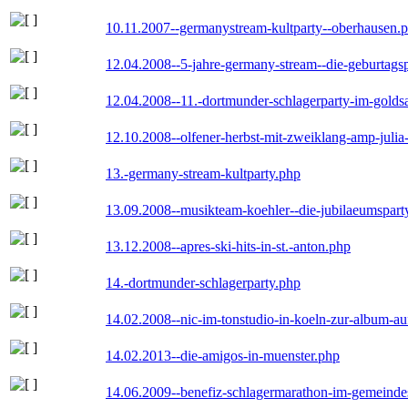
10.11.2007--germanystream-kultparty--oberhausen.
12.04.2008--5-jahre-germany-stream--die-geburtags
12.04.2008--11.-dortmunder-schlagerparty-im-goldsa
12.10.2008--olfener-herbst-mit-zweiklang-amp-julia
13.-germany-stream-kultparty.php
13.09.2008--musikteam-koehler--die-jubilaeumspart
13.12.2008--apres-ski-hits-in-st.-anton.php
14.-dortmunder-schlagerparty.php
14.02.2008--nic-im-tonstudio-in-koeln-zur-album-a
14.02.2013--die-amigos-in-muenster.php
14.06.2009--benefiz-schlagermarathon-im-gemeindes