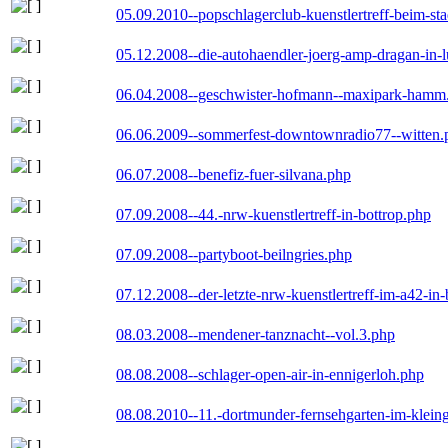
05.09.2010--popschlagerclub-kuenstlertreff-beim-sta
05.12.2008--die-autohaendler-joerg-amp-dragan-in-
06.04.2008--geschwister-hofmann--maxipark-hamm
06.06.2009--sommerfest-downtownradio77--witten.
06.07.2008--benefiz-fuer-silvana.php
07.09.2008--44.-nrw-kuenstlertreff-in-bottrop.php
07.09.2008--partyboot-beilngries.php
07.12.2008--der-letzte-nrw-kuenstlertreff-im-a42-in-
08.03.2008--mendener-tanznacht--vol.3.php
08.08.2008--schlager-open-air-in-ennigerloh.php
08.08.2010--11.-dortmunder-fernsehgarten-im-klein