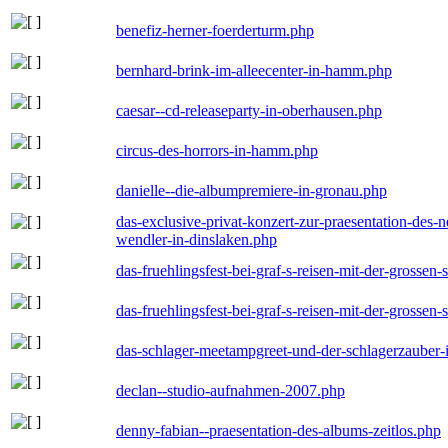
benefiz-herner-foerderturm.php
bernhard-brink-im-alleecenter-in-hamm.php
caesar--cd-releaseparty-in-oberhausen.php
circus-des-horrors-in-hamm.php
danielle--die-albumpremiere-in-gronau.php
das-exclusive-privat-konzert-zur-praesentation-des
wendler-in-dinslaken.php
das-fruehlingsfest-bei-graf-s-reisen-mit-der-grossen-
das-fruehlingsfest-bei-graf-s-reisen-mit-der-grossen-
das-schlager-meetampgreet-und-der-schlagerzauber-
declan--studio-aufnahmen-2007.php
denny-fabian--praesentation-des-albums-zeitlos.php