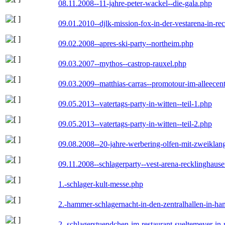
08.11.2008--11-jahre-peter-wackel--die-gala.php
09.01.2010--djlk-mission-fox-in-der-vestarena-in-re
09.02.2008--apres-ski-party--northeim.php
09.03.2007--mythos--castrop-rauxel.php
09.03.2009--matthias-carras--promotour-im-alleece
09.05.2013--vatertags-party-in-witten--teil-1.php
09.05.2013--vatertags-party-in-witten--teil-2.php
09.08.2008--20-jahre-werbering-olfen-mit-zweiklan
09.11.2008--schlagerparty--vest-arena-recklinghaus
1.-schlager-kult-messe.php
2.-hammer-schlagernacht-in-den-zentralhallen-in-h
2.-schlagerstuendchen-im-restaurant-sueltemeyer-in