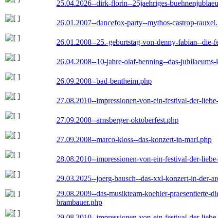
25.04.2026--dirk-florin--25jaehriges-buehnenjublaeu
26.01.2007--dancefox-party--mythos-castrop-rauxel
26.01.2008--25.-geburtstag-von-denny-fabian--die-fei
26.04.2008--10-jahre-olaf-henning--das-jubilaeums-
26.09.2008--bad-bentheim.php
27.08.2010--impressionen-von-ein-festival-der-lieb
27.09.2008--arnsberger-oktoberfest.php
27.09.2008--marco-kloss--das-konzert-in-marl.php
28.08.2010--impressionen-von-ein-festival-der-lieb
29.03.2025--joerg-bausch--das-xxl-konzert-in-der-a
29.08.2009--das-musikteam-koehler-praesentierte-di
brambauer.php
29.08.2010--impressionen-von-ein-festival-der-lieb