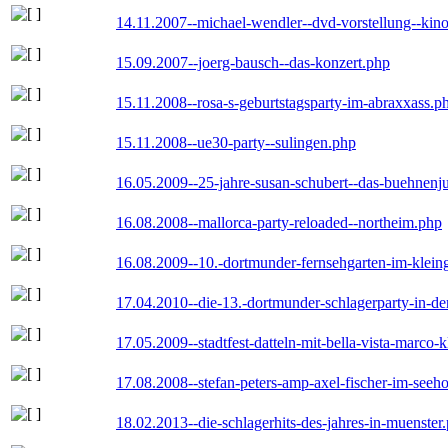
14.11.2007--michael-wendler--dvd-vorstellung--kin
15.09.2007--joerg-bausch--das-konzert.php
15.11.2008--rosa-s-geburtstagsparty-im-abraxxass.p
15.11.2008--ue30-party--sulingen.php
16.05.2009--25-jahre-susan-schubert--das-buehnenj
16.08.2008--mallorca-party-reloaded--northeim.php
16.08.2009--10.-dortmunder-fernsehgarten-im-klein
17.04.2010--die-13.-dortmunder-schlagerparty-in-der
17.05.2009--stadtfest-datteln-mit-bella-vista-marco-
17.08.2008--stefan-peters-amp-axel-fischer-im-seeho
18.02.2013--die-schlagerhits-des-jahres-in-muenster