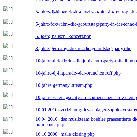
5-jahre-dj-hitparade-in-der-disco-nina-in-bottrop.php
5-jahre-foxwahn--die-geburtstagsparty-in-der-tenn
5.-joerg-bausch--konzert.php
8-jahre-germany-stream--die-geburtstagsparty.php
10-jahre-dirk-florin--die-jubilaeumsparty-mit-album
10-jahre-dj-hitparade--der-branchentreff.php
10-jahre-germany-stream.php
10-jahre-vatertagsparty-am-sonnenschein-in-witten.
10.01.2010--verleihung-des-schlager-saphir--vestar
10.04.2010--das-musikteam-koehler-praesentierte-di
brambauer.php
10.10.2008--malle-closing.php