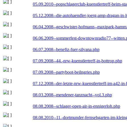
05.09.2010--popschlagerclub-kuenstlertreff-beim-sta
05.12.2008--die-autohaendler-joerg-amp-dragan-in-
06.04.2008--geschwister-hofmann--maxipark-hamm
06.06.2009--sommerfest-downtownradio77--witten.
06.07.2008--benefiz-fuer-silvana.php
07.09.2008--44.-nrw-kuenstlertreff-in-bottrop.php
07.09.2008--partyboot-beilngries.php
07.12.2008--der-letzte-nrw-kuenstlertreff-im-a42-in-
08.03.2008--mendener-tanznacht--vol.3.php
08.08.2008--schlager-open-air-in-ennigerloh.php
08.08.2010--11.-dortmunder-fernsehgarten-im-klein