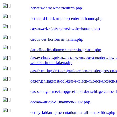
benefiz-herner-foerderturm.php
bernhard-brink-im-alleecenter-in-hamm.php
caesar--cd-releaseparty-in-oberhausen.php
circus-des-horrors-in-hamm.php
danielle--die-albumpremiere-in-gronau.php
das-exclusive-privat-konzert-zur-praesentation-des
wendler-in-dinslaken.php
das-fruehlingsfest-bei-graf-s-reisen-mit-der-grossen-
das-fruehlingsfest-bei-graf-s-reisen-mit-der-grossen-
das-schlager-meetampgreet-und-der-schlagerzauber-
declan--studio-aufnahmen-2007.php
denny-fabian--praesentation-des-albums-zeitlos.php