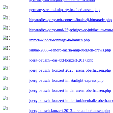
germanystream-kultparty-in-oberhausen.php
hitparadies-party-mit-contest-finale-dj-hitparade.php
hitparadies-party-und-25jaehriges-tv-jubilaeum-vo
immer-wieder-sonntags-in-kamen.php
januar-2008--sandro-marin-amp-juergen-drews.php
joerg-bausch--das-xxl-konzert-2017.php
joerg-bausch--konzert-2023--arena-oberhausen.php
joerg-bausch--konzert-im-starlight-express.php
joerg-bausch--konzert-in-der-arena-oberhausen.php
joerg-bausch--konzert-in-der-turbinenhalle-oberhau
joerg-bausch-konzert-2013--arena-oberhausen.php