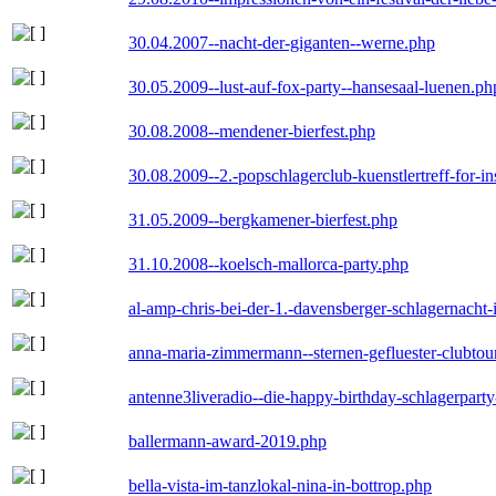
30.04.2007--nacht-der-giganten--werne.php
30.05.2009--lust-auf-fox-party--hansesaal-luenen.ph
30.08.2008--mendener-bierfest.php
30.08.2009--2.-popschlagerclub-kuenstlertreff-for-i
31.05.2009--bergkamener-bierfest.php
31.10.2008--koelsch-mallorca-party.php
al-amp-chris-bei-der-1.-davensberger-schlagernacht
anna-maria-zimmermann--sternen-gefluester-clubtou
antenne3liveradio--die-happy-birthday-schlagerpart
ballermann-award-2019.php
bella-vista-im-tanzlokal-nina-in-bottrop.php