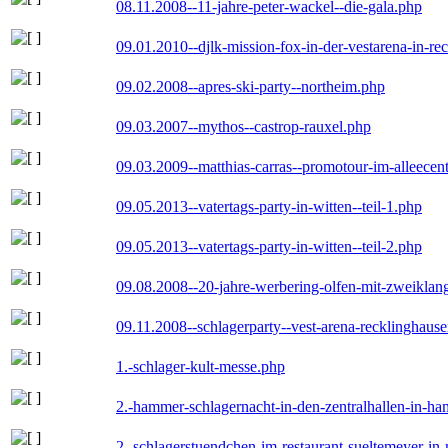
08.11.2008--11-jahre-peter-wackel--die-gala.php
09.01.2010--djlk-mission-fox-in-der-vestarena-in-re
09.02.2008--apres-ski-party--northeim.php
09.03.2007--mythos--castrop-rauxel.php
09.03.2009--matthias-carras--promotour-im-alleece
09.05.2013--vatertags-party-in-witten--teil-1.php
09.05.2013--vatertags-party-in-witten--teil-2.php
09.08.2008--20-jahre-werbering-olfen-mit-zweiklan
09.11.2008--schlagerparty--vest-arena-recklinghaus
1.-schlager-kult-messe.php
2.-hammer-schlagernacht-in-den-zentralhallen-in-h
2.-schlagerstuendchen-im-restaurant-sueltemeyer-in