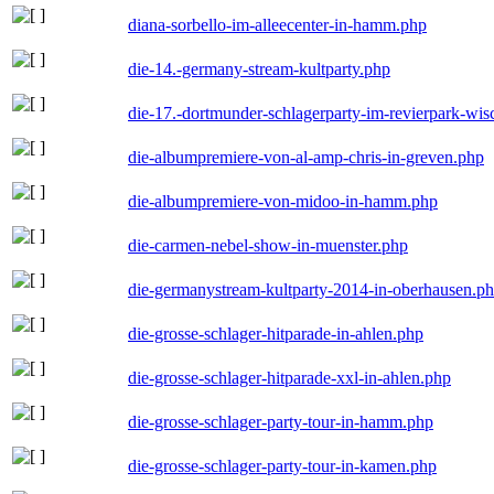
diana-sorbello-im-alleecenter-in-hamm.php
die-14.-germany-stream-kultparty.php
die-17.-dortmunder-schlagerparty-im-revierpark-wis
die-albumpremiere-von-al-amp-chris-in-greven.php
die-albumpremiere-von-midoo-in-hamm.php
die-carmen-nebel-show-in-muenster.php
die-germanystream-kultparty-2014-in-oberhausen.p
die-grosse-schlager-hitparade-in-ahlen.php
die-grosse-schlager-hitparade-xxl-in-ahlen.php
die-grosse-schlager-party-tour-in-hamm.php
die-grosse-schlager-party-tour-in-kamen.php