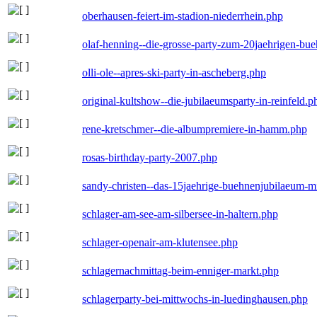
oberhausen-feiert-im-stadion-niederrhein.php
olaf-henning--die-grosse-party-zum-20jaehrigen-bu
olli-ole--apres-ski-party-in-ascheberg.php
original-kultshow--die-jubilaeumsparty-in-reinfeld.p
rene-kretschmer--die-albumpremiere-in-hamm.php
rosas-birthday-party-2007.php
sandy-christen--das-15jaehrige-buehnenjubilaeum-m
schlager-am-see-am-silbersee-in-haltern.php
schlager-openair-am-klutensee.php
schlagernachmittag-beim-enniger-markt.php
schlagerparty-bei-mittwochs-in-luedinghausen.php