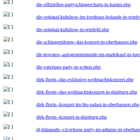
die-offiziellen-partyschlagercharts-in-hamm.php
die-original-kultshow-im-forsthaus-bolande-in-reinf
die-original-kultshow-in-reinfeld.php
die-schlagerpiloten--das-konzert-in-oberhausen.php
die-trovatos--autogrammstunde-im-marktkauf-in-lu
die-vatertags-party-in-witten.php
dirk-florin--das-exklusive-weihnachtskonzert.php
dirk-florin--das-weihnachtskonzert-in-duisburg.php
dirk-florin--konzert-im-lito-palast-in-oberhausen.php
dirk-florin--konzert-in-duisburg.php
dj-hitparade--cd-release-party-im-adiamo-in-oberha