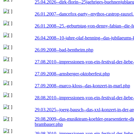
25.04.2026--dirk-florin--25jaehriges-buehnenjublaeu
26.01.2007--dancefox-party--mythos-castrop-rauxel
26.01.2008--25.-geburtstag-von-denny-fabian--die-fei
26.04.2008--10-jahre-olaf-henning--das-jubilaeums-
26.09.2008--bad-bentheim.php
27.08.2010--impressionen-von-ein-festival-der-lieb
27.09.2008--arnsberger-oktoberfest.php
27.09.2008--marco-kloss--das-konzert-in-marl.php
28.08.2010--impressionen-von-ein-festival-der-lieb
29.03.2025--joerg-bausch--das-xxl-konzert-in-der-a
29.08.2009--das-musikteam-koehler-praesentierte-di
brambauer.php
29.08.2010--impressionen-von-ein-festival-der-lieb