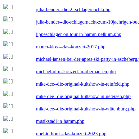
julia-bender--die-2.-schlagernacht.php
julia-bender--die-schlagernacht-zum-10jaehrigen-b
lippeschlager-on-tour-in-hamm-pelkum.php
marco-kloss--das-konzert-2017.php
michael-jansen-bei-der-apres-ski-party-in-ascheberg
michael-ulm--konzert-in-oberhausen.php
mike-dee--die-original-kultshow-in-reinfeld.php
mike-dee--die-original-kultshow-in-uetersen.php
mike-dee--die-original-kultshow-in-wittenburg.php
musikstadl-in-hamm.php
noel-terhorst--das-konzert-2023.php