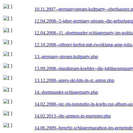
10.11.2007--germanystream-kultparty--oberhausen.
12.04.2008--5-jahre-germany-stream--die-geburtags
12.04.2008--11.-dortmunder-schlagerparty-im-goldsa
12.10.2008--olfener-herbst-mit-zweiklang-amp-julia
13.-germany-stream-kultparty.php
13.09.2008--musikteam-koehler--die-jubilaeumspart
13.12.2008--apres-ski-hits-in-st.-anton.php
14.-dortmunder-schlagerparty.php
14.02.2008--nic-im-tonstudio-in-koeln-zur-album-a
14.02.2013--die-amigos-in-muenster.php
14.06.2009--benefiz-schlagermarathon-im-gemeindes