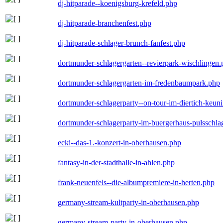
dj-hitparade--koenigsburg-krefeld.php
dj-hitparade-branchenfest.php
dj-hitparade-schlager-brunch-fanfest.php
dortmunder-schlagergarten--revierpark-wischlingen
dortmunder-schlagergarten-im-fredenbaumpark.php
dortmunder-schlagerparty--on-tour-im-diertich-keu
dortmunder-schlagerparty-im-buergerhaus-pulsschla
ecki--das-1.-konzert-in-oberhausen.php
fantasy-in-der-stadthalle-in-ahlen.php
frank-neuenfels--die-albumpremiere-in-herten.php
germany-stream-kultparty-in-oberhausen.php
germany-stream-party-in-oberhausen.php