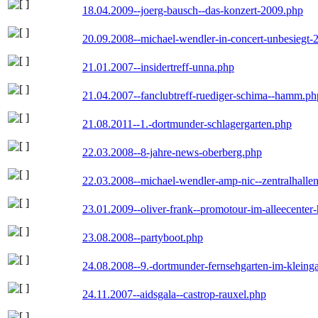
18.04.2009--joerg-bausch--das-konzert-2009.php
20.09.2008--michael-wendler-in-concert-unbesiegt-
21.01.2007--insidertreff-unna.php
21.04.2007--fanclubtreff-ruediger-schima--hamm.ph
21.08.2011--1.-dortmunder-schlagergarten.php
22.03.2008--8-jahre-news-oberberg.php
22.03.2008--michael-wendler-amp-nic--zentralhall
23.01.2009--oliver-frank--promotour-im-alleecente
23.08.2008--partyboot.php
24.08.2008--9.-dortmunder-fernsehgarten-im-kleinga
24.11.2007--aidsgala--castrop-rauxel.php