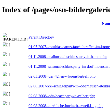
Index of /pages/osn-bildergaleri
Nam
Parent Directory
01.05.2007--matthias-carras-fanclubtreffen-im-kron
01.11.2008--mallorca-abschlussparty-in-hamm.php
01.11.2008--saisonabschlussparty-im-dorf-muenster
02.03.2008--der-42.-nrw-kuenstlertreff.php
02.06.2007-xxl-schlagerparty-iii--oberhausen-sterkr
02.08.2008--cdu-beachparty-in-velbert.php
02.08.2008--kirchliche-hochzeit--zweiklang.php