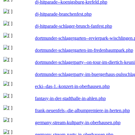
dj-hitparade--koenigsburg-krefeld.php
dj-hitparade-branchenfest.php
dj-hitparade-schlager-brunch-fanfest.php
dortmunder-schlagergarten--revierpark-wischlingen
dortmunder-schlagergarten-im-fredenbaumpark.php
dortmunder-schlagerparty--on-tour-im-diertich-keu
dortmunder-schlagerparty-im-buergerhaus-pulsschla
ecki--das-1.-konzert-in-oberhausen.php
fantasy-in-der-stadthalle-in-ahlen.php
frank-neuenfels--die-albumpremiere-in-herten.php
germany-stream-kultparty-in-oberhausen.php
germany-stream-party-in-oberhausen.php