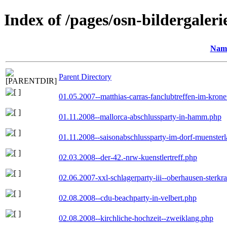
Index of /pages/osn-bildergaleri
Nam
Parent Directory
01.05.2007--matthias-carras-fanclubtreffen-im-kron
01.11.2008--mallorca-abschlussparty-in-hamm.php
01.11.2008--saisonabschlussparty-im-dorf-muenster
02.03.2008--der-42.-nrw-kuenstlertreff.php
02.06.2007-xxl-schlagerparty-iii--oberhausen-sterkr
02.08.2008--cdu-beachparty-in-velbert.php
02.08.2008--kirchliche-hochzeit--zweiklang.php