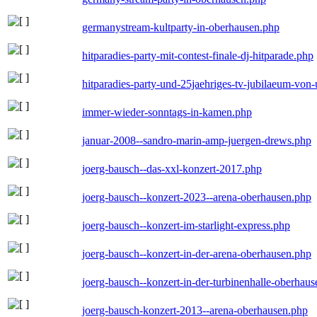
germanystream-kultparty-in-oberhausen.php
hitparadies-party-mit-contest-finale-dj-hitparade.php
hitparadies-party-und-25jaehriges-tv-jubilaeum-vo
immer-wieder-sonntags-in-kamen.php
januar-2008--sandro-marin-amp-juergen-drews.php
joerg-bausch--das-xxl-konzert-2017.php
joerg-bausch--konzert-2023--arena-oberhausen.php
joerg-bausch--konzert-im-starlight-express.php
joerg-bausch--konzert-in-der-arena-oberhausen.php
joerg-bausch--konzert-in-der-turbinenhalle-oberhau
joerg-bausch-konzert-2013--arena-oberhausen.php