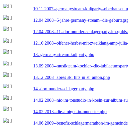
10.11.2007--germanystream-kultparty--oberhausen.
12.04.2008--5-jahre-germany-stream--die-geburtags
12.04.2008--11.-dortmunder-schlagerparty-im-goldsa
12.10.2008--olfener-herbst-mit-zweiklang-amp-julia
13.-germany-stream-kultparty.php
13.09.2008--musikteam-koehler--die-jubilaeumspart
13.12.2008--apres-ski-hits-in-st.-anton.php
14.-dortmunder-schlagerparty.php
14.02.2008--nic-im-tonstudio-in-koeln-zur-album-a
14.02.2013--die-amigos-in-muenster.php
14.06.2009--benefiz-schlagermarathon-im-gemeindes