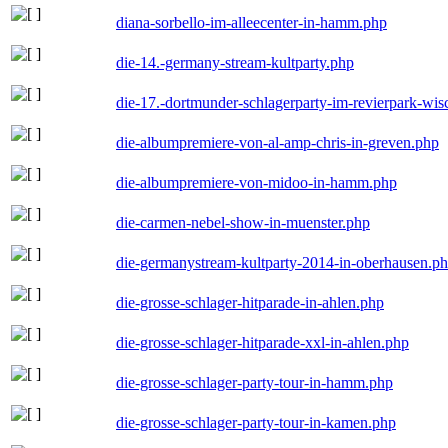
diana-sorbello-im-alleecenter-in-hamm.php
die-14.-germany-stream-kultparty.php
die-17.-dortmunder-schlagerparty-im-revierpark-wis
die-albumpremiere-von-al-amp-chris-in-greven.php
die-albumpremiere-von-midoo-in-hamm.php
die-carmen-nebel-show-in-muenster.php
die-germanystream-kultparty-2014-in-oberhausen.p
die-grosse-schlager-hitparade-in-ahlen.php
die-grosse-schlager-hitparade-xxl-in-ahlen.php
die-grosse-schlager-party-tour-in-hamm.php
die-grosse-schlager-party-tour-in-kamen.php