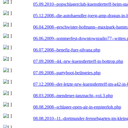
05.09.2010--popschlagerclub-kuenstlertreff-beim-sta
05.12.2008--die-autohaendler-joerg-amp-dragan-in-
06.04.2008--geschwister-hofmann--maxipark-hamm
06.06.2009--sommerfest-downtownradio77--witten.
06.07.2008--benefiz-fuer-silvana.php
07.09.2008--44.-nrw-kuenstlertreff-in-bottrop.php
07.09.2008--partyboot-beilngries.php
07.12.2008--der-letzte-nrw-kuenstlertreff-im-a42-in-
08.03.2008--mendener-tanznacht--vol.3.php
08.08.2008--schlager-open-air-in-ennigerloh.php
08.08.2010--11.-dortmunder-fernsehgarten-im-klein