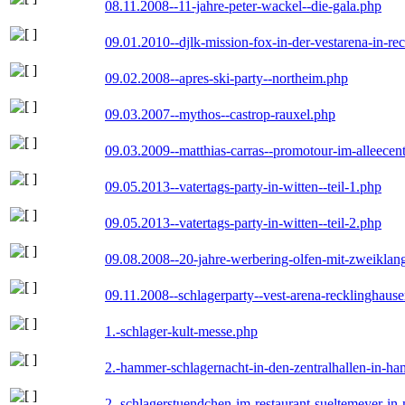
08.11.2008--11-jahre-peter-wackel--die-gala.php
09.01.2010--djlk-mission-fox-in-der-vestarena-in-re
09.02.2008--apres-ski-party--northeim.php
09.03.2007--mythos--castrop-rauxel.php
09.03.2009--matthias-carras--promotour-im-alleece
09.05.2013--vatertags-party-in-witten--teil-1.php
09.05.2013--vatertags-party-in-witten--teil-2.php
09.08.2008--20-jahre-werbering-olfen-mit-zweiklan
09.11.2008--schlagerparty--vest-arena-recklinghaus
1.-schlager-kult-messe.php
2.-hammer-schlagernacht-in-den-zentralhallen-in-h
2.-schlagerstuendchen-im-restaurant-sueltemeyer-in