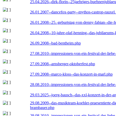
25.04.2026--dirk-florin--25jaehriges-buehnenjublaeu
26.01.2007--dancefox-party--mythos-castrop-rauxel
26.01.2008--25.-geburtstag-von-denny-fabian--die-fei
26.04.2008--10-jahre-olaf-henning--das-jubilaeums-
26.09.2008--bad-bentheim.php
27.08.2010--impressionen-von-ein-festival-der-lieb
27.09.2008--arnsberger-oktoberfest.php
27.09.2008--marco-kloss--das-konzert-in-marl.php
28.08.2010--impressionen-von-ein-festival-der-lieb
29.03.2025--joerg-bausch--das-xxl-konzert-in-der-a
29.08.2009--das-musikteam-koehler-praesentierte-di
brambauer.php
29.08.2010--impressionen-von-ein-festival-der-lieb