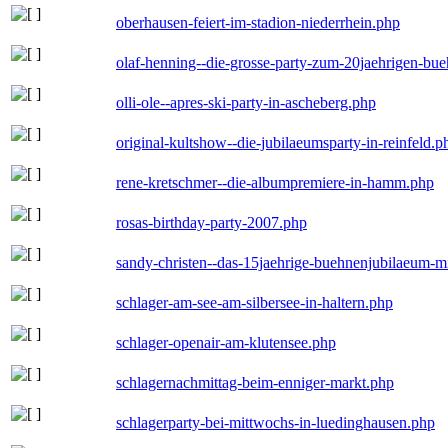
oberhausen-feiert-im-stadion-niederrhein.php
olaf-henning--die-grosse-party-zum-20jaehrigen-bu
olli-ole--apres-ski-party-in-ascheberg.php
original-kultshow--die-jubilaeumsparty-in-reinfeld.p
rene-kretschmer--die-albumpremiere-in-hamm.php
rosas-birthday-party-2007.php
sandy-christen--das-15jaehrige-buehnenjubilaeum-m
schlager-am-see-am-silbersee-in-haltern.php
schlager-openair-am-klutensee.php
schlagernachmittag-beim-enniger-markt.php
schlagerparty-bei-mittwochs-in-luedinghausen.php