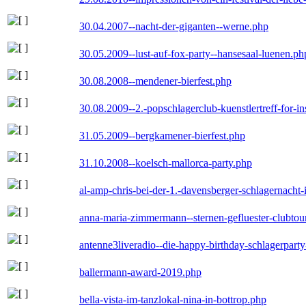
30.04.2007--nacht-der-giganten--werne.php
30.05.2009--lust-auf-fox-party--hansesaal-luenen.ph
30.08.2008--mendener-bierfest.php
30.08.2009--2.-popschlagerclub-kuenstlertreff-for-i
31.05.2009--bergkamener-bierfest.php
31.10.2008--koelsch-mallorca-party.php
al-amp-chris-bei-der-1.-davensberger-schlagernacht
anna-maria-zimmermann--sternen-gefluester-clubtou
antenne3liveradio--die-happy-birthday-schlagerpart
ballermann-award-2019.php
bella-vista-im-tanzlokal-nina-in-bottrop.php