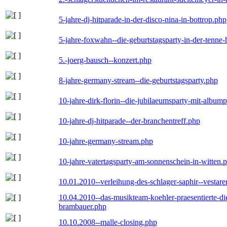
5-jahre-dj-hitparade-in-der-disco-nina-in-bottrop.php
5-jahre-foxwahn--die-geburtstagsparty-in-der-tenn
5.-joerg-bausch--konzert.php
8-jahre-germany-stream--die-geburtstagsparty.php
10-jahre-dirk-florin--die-jubilaeumsparty-mit-album
10-jahre-dj-hitparade--der-branchentreff.php
10-jahre-germany-stream.php
10-jahre-vatertagsparty-am-sonnenschein-in-witten.
10.01.2010--verleihung-des-schlager-saphir--vestar
10.04.2010--das-musikteam-koehler-praesentierte-di
brambauer.php
10.10.2008--malle-closing.php