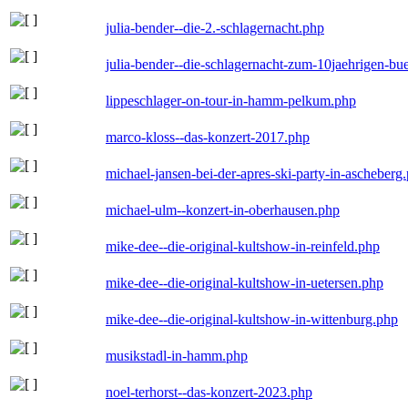
julia-bender--die-2.-schlagernacht.php
julia-bender--die-schlagernacht-zum-10jaehrigen-b
lippeschlager-on-tour-in-hamm-pelkum.php
marco-kloss--das-konzert-2017.php
michael-jansen-bei-der-apres-ski-party-in-ascheberg
michael-ulm--konzert-in-oberhausen.php
mike-dee--die-original-kultshow-in-reinfeld.php
mike-dee--die-original-kultshow-in-uetersen.php
mike-dee--die-original-kultshow-in-wittenburg.php
musikstadl-in-hamm.php
noel-terhorst--das-konzert-2023.php