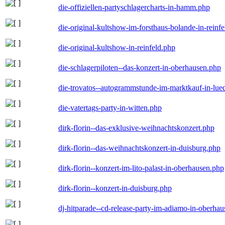
die-offiziellen-partyschlagercharts-in-hamm.php
die-original-kultshow-im-forsthaus-bolande-in-reinf
die-original-kultshow-in-reinfeld.php
die-schlagerpiloten--das-konzert-in-oberhausen.php
die-trovatos--autogrammstunde-im-marktkauf-in-lu
die-vatertags-party-in-witten.php
dirk-florin--das-exklusive-weihnachtskonzert.php
dirk-florin--das-weihnachtskonzert-in-duisburg.php
dirk-florin--konzert-im-lito-palast-in-oberhausen.php
dirk-florin--konzert-in-duisburg.php
dj-hitparade--cd-release-party-im-adiamo-in-oberha