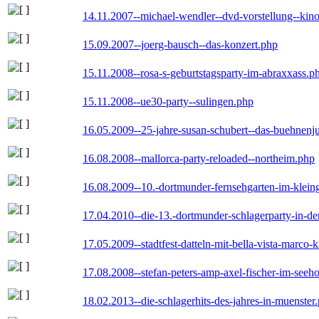
14.11.2007--michael-wendler--dvd-vorstellung--kin
15.09.2007--joerg-bausch--das-konzert.php
15.11.2008--rosa-s-geburtstagsparty-im-abraxxass.p
15.11.2008--ue30-party--sulingen.php
16.05.2009--25-jahre-susan-schubert--das-buehnenj
16.08.2008--mallorca-party-reloaded--northeim.php
16.08.2009--10.-dortmunder-fernsehgarten-im-klein
17.04.2010--die-13.-dortmunder-schlagerparty-in-der
17.05.2009--stadtfest-datteln-mit-bella-vista-marco-
17.08.2008--stefan-peters-amp-axel-fischer-im-seeho
18.02.2013--die-schlagerhits-des-jahres-in-muenster