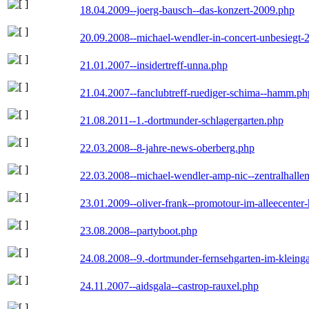
18.04.2009--joerg-bausch--das-konzert-2009.php
20.09.2008--michael-wendler-in-concert-unbesiegt-
21.01.2007--insidertreff-unna.php
21.04.2007--fanclubtreff-ruediger-schima--hamm.ph
21.08.2011--1.-dortmunder-schlagergarten.php
22.03.2008--8-jahre-news-oberberg.php
22.03.2008--michael-wendler-amp-nic--zentralhall
23.01.2009--oliver-frank--promotour-im-alleecente
23.08.2008--partyboot.php
24.08.2008--9.-dortmunder-fernsehgarten-im-kleinga
24.11.2007--aidsgala--castrop-rauxel.php