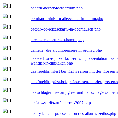
benefiz-herner-foerderturm.php
bernhard-brink-im-alleecenter-in-hamm.php
caesar--cd-releaseparty-in-oberhausen.php
circus-des-horrors-in-hamm.php
danielle--die-albumpremiere-in-gronau.php
das-exclusive-privat-konzert-zur-praesentation-des
wendler-in-dinslaken.php
das-fruehlingsfest-bei-graf-s-reisen-mit-der-grossen-
das-fruehlingsfest-bei-graf-s-reisen-mit-der-grossen-
das-schlager-meetampgreet-und-der-schlagerzauber-
declan--studio-aufnahmen-2007.php
denny-fabian--praesentation-des-albums-zeitlos.php