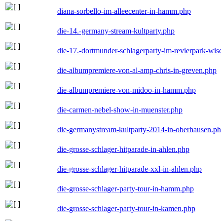
diana-sorbello-im-alleecenter-in-hamm.php
die-14.-germany-stream-kultparty.php
die-17.-dortmunder-schlagerparty-im-revierpark-wis
die-albumpremiere-von-al-amp-chris-in-greven.php
die-albumpremiere-von-midoo-in-hamm.php
die-carmen-nebel-show-in-muenster.php
die-germanystream-kultparty-2014-in-oberhausen.p
die-grosse-schlager-hitparade-in-ahlen.php
die-grosse-schlager-hitparade-xxl-in-ahlen.php
die-grosse-schlager-party-tour-in-hamm.php
die-grosse-schlager-party-tour-in-kamen.php