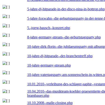
5-jahre-dj-hitparade-in-der-disco-nina-in-bottrop.php
5-jahre-foxwahn--die-geburtstagsparty-in-der-tenn
5.-joerg-bausch--konzert.php
8-jahre-germany-stream--die-geburtstagsparty.php
10-jahre-dirk-florin--die-jubilaeumsparty-mit-album
10-jahre-dj-hitparade--der-branchentreff.php
10-jahre-germany-stream.php
10-jahre-vatertagsparty-am-sonnenschein-in-witten.
10.01.2010--verleihung-des-schlager-saphir--vestar
10.04.2010--das-musikteam-koehler-praesentierte-di
brambauer.php
10.10.2008--malle-closing.php