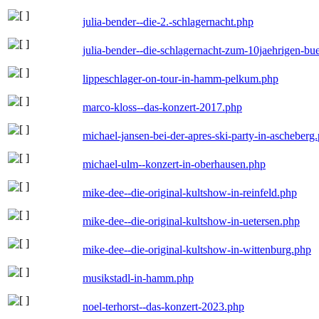
julia-bender--die-2.-schlagernacht.php
julia-bender--die-schlagernacht-zum-10jaehrigen-b
lippeschlager-on-tour-in-hamm-pelkum.php
marco-kloss--das-konzert-2017.php
michael-jansen-bei-der-apres-ski-party-in-ascheberg
michael-ulm--konzert-in-oberhausen.php
mike-dee--die-original-kultshow-in-reinfeld.php
mike-dee--die-original-kultshow-in-uetersen.php
mike-dee--die-original-kultshow-in-wittenburg.php
musikstadl-in-hamm.php
noel-terhorst--das-konzert-2023.php