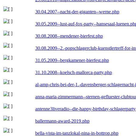
30.04.2007--nacht-der-giganten--werne.php
30.05.2009--lust-auf-fox-party--hansesaal-luenen.ph
30.08.2008--mendener-bierfest.php
30.08.2009--2.-popschlagerclub-kuenstlertreff-for-i
31.05.2009--bergkamener-bierfest.php
31.10.2008--koelsch-mallorca-party.php
al-amp-chris-bei-der-1.-davensberger-schlagernacht
anna-maria-zimmermann--sternen-gefluester-clubtou
antenne3liveradio--die-happy-birthday-schlagerpart
ballermann-award-2019.php
bella-vista-im-tanzlokal-nina-in-bottrop.php