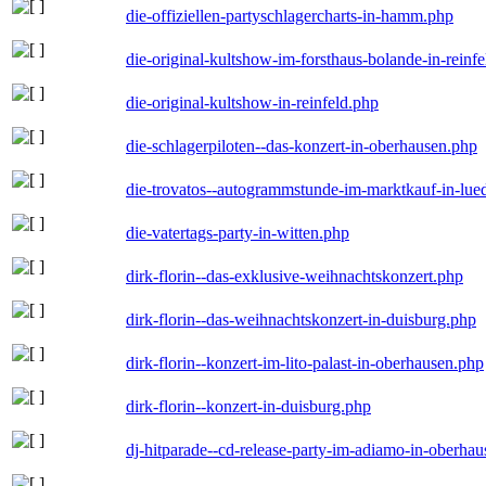
die-offiziellen-partyschlagercharts-in-hamm.php
die-original-kultshow-im-forsthaus-bolande-in-reinf
die-original-kultshow-in-reinfeld.php
die-schlagerpiloten--das-konzert-in-oberhausen.php
die-trovatos--autogrammstunde-im-marktkauf-in-lu
die-vatertags-party-in-witten.php
dirk-florin--das-exklusive-weihnachtskonzert.php
dirk-florin--das-weihnachtskonzert-in-duisburg.php
dirk-florin--konzert-im-lito-palast-in-oberhausen.php
dirk-florin--konzert-in-duisburg.php
dj-hitparade--cd-release-party-im-adiamo-in-oberha