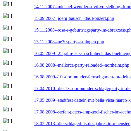
14.11.2007--michael-wendler--dvd-vorstellung--kin
15.09.2007--joerg-bausch--das-konzert.php
15.11.2008--rosa-s-geburtstagsparty-im-abraxxass.p
15.11.2008--ue30-party--sulingen.php
16.05.2009--25-jahre-susan-schubert--das-buehnenj
16.08.2008--mallorca-party-reloaded--northeim.php
16.08.2009--10.-dortmunder-fernsehgarten-im-klein
17.04.2010--die-13.-dortmunder-schlagerparty-in-der
17.05.2009--stadtfest-datteln-mit-bella-vista-marco-
17.08.2008--stefan-peters-amp-axel-fischer-im-seeho
18.02.2013--die-schlagerhits-des-jahres-in-muenster