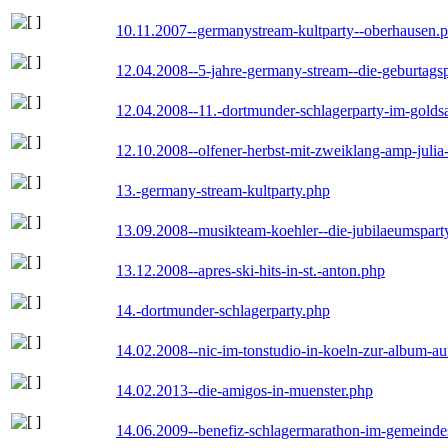
10.11.2007--germanystream-kultparty--oberhausen.
12.04.2008--5-jahre-germany-stream--die-geburtags
12.04.2008--11.-dortmunder-schlagerparty-im-goldsa
12.10.2008--olfener-herbst-mit-zweiklang-amp-julia
13.-germany-stream-kultparty.php
13.09.2008--musikteam-koehler--die-jubilaeumspart
13.12.2008--apres-ski-hits-in-st.-anton.php
14.-dortmunder-schlagerparty.php
14.02.2008--nic-im-tonstudio-in-koeln-zur-album-a
14.02.2013--die-amigos-in-muenster.php
14.06.2009--benefiz-schlagermarathon-im-gemeindes