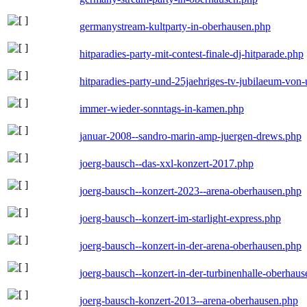
germanystream-kultparty-in-oberhausen.php
hitparadies-party-mit-contest-finale-dj-hitparade.php
hitparadies-party-und-25jaehriges-tv-jubilaeum-vo
immer-wieder-sonntags-in-kamen.php
januar-2008--sandro-marin-amp-juergen-drews.php
joerg-bausch--das-xxl-konzert-2017.php
joerg-bausch--konzert-2023--arena-oberhausen.php
joerg-bausch--konzert-im-starlight-express.php
joerg-bausch--konzert-in-der-arena-oberhausen.php
joerg-bausch--konzert-in-der-turbinenhalle-oberhau
joerg-bausch-konzert-2013--arena-oberhausen.php