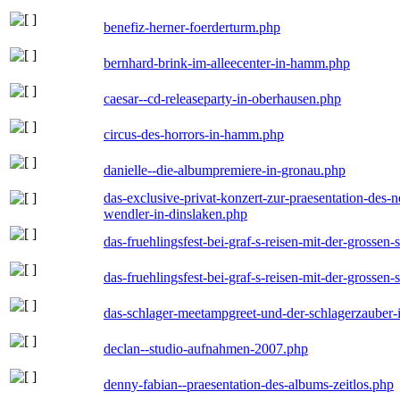
benefiz-herner-foerderturm.php
bernhard-brink-im-alleecenter-in-hamm.php
caesar--cd-releaseparty-in-oberhausen.php
circus-des-horrors-in-hamm.php
danielle--die-albumpremiere-in-gronau.php
das-exclusive-privat-konzert-zur-praesentation-des
wendler-in-dinslaken.php
das-fruehlingsfest-bei-graf-s-reisen-mit-der-grossen-
das-fruehlingsfest-bei-graf-s-reisen-mit-der-grossen-
das-schlager-meetampgreet-und-der-schlagerzauber-
declan--studio-aufnahmen-2007.php
denny-fabian--praesentation-des-albums-zeitlos.php