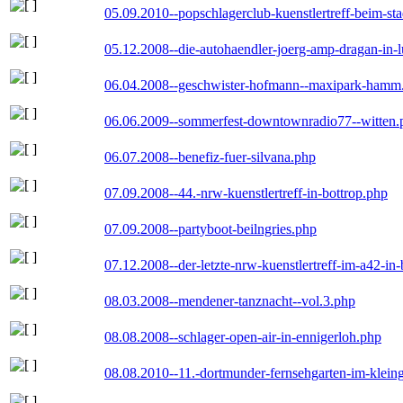
05.09.2010--popschlagerclub-kuenstlertreff-beim-sta
05.12.2008--die-autohaendler-joerg-amp-dragan-in-
06.04.2008--geschwister-hofmann--maxipark-hamm
06.06.2009--sommerfest-downtownradio77--witten.
06.07.2008--benefiz-fuer-silvana.php
07.09.2008--44.-nrw-kuenstlertreff-in-bottrop.php
07.09.2008--partyboot-beilngries.php
07.12.2008--der-letzte-nrw-kuenstlertreff-im-a42-in-
08.03.2008--mendener-tanznacht--vol.3.php
08.08.2008--schlager-open-air-in-ennigerloh.php
08.08.2010--11.-dortmunder-fernsehgarten-im-klein