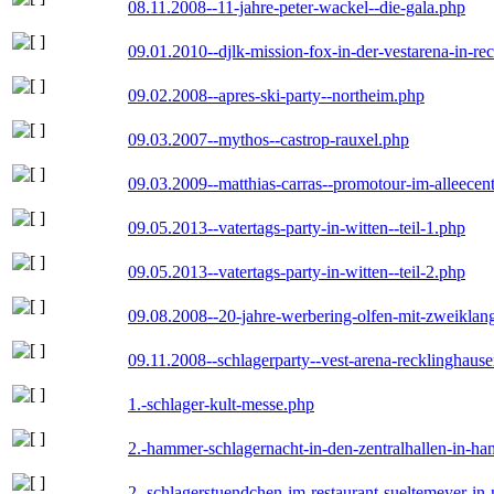
08.11.2008--11-jahre-peter-wackel--die-gala.php
09.01.2010--djlk-mission-fox-in-der-vestarena-in-re
09.02.2008--apres-ski-party--northeim.php
09.03.2007--mythos--castrop-rauxel.php
09.03.2009--matthias-carras--promotour-im-alleece
09.05.2013--vatertags-party-in-witten--teil-1.php
09.05.2013--vatertags-party-in-witten--teil-2.php
09.08.2008--20-jahre-werbering-olfen-mit-zweiklan
09.11.2008--schlagerparty--vest-arena-recklinghaus
1.-schlager-kult-messe.php
2.-hammer-schlagernacht-in-den-zentralhallen-in-h
2.-schlagerstuendchen-im-restaurant-sueltemeyer-in