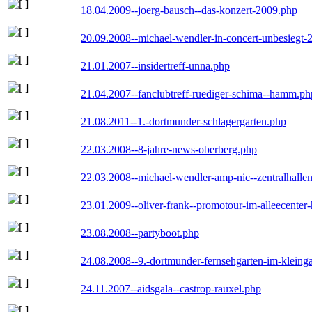
18.04.2009--joerg-bausch--das-konzert-2009.php
20.09.2008--michael-wendler-in-concert-unbesiegt-
21.01.2007--insidertreff-unna.php
21.04.2007--fanclubtreff-ruediger-schima--hamm.ph
21.08.2011--1.-dortmunder-schlagergarten.php
22.03.2008--8-jahre-news-oberberg.php
22.03.2008--michael-wendler-amp-nic--zentralhall
23.01.2009--oliver-frank--promotour-im-alleecente
23.08.2008--partyboot.php
24.08.2008--9.-dortmunder-fernsehgarten-im-kleinga
24.11.2007--aidsgala--castrop-rauxel.php