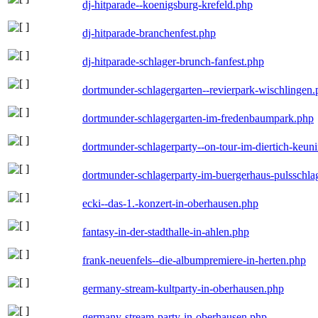
dj-hitparade--koenigsburg-krefeld.php
dj-hitparade-branchenfest.php
dj-hitparade-schlager-brunch-fanfest.php
dortmunder-schlagergarten--revierpark-wischlingen
dortmunder-schlagergarten-im-fredenbaumpark.php
dortmunder-schlagerparty--on-tour-im-diertich-keu
dortmunder-schlagerparty-im-buergerhaus-pulsschla
ecki--das-1.-konzert-in-oberhausen.php
fantasy-in-der-stadthalle-in-ahlen.php
frank-neuenfels--die-albumpremiere-in-herten.php
germany-stream-kultparty-in-oberhausen.php
germany-stream-party-in-oberhausen.php