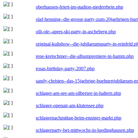
oberhausen-feiert-im-stadion-niederrhein.php
olaf-henning--die-grosse-party-zum-20jaehrigen-bu
olli-ole--apres-ski-party-in-ascheberg.php
original-kultshow--die-jubilaeumsparty-in-reinfeld.p
rene-kretschmer--die-albumpremiere-in-hamm.php
rosas-birthday-party-2007.php
sandy-christen--das-15jaehrige-buehnenjubilaeum-m
schlager-am-see-am-silbersee-in-haltern.php
schlager-openair-am-klutensee.php
schlagernachmittag-beim-enniger-markt.php
schlagerparty-bei-mittwochs-in-luedinghausen.php