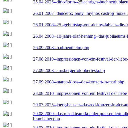
25.04.2026--dirk-florin--25jaehriges-buehnenjublaeu
26.01.2007--dancefox-party--mythos-castrop-rauxel
26.01.2008--25.-geburtstag-von-denny-fabian--die-fei
26.04.2008--10-jahre-olaf-henning--das-jubilaeums-
26.09.2008--bad-bentheim.php
27.08.2010--impressionen-von-ein-festival-der-lieb
27.09.2008--arnsberger-oktoberfest.php
27.09.2008--marco-kloss--das-konzert-in-marl.php
28.08.2010--impressionen-von-ein-festival-der-lieb
29.03.2025--joerg-bausch--das-xxl-konzert-in-der-a
29.08.2009--das-musikteam-koehler-praesentierte-di
brambauer.php
29.08.2010--impressionen-von-ein-festival-der-lieb