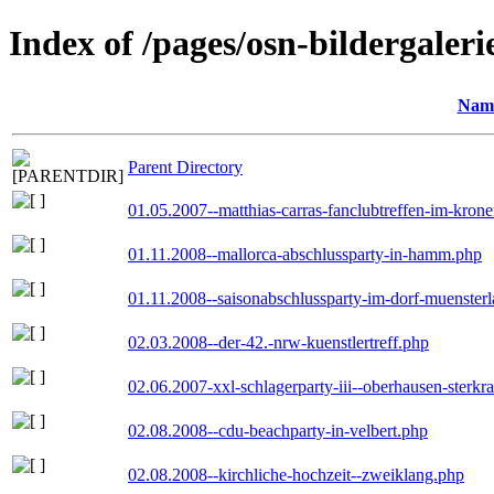
Index of /pages/osn-bildergaleri
Nam
Parent Directory
01.05.2007--matthias-carras-fanclubtreffen-im-kron
01.11.2008--mallorca-abschlussparty-in-hamm.php
01.11.2008--saisonabschlussparty-im-dorf-muenster
02.03.2008--der-42.-nrw-kuenstlertreff.php
02.06.2007-xxl-schlagerparty-iii--oberhausen-sterkr
02.08.2008--cdu-beachparty-in-velbert.php
02.08.2008--kirchliche-hochzeit--zweiklang.php