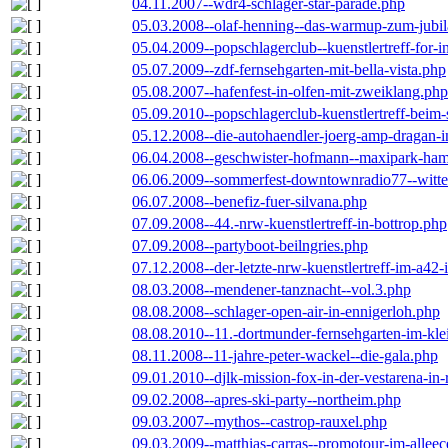
04.11.2007--wdr4-schlager-star-parade.php
05.03.2008--olaf-henning--das-warmup-zum-jubi
05.04.2009--popschlagerclub--kuenstlertreff-for-i
05.07.2009--zdf-fernsehgarten-mit-bella-vista.php
05.08.2007--hafenfest-in-olfen-mit-zweiklang.php
05.09.2010--popschlagerclub-kuenstlertreff-beim-
05.12.2008--die-autohaendler-joerg-amp-dragan-
06.04.2008--geschwister-hofmann--maxipark-ha
06.06.2009--sommerfest-downtownradio77--witt
06.07.2008--benefiz-fuer-silvana.php
07.09.2008--44.-nrw-kuenstlertreff-in-bottrop.php
07.09.2008--partyboot-beilngries.php
07.12.2008--der-letzte-nrw-kuenstlertreff-im-a42-
08.03.2008--mendener-tanznacht--vol.3.php
08.08.2008--schlager-open-air-in-ennigerloh.php
08.08.2010--11.-dortmunder-fernsehgarten-im-kle
08.11.2008--11-jahre-peter-wackel--die-gala.php
09.01.2010--djlk-mission-fox-in-der-vestarena-in
09.02.2008--apres-ski-party--northeim.php
09.03.2007--mythos--castrop-rauxel.php
09.03.2009--matthias-carras--promotour-im-alle