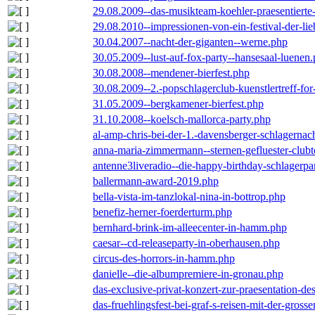
29.08.2009--das-musikteam-koehler-praesentierte
29.08.2010--impressionen-von-ein-festival-der-li
30.04.2007--nacht-der-giganten--werne.php
30.05.2009--lust-auf-fox-party--hansesaal-luenen
30.08.2008--mendener-bierfest.php
30.08.2009--2.-popschlagerclub-kuenstlertreff-fo
31.05.2009--bergkamener-bierfest.php
31.10.2008--koelsch-mallorca-party.php
al-amp-chris-bei-der-1.-davensberger-schlagerna
anna-maria-zimmermann--sternen-gefluester-clubt
antenne3liveradio--die-happy-birthday-schlagerpa
ballermann-award-2019.php
bella-vista-im-tanzlokal-nina-in-bottrop.php
benefiz-herner-foerderturm.php
bernhard-brink-im-alleecenter-in-hamm.php
caesar--cd-releaseparty-in-oberhausen.php
circus-des-horrors-in-hamm.php
danielle--die-albumpremiere-in-gronau.php
das-exclusive-privat-konzert-zur-praesentation-
das-fruehlingsfest-bei-graf-s-reisen-mit-der-grosse