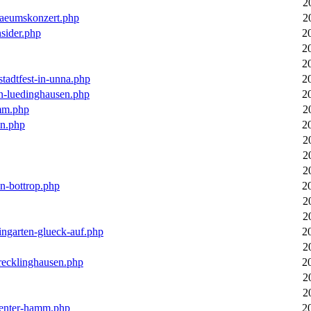
2
laeumskonzert.php
2
nsider.php
2
2
2
stadtfest-in-unna.php
2
in-luedinghausen.php
2
mm.php
2
en.php
2
2
2
2
in-bottrop.php
2
2
2
ingarten-glueck-auf.php
2
2
-recklinghausen.php
2
2
2
ecenter-hamm.php
2