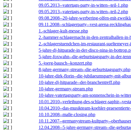
09.05.2013--vatertags-party-in-witten--teil-1.php
09.05.2013--vatertags-party-in-witten--teil-2.php
09.08.2008--20-jahre-werbering-olfen-mit-zweikl
09.11.2008--schlagerparty--vest-arena-recklingha
1.-schlager-kult-messe.php
2.-hammer-schlagernacht-in-den-zentralhallen-i
2.-schlagerstuendchen-im-restaurant-sueltemeyer-
5-jahre-dj-hitparade-in-der-disco-nina-in-bottrop.
5-jahre-foxwahn--die-geburtstagsparty-in-der-te
5.-joerg-bausch--konzert.php
8-jahre-germany-stream--die-geburtstagsparty.php
10-jahre-dirk-florin--die-jubilaeumsparty-mit-al
10-jahre-dj-hitparade--der-branchentreff.php
10-jahre-germany-stream.php
10-jahre-vatertagsparty-am-sonnenschein-in-witte
10.01.2010--verleihung-des-schlager-saphir--vest
10.04.2010--das-musikteam-koehler-praesentierte
10.10.2008--malle-closing.php
10.11.2007--germanystream-kultparty--oberhause
12.04.2008--5-jahre-germany-stream--die-geburta