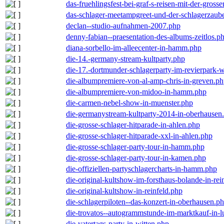
das-fruehlingsfest-bei-graf-s-reisen-mit-der-grosse
das-schlager-meetampgreet-und-der-schlagerzaub
declan--studio-aufnahmen-2007.php
denny-fabian--praesentation-des-albums-zeitlos.p
diana-sorbello-im-alleecenter-in-hamm.php
die-14.-germany-stream-kultparty.php
die-17.-dortmunder-schlagerparty-im-revierpark-
die-albumpremiere-von-al-amp-chris-in-greven.p
die-albumpremiere-von-midoo-in-hamm.php
die-carmen-nebel-show-in-muenster.php
die-germanystream-kultparty-2014-in-oberhausen
die-grosse-schlager-hitparade-in-ahlen.php
die-grosse-schlager-hitparade-xxl-in-ahlen.php
die-grosse-schlager-party-tour-in-hamm.php
die-grosse-schlager-party-tour-in-kamen.php
die-offiziellen-partyschlagercharts-in-hamm.php
die-original-kultshow-im-forsthaus-bolande-in-rei
die-original-kultshow-in-reinfeld.php
die-schlagerpiloten--das-konzert-in-oberhausen.p
die-trovatos--autogrammstunde-im-marktkauf-in-
die-vatertags-party-in-witten.php