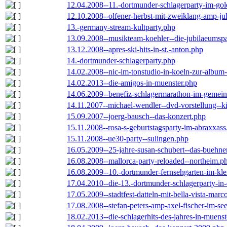
12.04.2008--11.-dortmunder-schlagerparty-im-gol
12.10.2008--olfener-herbst-mit-zweiklang-amp-jul
13.-germany-stream-kultparty.php
13.09.2008--musikteam-koehler--die-jubilaeumsp
13.12.2008--apres-ski-hits-in-st.-anton.php
14.-dortmunder-schlagerparty.php
14.02.2008--nic-im-tonstudio-in-koeln-zur-albu
14.02.2013--die-amigos-in-muenster.php
14.06.2009--benefiz-schlagermarathon-im-gemein
14.11.2007--michael-wendler--dvd-vorstellung--k
15.09.2007--joerg-bausch--das-konzert.php
15.11.2008--rosa-s-geburtstagsparty-im-abraxxass
15.11.2008--ue30-party--sulingen.php
16.05.2009--25-jahre-susan-schubert--das-buehn
16.08.2008--mallorca-party-reloaded--northeim.p
16.08.2009--10.-dortmunder-fernsehgarten-im-kle
17.04.2010--die-13.-dortmunder-schlagerparty-in-
17.05.2009--stadtfest-datteln-mit-bella-vista-marc
17.08.2008--stefan-peters-amp-axel-fischer-im-se
18.02.2013--die-schlagerhits-des-jahres-in-muenst