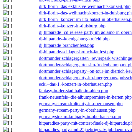
dirk-florin--das-exklusive-weihnachtskonzert.php
dirk-florin--das-weihnachtskonzert-in-duisburg.p
dirk-florin--konzert-im-lito-palast-in-oberhausen.
dirk-florin--konzert-in-duisburg.php
dj-hitparade--cd-release-party-im-adiamo-in-ober
dj-hitparade--koenigsburg-krefeld.php
dj-hitparade-branchenfest.php
dj-hitparade-schlager-brunch-fanfest.php
dortmunder-schlagergarten--revierpark-wischling
dortmunder-schlagergarten-im-fredenbaumpark.p
dortmunder-schlagerparty--on-tour-im-diertich-k
dortmunder-schlagerparty-im-buergerhaus-pulssc
ecki--das-1.-konzert-in-oberhausen.php
fantasy-in-der-stadthalle-in-ahlen.php
frank-neuenfels--die-albumpremiere-in-herten.php
germany-stream-kultparty-in-oberhausen.php
germany-stream-party-in-oberhausen.php
germanystream-kultparty-in-oberhausen.php
hitparadies-party-mit-contest-finale-dj-hitparade.p
hitparadies-party-und-25jaehriges-tv-jubilaeum