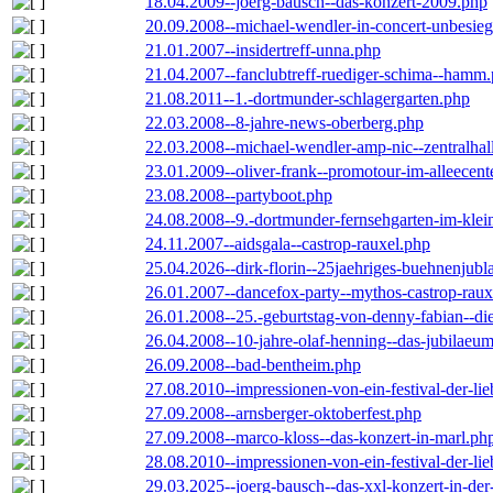
18.04.2009--joerg-bausch--das-konzert-2009.php
20.09.2008--michael-wendler-in-concert-unbesie
21.01.2007--insidertreff-unna.php
21.04.2007--fanclubtreff-ruediger-schima--hamm
21.08.2011--1.-dortmunder-schlagergarten.php
22.03.2008--8-jahre-news-oberberg.php
22.03.2008--michael-wendler-amp-nic--zentralha
23.01.2009--oliver-frank--promotour-im-alleece
23.08.2008--partyboot.php
24.08.2008--9.-dortmunder-fernsehgarten-im-klei
24.11.2007--aidsgala--castrop-rauxel.php
25.04.2026--dirk-florin--25jaehriges-buehnenjubl
26.01.2007--dancefox-party--mythos-castrop-raux
26.01.2008--25.-geburtstag-von-denny-fabian--die-
26.04.2008--10-jahre-olaf-henning--das-jubilaeu
26.09.2008--bad-bentheim.php
27.08.2010--impressionen-von-ein-festival-der-li
27.09.2008--arnsberger-oktoberfest.php
27.09.2008--marco-kloss--das-konzert-in-marl.ph
28.08.2010--impressionen-von-ein-festival-der-li
29.03.2025--joerg-bausch--das-xxl-konzert-in-de