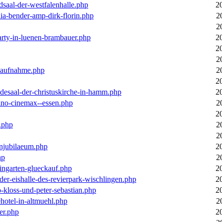
dsaal-der-westfalenhalle.php
2
ia-bender-amp-dirk-florin.php
2
2
arty-in-luenen-brambauer.php
2
2
2
m-aufnahme.php
2
2
desaal-der-christuskirche-in-hamm.php
2
ino-cinemax--essen.php
2
2
.php
2
2
enjubilaeum.php
2
hp
2
ingarten-glueckauf.php
2
der-eishalle-des-revierpark-wischlingen.php
2
o-kloss-und-peter-sebastian.php
2
ehotel-in-altmuehl.php
2
er.php
2