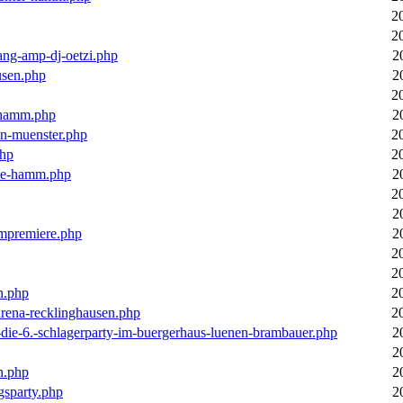
2
2
ang-amp-dj-oetzi.php
2
usen.php
2
2
n-hamm.php
2
in-muenster.php
2
php
2
nne-hamm.php
2
2
2
bumpremiere.php
2
2
2
n.php
2
arena-recklinghausen.php
2
-die-6.-schlagerparty-im-buergerhaus-luenen-brambauer.php
2
2
n.php
2
gsparty.php
2