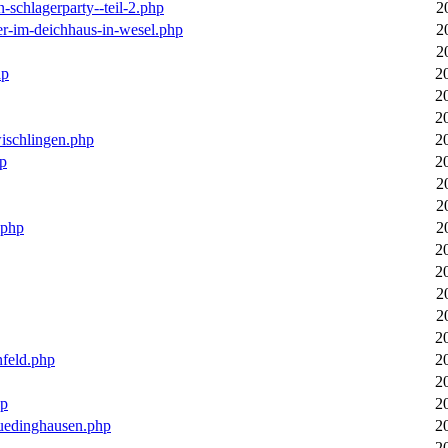
n-schlagerparty--teil-2.php
2
er-im-deichhaus-in-wesel.php
2
2
hp
2
2
2
wischlingen.php
2
hp
2
2
2
.php
2
2
2
2
2
2
nfeld.php
2
2
hp
2
luedinghausen.php
2
2