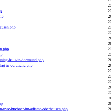
2
hp
2
php
2
2
hausen.php
2
2
2
2
en.php
2
hp
2
euning-haus-in-dortmund.php
2
hlag-in-dortmund.php
2
2
2
2
2
2
2
hp
2
-von-uwe-huebner-im-adiamo-oberhausen.php
2