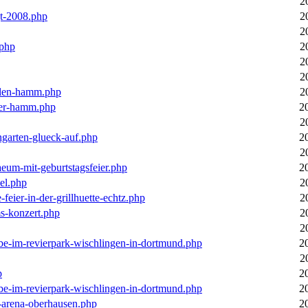
2
gt-2008.php
2
2
.php
2
2
2
llen-hamm.php
2
nter-hamm.php
2
2
ngarten-glueck-auf.php
2
2
aeum-mit-geburtstagsfeier.php
2
el.php
2
feier-in-der-grillhuette-echtz.php
2
ms-konzert.php
2
2
ebe-im-revierpark-wischlingen-in-dortmund.php
2
2
p
2
ebe-im-revierpark-wischlingen-in-dortmund.php
2
r-arena-oberhausen.php
2