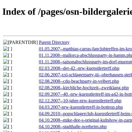
Index of /pages/osn-bildergaleri
Parent Directory
01.05.2007--matthias-carras-fanclubtreffen-im-k
01.11.2008--mallorca-abschlussparty-in-hamm.ph
01.11.2008--saisonabschlussparty-im-dorf-muenst
02.03.2008--der-42.-nrw-kuenstlertreff.php
02.06.2007-xxl-schlagerparty-iii--oberhausen-ste
02.08.2008--cdu-beachparty-in-velbert.php
02.08.2008--kirchliche-hochzeit--zweiklang.php
02.09.2007--40.-nrw-kuenstlertreff-im-a42-in-bot
02.12.2007--10-jahre-nrw-kuenstlertreff.php
04.03.2007-nrw-kuenstlertreff-in-bottrop.php
04.09.2010--popschlagerclub-kuenstlertreff-beim-
04.10.2008--mike-dee-s-original-kultshow-in-zar
04.10.2008--stadthalle-northeim.php