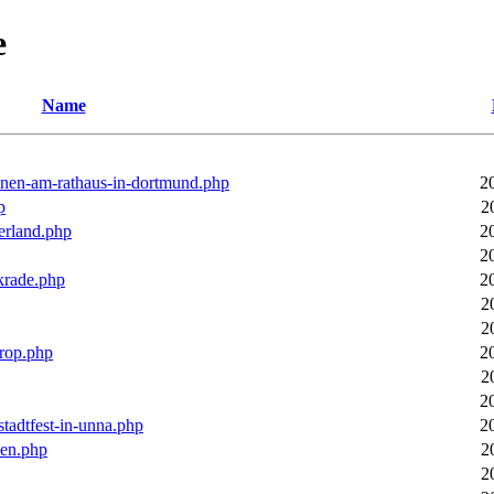
e
Name
ronen-am-rathaus-in-dortmund.php
2
p
2
erland.php
2
2
rkrade.php
2
2
2
trop.php
2
2
2
stadtfest-in-unna.php
2
pen.php
2
2