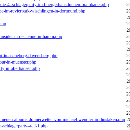
-die-4.-schlagerparty-im-buergerhaus-luenen-brambauer.php
2
ebe-im-revierpark-wischlingen-in-dortmund.php
2
2
.php
2
2
r-insider-in-der-tenne-in-hamm.php
2
2
2
cht-in-ascheberg-davensberg.php
2
our-in-muenster.php
2
rty-in-oberhausen.php
2
2
2
2
2
2
2
2
des-neuen-albums-donnerwetter-von-michael-wendler-in-dinslaken.php
2
n-schlagerparty--teil-1.php
2