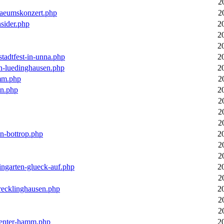
2
laeumskonzert.php
2
nsider.php
2
2
2
stadtfest-in-unna.php
2
in-luedinghausen.php
2
mm.php
2
en.php
2
2
2
2
in-bottrop.php
2
2
2
ingarten-glueck-auf.php
2
2
-recklinghausen.php
2
2
2
ecenter-hamm.php
2