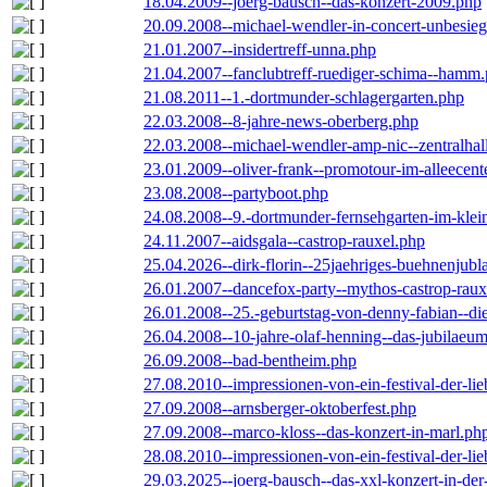
18.04.2009--joerg-bausch--das-konzert-2009.php
20.09.2008--michael-wendler-in-concert-unbesie
21.01.2007--insidertreff-unna.php
21.04.2007--fanclubtreff-ruediger-schima--hamm
21.08.2011--1.-dortmunder-schlagergarten.php
22.03.2008--8-jahre-news-oberberg.php
22.03.2008--michael-wendler-amp-nic--zentralha
23.01.2009--oliver-frank--promotour-im-alleece
23.08.2008--partyboot.php
24.08.2008--9.-dortmunder-fernsehgarten-im-klei
24.11.2007--aidsgala--castrop-rauxel.php
25.04.2026--dirk-florin--25jaehriges-buehnenjubl
26.01.2007--dancefox-party--mythos-castrop-raux
26.01.2008--25.-geburtstag-von-denny-fabian--die-
26.04.2008--10-jahre-olaf-henning--das-jubilaeu
26.09.2008--bad-bentheim.php
27.08.2010--impressionen-von-ein-festival-der-li
27.09.2008--arnsberger-oktoberfest.php
27.09.2008--marco-kloss--das-konzert-in-marl.ph
28.08.2010--impressionen-von-ein-festival-der-li
29.03.2025--joerg-bausch--das-xxl-konzert-in-de