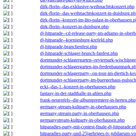
dirk-florin--das-exklusive-weihnachtskonzert.php
dirk-florin--das-weihnachtskonzert-in-duisburg.p
dirk-florin--konzert-im-lito-palast-in-oberhausen.
dirk-florin--konzert-in-duisburg.php
dj-hitparade--cd-release-party-im-adiamo-in-ober
dj-hitparade--koenigsburg-krefeld.php
dj-hitparade-branchenfest.php
dj-hitparade-schlager-brunch-fanfest.php
dortmunder-schlagergarten--revierpark-wischling
dortmunder-schlagergarten-im-fredenbaumpark.p
dortmunder-schlagerparty--on-tour-im-diertich-k
dortmunder-schlagerparty-im-buergerhaus-pulssc
ecki--das-1.-konzert-in-oberhausen.php
fantasy-in-der-stadthalle-in-ahlen.php
frank-neuenfels--die-albumpremiere-in-herten.php
germany-stream-kultparty-in-oberhausen.php
germany-stream-party-in-oberhausen.php
germanystream-kultparty-in-oberhausen.php
hitparadies-party-mit-contest-finale-dj-hitparade.p
hitparadies-party-und-25jaehriges-tv-jubilaeum