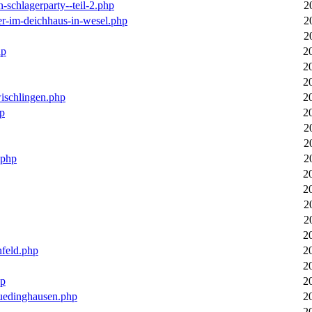
n-schlagerparty--teil-2.php
2
er-im-deichhaus-in-wesel.php
2
2
hp
2
2
2
wischlingen.php
2
hp
2
2
2
.php
2
2
2
2
2
2
nfeld.php
2
2
hp
2
luedinghausen.php
2
2