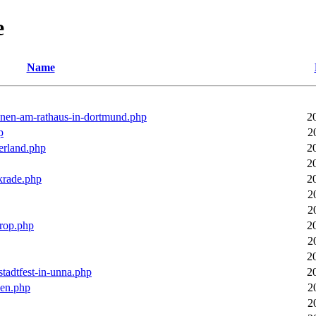
e
Name
ronen-am-rathaus-in-dortmund.php
2
p
2
erland.php
2
2
rkrade.php
2
2
2
trop.php
2
2
2
stadtfest-in-unna.php
2
pen.php
2
2