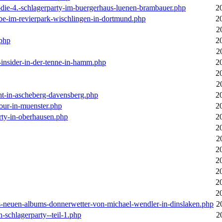
-die-4.-schlagerparty-im-buergerhaus-luenen-brambauer.php
2
ebe-im-revierpark-wischlingen-in-dortmund.php
2
2
.php
2
2
r-insider-in-der-tenne-in-hamm.php
2
2
2
cht-in-ascheberg-davensberg.php
2
our-in-muenster.php
2
rty-in-oberhausen.php
2
2
2
2
2
2
2
2
des-neuen-albums-donnerwetter-von-michael-wendler-in-dinslaken.php
2
n-schlagerparty--teil-1.php
2