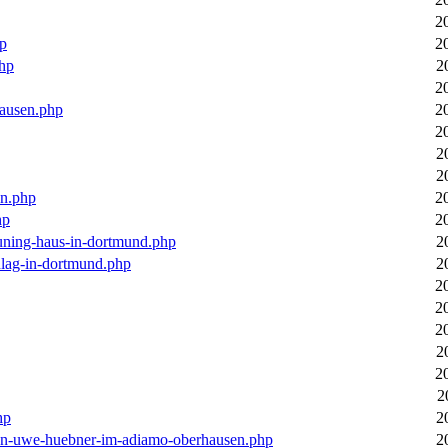
2
hp
2
php
2
2
hausen.php
2
2
2
2
en.php
2
hp
2
euning-haus-in-dortmund.php
2
hlag-in-dortmund.php
2
2
2
2
2
2
2
hp
2
-von-uwe-huebner-im-adiamo-oberhausen.php
2