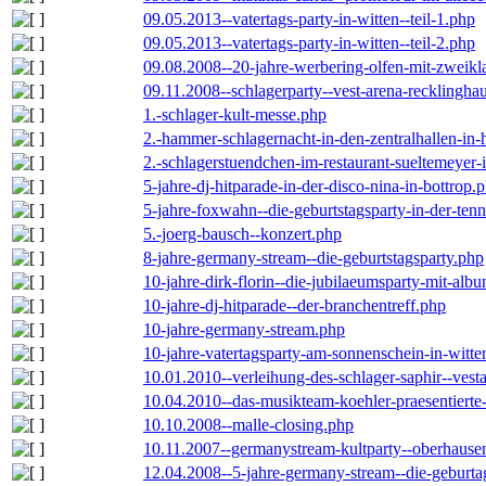
09.05.2013--vatertags-party-in-witten--teil-1.php
09.05.2013--vatertags-party-in-witten--teil-2.php
09.08.2008--20-jahre-werbering-olfen-mit-zweikl
09.11.2008--schlagerparty--vest-arena-recklingha
1.-schlager-kult-messe.php
2.-hammer-schlagernacht-in-den-zentralhallen-i
2.-schlagerstuendchen-im-restaurant-sueltemeyer-
5-jahre-dj-hitparade-in-der-disco-nina-in-bottrop.
5-jahre-foxwahn--die-geburtstagsparty-in-der-te
5.-joerg-bausch--konzert.php
8-jahre-germany-stream--die-geburtstagsparty.php
10-jahre-dirk-florin--die-jubilaeumsparty-mit-al
10-jahre-dj-hitparade--der-branchentreff.php
10-jahre-germany-stream.php
10-jahre-vatertagsparty-am-sonnenschein-in-witte
10.01.2010--verleihung-des-schlager-saphir--vest
10.04.2010--das-musikteam-koehler-praesentierte
10.10.2008--malle-closing.php
10.11.2007--germanystream-kultparty--oberhause
12.04.2008--5-jahre-germany-stream--die-geburta