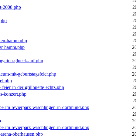
2
gt-2008.php
2
2
.php
2
2
2
llen-hamm.php
2
nter-hamm.php
2
2
ngarten-glueck-auf.php
2
2
aeum-mit-geburtstagsfeier.php
2
el.php
2
feier-in-der-grillhuette-echtz.php
2
ms-konzert.php
2
2
ebe-im-revierpark-wischlingen-in-dortmund.php
2
2
p
2
ebe-im-revierpark-wischlingen-in-dortmund.php
2
r-arena-oberhausen.php
2