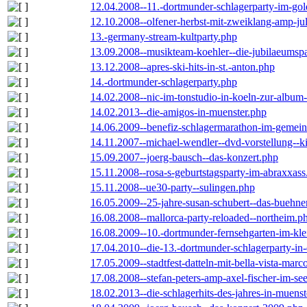
12.04.2008--11.-dortmunder-schlagerparty-im-gol
12.10.2008--olfener-herbst-mit-zweiklang-amp-jul
13.-germany-stream-kultparty.php
13.09.2008--musikteam-koehler--die-jubilaeumsp
13.12.2008--apres-ski-hits-in-st.-anton.php
14.-dortmunder-schlagerparty.php
14.02.2008--nic-im-tonstudio-in-koeln-zur-albu
14.02.2013--die-amigos-in-muenster.php
14.06.2009--benefiz-schlagermarathon-im-gemein
14.11.2007--michael-wendler--dvd-vorstellung--k
15.09.2007--joerg-bausch--das-konzert.php
15.11.2008--rosa-s-geburtstagsparty-im-abraxxass
15.11.2008--ue30-party--sulingen.php
16.05.2009--25-jahre-susan-schubert--das-buehn
16.08.2008--mallorca-party-reloaded--northeim.p
16.08.2009--10.-dortmunder-fernsehgarten-im-kle
17.04.2010--die-13.-dortmunder-schlagerparty-in-
17.05.2009--stadtfest-datteln-mit-bella-vista-marc
17.08.2008--stefan-peters-amp-axel-fischer-im-se
18.02.2013--die-schlagerhits-des-jahres-in-muenst