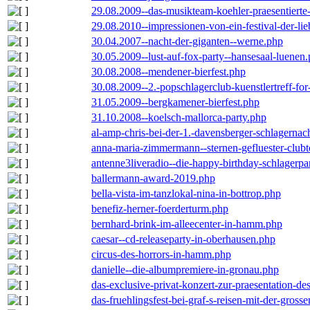
29.08.2009--das-musikteam-koehler-praesentierte
29.08.2010--impressionen-von-ein-festival-der-li
30.04.2007--nacht-der-giganten--werne.php
30.05.2009--lust-auf-fox-party--hansesaal-luenen
30.08.2008--mendener-bierfest.php
30.08.2009--2.-popschlagerclub-kuenstlertreff-fo
31.05.2009--bergkamener-bierfest.php
31.10.2008--koelsch-mallorca-party.php
al-amp-chris-bei-der-1.-davensberger-schlagerna
anna-maria-zimmermann--sternen-gefluester-clubt
antenne3liveradio--die-happy-birthday-schlagerpa
ballermann-award-2019.php
bella-vista-im-tanzlokal-nina-in-bottrop.php
benefiz-herner-foerderturm.php
bernhard-brink-im-alleecenter-in-hamm.php
caesar--cd-releaseparty-in-oberhausen.php
circus-des-horrors-in-hamm.php
danielle--die-albumpremiere-in-gronau.php
das-exclusive-privat-konzert-zur-praesentation-
das-fruehlingsfest-bei-graf-s-reisen-mit-der-grosse