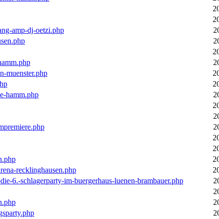
2
2
ang-amp-dj-oetzi.php
2
usen.php
2
2
n-hamm.php
2
in-muenster.php
2
php
2
nne-hamm.php
2
2
2
bumpremiere.php
2
2
2
n.php
2
arena-recklinghausen.php
2
-die-6.-schlagerparty-im-buergerhaus-luenen-brambauer.php
2
2
n.php
2
gsparty.php
2