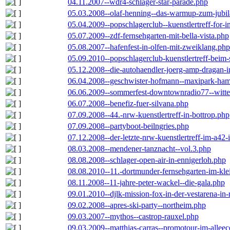
04.11.2007--wdr4-schlager-star-parade.php
05.03.2008--olaf-henning--das-warmup-zum-jubi
05.04.2009--popschlagerclub--kuenstlertreff-for-i
05.07.2009--zdf-fernsehgarten-mit-bella-vista.php
05.08.2007--hafenfest-in-olfen-mit-zweiklang.php
05.09.2010--popschlagerclub-kuenstlertreff-beim-
05.12.2008--die-autohaendler-joerg-amp-dragan-
06.04.2008--geschwister-hofmann--maxipark-ha
06.06.2009--sommerfest-downtownradio77--witt
06.07.2008--benefiz-fuer-silvana.php
07.09.2008--44.-nrw-kuenstlertreff-in-bottrop.php
07.09.2008--partyboot-beilngries.php
07.12.2008--der-letzte-nrw-kuenstlertreff-im-a42-
08.03.2008--mendener-tanznacht--vol.3.php
08.08.2008--schlager-open-air-in-ennigerloh.php
08.08.2010--11.-dortmunder-fernsehgarten-im-kle
08.11.2008--11-jahre-peter-wackel--die-gala.php
09.01.2010--djlk-mission-fox-in-der-vestarena-in
09.02.2008--apres-ski-party--northeim.php
09.03.2007--mythos--castrop-rauxel.php
09.03.2009--matthias-carras--promotour-im-alle