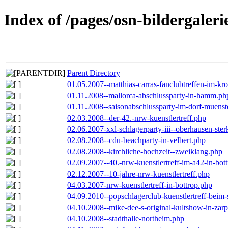
Index of /pages/osn-bildergaleri
Parent Directory
01.05.2007--matthias-carras-fanclubtreffen-im-k
01.11.2008--mallorca-abschlussparty-in-hamm.ph
01.11.2008--saisonabschlussparty-im-dorf-muenst
02.03.2008--der-42.-nrw-kuenstlertreff.php
02.06.2007-xxl-schlagerparty-iii--oberhausen-ste
02.08.2008--cdu-beachparty-in-velbert.php
02.08.2008--kirchliche-hochzeit--zweiklang.php
02.09.2007--40.-nrw-kuenstlertreff-im-a42-in-bot
02.12.2007--10-jahre-nrw-kuenstlertreff.php
04.03.2007-nrw-kuenstlertreff-in-bottrop.php
04.09.2010--popschlagerclub-kuenstlertreff-beim-
04.10.2008--mike-dee-s-original-kultshow-in-zar
04.10.2008--stadthalle-northeim.php