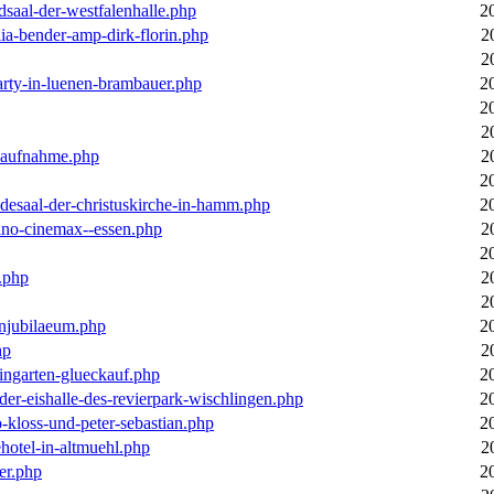
dsaal-der-westfalenhalle.php
2
ia-bender-amp-dirk-florin.php
2
2
arty-in-luenen-brambauer.php
2
2
2
m-aufnahme.php
2
2
desaal-der-christuskirche-in-hamm.php
2
ino-cinemax--essen.php
2
2
.php
2
2
enjubilaeum.php
2
hp
2
ingarten-glueckauf.php
2
der-eishalle-des-revierpark-wischlingen.php
2
o-kloss-und-peter-sebastian.php
2
ehotel-in-altmuehl.php
2
er.php
2