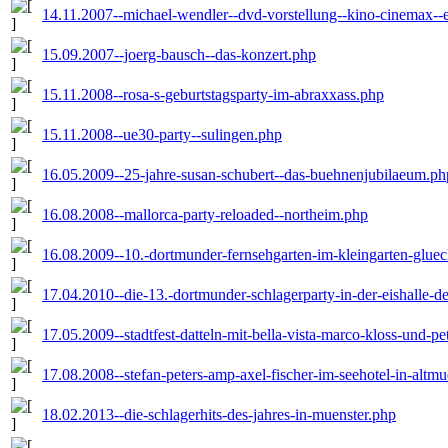
14.11.2007--michael-wendler--dvd-vorstellung--kino-cinemax--
15.09.2007--joerg-bausch--das-konzert.php
15.11.2008--rosa-s-geburtstagsparty-im-abraxxass.php
15.11.2008--ue30-party--sulingen.php
16.05.2009--25-jahre-susan-schubert--das-buehnenjubilaeum.ph
16.08.2008--mallorca-party-reloaded--northeim.php
16.08.2009--10.-dortmunder-fernsehgarten-im-kleingarten-glue
17.04.2010--die-13.-dortmunder-schlagerparty-in-der-eishalle-d
17.05.2009--stadtfest-datteln-mit-bella-vista-marco-kloss-und-pe
17.08.2008--stefan-peters-amp-axel-fischer-im-seehotel-in-altm
18.02.2013--die-schlagerhits-des-jahres-in-muenster.php