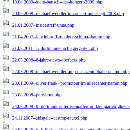
18.04.2009--joerg-bausch--das-konzert-2009.php
20.09.2008--michael-wendler-in-concert-unbesiegt-2008.php
21.01.2007--insidertreff-unna.php
21.04.2007--fanclubtreff-ruediger-schima--hamm.php
21.08.2011--1.-dortmunder-schlagergarten.php
22.03.2008--8-jahre-news-oberberg.php
22.03.2008--michael-wendler-amp-nic--zentralhallen-hamm.php
23.01.2009--oliver-frank--promotour-im-alleecenter-hamm.php
23.08.2008--partyboot.php
24.08.2008--9.-dortmunder-fernsehgarten-im-kleingarten-glueck
24.11.2007--aidsgala--castrop-rauxel.php
25.04.2026--dirk-florin--25jaehriges-buehnenjublaeum-mit-gebur