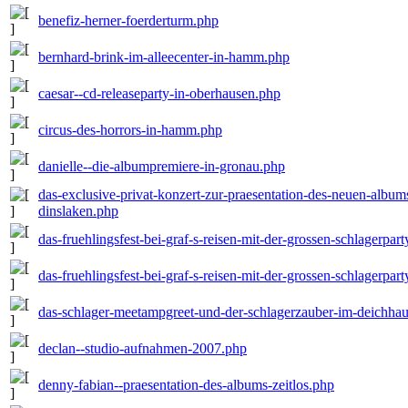
benefiz-herner-foerderturm.php
bernhard-brink-im-alleecenter-in-hamm.php
caesar--cd-releaseparty-in-oberhausen.php
circus-des-horrors-in-hamm.php
danielle--die-albumpremiere-in-gronau.php
das-exclusive-privat-konzert-zur-praesentation-des-neuen-albu
dinslaken.php
das-fruehlingsfest-bei-graf-s-reisen-mit-der-grossen-schlagerpart
das-fruehlingsfest-bei-graf-s-reisen-mit-der-grossen-schlagerpart
das-schlager-meetampgreet-und-der-schlagerzauber-im-deichhau
declan--studio-aufnahmen-2007.php
denny-fabian--praesentation-des-albums-zeitlos.php