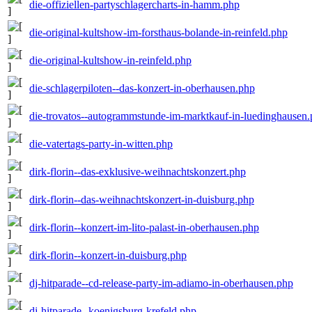
die-offiziellen-partyschlagercharts-in-hamm.php
die-original-kultshow-im-forsthaus-bolande-in-reinfeld.php
die-original-kultshow-in-reinfeld.php
die-schlagerpiloten--das-konzert-in-oberhausen.php
die-trovatos--autogrammstunde-im-marktkauf-in-luedinghausen
die-vatertags-party-in-witten.php
dirk-florin--das-exklusive-weihnachtskonzert.php
dirk-florin--das-weihnachtskonzert-in-duisburg.php
dirk-florin--konzert-im-lito-palast-in-oberhausen.php
dirk-florin--konzert-in-duisburg.php
dj-hitparade--cd-release-party-im-adiamo-in-oberhausen.php
dj-hitparade--koenigsburg-krefeld.php