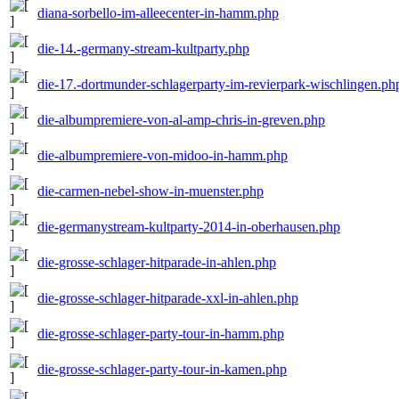
diana-sorbello-im-alleecenter-in-hamm.php
die-14.-germany-stream-kultparty.php
die-17.-dortmunder-schlagerparty-im-revierpark-wischlingen.ph
die-albumpremiere-von-al-amp-chris-in-greven.php
die-albumpremiere-von-midoo-in-hamm.php
die-carmen-nebel-show-in-muenster.php
die-germanystream-kultparty-2014-in-oberhausen.php
die-grosse-schlager-hitparade-in-ahlen.php
die-grosse-schlager-hitparade-xxl-in-ahlen.php
die-grosse-schlager-party-tour-in-hamm.php
die-grosse-schlager-party-tour-in-kamen.php