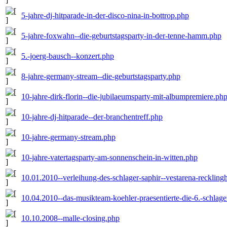
5-jahre-dj-hitparade-in-der-disco-nina-in-bottrop.php
5-jahre-foxwahn--die-geburtstagsparty-in-der-tenne-hamm.php
5.-joerg-bausch--konzert.php
8-jahre-germany-stream--die-geburtstagsparty.php
10-jahre-dirk-florin--die-jubilaeumsparty-mit-albumpremiere.ph
10-jahre-dj-hitparade--der-branchentreff.php
10-jahre-germany-stream.php
10-jahre-vatertagsparty-am-sonnenschein-in-witten.php
10.01.2010--verleihung-des-schlager-saphir--vestarena-recklin
10.04.2010--das-musikteam-koehler-praesentierte-die-6.-schlag
10.10.2008--malle-closing.php