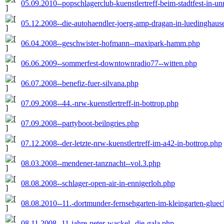
05.09.2010--popschlagerclub-kuenstlertreff-beim-stadtfest-in-u
05.12.2008--die-autohaendler-joerg-amp-dragan-in-luedinghaus
06.04.2008--geschwister-hofmann--maxipark-hamm.php
06.06.2009--sommerfest-downtownradio77--witten.php
06.07.2008--benefiz-fuer-silvana.php
07.09.2008--44.-nrw-kuenstlertreff-in-bottrop.php
07.09.2008--partyboot-beilngries.php
07.12.2008--der-letzte-nrw-kuenstlertreff-im-a42-in-bottrop.php
08.03.2008--mendener-tanznacht--vol.3.php
08.08.2008--schlager-open-air-in-ennigerloh.php
08.08.2010--11.-dortmunder-fernsehgarten-im-kleingarten-gluec
08.11.2008--11-jahre-peter-wackel--die-gala.php