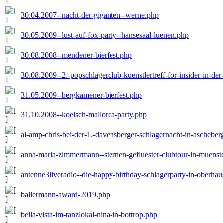
30.04.2007--nacht-der-giganten--werne.php
30.05.2009--lust-auf-fox-party--hansesaal-luenen.php
30.08.2008--mendener-bierfest.php
30.08.2009--2.-popschlagerclub-kuenstlertreff-for-insider-in-d
31.05.2009--bergkamener-bierfest.php
31.10.2008--koelsch-mallorca-party.php
al-amp-chris-bei-der-1.-davensberger-schlagernacht-in-aschebe
anna-maria-zimmermann--sternen-gefluester-clubtour-in-muenst
antenne3liveradio--die-happy-birthday-schlagerparty-in-oberha
ballermann-award-2019.php
bella-vista-im-tanzlokal-nina-in-bottrop.php