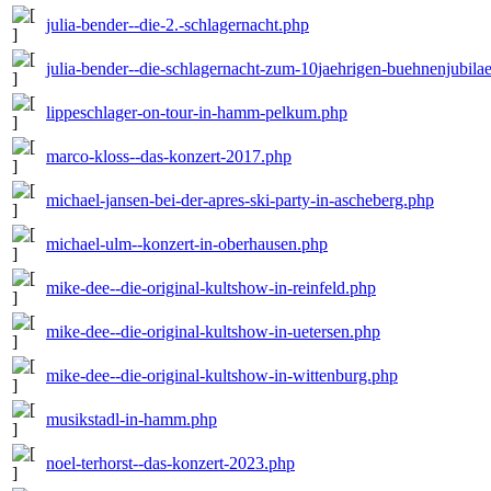
julia-bender--die-2.-schlagernacht.php
julia-bender--die-schlagernacht-zum-10jaehrigen-buehnenjubil
lippeschlager-on-tour-in-hamm-pelkum.php
marco-kloss--das-konzert-2017.php
michael-jansen-bei-der-apres-ski-party-in-ascheberg.php
michael-ulm--konzert-in-oberhausen.php
mike-dee--die-original-kultshow-in-reinfeld.php
mike-dee--die-original-kultshow-in-uetersen.php
mike-dee--die-original-kultshow-in-wittenburg.php
musikstadl-in-hamm.php
noel-terhorst--das-konzert-2023.php