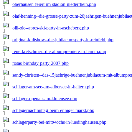
oberhausen-feiert-im-stadion-niederrhein.php
olaf-henning--die-grosse-party-zum-20jaehrigen-buehnenjubila
olli-ole--apres-ski-party-in-ascheberg.php
original-kultshow--die-jubilaeumsparty-in-reinfeld.php
rene-kretschmer--die-albumpremiere-in-hamm.php
rosas-birthday-party-2007.php
sandy-christen--das-15jaehrige-buehnenjubilaeum-mit-albumpre
schlager-am-see-am-silbersee-in-haltern.php
schlager-openair-am-klutensee.php
schlagernachmittag-beim-enniger-markt.php
schlagerparty-bei-mittwochs-in-luedinghausen.php