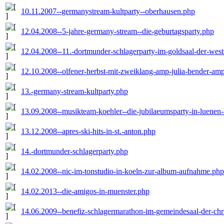
10.11.2007--germanystream-kultparty--oberhausen.php
12.04.2008--5-jahre-germany-stream--die-geburtagsparty.php
12.04.2008--11.-dortmunder-schlagerparty-im-goldsaal-der-west
12.10.2008--olfener-herbst-mit-zweiklang-amp-julia-bender-amp
13.-germany-stream-kultparty.php
13.09.2008--musikteam-koehler--die-jubilaeumsparty-in-luenen
13.12.2008--apres-ski-hits-in-st.-anton.php
14.-dortmunder-schlagerparty.php
14.02.2008--nic-im-tonstudio-in-koeln-zur-album-aufnahme.php
14.02.2013--die-amigos-in-muenster.php
14.06.2009--benefiz-schlagermarathon-im-gemeindesaal-der-chr