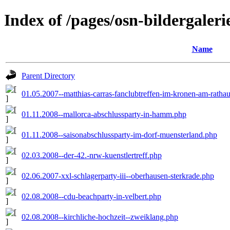
Index of /pages/osn-bildergaleri
Name
Parent Directory
01.05.2007--matthias-carras-fanclubtreffen-im-kronen-am-ratha
01.11.2008--mallorca-abschlussparty-in-hamm.php
01.11.2008--saisonabschlussparty-im-dorf-muensterland.php
02.03.2008--der-42.-nrw-kuenstlertreff.php
02.06.2007-xxl-schlagerparty-iii--oberhausen-sterkrade.php
02.08.2008--cdu-beachparty-in-velbert.php
02.08.2008--kirchliche-hochzeit--zweiklang.php