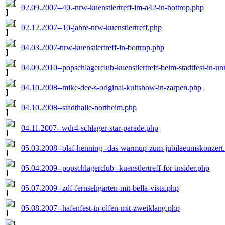
02.09.2007--40.-nrw-kuenstlertreff-im-a42-in-bottrop.php
02.12.2007--10-jahre-nrw-kuenstlertreff.php
04.03.2007-nrw-kuenstlertreff-in-bottrop.php
04.09.2010--popschlagerclub-kuenstlertreff-beim-stadtfest-in-u
04.10.2008--mike-dee-s-original-kultshow-in-zarpen.php
04.10.2008--stadthalle-northeim.php
04.11.2007--wdr4-schlager-star-parade.php
05.03.2008--olaf-henning--das-warmup-zum-jubilaeumskonzert
05.04.2009--popschlagerclub--kuenstlertreff-for-insider.php
05.07.2009--zdf-fernsehgarten-mit-bella-vista.php
05.08.2007--hafenfest-in-olfen-mit-zweiklang.php