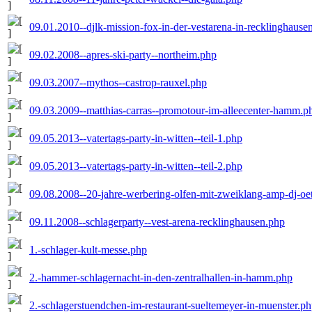
09.01.2010--djlk-mission-fox-in-der-vestarena-in-recklinghause
09.02.2008--apres-ski-party--northeim.php
09.03.2007--mythos--castrop-rauxel.php
09.03.2009--matthias-carras--promotour-im-alleecenter-hamm.p
09.05.2013--vatertags-party-in-witten--teil-1.php
09.05.2013--vatertags-party-in-witten--teil-2.php
09.08.2008--20-jahre-werbering-olfen-mit-zweiklang-amp-dj-oe
09.11.2008--schlagerparty--vest-arena-recklinghausen.php
1.-schlager-kult-messe.php
2.-hammer-schlagernacht-in-den-zentralhallen-in-hamm.php
2.-schlagerstuendchen-im-restaurant-sueltemeyer-in-muenster.p