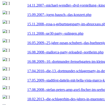
14.11.2007--michael-wendler--dvd-vorstellung--kin
15.09.2007--joerg-bausch--das-konzert.php
15.11.2008--rosa-s-geburtstagsparty-im-abraxxass.p
15.11.2008--ue30-party--sulingen.php
16.05.2009--25-jahre-susan-schubert--das-buehnenj
16.08.2008--mallorca-party-reloaded--northeim.php
16.08.2009--10.-dortmunder-fernsehgarten-im-klein
17.04.2010--die-13.-dortmunder-schlagerparty-in-der
17.05.2009--stadtfest-datteln-mit-bella-vista-marco-
17.08.2008--stefan-peters-amp-axel-fischer-im-seeho
18.02.2013--die-schlagerhits-des-jahres-in-muenster