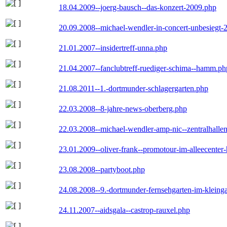
18.04.2009--joerg-bausch--das-konzert-2009.php
20.09.2008--michael-wendler-in-concert-unbesiegt-
21.01.2007--insidertreff-unna.php
21.04.2007--fanclubtreff-ruediger-schima--hamm.ph
21.08.2011--1.-dortmunder-schlagergarten.php
22.03.2008--8-jahre-news-oberberg.php
22.03.2008--michael-wendler-amp-nic--zentralhall
23.01.2009--oliver-frank--promotour-im-alleecente
23.08.2008--partyboot.php
24.08.2008--9.-dortmunder-fernsehgarten-im-kleinga
24.11.2007--aidsgala--castrop-rauxel.php