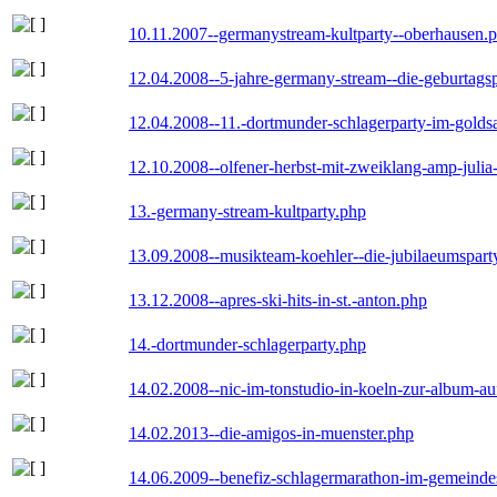
10.11.2007--germanystream-kultparty--oberhausen.
12.04.2008--5-jahre-germany-stream--die-geburtags
12.04.2008--11.-dortmunder-schlagerparty-im-goldsa
12.10.2008--olfener-herbst-mit-zweiklang-amp-julia
13.-germany-stream-kultparty.php
13.09.2008--musikteam-koehler--die-jubilaeumspart
13.12.2008--apres-ski-hits-in-st.-anton.php
14.-dortmunder-schlagerparty.php
14.02.2008--nic-im-tonstudio-in-koeln-zur-album-a
14.02.2013--die-amigos-in-muenster.php
14.06.2009--benefiz-schlagermarathon-im-gemeindes