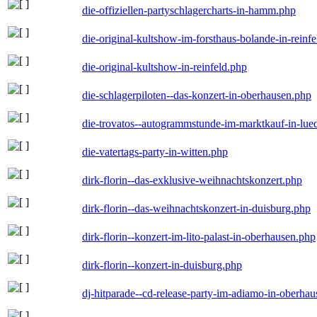
die-offiziellen-partyschlagercharts-in-hamm.php
die-original-kultshow-im-forsthaus-bolande-in-reinf
die-original-kultshow-in-reinfeld.php
die-schlagerpiloten--das-konzert-in-oberhausen.php
die-trovatos--autogrammstunde-im-marktkauf-in-lu
die-vatertags-party-in-witten.php
dirk-florin--das-exklusive-weihnachtskonzert.php
dirk-florin--das-weihnachtskonzert-in-duisburg.php
dirk-florin--konzert-im-lito-palast-in-oberhausen.php
dirk-florin--konzert-in-duisburg.php
dj-hitparade--cd-release-party-im-adiamo-in-oberha