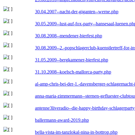
30.04.2007--nacht-der-giganten--werne.php
30.05.2009--lust-auf-fox-party--hansesaal-luenen.ph
30.08.2008--mendener-bierfest.php
30.08.2009--2.-popschlagerclub-kuenstlertreff-for-i
31.05.2009--bergkamener-bierfest.php
31.10.2008--koelsch-mallorca-party.php
al-amp-chris-bei-der-1.-davensberger-schlagernacht
anna-maria-zimmermann--sternen-gefluester-clubtou
antenne3liveradio--die-happy-birthday-schlagerpart
ballermann-award-2019.php
bella-vista-im-tanzlokal-nina-in-bottrop.php