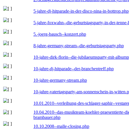
5-jahre-dj-hitparade-in-der-disco-nina-in-bottrop.php
5-jahre-foxwahn--die-geburtstagsparty-in-der-tenn
5.-joerg-bausch--konzert.php
8-jahre-germany-stream--die-geburtstagsparty.php
10-jahre-dirk-florin--die-jubilaeumsparty-mit-album
10-jahre-dj-hitparade--der-branchentreff.php
10-jahre-germany-stream.php
10-jahre-vatertagsparty-am-sonnenschein-in-witten.
10.01.2010--verleihung-des-schlager-saphir--vestar
10.04.2010--das-musikteam-koehler-praesentierte-di
brambauer.php
10.10.2008--malle-closing.php