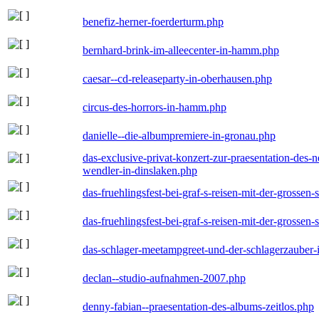
benefiz-herner-foerderturm.php
bernhard-brink-im-alleecenter-in-hamm.php
caesar--cd-releaseparty-in-oberhausen.php
circus-des-horrors-in-hamm.php
danielle--die-albumpremiere-in-gronau.php
das-exclusive-privat-konzert-zur-praesentation-des
wendler-in-dinslaken.php
das-fruehlingsfest-bei-graf-s-reisen-mit-der-grossen-
das-fruehlingsfest-bei-graf-s-reisen-mit-der-grossen-
das-schlager-meetampgreet-und-der-schlagerzauber-
declan--studio-aufnahmen-2007.php
denny-fabian--praesentation-des-albums-zeitlos.php