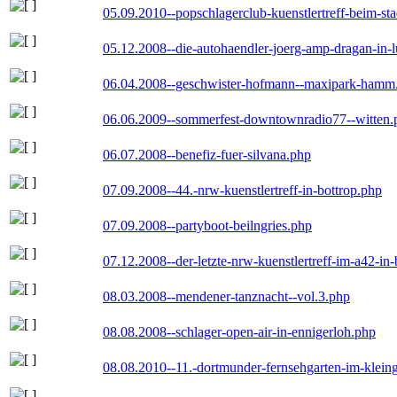
05.09.2010--popschlagerclub-kuenstlertreff-beim-sta
05.12.2008--die-autohaendler-joerg-amp-dragan-in-
06.04.2008--geschwister-hofmann--maxipark-hamm
06.06.2009--sommerfest-downtownradio77--witten.
06.07.2008--benefiz-fuer-silvana.php
07.09.2008--44.-nrw-kuenstlertreff-in-bottrop.php
07.09.2008--partyboot-beilngries.php
07.12.2008--der-letzte-nrw-kuenstlertreff-im-a42-in-
08.03.2008--mendener-tanznacht--vol.3.php
08.08.2008--schlager-open-air-in-ennigerloh.php
08.08.2010--11.-dortmunder-fernsehgarten-im-klein