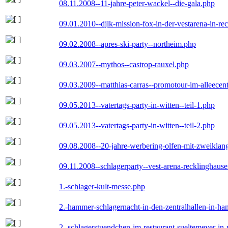
08.11.2008--11-jahre-peter-wackel--die-gala.php
09.01.2010--djlk-mission-fox-in-der-vestarena-in-re
09.02.2008--apres-ski-party--northeim.php
09.03.2007--mythos--castrop-rauxel.php
09.03.2009--matthias-carras--promotour-im-alleece
09.05.2013--vatertags-party-in-witten--teil-1.php
09.05.2013--vatertags-party-in-witten--teil-2.php
09.08.2008--20-jahre-werbering-olfen-mit-zweiklan
09.11.2008--schlagerparty--vest-arena-recklinghaus
1.-schlager-kult-messe.php
2.-hammer-schlagernacht-in-den-zentralhallen-in-h
2.-schlagerstuendchen-im-restaurant-sueltemeyer-in