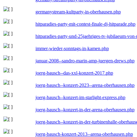
germanystream-kultparty-in-oberhausen.php
hitparadies-party-mit-contest-finale-dj-hitparade.php
hitparadies-party-und-25jaehriges-tv-jubilaeum-vo
immer-wieder-sonntags-in-kamen.php
januar-2008--sandro-marin-amp-juergen-drews.php
joerg-bausch--das-xxl-konzert-2017.php
joerg-bausch--konzert-2023--arena-oberhausen.php
joerg-bausch--konzert-im-starlight-express.php
joerg-bausch--konzert-in-der-arena-oberhausen.php
joerg-bausch--konzert-in-der-turbinenhalle-oberhau
joerg-bausch-konzert-2013--arena-oberhausen.php