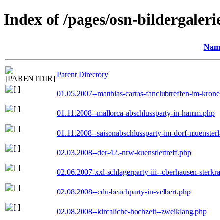
Index of /pages/osn-bildergaleri
Nam
Parent Directory
01.05.2007--matthias-carras-fanclubtreffen-im-kron
01.11.2008--mallorca-abschlussparty-in-hamm.php
01.11.2008--saisonabschlussparty-im-dorf-muenster
02.03.2008--der-42.-nrw-kuenstlertreff.php
02.06.2007-xxl-schlagerparty-iii--oberhausen-sterkr
02.08.2008--cdu-beachparty-in-velbert.php
02.08.2008--kirchliche-hochzeit--zweiklang.php