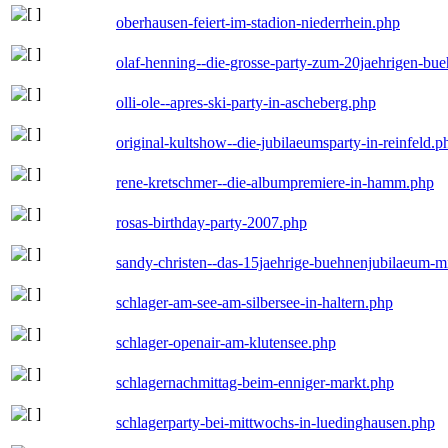
oberhausen-feiert-im-stadion-niederrhein.php
olaf-henning--die-grosse-party-zum-20jaehrigen-bu
olli-ole--apres-ski-party-in-ascheberg.php
original-kultshow--die-jubilaeumsparty-in-reinfeld.p
rene-kretschmer--die-albumpremiere-in-hamm.php
rosas-birthday-party-2007.php
sandy-christen--das-15jaehrige-buehnenjubilaeum-m
schlager-am-see-am-silbersee-in-haltern.php
schlager-openair-am-klutensee.php
schlagernachmittag-beim-enniger-markt.php
schlagerparty-bei-mittwochs-in-luedinghausen.php