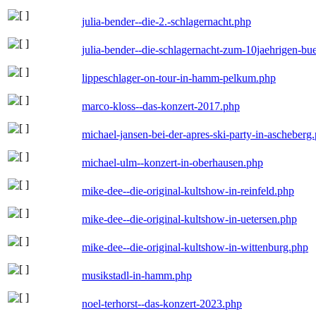
julia-bender--die-2.-schlagernacht.php
julia-bender--die-schlagernacht-zum-10jaehrigen-b
lippeschlager-on-tour-in-hamm-pelkum.php
marco-kloss--das-konzert-2017.php
michael-jansen-bei-der-apres-ski-party-in-ascheberg
michael-ulm--konzert-in-oberhausen.php
mike-dee--die-original-kultshow-in-reinfeld.php
mike-dee--die-original-kultshow-in-uetersen.php
mike-dee--die-original-kultshow-in-wittenburg.php
musikstadl-in-hamm.php
noel-terhorst--das-konzert-2023.php