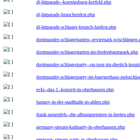
dj-hitparade--koenigsburg-krefeld.php
dj-hitparade-branchenfest.php
dj-hitparade-schlager-brunch-fanfest.php
dortmunder-schlagergarten--revierpark-wischlingen
dortmunder-schlagergarten-im-fredenbaumpark.php
dortmunder-schlagerparty--on-tour-im-diertich-keu
dortmunder-schlagerparty-im-buergerhaus-pulsschla
ecki--das-1.-konzert-in-oberhausen.php
fantasy-in-der-stadthalle-in-ahlen.php
frank-neuenfels--die-albumpremiere-in-herten.php
germany-stream-kultparty-in-oberhausen.php
germany-stream-party-in-oberhausen.php