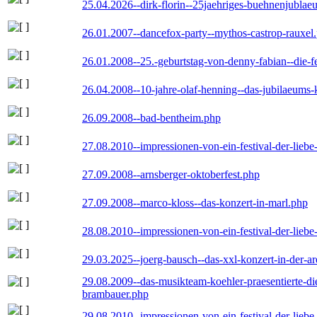
25.04.2026--dirk-florin--25jaehriges-buehnenjublaeu
26.01.2007--dancefox-party--mythos-castrop-rauxel
26.01.2008--25.-geburtstag-von-denny-fabian--die-fei
26.04.2008--10-jahre-olaf-henning--das-jubilaeums-
26.09.2008--bad-bentheim.php
27.08.2010--impressionen-von-ein-festival-der-lieb
27.09.2008--arnsberger-oktoberfest.php
27.09.2008--marco-kloss--das-konzert-in-marl.php
28.08.2010--impressionen-von-ein-festival-der-lieb
29.03.2025--joerg-bausch--das-xxl-konzert-in-der-a
29.08.2009--das-musikteam-koehler-praesentierte-di
brambauer.php
29.08.2010--impressionen-von-ein-festival-der-lieb