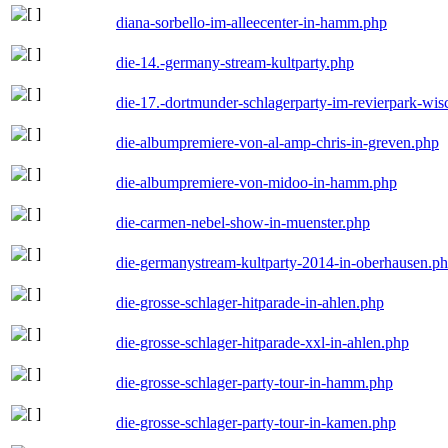
diana-sorbello-im-alleecenter-in-hamm.php
die-14.-germany-stream-kultparty.php
die-17.-dortmunder-schlagerparty-im-revierpark-wis
die-albumpremiere-von-al-amp-chris-in-greven.php
die-albumpremiere-von-midoo-in-hamm.php
die-carmen-nebel-show-in-muenster.php
die-germanystream-kultparty-2014-in-oberhausen.p
die-grosse-schlager-hitparade-in-ahlen.php
die-grosse-schlager-hitparade-xxl-in-ahlen.php
die-grosse-schlager-party-tour-in-hamm.php
die-grosse-schlager-party-tour-in-kamen.php