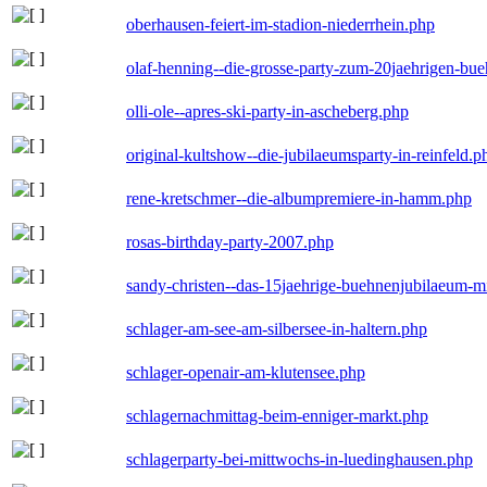
oberhausen-feiert-im-stadion-niederrhein.php
olaf-henning--die-grosse-party-zum-20jaehrigen-bu
olli-ole--apres-ski-party-in-ascheberg.php
original-kultshow--die-jubilaeumsparty-in-reinfeld.p
rene-kretschmer--die-albumpremiere-in-hamm.php
rosas-birthday-party-2007.php
sandy-christen--das-15jaehrige-buehnenjubilaeum-m
schlager-am-see-am-silbersee-in-haltern.php
schlager-openair-am-klutensee.php
schlagernachmittag-beim-enniger-markt.php
schlagerparty-bei-mittwochs-in-luedinghausen.php