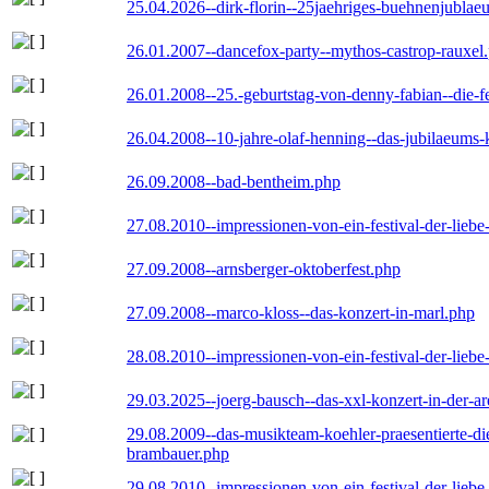
25.04.2026--dirk-florin--25jaehriges-buehnenjublaeu
26.01.2007--dancefox-party--mythos-castrop-rauxel
26.01.2008--25.-geburtstag-von-denny-fabian--die-fei
26.04.2008--10-jahre-olaf-henning--das-jubilaeums-
26.09.2008--bad-bentheim.php
27.08.2010--impressionen-von-ein-festival-der-lieb
27.09.2008--arnsberger-oktoberfest.php
27.09.2008--marco-kloss--das-konzert-in-marl.php
28.08.2010--impressionen-von-ein-festival-der-lieb
29.03.2025--joerg-bausch--das-xxl-konzert-in-der-a
29.08.2009--das-musikteam-koehler-praesentierte-di
brambauer.php
29.08.2010--impressionen-von-ein-festival-der-lieb