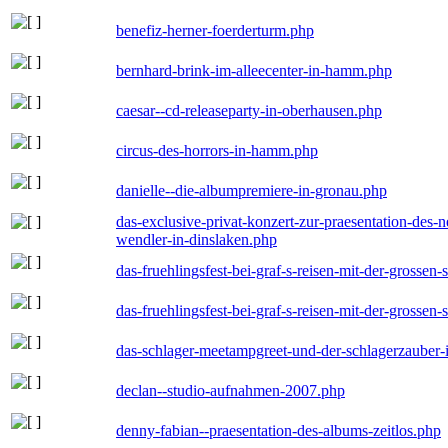
benefiz-herner-foerderturm.php
bernhard-brink-im-alleecenter-in-hamm.php
caesar--cd-releaseparty-in-oberhausen.php
circus-des-horrors-in-hamm.php
danielle--die-albumpremiere-in-gronau.php
das-exclusive-privat-konzert-zur-praesentation-des
wendler-in-dinslaken.php
das-fruehlingsfest-bei-graf-s-reisen-mit-der-grossen-
das-fruehlingsfest-bei-graf-s-reisen-mit-der-grossen-
das-schlager-meetampgreet-und-der-schlagerzauber-
declan--studio-aufnahmen-2007.php
denny-fabian--praesentation-des-albums-zeitlos.php