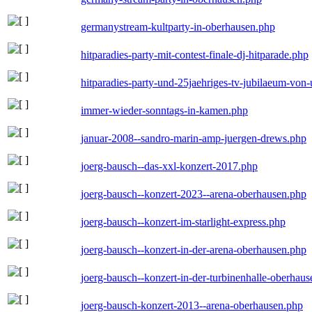
germanystream-kultparty-in-oberhausen.php
hitparadies-party-mit-contest-finale-dj-hitparade.php
hitparadies-party-und-25jaehriges-tv-jubilaeum-vo
immer-wieder-sonntags-in-kamen.php
januar-2008--sandro-marin-amp-juergen-drews.php
joerg-bausch--das-xxl-konzert-2017.php
joerg-bausch--konzert-2023--arena-oberhausen.php
joerg-bausch--konzert-im-starlight-express.php
joerg-bausch--konzert-in-der-arena-oberhausen.php
joerg-bausch--konzert-in-der-turbinenhalle-oberhau
joerg-bausch-konzert-2013--arena-oberhausen.php