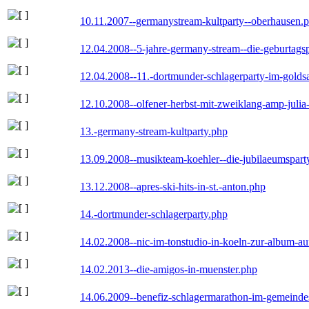
10.11.2007--germanystream-kultparty--oberhausen.
12.04.2008--5-jahre-germany-stream--die-geburtags
12.04.2008--11.-dortmunder-schlagerparty-im-goldsa
12.10.2008--olfener-herbst-mit-zweiklang-amp-julia
13.-germany-stream-kultparty.php
13.09.2008--musikteam-koehler--die-jubilaeumspart
13.12.2008--apres-ski-hits-in-st.-anton.php
14.-dortmunder-schlagerparty.php
14.02.2008--nic-im-tonstudio-in-koeln-zur-album-a
14.02.2013--die-amigos-in-muenster.php
14.06.2009--benefiz-schlagermarathon-im-gemeindes