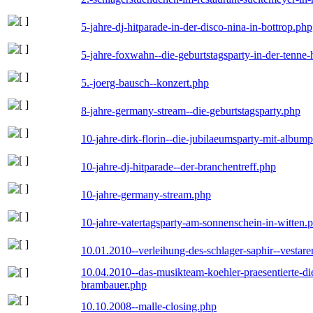
5-jahre-dj-hitparade-in-der-disco-nina-in-bottrop.php
5-jahre-foxwahn--die-geburtstagsparty-in-der-tenn
5.-joerg-bausch--konzert.php
8-jahre-germany-stream--die-geburtstagsparty.php
10-jahre-dirk-florin--die-jubilaeumsparty-mit-album
10-jahre-dj-hitparade--der-branchentreff.php
10-jahre-germany-stream.php
10-jahre-vatertagsparty-am-sonnenschein-in-witten.
10.01.2010--verleihung-des-schlager-saphir--vestar
10.04.2010--das-musikteam-koehler-praesentierte-di
brambauer.php
10.10.2008--malle-closing.php