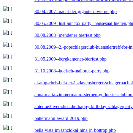
30.04.2007--nacht-der-giganten--werne.php
30.05.2009--lust-auf-fox-party--hansesaal-luenen.ph
30.08.2008--mendener-bierfest.php
30.08.2009--2.-popschlagerclub-kuenstlertreff-for-i
31.05.2009--bergkamener-bierfest.php
31.10.2008--koelsch-mallorca-party.php
al-amp-chris-bei-der-1.-davensberger-schlagernacht
anna-maria-zimmermann--sternen-gefluester-clubtou
antenne3liveradio--die-happy-birthday-schlagerpart
ballermann-award-2019.php
bella-vista-im-tanzlokal-nina-in-bottrop.php