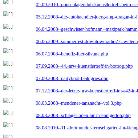
05.09.2010--popschlagerclub-kuenstlertreff-beim-sta
05.12.2008--die-autohaendler-joerg-amp-dragan-in-
06.04.2008--geschwister-hofmann--maxipark-hamm
06.06.2009--sommerfest-downtownradio77--witten.
06.07.2008--benefiz-fuer-silvana.php
07.09.2008--44.-nrw-kuenstlertreff-in-bottrop.php
07.09.2008--partyboot-beilngries.php
07.12.2008--der-letzte-nrw-kuenstlertreff-im-a42-in-
08.03.2008--mendener-tanznacht--vol.3.php
08.08.2008--schlager-open-air-in-ennigerloh.php
08.08.2010--11.-dortmunder-fernsehgarten-im-klein