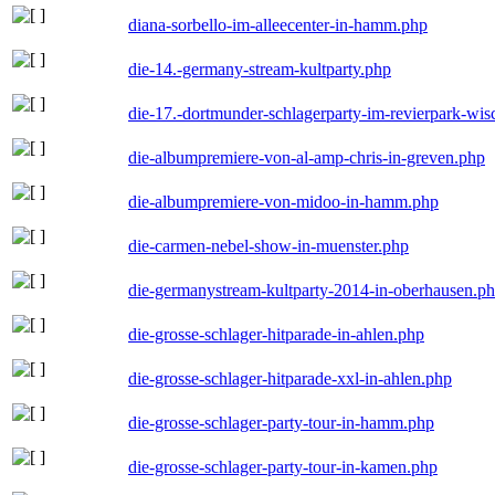
diana-sorbello-im-alleecenter-in-hamm.php
die-14.-germany-stream-kultparty.php
die-17.-dortmunder-schlagerparty-im-revierpark-wis
die-albumpremiere-von-al-amp-chris-in-greven.php
die-albumpremiere-von-midoo-in-hamm.php
die-carmen-nebel-show-in-muenster.php
die-germanystream-kultparty-2014-in-oberhausen.p
die-grosse-schlager-hitparade-in-ahlen.php
die-grosse-schlager-hitparade-xxl-in-ahlen.php
die-grosse-schlager-party-tour-in-hamm.php
die-grosse-schlager-party-tour-in-kamen.php