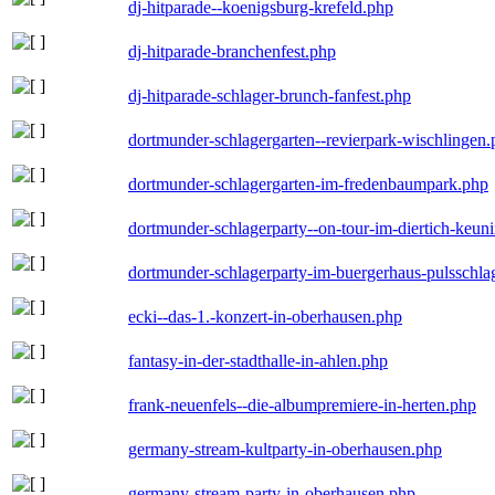
dj-hitparade--koenigsburg-krefeld.php
dj-hitparade-branchenfest.php
dj-hitparade-schlager-brunch-fanfest.php
dortmunder-schlagergarten--revierpark-wischlingen
dortmunder-schlagergarten-im-fredenbaumpark.php
dortmunder-schlagerparty--on-tour-im-diertich-keu
dortmunder-schlagerparty-im-buergerhaus-pulsschla
ecki--das-1.-konzert-in-oberhausen.php
fantasy-in-der-stadthalle-in-ahlen.php
frank-neuenfels--die-albumpremiere-in-herten.php
germany-stream-kultparty-in-oberhausen.php
germany-stream-party-in-oberhausen.php