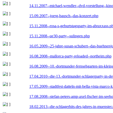
14.11.2007--michael-wendler--dvd-vorstellung--kin
15.09.2007--joerg-bausch--das-konzert.php
15.11.2008--rosa-s-geburtstagsparty-im-abraxxass.p
15.11.2008--ue30-party--sulingen.php
16.05.2009--25-jahre-susan-schubert--das-buehnenj
16.08.2008--mallorca-party-reloaded--northeim.php
16.08.2009--10.-dortmunder-fernsehgarten-im-klein
17.04.2010--die-13.-dortmunder-schlagerparty-in-der
17.05.2009--stadtfest-datteln-mit-bella-vista-marco-
17.08.2008--stefan-peters-amp-axel-fischer-im-seeho
18.02.2013--die-schlagerhits-des-jahres-in-muenster