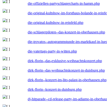
die-offiziellen-partyschlagercharts-in-hamm.php
die-original-kultshow-im-forsthaus-bolande-in-reinf
die-original-kultshow-in-reinfeld.php
die-schlagerpiloten--das-konzert-in-oberhausen.php
die-trovatos--autogrammstunde-im-marktkauf-in-lu
die-vatertags-party-in-witten.php
dirk-florin--das-exklusive-weihnachtskonzert.php
dirk-florin--das-weihnachtskonzert-in-duisburg.php
dirk-florin--konzert-im-lito-palast-in-oberhausen.php
dirk-florin--konzert-in-duisburg.php
dj-hitparade--cd-release-party-im-adiamo-in-oberha