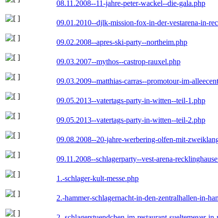
08.11.2008--11-jahre-peter-wackel--die-gala.php
09.01.2010--djlk-mission-fox-in-der-vestarena-in-re
09.02.2008--apres-ski-party--northeim.php
09.03.2007--mythos--castrop-rauxel.php
09.03.2009--matthias-carras--promotour-im-alleece
09.05.2013--vatertags-party-in-witten--teil-1.php
09.05.2013--vatertags-party-in-witten--teil-2.php
09.08.2008--20-jahre-werbering-olfen-mit-zweiklan
09.11.2008--schlagerparty--vest-arena-recklinghaus
1.-schlager-kult-messe.php
2.-hammer-schlagernacht-in-den-zentralhallen-in-h
2.-schlagerstuendchen-im-restaurant-sueltemeyer-in