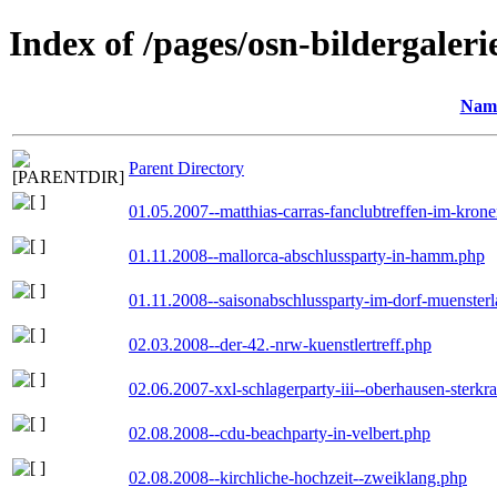
Index of /pages/osn-bildergaleri
Nam
Parent Directory
01.05.2007--matthias-carras-fanclubtreffen-im-kron
01.11.2008--mallorca-abschlussparty-in-hamm.php
01.11.2008--saisonabschlussparty-im-dorf-muenster
02.03.2008--der-42.-nrw-kuenstlertreff.php
02.06.2007-xxl-schlagerparty-iii--oberhausen-sterkr
02.08.2008--cdu-beachparty-in-velbert.php
02.08.2008--kirchliche-hochzeit--zweiklang.php