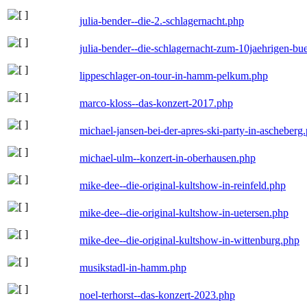
julia-bender--die-2.-schlagernacht.php
julia-bender--die-schlagernacht-zum-10jaehrigen-b
lippeschlager-on-tour-in-hamm-pelkum.php
marco-kloss--das-konzert-2017.php
michael-jansen-bei-der-apres-ski-party-in-ascheberg
michael-ulm--konzert-in-oberhausen.php
mike-dee--die-original-kultshow-in-reinfeld.php
mike-dee--die-original-kultshow-in-uetersen.php
mike-dee--die-original-kultshow-in-wittenburg.php
musikstadl-in-hamm.php
noel-terhorst--das-konzert-2023.php