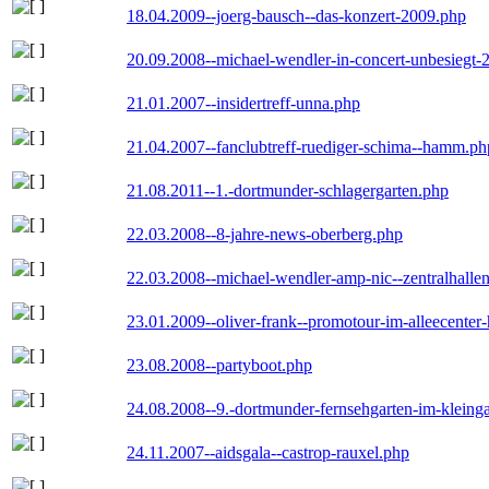
18.04.2009--joerg-bausch--das-konzert-2009.php
20.09.2008--michael-wendler-in-concert-unbesiegt-
21.01.2007--insidertreff-unna.php
21.04.2007--fanclubtreff-ruediger-schima--hamm.ph
21.08.2011--1.-dortmunder-schlagergarten.php
22.03.2008--8-jahre-news-oberberg.php
22.03.2008--michael-wendler-amp-nic--zentralhall
23.01.2009--oliver-frank--promotour-im-alleecente
23.08.2008--partyboot.php
24.08.2008--9.-dortmunder-fernsehgarten-im-kleinga
24.11.2007--aidsgala--castrop-rauxel.php