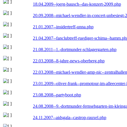
18.04.2009--joerg-bausch--das-konzert-2009.php
20.09.2008--michael-wendler-in-concert-unbesiegt-
21.01.2007--insidertreff-unna.php
21.04.2007--fanclubtreff-ruediger-schima--hamm.ph
21.08.2011--1.-dortmunder-schlagergarten.php
22.03.2008--8-jahre-news-oberberg.php
22.03.2008--michael-wendler-amp-nic--zentralhall
23.01.2009--oliver-frank--promotour-im-alleecente
23.08.2008--partyboot.php
24.08.2008--9.-dortmunder-fernsehgarten-im-kleinga
24.11.2007--aidsgala--castrop-rauxel.php