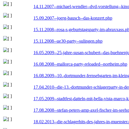
14.11.2007--michael-wendler--dvd-vorstellung--kin
15.09.2007--joerg-bausch--das-konzert.php
15.11.2008--rosa-s-geburtstagsparty-im-abraxxass.p
15.11.2008--ue30-party--sulingen.php
16.05.2009--25-jahre-susan-schubert--das-buehnenj
16.08.2008--mallorca-party-reloaded--northeim.php
16.08.2009--10.-dortmunder-fernsehgarten-im-klein
17.04.2010--die-13.-dortmunder-schlagerparty-in-der
17.05.2009--stadtfest-datteln-mit-bella-vista-marco-
17.08.2008--stefan-peters-amp-axel-fischer-im-seeho
18.02.2013--die-schlagerhits-des-jahres-in-muenster