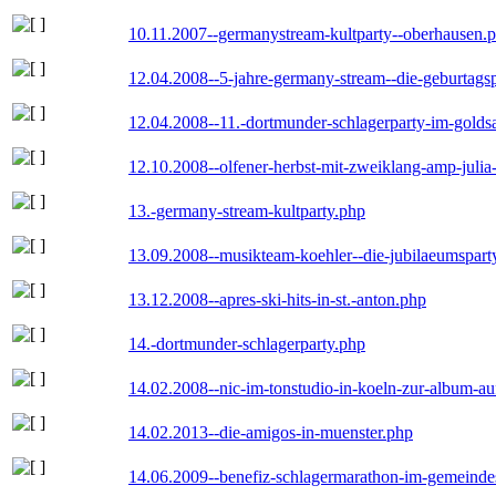
10.11.2007--germanystream-kultparty--oberhausen.
12.04.2008--5-jahre-germany-stream--die-geburtags
12.04.2008--11.-dortmunder-schlagerparty-im-goldsa
12.10.2008--olfener-herbst-mit-zweiklang-amp-julia
13.-germany-stream-kultparty.php
13.09.2008--musikteam-koehler--die-jubilaeumspart
13.12.2008--apres-ski-hits-in-st.-anton.php
14.-dortmunder-schlagerparty.php
14.02.2008--nic-im-tonstudio-in-koeln-zur-album-a
14.02.2013--die-amigos-in-muenster.php
14.06.2009--benefiz-schlagermarathon-im-gemeindes