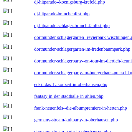
dj-hitparade--koenigsburg-krefeld.php
dj-hitparade-branchenfest.php
dj-hitparade-schlager-brunch-fanfest.php
dortmunder-schlagergarten--revierpark-wischlingen
dortmunder-schlagergarten-im-fredenbaumpark.php
dortmunder-schlagerparty--on-tour-im-diertich-keu
dortmunder-schlagerparty-im-buergerhaus-pulsschla
ecki--das-1.-konzert-in-oberhausen.php
fantasy-in-der-stadthalle-in-ahlen.php
frank-neuenfels--die-albumpremiere-in-herten.php
germany-stream-kultparty-in-oberhausen.php
germany-stream-party-in-oberhausen.php