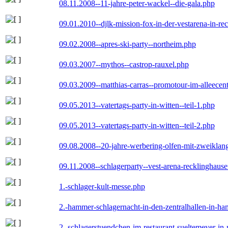
08.11.2008--11-jahre-peter-wackel--die-gala.php
09.01.2010--djlk-mission-fox-in-der-vestarena-in-re
09.02.2008--apres-ski-party--northeim.php
09.03.2007--mythos--castrop-rauxel.php
09.03.2009--matthias-carras--promotour-im-alleece
09.05.2013--vatertags-party-in-witten--teil-1.php
09.05.2013--vatertags-party-in-witten--teil-2.php
09.08.2008--20-jahre-werbering-olfen-mit-zweiklan
09.11.2008--schlagerparty--vest-arena-recklinghaus
1.-schlager-kult-messe.php
2.-hammer-schlagernacht-in-den-zentralhallen-in-h
2.-schlagerstuendchen-im-restaurant-sueltemeyer-in