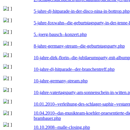
5-jahre-dj-hitparade-in-der-disco-nina-in-bottrop.php
5-jahre-foxwahn--die-geburtstagsparty-in-der-tenn
5.-joerg-bausch--konzert.php
8-jahre-germany-stream--die-geburtstagsparty.php
10-jahre-dirk-florin--die-jubilaeumsparty-mit-album
10-jahre-dj-hitparade--der-branchentreff.php
10-jahre-germany-stream.php
10-jahre-vatertagsparty-am-sonnenschein-in-witten.
10.01.2010--verleihung-des-schlager-saphir--vestar
10.04.2010--das-musikteam-koehler-praesentierte-di
brambauer.php
10.10.2008--malle-closing.php