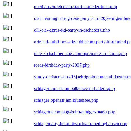
oberhausen-feiert-im-stadion-niederrhein.php
olaf-henning--die-grosse-party-zum-20jaehrigen-bu
olli-ole--apres-ski-party-in-ascheberg.php
original-kultshow--die-jubilaeumsparty-in-reinfeld.p
rene-kretschmer--die-albumpremiere-in-hamm.php
rosas-birthday-party-2007.php
sandy-christen--das-15jaehrige-buehnenjubilaeum-m
schlager-am-see-am-silbersee-in-haltern.php
schlager-openair-am-klutensee.php
schlagernachmittag-beim-enniger-markt.php
schlagerparty-bei-mittwochs-in-luedinghausen.php