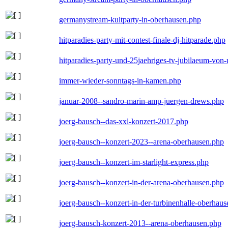
germanystream-kultparty-in-oberhausen.php
hitparadies-party-mit-contest-finale-dj-hitparade.php
hitparadies-party-und-25jaehriges-tv-jubilaeum-vo
immer-wieder-sonntags-in-kamen.php
januar-2008--sandro-marin-amp-juergen-drews.php
joerg-bausch--das-xxl-konzert-2017.php
joerg-bausch--konzert-2023--arena-oberhausen.php
joerg-bausch--konzert-im-starlight-express.php
joerg-bausch--konzert-in-der-arena-oberhausen.php
joerg-bausch--konzert-in-der-turbinenhalle-oberhau
joerg-bausch-konzert-2013--arena-oberhausen.php