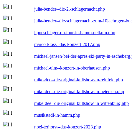
julia-bender--die-2.-schlagernacht.php
julia-bender--die-schlagernacht-zum-10jaehrigen-b
lippeschlager-on-tour-in-hamm-pelkum.php
marco-kloss--das-konzert-2017.php
michael-jansen-bei-der-apres-ski-party-in-ascheberg
michael-ulm--konzert-in-oberhausen.php
mike-dee--die-original-kultshow-in-reinfeld.php
mike-dee--die-original-kultshow-in-uetersen.php
mike-dee--die-original-kultshow-in-wittenburg.php
musikstadl-in-hamm.php
noel-terhorst--das-konzert-2023.php