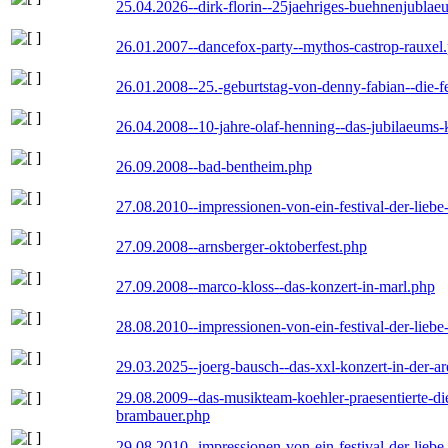
25.04.2026--dirk-florin--25jaehriges-buehnenjublaeu
26.01.2007--dancefox-party--mythos-castrop-rauxel
26.01.2008--25.-geburtstag-von-denny-fabian--die-fei
26.04.2008--10-jahre-olaf-henning--das-jubilaeums-
26.09.2008--bad-bentheim.php
27.08.2010--impressionen-von-ein-festival-der-lieb
27.09.2008--arnsberger-oktoberfest.php
27.09.2008--marco-kloss--das-konzert-in-marl.php
28.08.2010--impressionen-von-ein-festival-der-lieb
29.03.2025--joerg-bausch--das-xxl-konzert-in-der-a
29.08.2009--das-musikteam-koehler-praesentierte-di
brambauer.php
29.08.2010--impressionen-von-ein-festival-der-lieb