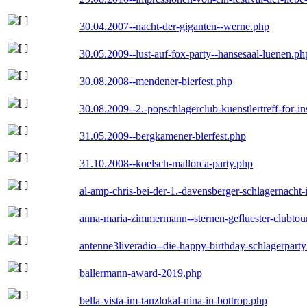
30.04.2007--nacht-der-giganten--werne.php
30.05.2009--lust-auf-fox-party--hansesaal-luenen.ph
30.08.2008--mendener-bierfest.php
30.08.2009--2.-popschlagerclub-kuenstlertreff-for-i
31.05.2009--bergkamener-bierfest.php
31.10.2008--koelsch-mallorca-party.php
al-amp-chris-bei-der-1.-davensberger-schlagernacht
anna-maria-zimmermann--sternen-gefluester-clubtou
antenne3liveradio--die-happy-birthday-schlagerpart
ballermann-award-2019.php
bella-vista-im-tanzlokal-nina-in-bottrop.php