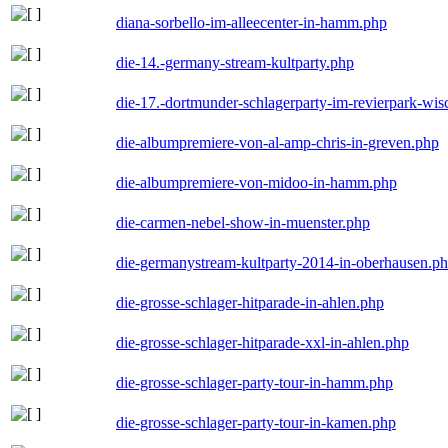
diana-sorbello-im-alleecenter-in-hamm.php
die-14.-germany-stream-kultparty.php
die-17.-dortmunder-schlagerparty-im-revierpark-wis
die-albumpremiere-von-al-amp-chris-in-greven.php
die-albumpremiere-von-midoo-in-hamm.php
die-carmen-nebel-show-in-muenster.php
die-germanystream-kultparty-2014-in-oberhausen.p
die-grosse-schlager-hitparade-in-ahlen.php
die-grosse-schlager-hitparade-xxl-in-ahlen.php
die-grosse-schlager-party-tour-in-hamm.php
die-grosse-schlager-party-tour-in-kamen.php