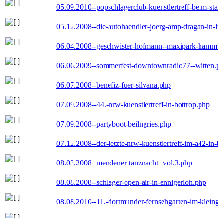
05.09.2010--popschlagerclub-kuenstlertreff-beim-sta
05.12.2008--die-autohaendler-joerg-amp-dragan-in-
06.04.2008--geschwister-hofmann--maxipark-hamm
06.06.2009--sommerfest-downtownradio77--witten.
06.07.2008--benefiz-fuer-silvana.php
07.09.2008--44.-nrw-kuenstlertreff-in-bottrop.php
07.09.2008--partyboot-beilngries.php
07.12.2008--der-letzte-nrw-kuenstlertreff-im-a42-in-
08.03.2008--mendener-tanznacht--vol.3.php
08.08.2008--schlager-open-air-in-ennigerloh.php
08.08.2010--11.-dortmunder-fernsehgarten-im-klein