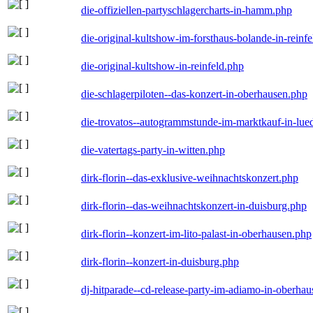
die-offiziellen-partyschlagercharts-in-hamm.php
die-original-kultshow-im-forsthaus-bolande-in-reinf
die-original-kultshow-in-reinfeld.php
die-schlagerpiloten--das-konzert-in-oberhausen.php
die-trovatos--autogrammstunde-im-marktkauf-in-lu
die-vatertags-party-in-witten.php
dirk-florin--das-exklusive-weihnachtskonzert.php
dirk-florin--das-weihnachtskonzert-in-duisburg.php
dirk-florin--konzert-im-lito-palast-in-oberhausen.php
dirk-florin--konzert-in-duisburg.php
dj-hitparade--cd-release-party-im-adiamo-in-oberha