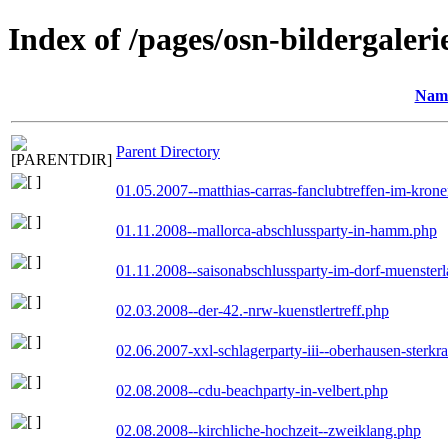
Index of /pages/osn-bildergaleri
Nam
Parent Directory
01.05.2007--matthias-carras-fanclubtreffen-im-kron
01.11.2008--mallorca-abschlussparty-in-hamm.php
01.11.2008--saisonabschlussparty-im-dorf-muenster
02.03.2008--der-42.-nrw-kuenstlertreff.php
02.06.2007-xxl-schlagerparty-iii--oberhausen-sterkr
02.08.2008--cdu-beachparty-in-velbert.php
02.08.2008--kirchliche-hochzeit--zweiklang.php