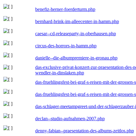
benefiz-herner-foerderturm.php
bernhard-brink-im-alleecenter-in-hamm.php
caesar--cd-releaseparty-in-oberhausen.php
circus-des-horrors-in-hamm.php
danielle--die-albumpremiere-in-gronau.php
das-exclusive-privat-konzert-zur-praesentation-des
wendler-in-dinslaken.php
das-fruehlingsfest-bei-graf-s-reisen-mit-der-grossen-
das-fruehlingsfest-bei-graf-s-reisen-mit-der-grossen-
das-schlager-meetampgreet-und-der-schlagerzauber-
declan--studio-aufnahmen-2007.php
denny-fabian--praesentation-des-albums-zeitlos.php