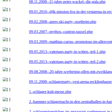
08.11.2008--11-jahre-peter-wackel--die-gala.php
09.01.2010--djlk-mission-fox-in-der-vestarena-in-re
09.02.2008--apres-ski-party--northeim.php
09.03.2007--mythos--castrop-rauxel.php
09.03.2009--matthias-carras--promotour-im-alleece
09.05.2013--vatertags-party-in-witten--teil-1.php
09.05.2013--vatertags-party-in-witten--teil-2.php
09.08.2008--20-jahre-werbering-olfen-mit-zweiklan
09.11.2008--schlagerparty--vest-arena-recklinghaus
1.-schlager-kult-messe.php
2.-hammer-schlagernacht-in-den-zentralhallen-in-h
2.-schlagerstuendchen-im-restaurant-sueltemeyer-in