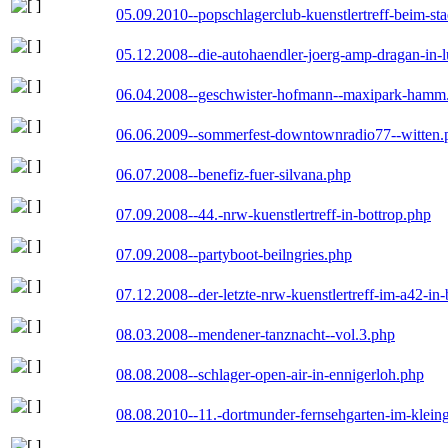
05.09.2010--popschlagerclub-kuenstlertreff-beim-sta
05.12.2008--die-autohaendler-joerg-amp-dragan-in-
06.04.2008--geschwister-hofmann--maxipark-hamm
06.06.2009--sommerfest-downtownradio77--witten.
06.07.2008--benefiz-fuer-silvana.php
07.09.2008--44.-nrw-kuenstlertreff-in-bottrop.php
07.09.2008--partyboot-beilngries.php
07.12.2008--der-letzte-nrw-kuenstlertreff-im-a42-in-
08.03.2008--mendener-tanznacht--vol.3.php
08.08.2008--schlager-open-air-in-ennigerloh.php
08.08.2010--11.-dortmunder-fernsehgarten-im-klein