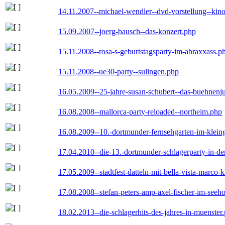
14.11.2007--michael-wendler--dvd-vorstellung--kin
15.09.2007--joerg-bausch--das-konzert.php
15.11.2008--rosa-s-geburtstagsparty-im-abraxxass.p
15.11.2008--ue30-party--sulingen.php
16.05.2009--25-jahre-susan-schubert--das-buehnenj
16.08.2008--mallorca-party-reloaded--northeim.php
16.08.2009--10.-dortmunder-fernsehgarten-im-klein
17.04.2010--die-13.-dortmunder-schlagerparty-in-der
17.05.2009--stadtfest-datteln-mit-bella-vista-marco-
17.08.2008--stefan-peters-amp-axel-fischer-im-seeho
18.02.2013--die-schlagerhits-des-jahres-in-muenster