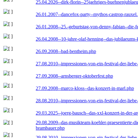
25.04.2026--dirk-florin--25jaehriges-buehnenjublaeu
26.01.2007--dancefox-party--mythos-castrop-rauxel
26.01.2008--25.-geburtstag-von-denny-fabian--die-fei
26.04.2008--10-jahre-olaf-henning--das-jubilaeums-
26.09.2008--bad-bentheim.php
27.08.2010--impressionen-von-ein-festival-der-lieb
27.09.2008--arnsberger-oktoberfest.php
27.09.2008--marco-kloss--das-konzert-in-marl.php
28.08.2010--impressionen-von-ein-festival-der-lieb
29.03.2025--joerg-bausch--das-xxl-konzert-in-der-a
29.08.2009--das-musikteam-koehler-praesentierte-di
brambauer.php
29.08.2010--impressionen-von-ein-festival-der-lieb