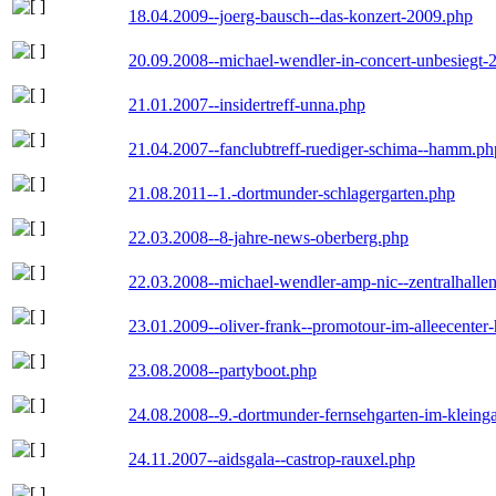
18.04.2009--joerg-bausch--das-konzert-2009.php
20.09.2008--michael-wendler-in-concert-unbesiegt-
21.01.2007--insidertreff-unna.php
21.04.2007--fanclubtreff-ruediger-schima--hamm.ph
21.08.2011--1.-dortmunder-schlagergarten.php
22.03.2008--8-jahre-news-oberberg.php
22.03.2008--michael-wendler-amp-nic--zentralhall
23.01.2009--oliver-frank--promotour-im-alleecente
23.08.2008--partyboot.php
24.08.2008--9.-dortmunder-fernsehgarten-im-kleinga
24.11.2007--aidsgala--castrop-rauxel.php