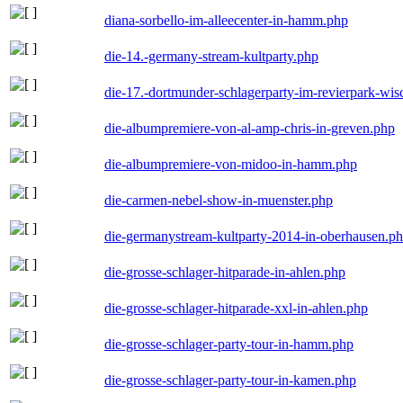
diana-sorbello-im-alleecenter-in-hamm.php
die-14.-germany-stream-kultparty.php
die-17.-dortmunder-schlagerparty-im-revierpark-wis
die-albumpremiere-von-al-amp-chris-in-greven.php
die-albumpremiere-von-midoo-in-hamm.php
die-carmen-nebel-show-in-muenster.php
die-germanystream-kultparty-2014-in-oberhausen.p
die-grosse-schlager-hitparade-in-ahlen.php
die-grosse-schlager-hitparade-xxl-in-ahlen.php
die-grosse-schlager-party-tour-in-hamm.php
die-grosse-schlager-party-tour-in-kamen.php