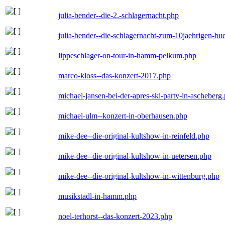
julia-bender--die-2.-schlagernacht.php
julia-bender--die-schlagernacht-zum-10jaehrigen-b
lippeschlager-on-tour-in-hamm-pelkum.php
marco-kloss--das-konzert-2017.php
michael-jansen-bei-der-apres-ski-party-in-ascheberg
michael-ulm--konzert-in-oberhausen.php
mike-dee--die-original-kultshow-in-reinfeld.php
mike-dee--die-original-kultshow-in-uetersen.php
mike-dee--die-original-kultshow-in-wittenburg.php
musikstadl-in-hamm.php
noel-terhorst--das-konzert-2023.php