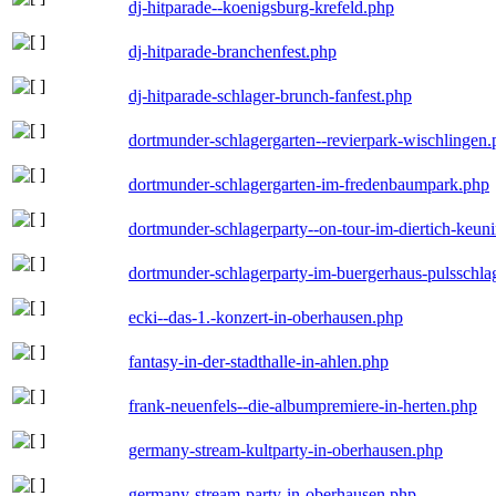
dj-hitparade--koenigsburg-krefeld.php
dj-hitparade-branchenfest.php
dj-hitparade-schlager-brunch-fanfest.php
dortmunder-schlagergarten--revierpark-wischlingen
dortmunder-schlagergarten-im-fredenbaumpark.php
dortmunder-schlagerparty--on-tour-im-diertich-keu
dortmunder-schlagerparty-im-buergerhaus-pulsschla
ecki--das-1.-konzert-in-oberhausen.php
fantasy-in-der-stadthalle-in-ahlen.php
frank-neuenfels--die-albumpremiere-in-herten.php
germany-stream-kultparty-in-oberhausen.php
germany-stream-party-in-oberhausen.php