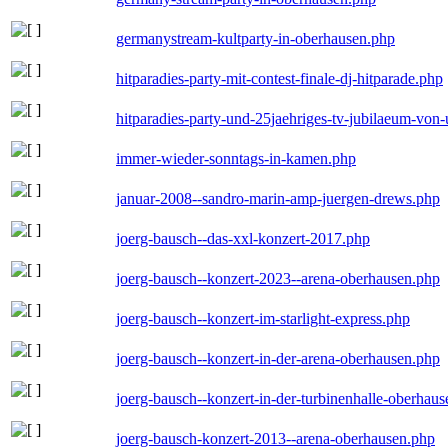
germanystream-kultparty-in-oberhausen.php
hitparadies-party-mit-contest-finale-dj-hitparade.php
hitparadies-party-und-25jaehriges-tv-jubilaeum-vo
immer-wieder-sonntags-in-kamen.php
januar-2008--sandro-marin-amp-juergen-drews.php
joerg-bausch--das-xxl-konzert-2017.php
joerg-bausch--konzert-2023--arena-oberhausen.php
joerg-bausch--konzert-im-starlight-express.php
joerg-bausch--konzert-in-der-arena-oberhausen.php
joerg-bausch--konzert-in-der-turbinenhalle-oberhau
joerg-bausch-konzert-2013--arena-oberhausen.php