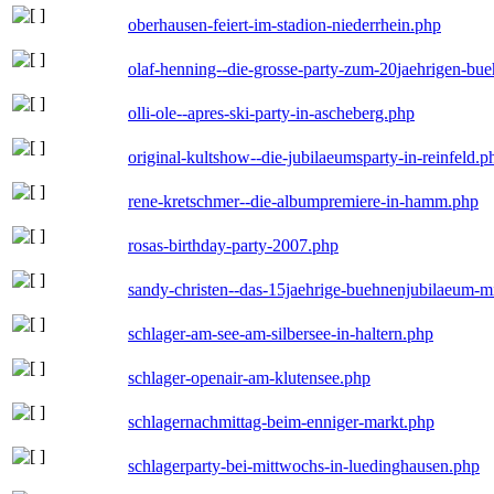
oberhausen-feiert-im-stadion-niederrhein.php
olaf-henning--die-grosse-party-zum-20jaehrigen-bu
olli-ole--apres-ski-party-in-ascheberg.php
original-kultshow--die-jubilaeumsparty-in-reinfeld.p
rene-kretschmer--die-albumpremiere-in-hamm.php
rosas-birthday-party-2007.php
sandy-christen--das-15jaehrige-buehnenjubilaeum-m
schlager-am-see-am-silbersee-in-haltern.php
schlager-openair-am-klutensee.php
schlagernachmittag-beim-enniger-markt.php
schlagerparty-bei-mittwochs-in-luedinghausen.php