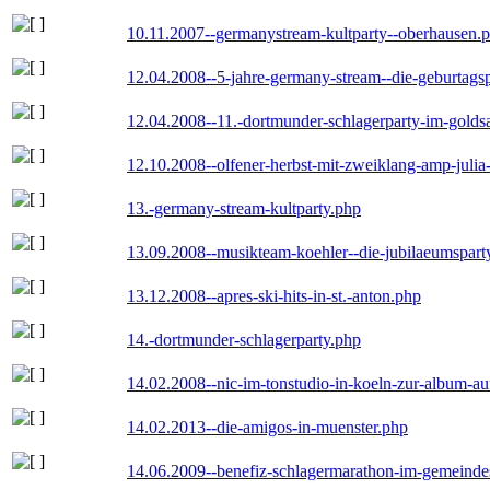
10.11.2007--germanystream-kultparty--oberhausen.
12.04.2008--5-jahre-germany-stream--die-geburtags
12.04.2008--11.-dortmunder-schlagerparty-im-goldsa
12.10.2008--olfener-herbst-mit-zweiklang-amp-julia
13.-germany-stream-kultparty.php
13.09.2008--musikteam-koehler--die-jubilaeumspart
13.12.2008--apres-ski-hits-in-st.-anton.php
14.-dortmunder-schlagerparty.php
14.02.2008--nic-im-tonstudio-in-koeln-zur-album-a
14.02.2013--die-amigos-in-muenster.php
14.06.2009--benefiz-schlagermarathon-im-gemeindes