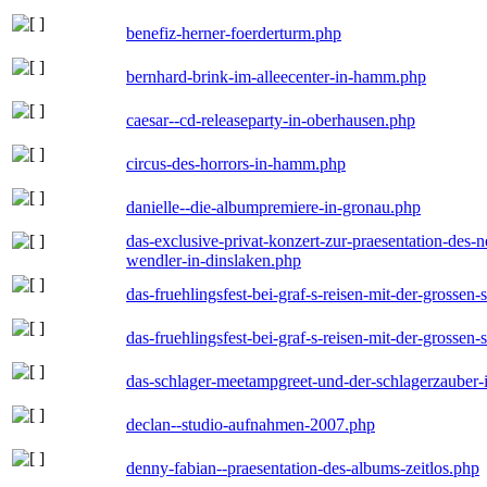
benefiz-herner-foerderturm.php
bernhard-brink-im-alleecenter-in-hamm.php
caesar--cd-releaseparty-in-oberhausen.php
circus-des-horrors-in-hamm.php
danielle--die-albumpremiere-in-gronau.php
das-exclusive-privat-konzert-zur-praesentation-des
wendler-in-dinslaken.php
das-fruehlingsfest-bei-graf-s-reisen-mit-der-grossen-
das-fruehlingsfest-bei-graf-s-reisen-mit-der-grossen-
das-schlager-meetampgreet-und-der-schlagerzauber-
declan--studio-aufnahmen-2007.php
denny-fabian--praesentation-des-albums-zeitlos.php