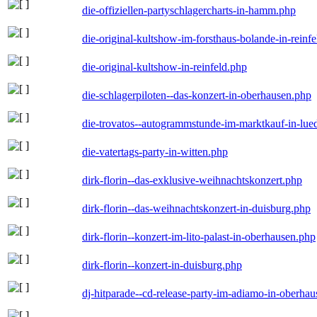
die-offiziellen-partyschlagercharts-in-hamm.php
die-original-kultshow-im-forsthaus-bolande-in-reinf
die-original-kultshow-in-reinfeld.php
die-schlagerpiloten--das-konzert-in-oberhausen.php
die-trovatos--autogrammstunde-im-marktkauf-in-lu
die-vatertags-party-in-witten.php
dirk-florin--das-exklusive-weihnachtskonzert.php
dirk-florin--das-weihnachtskonzert-in-duisburg.php
dirk-florin--konzert-im-lito-palast-in-oberhausen.php
dirk-florin--konzert-in-duisburg.php
dj-hitparade--cd-release-party-im-adiamo-in-oberha