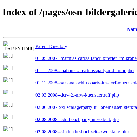
Index of /pages/osn-bildergaleri
Nam
Parent Directory
01.05.2007--matthias-carras-fanclubtreffen-im-kron
01.11.2008--mallorca-abschlussparty-in-hamm.php
01.11.2008--saisonabschlussparty-im-dorf-muenster
02.03.2008--der-42.-nrw-kuenstlertreff.php
02.06.2007-xxl-schlagerparty-iii--oberhausen-sterkr
02.08.2008--cdu-beachparty-in-velbert.php
02.08.2008--kirchliche-hochzeit--zweiklang.php