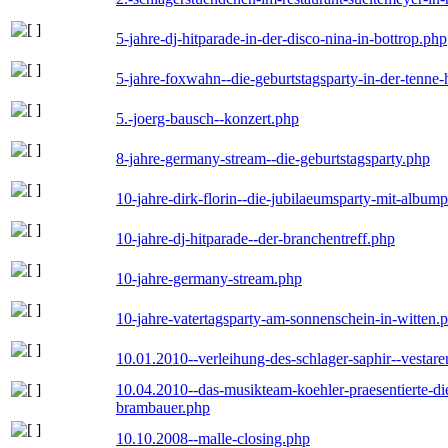
5-jahre-dj-hitparade-in-der-disco-nina-in-bottrop.php
5-jahre-foxwahn--die-geburtstagsparty-in-der-tenn
5.-joerg-bausch--konzert.php
8-jahre-germany-stream--die-geburtstagsparty.php
10-jahre-dirk-florin--die-jubilaeumsparty-mit-album
10-jahre-dj-hitparade--der-branchentreff.php
10-jahre-germany-stream.php
10-jahre-vatertagsparty-am-sonnenschein-in-witten.
10.01.2010--verleihung-des-schlager-saphir--vestar
10.04.2010--das-musikteam-koehler-praesentierte-di
brambauer.php
10.10.2008--malle-closing.php