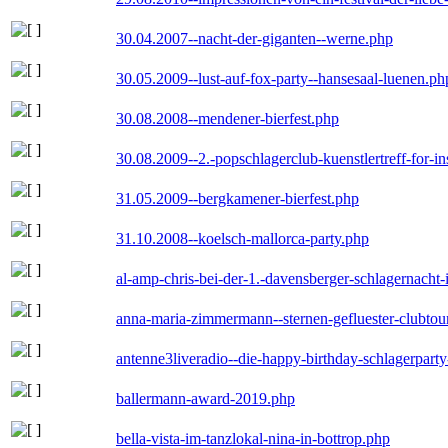
30.04.2007--nacht-der-giganten--werne.php
30.05.2009--lust-auf-fox-party--hansesaal-luenen.ph
30.08.2008--mendener-bierfest.php
30.08.2009--2.-popschlagerclub-kuenstlertreff-for-i
31.05.2009--bergkamener-bierfest.php
31.10.2008--koelsch-mallorca-party.php
al-amp-chris-bei-der-1.-davensberger-schlagernacht
anna-maria-zimmermann--sternen-gefluester-clubtou
antenne3liveradio--die-happy-birthday-schlagerpart
ballermann-award-2019.php
bella-vista-im-tanzlokal-nina-in-bottrop.php