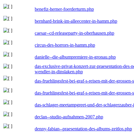
benefiz-herner-foerderturm.php
bernhard-brink-im-alleecenter-in-hamm.php
caesar--cd-releaseparty-in-oberhausen.php
circus-des-horrors-in-hamm.php
danielle--die-albumpremiere-in-gronau.php
das-exclusive-privat-konzert-zur-praesentation-des
wendler-in-dinslaken.php
das-fruehlingsfest-bei-graf-s-reisen-mit-der-grossen-
das-fruehlingsfest-bei-graf-s-reisen-mit-der-grossen-
das-schlager-meetampgreet-und-der-schlagerzauber-
declan--studio-aufnahmen-2007.php
denny-fabian--praesentation-des-albums-zeitlos.php