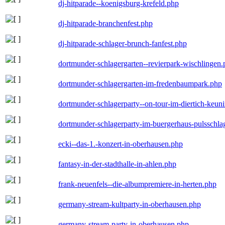
dj-hitparade--koenigsburg-krefeld.php
dj-hitparade-branchenfest.php
dj-hitparade-schlager-brunch-fanfest.php
dortmunder-schlagergarten--revierpark-wischlingen
dortmunder-schlagergarten-im-fredenbaumpark.php
dortmunder-schlagerparty--on-tour-im-diertich-keu
dortmunder-schlagerparty-im-buergerhaus-pulsschla
ecki--das-1.-konzert-in-oberhausen.php
fantasy-in-der-stadthalle-in-ahlen.php
frank-neuenfels--die-albumpremiere-in-herten.php
germany-stream-kultparty-in-oberhausen.php
germany-stream-party-in-oberhausen.php