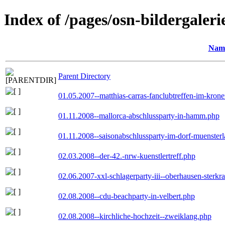
Index of /pages/osn-bildergaleri
Nam
Parent Directory
01.05.2007--matthias-carras-fanclubtreffen-im-kron
01.11.2008--mallorca-abschlussparty-in-hamm.php
01.11.2008--saisonabschlussparty-im-dorf-muenster
02.03.2008--der-42.-nrw-kuenstlertreff.php
02.06.2007-xxl-schlagerparty-iii--oberhausen-sterkr
02.08.2008--cdu-beachparty-in-velbert.php
02.08.2008--kirchliche-hochzeit--zweiklang.php