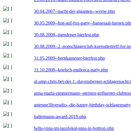
30.04.2007--nacht-der-giganten--werne.php
30.05.2009--lust-auf-fox-party--hansesaal-luenen.ph
30.08.2008--mendener-bierfest.php
30.08.2009--2.-popschlagerclub-kuenstlertreff-for-i
31.05.2009--bergkamener-bierfest.php
31.10.2008--koelsch-mallorca-party.php
al-amp-chris-bei-der-1.-davensberger-schlagernacht
anna-maria-zimmermann--sternen-gefluester-clubtou
antenne3liveradio--die-happy-birthday-schlagerpart
ballermann-award-2019.php
bella-vista-im-tanzlokal-nina-in-bottrop.php