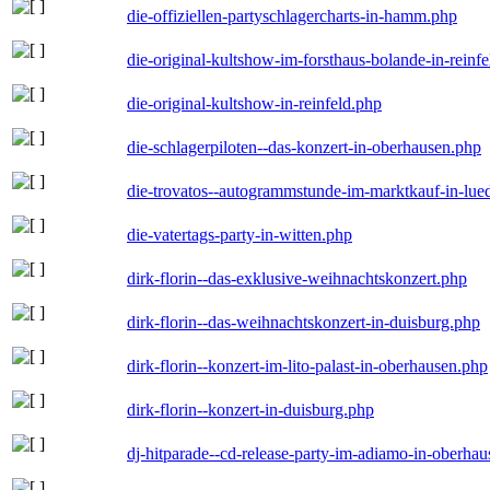
die-offiziellen-partyschlagercharts-in-hamm.php
die-original-kultshow-im-forsthaus-bolande-in-reinf
die-original-kultshow-in-reinfeld.php
die-schlagerpiloten--das-konzert-in-oberhausen.php
die-trovatos--autogrammstunde-im-marktkauf-in-lu
die-vatertags-party-in-witten.php
dirk-florin--das-exklusive-weihnachtskonzert.php
dirk-florin--das-weihnachtskonzert-in-duisburg.php
dirk-florin--konzert-im-lito-palast-in-oberhausen.php
dirk-florin--konzert-in-duisburg.php
dj-hitparade--cd-release-party-im-adiamo-in-oberha