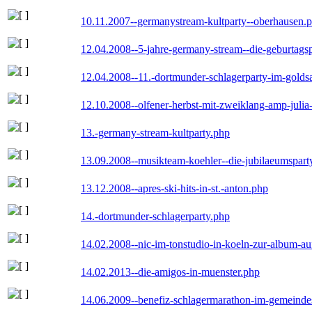
10.11.2007--germanystream-kultparty--oberhausen.
12.04.2008--5-jahre-germany-stream--die-geburtags
12.04.2008--11.-dortmunder-schlagerparty-im-goldsa
12.10.2008--olfener-herbst-mit-zweiklang-amp-julia
13.-germany-stream-kultparty.php
13.09.2008--musikteam-koehler--die-jubilaeumspart
13.12.2008--apres-ski-hits-in-st.-anton.php
14.-dortmunder-schlagerparty.php
14.02.2008--nic-im-tonstudio-in-koeln-zur-album-a
14.02.2013--die-amigos-in-muenster.php
14.06.2009--benefiz-schlagermarathon-im-gemeindes