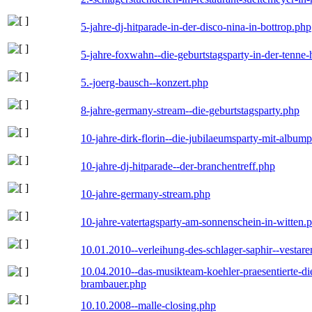
5-jahre-dj-hitparade-in-der-disco-nina-in-bottrop.php
5-jahre-foxwahn--die-geburtstagsparty-in-der-tenn
5.-joerg-bausch--konzert.php
8-jahre-germany-stream--die-geburtstagsparty.php
10-jahre-dirk-florin--die-jubilaeumsparty-mit-album
10-jahre-dj-hitparade--der-branchentreff.php
10-jahre-germany-stream.php
10-jahre-vatertagsparty-am-sonnenschein-in-witten.
10.01.2010--verleihung-des-schlager-saphir--vestar
10.04.2010--das-musikteam-koehler-praesentierte-di
brambauer.php
10.10.2008--malle-closing.php