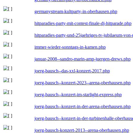
germanystream-kultparty-in-oberhausen.php
hitparadies-party-mit-contest-finale-dj-hitparade.php
hitparadies-party-und-25jaehriges-tv-jubilaeum-vo
immer-wieder-sonntags-in-kamen.php
januar-2008--sandro-marin-amp-juergen-drews.php
joerg-bausch--das-xxl-konzert-2017.php
joerg-bausch--konzert-2023--arena-oberhausen.php
joerg-bausch--konzert-im-starlight-express.php
joerg-bausch--konzert-in-der-arena-oberhausen.php
joerg-bausch--konzert-in-der-turbinenhalle-oberhau
joerg-bausch-konzert-2013--arena-oberhausen.php