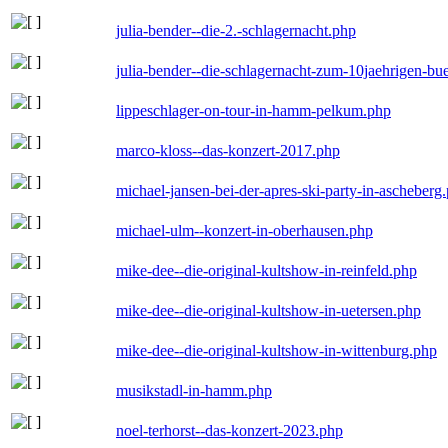
julia-bender--die-2.-schlagernacht.php
julia-bender--die-schlagernacht-zum-10jaehrigen-b
lippeschlager-on-tour-in-hamm-pelkum.php
marco-kloss--das-konzert-2017.php
michael-jansen-bei-der-apres-ski-party-in-ascheberg
michael-ulm--konzert-in-oberhausen.php
mike-dee--die-original-kultshow-in-reinfeld.php
mike-dee--die-original-kultshow-in-uetersen.php
mike-dee--die-original-kultshow-in-wittenburg.php
musikstadl-in-hamm.php
noel-terhorst--das-konzert-2023.php