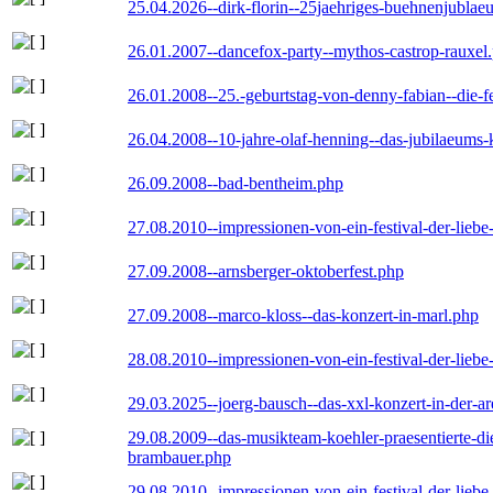
25.04.2026--dirk-florin--25jaehriges-buehnenjublaeu
26.01.2007--dancefox-party--mythos-castrop-rauxel
26.01.2008--25.-geburtstag-von-denny-fabian--die-fei
26.04.2008--10-jahre-olaf-henning--das-jubilaeums-
26.09.2008--bad-bentheim.php
27.08.2010--impressionen-von-ein-festival-der-lieb
27.09.2008--arnsberger-oktoberfest.php
27.09.2008--marco-kloss--das-konzert-in-marl.php
28.08.2010--impressionen-von-ein-festival-der-lieb
29.03.2025--joerg-bausch--das-xxl-konzert-in-der-a
29.08.2009--das-musikteam-koehler-praesentierte-di
brambauer.php
29.08.2010--impressionen-von-ein-festival-der-lieb