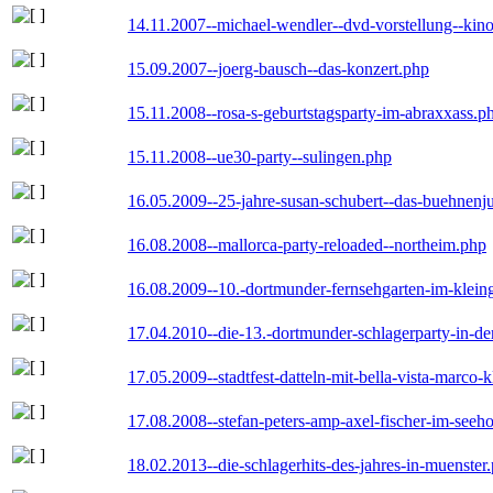
14.11.2007--michael-wendler--dvd-vorstellung--kin
15.09.2007--joerg-bausch--das-konzert.php
15.11.2008--rosa-s-geburtstagsparty-im-abraxxass.p
15.11.2008--ue30-party--sulingen.php
16.05.2009--25-jahre-susan-schubert--das-buehnenj
16.08.2008--mallorca-party-reloaded--northeim.php
16.08.2009--10.-dortmunder-fernsehgarten-im-klein
17.04.2010--die-13.-dortmunder-schlagerparty-in-der
17.05.2009--stadtfest-datteln-mit-bella-vista-marco-
17.08.2008--stefan-peters-amp-axel-fischer-im-seeho
18.02.2013--die-schlagerhits-des-jahres-in-muenster