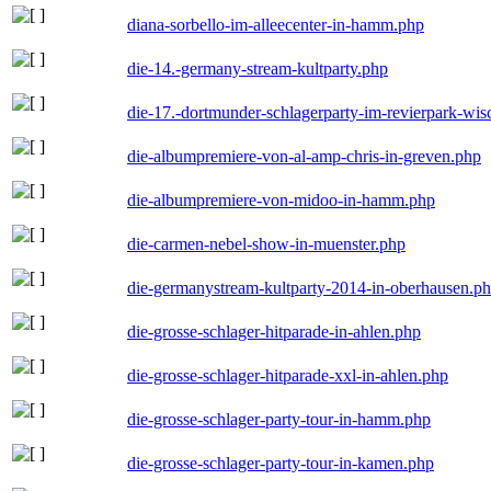
diana-sorbello-im-alleecenter-in-hamm.php
die-14.-germany-stream-kultparty.php
die-17.-dortmunder-schlagerparty-im-revierpark-wis
die-albumpremiere-von-al-amp-chris-in-greven.php
die-albumpremiere-von-midoo-in-hamm.php
die-carmen-nebel-show-in-muenster.php
die-germanystream-kultparty-2014-in-oberhausen.p
die-grosse-schlager-hitparade-in-ahlen.php
die-grosse-schlager-hitparade-xxl-in-ahlen.php
die-grosse-schlager-party-tour-in-hamm.php
die-grosse-schlager-party-tour-in-kamen.php