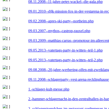
08.11.2008--11-jahre-peter-wackel--die-gala.php
09.01.2010--djlk-mission-fox-in-der-vestarena-in-re
09.02.2008--apres-ski-party--northeim.php
09.03.2007--mythos--castrop-rauxel.php
09.03.2009--matthias-carras--promotour-im-alleece
09.05.2013--vatertags-party-in-witten--teil-1.php
09.05.2013--vatertags-party-in-witten--teil-2.php
09.08.2008--20-jahre-werbering-olfen-mit-zweiklan
09.11.2008--schlagerparty--vest-arena-recklinghaus
1.-schlager-kult-messe.php
2.-hammer-schlagernacht-in-den-zentralhallen-in-h
2.-schlagerstuendchen-im-restaurant-sueltemeyer-in