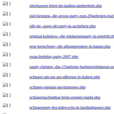
oberhausen-feiert-im-stadion-niederrhein.php
olaf-henning--die-grosse-party-zum-20jaehrigen-bu
olli-ole--apres-ski-party-in-ascheberg.php
original-kultshow--die-jubilaeumsparty-in-reinfeld.p
rene-kretschmer--die-albumpremiere-in-hamm.php
rosas-birthday-party-2007.php
sandy-christen--das-15jaehrige-buehnenjubilaeum-m
schlager-am-see-am-silbersee-in-haltern.php
schlager-openair-am-klutensee.php
schlagernachmittag-beim-enniger-markt.php
schlagerparty-bei-mittwochs-in-luedinghausen.php