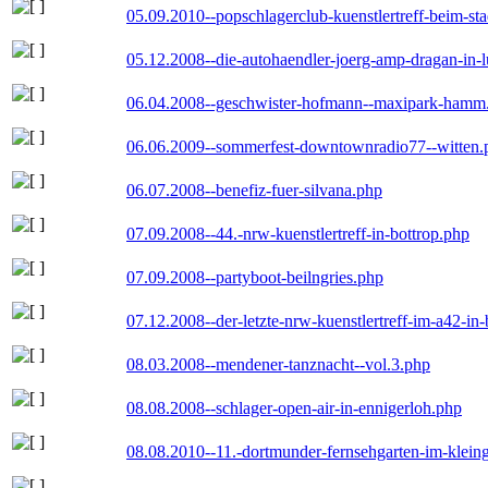
05.09.2010--popschlagerclub-kuenstlertreff-beim-sta
05.12.2008--die-autohaendler-joerg-amp-dragan-in-
06.04.2008--geschwister-hofmann--maxipark-hamm
06.06.2009--sommerfest-downtownradio77--witten.
06.07.2008--benefiz-fuer-silvana.php
07.09.2008--44.-nrw-kuenstlertreff-in-bottrop.php
07.09.2008--partyboot-beilngries.php
07.12.2008--der-letzte-nrw-kuenstlertreff-im-a42-in-
08.03.2008--mendener-tanznacht--vol.3.php
08.08.2008--schlager-open-air-in-ennigerloh.php
08.08.2010--11.-dortmunder-fernsehgarten-im-klein