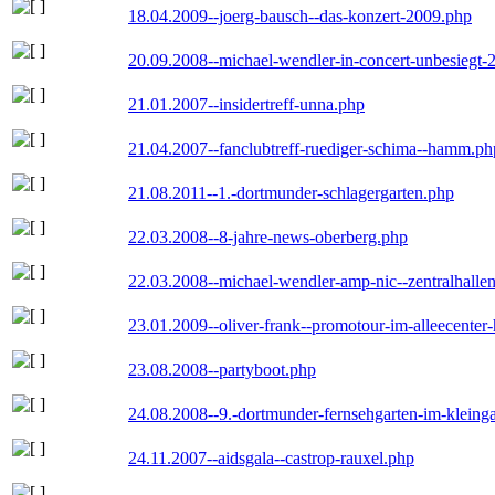
18.04.2009--joerg-bausch--das-konzert-2009.php
20.09.2008--michael-wendler-in-concert-unbesiegt-
21.01.2007--insidertreff-unna.php
21.04.2007--fanclubtreff-ruediger-schima--hamm.ph
21.08.2011--1.-dortmunder-schlagergarten.php
22.03.2008--8-jahre-news-oberberg.php
22.03.2008--michael-wendler-amp-nic--zentralhall
23.01.2009--oliver-frank--promotour-im-alleecente
23.08.2008--partyboot.php
24.08.2008--9.-dortmunder-fernsehgarten-im-kleinga
24.11.2007--aidsgala--castrop-rauxel.php