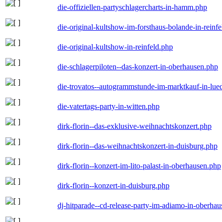
die-offiziellen-partyschlagercharts-in-hamm.php
die-original-kultshow-im-forsthaus-bolande-in-reinf
die-original-kultshow-in-reinfeld.php
die-schlagerpiloten--das-konzert-in-oberhausen.php
die-trovatos--autogrammstunde-im-marktkauf-in-lu
die-vatertags-party-in-witten.php
dirk-florin--das-exklusive-weihnachtskonzert.php
dirk-florin--das-weihnachtskonzert-in-duisburg.php
dirk-florin--konzert-im-lito-palast-in-oberhausen.php
dirk-florin--konzert-in-duisburg.php
dj-hitparade--cd-release-party-im-adiamo-in-oberha