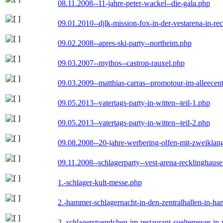
08.11.2008--11-jahre-peter-wackel--die-gala.php
09.01.2010--djlk-mission-fox-in-der-vestarena-in-re
09.02.2008--apres-ski-party--northeim.php
09.03.2007--mythos--castrop-rauxel.php
09.03.2009--matthias-carras--promotour-im-alleece
09.05.2013--vatertags-party-in-witten--teil-1.php
09.05.2013--vatertags-party-in-witten--teil-2.php
09.08.2008--20-jahre-werbering-olfen-mit-zweiklan
09.11.2008--schlagerparty--vest-arena-recklinghaus
1.-schlager-kult-messe.php
2.-hammer-schlagernacht-in-den-zentralhallen-in-h
2.-schlagerstuendchen-im-restaurant-sueltemeyer-in