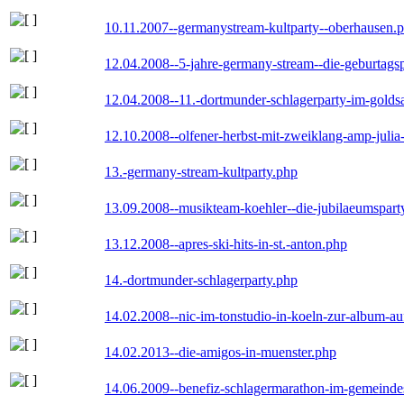
10.11.2007--germanystream-kultparty--oberhausen.
12.04.2008--5-jahre-germany-stream--die-geburtags
12.04.2008--11.-dortmunder-schlagerparty-im-goldsa
12.10.2008--olfener-herbst-mit-zweiklang-amp-julia
13.-germany-stream-kultparty.php
13.09.2008--musikteam-koehler--die-jubilaeumspart
13.12.2008--apres-ski-hits-in-st.-anton.php
14.-dortmunder-schlagerparty.php
14.02.2008--nic-im-tonstudio-in-koeln-zur-album-a
14.02.2013--die-amigos-in-muenster.php
14.06.2009--benefiz-schlagermarathon-im-gemeindes