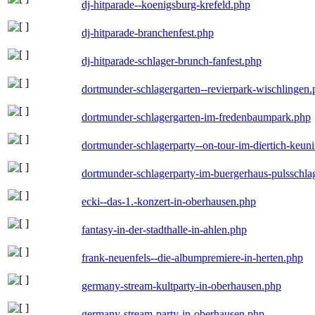
dj-hitparade--koenigsburg-krefeld.php
dj-hitparade-branchenfest.php
dj-hitparade-schlager-brunch-fanfest.php
dortmunder-schlagergarten--revierpark-wischlingen
dortmunder-schlagergarten-im-fredenbaumpark.php
dortmunder-schlagerparty--on-tour-im-diertich-keu
dortmunder-schlagerparty-im-buergerhaus-pulsschla
ecki--das-1.-konzert-in-oberhausen.php
fantasy-in-der-stadthalle-in-ahlen.php
frank-neuenfels--die-albumpremiere-in-herten.php
germany-stream-kultparty-in-oberhausen.php
germany-stream-party-in-oberhausen.php