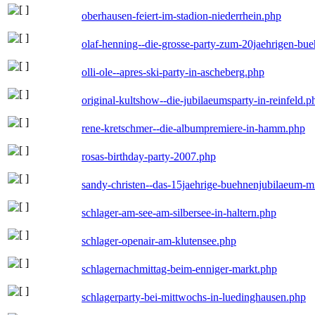
oberhausen-feiert-im-stadion-niederrhein.php
olaf-henning--die-grosse-party-zum-20jaehrigen-bu
olli-ole--apres-ski-party-in-ascheberg.php
original-kultshow--die-jubilaeumsparty-in-reinfeld.p
rene-kretschmer--die-albumpremiere-in-hamm.php
rosas-birthday-party-2007.php
sandy-christen--das-15jaehrige-buehnenjubilaeum-m
schlager-am-see-am-silbersee-in-haltern.php
schlager-openair-am-klutensee.php
schlagernachmittag-beim-enniger-markt.php
schlagerparty-bei-mittwochs-in-luedinghausen.php