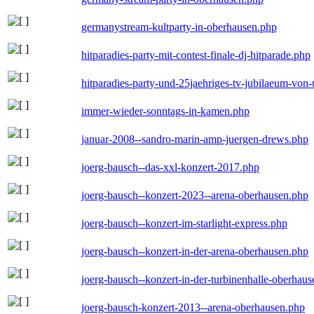
germanystream-kultparty-in-oberhausen.php
hitparadies-party-mit-contest-finale-dj-hitparade.php
hitparadies-party-und-25jaehriges-tv-jubilaeum-vo
immer-wieder-sonntags-in-kamen.php
januar-2008--sandro-marin-amp-juergen-drews.php
joerg-bausch--das-xxl-konzert-2017.php
joerg-bausch--konzert-2023--arena-oberhausen.php
joerg-bausch--konzert-im-starlight-express.php
joerg-bausch--konzert-in-der-arena-oberhausen.php
joerg-bausch--konzert-in-der-turbinenhalle-oberhau
joerg-bausch-konzert-2013--arena-oberhausen.php