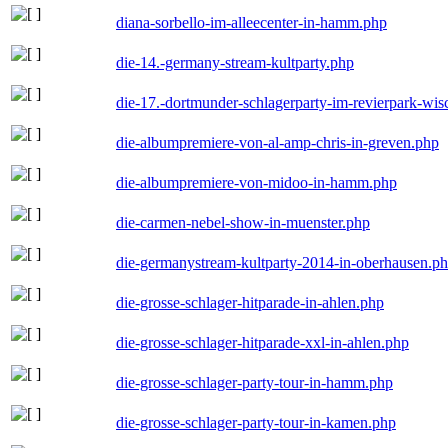
diana-sorbello-im-alleecenter-in-hamm.php
die-14.-germany-stream-kultparty.php
die-17.-dortmunder-schlagerparty-im-revierpark-wis
die-albumpremiere-von-al-amp-chris-in-greven.php
die-albumpremiere-von-midoo-in-hamm.php
die-carmen-nebel-show-in-muenster.php
die-germanystream-kultparty-2014-in-oberhausen.p
die-grosse-schlager-hitparade-in-ahlen.php
die-grosse-schlager-hitparade-xxl-in-ahlen.php
die-grosse-schlager-party-tour-in-hamm.php
die-grosse-schlager-party-tour-in-kamen.php