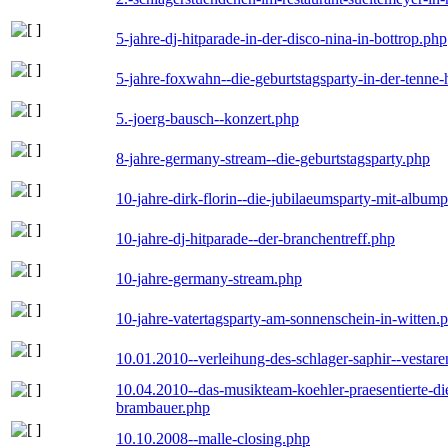
5-jahre-dj-hitparade-in-der-disco-nina-in-bottrop.php
5-jahre-foxwahn--die-geburtstagsparty-in-der-tenn
5.-joerg-bausch--konzert.php
8-jahre-germany-stream--die-geburtstagsparty.php
10-jahre-dirk-florin--die-jubilaeumsparty-mit-album
10-jahre-dj-hitparade--der-branchentreff.php
10-jahre-germany-stream.php
10-jahre-vatertagsparty-am-sonnenschein-in-witten.
10.01.2010--verleihung-des-schlager-saphir--vestar
10.04.2010--das-musikteam-koehler-praesentierte-di
brambauer.php
10.10.2008--malle-closing.php