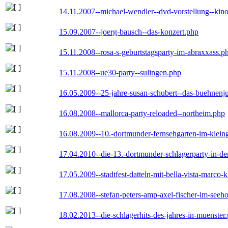
14.11.2007--michael-wendler--dvd-vorstellung--kin
15.09.2007--joerg-bausch--das-konzert.php
15.11.2008--rosa-s-geburtstagsparty-im-abraxxass.p
15.11.2008--ue30-party--sulingen.php
16.05.2009--25-jahre-susan-schubert--das-buehnenj
16.08.2008--mallorca-party-reloaded--northeim.php
16.08.2009--10.-dortmunder-fernsehgarten-im-klein
17.04.2010--die-13.-dortmunder-schlagerparty-in-der
17.05.2009--stadtfest-datteln-mit-bella-vista-marco-
17.08.2008--stefan-peters-amp-axel-fischer-im-seeho
18.02.2013--die-schlagerhits-des-jahres-in-muenster