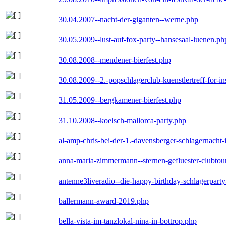
30.04.2007--nacht-der-giganten--werne.php
30.05.2009--lust-auf-fox-party--hansesaal-luenen.ph
30.08.2008--mendener-bierfest.php
30.08.2009--2.-popschlagerclub-kuenstlertreff-for-i
31.05.2009--bergkamener-bierfest.php
31.10.2008--koelsch-mallorca-party.php
al-amp-chris-bei-der-1.-davensberger-schlagernacht
anna-maria-zimmermann--sternen-gefluester-clubtou
antenne3liveradio--die-happy-birthday-schlagerpart
ballermann-award-2019.php
bella-vista-im-tanzlokal-nina-in-bottrop.php