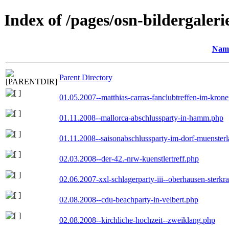
Index of /pages/osn-bildergaleri
Nam
Parent Directory
01.05.2007--matthias-carras-fanclubtreffen-im-kron
01.11.2008--mallorca-abschlussparty-in-hamm.php
01.11.2008--saisonabschlussparty-im-dorf-muenster
02.03.2008--der-42.-nrw-kuenstlertreff.php
02.06.2007-xxl-schlagerparty-iii--oberhausen-sterkr
02.08.2008--cdu-beachparty-in-velbert.php
02.08.2008--kirchliche-hochzeit--zweiklang.php