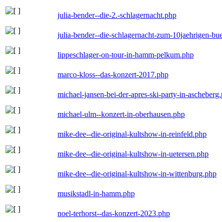
julia-bender--die-2.-schlagernacht.php
julia-bender--die-schlagernacht-zum-10jaehrigen-b
lippeschlager-on-tour-in-hamm-pelkum.php
marco-kloss--das-konzert-2017.php
michael-jansen-bei-der-apres-ski-party-in-ascheberg
michael-ulm--konzert-in-oberhausen.php
mike-dee--die-original-kultshow-in-reinfeld.php
mike-dee--die-original-kultshow-in-uetersen.php
mike-dee--die-original-kultshow-in-wittenburg.php
musikstadl-in-hamm.php
noel-terhorst--das-konzert-2023.php