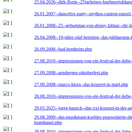
25.04.2026--dirk-florin--25jaehriges-buehnenjublaeu
26.01.2007--dancefox-party--mythos-castrop-rauxel
26.01.2008--25.-geburtstag-von-denny-fabian--die-fei
26.04.2008--10-jahre-olaf-henning--das-jubilaeums-
26.09.2008--bad-bentheim.php
27.08.2010--impressionen-von-ein-festival-der-lieb
27.09.2008--arnsberger-oktoberfest.php
27.09.2008--marco-kloss--das-konzert-in-marl.php
28.08.2010--impressionen-von-ein-festival-der-lieb
29.03.2025--joerg-bausch--das-xxl-konzert-in-der-a
29.08.2009--das-musikteam-koehler-praesentierte-di
brambauer.php
29.08.2010--impressionen-von-ein-festival-der-lieb