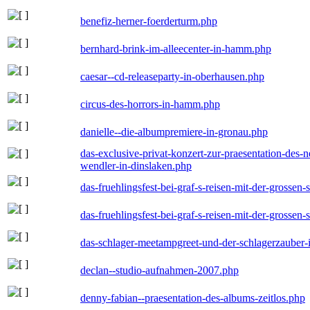
benefiz-herner-foerderturm.php
bernhard-brink-im-alleecenter-in-hamm.php
caesar--cd-releaseparty-in-oberhausen.php
circus-des-horrors-in-hamm.php
danielle--die-albumpremiere-in-gronau.php
das-exclusive-privat-konzert-zur-praesentation-des
wendler-in-dinslaken.php
das-fruehlingsfest-bei-graf-s-reisen-mit-der-grossen-
das-fruehlingsfest-bei-graf-s-reisen-mit-der-grossen-
das-schlager-meetampgreet-und-der-schlagerzauber-
declan--studio-aufnahmen-2007.php
denny-fabian--praesentation-des-albums-zeitlos.php