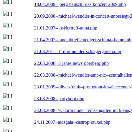
18.04.2009--joerg-bausch--das-konzert-2009.php
20.09.2008--michael-wendler-in-concert-unbesiegt-
21.01.2007--insidertreff-unna.php
21.04.2007--fanclubtreff-ruediger-schima--hamm.ph
21.08.2011--1.-dortmunder-schlagergarten.php
22.03.2008--8-jahre-news-oberberg.php
22.03.2008--michael-wendler-amp-nic--zentralhall
23.01.2009--oliver-frank--promotour-im-alleecente
23.08.2008--partyboot.php
24.08.2008--9.-dortmunder-fernsehgarten-im-kleinga
24.11.2007--aidsgala--castrop-rauxel.php