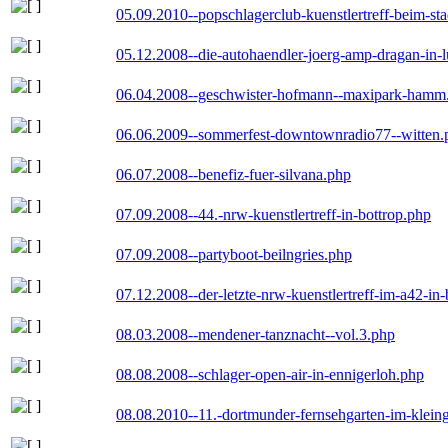
05.09.2010--popschlagerclub-kuenstlertreff-beim-sta
05.12.2008--die-autohaendler-joerg-amp-dragan-in-
06.04.2008--geschwister-hofmann--maxipark-hamm
06.06.2009--sommerfest-downtownradio77--witten.
06.07.2008--benefiz-fuer-silvana.php
07.09.2008--44.-nrw-kuenstlertreff-in-bottrop.php
07.09.2008--partyboot-beilngries.php
07.12.2008--der-letzte-nrw-kuenstlertreff-im-a42-in-
08.03.2008--mendener-tanznacht--vol.3.php
08.08.2008--schlager-open-air-in-ennigerloh.php
08.08.2010--11.-dortmunder-fernsehgarten-im-klein