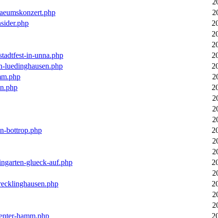
2
laeumskonzert.php
2
nsider.php
2
2
2
stadtfest-in-unna.php
2
in-luedinghausen.php
2
mm.php
2
en.php
2
2
2
2
in-bottrop.php
2
2
2
ingarten-glueck-auf.php
2
2
-recklinghausen.php
2
2
2
ecenter-hamm.php
2