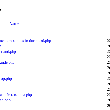
e
Name
ronen-am-rathaus-in-dortmund.php
2
p
2
erland.php
2
2
rkrade.php
2
2
2
trop.php
2
2
2
stadtfest-in-unna.php
2
pen.php
2
2