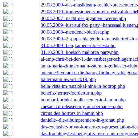
29.08.2009--das-musikteam-koehler-praesentierte
29.08.2010--impressionen-von-ein-festival-der-li
30.04.2007--nacht-der-giganten--werne.php
30.05.2009--lust-auf-fox-party--hansesaal-luenen
30.08.2008--mendener-bierfest.php
30.08.2009--2.-popschlagerclub-kuenstlertreff-fo
31.05.2009--bergkamener-bierfest.php
31.10.2008--koelsch-mallorca-party.php
al-amp-chris-bei-der-1.-davensberger-schlagerna
anna-maria-zimmermann--sternen-gefluester-clubt
antenne3liveradio--die-happy-birthday-schlagerpa
ballermann-award-2019.php
bella-vista-im-tanzlokal-nina-in-bottrop.php
benefiz-herner-foerderturm.php
bernhard-brink-im-alleecenter-in-hamm.php
caesar--cd-releaseparty-in-oberhausen.php
circus-des-horrors-in-hamm.php
danielle--die-albumpremiere-in-gronau.php
das-exclusive-privat-konzert-zur-praesentation-
das-fruehlingsfest-bei-graf-s-reisen-mit-der-grosse