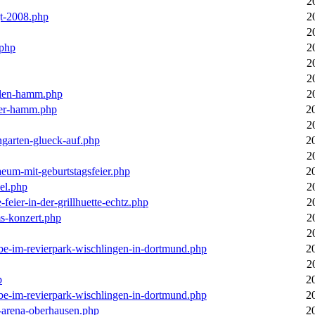
2
gt-2008.php
2
2
.php
2
2
2
llen-hamm.php
2
nter-hamm.php
2
2
ngarten-glueck-auf.php
2
2
aeum-mit-geburtstagsfeier.php
2
el.php
2
feier-in-der-grillhuette-echtz.php
2
ms-konzert.php
2
2
ebe-im-revierpark-wischlingen-in-dortmund.php
2
2
p
2
ebe-im-revierpark-wischlingen-in-dortmund.php
2
r-arena-oberhausen.php
2