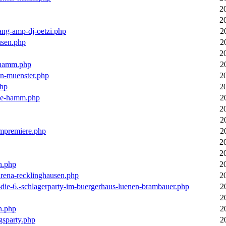
2
2
ang-amp-dj-oetzi.php
2
usen.php
2
2
n-hamm.php
2
in-muenster.php
2
php
2
nne-hamm.php
2
2
2
bumpremiere.php
2
2
2
n.php
2
arena-recklinghausen.php
2
-die-6.-schlagerparty-im-buergerhaus-luenen-brambauer.php
2
2
n.php
2
gsparty.php
2