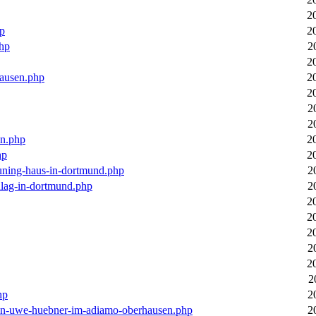
2
hp
2
php
2
2
hausen.php
2
2
2
2
en.php
2
hp
2
euning-haus-in-dortmund.php
2
hlag-in-dortmund.php
2
2
2
2
2
2
2
hp
2
-von-uwe-huebner-im-adiamo-oberhausen.php
2