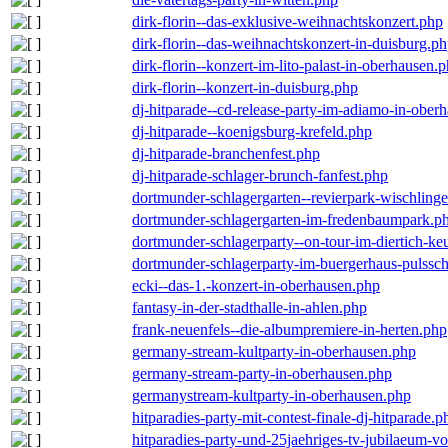
dirk-florin--das-exklusive-weihnachtskonzert.php
dirk-florin--das-weihnachtskonzert-in-duisburg.p
dirk-florin--konzert-im-lito-palast-in-oberhausen.
dirk-florin--konzert-in-duisburg.php
dj-hitparade--cd-release-party-im-adiamo-in-ober
dj-hitparade--koenigsburg-krefeld.php
dj-hitparade-branchenfest.php
dj-hitparade-schlager-brunch-fanfest.php
dortmunder-schlagergarten--revierpark-wischling
dortmunder-schlagergarten-im-fredenbaumpark.p
dortmunder-schlagerparty--on-tour-im-diertich-k
dortmunder-schlagerparty-im-buergerhaus-pulssc
ecki--das-1.-konzert-in-oberhausen.php
fantasy-in-der-stadthalle-in-ahlen.php
frank-neuenfels--die-albumpremiere-in-herten.php
germany-stream-kultparty-in-oberhausen.php
germany-stream-party-in-oberhausen.php
germanystream-kultparty-in-oberhausen.php
hitparadies-party-mit-contest-finale-dj-hitparade.p
hitparadies-party-und-25jaehriges-tv-jubilaeum