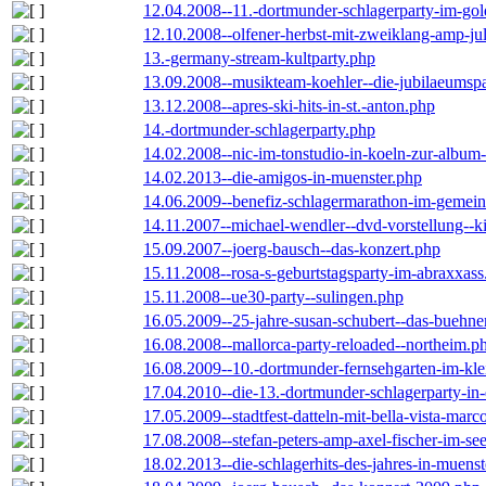
12.04.2008--11.-dortmunder-schlagerparty-im-gol
12.10.2008--olfener-herbst-mit-zweiklang-amp-jul
13.-germany-stream-kultparty.php
13.09.2008--musikteam-koehler--die-jubilaeumsp
13.12.2008--apres-ski-hits-in-st.-anton.php
14.-dortmunder-schlagerparty.php
14.02.2008--nic-im-tonstudio-in-koeln-zur-albu
14.02.2013--die-amigos-in-muenster.php
14.06.2009--benefiz-schlagermarathon-im-gemein
14.11.2007--michael-wendler--dvd-vorstellung--k
15.09.2007--joerg-bausch--das-konzert.php
15.11.2008--rosa-s-geburtstagsparty-im-abraxxass
15.11.2008--ue30-party--sulingen.php
16.05.2009--25-jahre-susan-schubert--das-buehn
16.08.2008--mallorca-party-reloaded--northeim.p
16.08.2009--10.-dortmunder-fernsehgarten-im-kle
17.04.2010--die-13.-dortmunder-schlagerparty-in-
17.05.2009--stadtfest-datteln-mit-bella-vista-marc
17.08.2008--stefan-peters-amp-axel-fischer-im-se
18.02.2013--die-schlagerhits-des-jahres-in-muenst