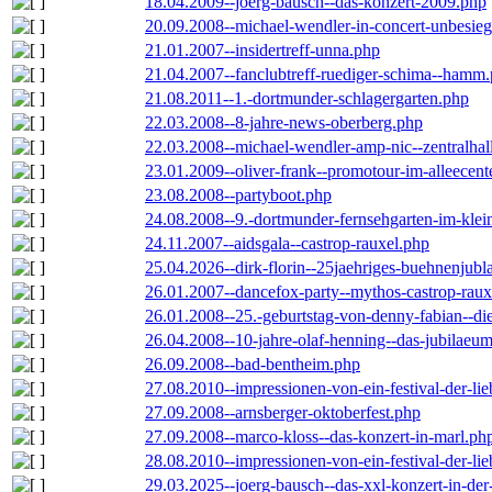
18.04.2009--joerg-bausch--das-konzert-2009.php
20.09.2008--michael-wendler-in-concert-unbesie
21.01.2007--insidertreff-unna.php
21.04.2007--fanclubtreff-ruediger-schima--hamm
21.08.2011--1.-dortmunder-schlagergarten.php
22.03.2008--8-jahre-news-oberberg.php
22.03.2008--michael-wendler-amp-nic--zentralha
23.01.2009--oliver-frank--promotour-im-alleece
23.08.2008--partyboot.php
24.08.2008--9.-dortmunder-fernsehgarten-im-klei
24.11.2007--aidsgala--castrop-rauxel.php
25.04.2026--dirk-florin--25jaehriges-buehnenjubl
26.01.2007--dancefox-party--mythos-castrop-raux
26.01.2008--25.-geburtstag-von-denny-fabian--die-
26.04.2008--10-jahre-olaf-henning--das-jubilaeu
26.09.2008--bad-bentheim.php
27.08.2010--impressionen-von-ein-festival-der-li
27.09.2008--arnsberger-oktoberfest.php
27.09.2008--marco-kloss--das-konzert-in-marl.ph
28.08.2010--impressionen-von-ein-festival-der-li
29.03.2025--joerg-bausch--das-xxl-konzert-in-de