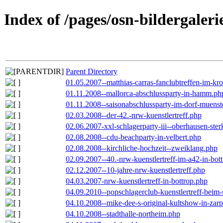
Index of /pages/osn-bildergaleri
Parent Directory
01.05.2007--matthias-carras-fanclubtreffen-im-k
01.11.2008--mallorca-abschlussparty-in-hamm.ph
01.11.2008--saisonabschlussparty-im-dorf-muenst
02.03.2008--der-42.-nrw-kuenstlertreff.php
02.06.2007-xxl-schlagerparty-iii--oberhausen-ste
02.08.2008--cdu-beachparty-in-velbert.php
02.08.2008--kirchliche-hochzeit--zweiklang.php
02.09.2007--40.-nrw-kuenstlertreff-im-a42-in-bot
02.12.2007--10-jahre-nrw-kuenstlertreff.php
04.03.2007-nrw-kuenstlertreff-in-bottrop.php
04.09.2010--popschlagerclub-kuenstlertreff-beim-
04.10.2008--mike-dee-s-original-kultshow-in-zar
04.10.2008--stadthalle-northeim.php