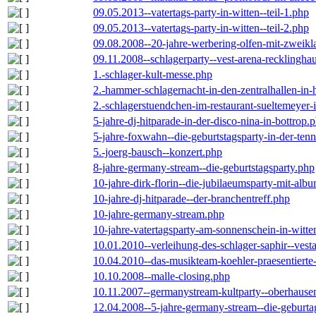
09.05.2013--vatertags-party-in-witten--teil-1.php
09.05.2013--vatertags-party-in-witten--teil-2.php
09.08.2008--20-jahre-werbering-olfen-mit-zweikl
09.11.2008--schlagerparty--vest-arena-recklingha
1.-schlager-kult-messe.php
2.-hammer-schlagernacht-in-den-zentralhallen-i
2.-schlagerstuendchen-im-restaurant-sueltemeyer-
5-jahre-dj-hitparade-in-der-disco-nina-in-bottrop.
5-jahre-foxwahn--die-geburtstagsparty-in-der-te
5.-joerg-bausch--konzert.php
8-jahre-germany-stream--die-geburtstagsparty.php
10-jahre-dirk-florin--die-jubilaeumsparty-mit-al
10-jahre-dj-hitparade--der-branchentreff.php
10-jahre-germany-stream.php
10-jahre-vatertagsparty-am-sonnenschein-in-witte
10.01.2010--verleihung-des-schlager-saphir--vest
10.04.2010--das-musikteam-koehler-praesentierte
10.10.2008--malle-closing.php
10.11.2007--germanystream-kultparty--oberhause
12.04.2008--5-jahre-germany-stream--die-geburta