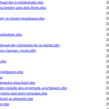
dsaal-der-westfalenhalle.php
2
ia-bender-amp-dirk-florin.php
2
2
arty-in-luenen-brambauer.php
2
2
2
m-aufnahme.php
2
2
desaal-der-christuskirche-in-hamm.php
2
ino-cinemax--essen.php
2
2
.php
2
2
enjubilaeum.php
2
hp
2
ingarten-glueckauf.php
2
der-eishalle-des-revierpark-wischlingen.php
2
o-kloss-und-peter-sebastian.php
2
ehotel-in-altmuehl.php
2
er.php
2