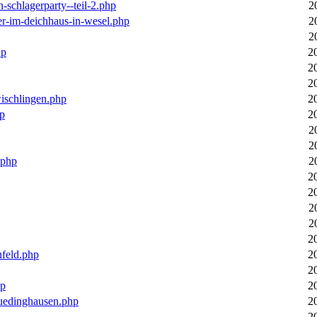
n-schlagerparty--teil-2.php
2
er-im-deichhaus-in-wesel.php
2
2
hp
2
2
2
wischlingen.php
2
hp
2
2
2
.php
2
2
2
2
2
2
nfeld.php
2
2
hp
2
luedinghausen.php
2
2