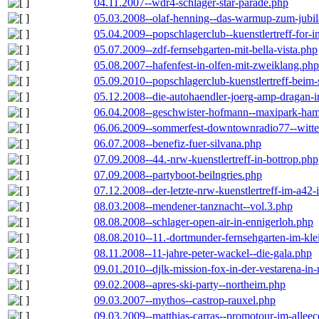
04.11.2007--wdr4-schlager-star-parade.php
05.03.2008--olaf-henning--das-warmup-zum-jubi
05.04.2009--popschlagerclub--kuenstlertreff-for-i
05.07.2009--zdf-fernsehgarten-mit-bella-vista.php
05.08.2007--hafenfest-in-olfen-mit-zweiklang.php
05.09.2010--popschlagerclub-kuenstlertreff-beim-
05.12.2008--die-autohaendler-joerg-amp-dragan-
06.04.2008--geschwister-hofmann--maxipark-ha
06.06.2009--sommerfest-downtownradio77--witt
06.07.2008--benefiz-fuer-silvana.php
07.09.2008--44.-nrw-kuenstlertreff-in-bottrop.php
07.09.2008--partyboot-beilngries.php
07.12.2008--der-letzte-nrw-kuenstlertreff-im-a42-
08.03.2008--mendener-tanznacht--vol.3.php
08.08.2008--schlager-open-air-in-ennigerloh.php
08.08.2010--11.-dortmunder-fernsehgarten-im-kle
08.11.2008--11-jahre-peter-wackel--die-gala.php
09.01.2010--djlk-mission-fox-in-der-vestarena-in
09.02.2008--apres-ski-party--northeim.php
09.03.2007--mythos--castrop-rauxel.php
09.03.2009--matthias-carras--promotour-im-alle