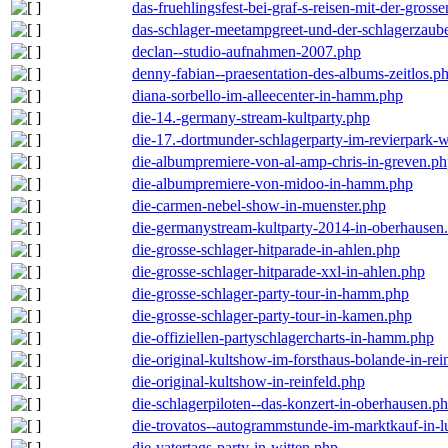
das-fruehlingsfest-bei-graf-s-reisen-mit-der-grosse
das-schlager-meetampgreet-und-der-schlagerzaub
declan--studio-aufnahmen-2007.php
denny-fabian--praesentation-des-albums-zeitlos.p
diana-sorbello-im-alleecenter-in-hamm.php
die-14.-germany-stream-kultparty.php
die-17.-dortmunder-schlagerparty-im-revierpark-
die-albumpremiere-von-al-amp-chris-in-greven.p
die-albumpremiere-von-midoo-in-hamm.php
die-carmen-nebel-show-in-muenster.php
die-germanystream-kultparty-2014-in-oberhausen
die-grosse-schlager-hitparade-in-ahlen.php
die-grosse-schlager-hitparade-xxl-in-ahlen.php
die-grosse-schlager-party-tour-in-hamm.php
die-grosse-schlager-party-tour-in-kamen.php
die-offiziellen-partyschlagercharts-in-hamm.php
die-original-kultshow-im-forsthaus-bolande-in-rei
die-original-kultshow-in-reinfeld.php
die-schlagerpiloten--das-konzert-in-oberhausen.p
die-trovatos--autogrammstunde-im-marktkauf-in-
die-vatertags-party-in-witten.php