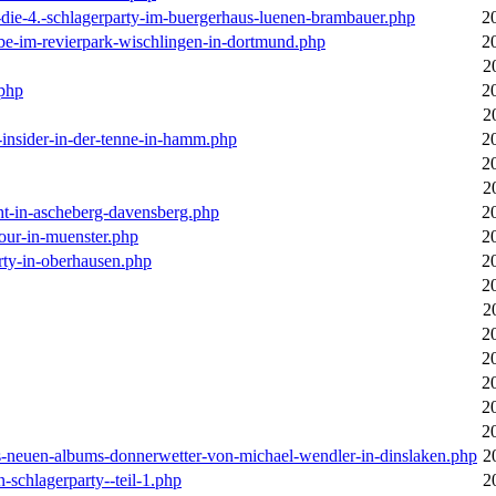
-die-4.-schlagerparty-im-buergerhaus-luenen-brambauer.php
2
ebe-im-revierpark-wischlingen-in-dortmund.php
2
2
.php
2
2
r-insider-in-der-tenne-in-hamm.php
2
2
2
cht-in-ascheberg-davensberg.php
2
our-in-muenster.php
2
rty-in-oberhausen.php
2
2
2
2
2
2
2
2
des-neuen-albums-donnerwetter-von-michael-wendler-in-dinslaken.php
2
n-schlagerparty--teil-1.php
2