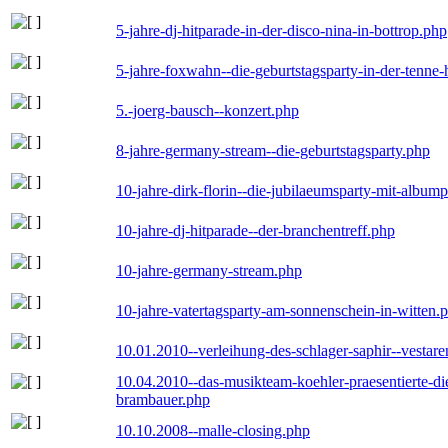
5-jahre-dj-hitparade-in-der-disco-nina-in-bottrop.php
5-jahre-foxwahn--die-geburtstagsparty-in-der-tenn
5.-joerg-bausch--konzert.php
8-jahre-germany-stream--die-geburtstagsparty.php
10-jahre-dirk-florin--die-jubilaeumsparty-mit-album
10-jahre-dj-hitparade--der-branchentreff.php
10-jahre-germany-stream.php
10-jahre-vatertagsparty-am-sonnenschein-in-witten.
10.01.2010--verleihung-des-schlager-saphir--vestar
10.04.2010--das-musikteam-koehler-praesentierte-di
brambauer.php
10.10.2008--malle-closing.php