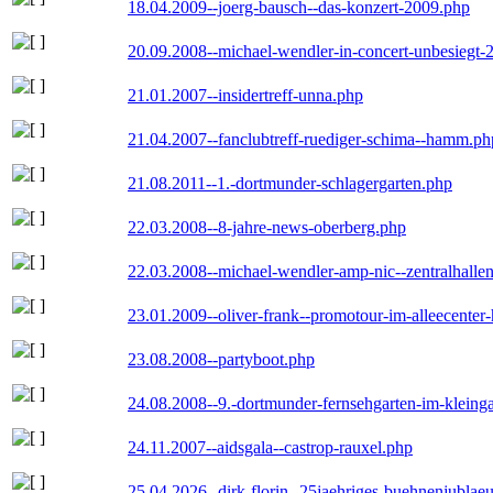
18.04.2009--joerg-bausch--das-konzert-2009.php
20.09.2008--michael-wendler-in-concert-unbesiegt-
21.01.2007--insidertreff-unna.php
21.04.2007--fanclubtreff-ruediger-schima--hamm.ph
21.08.2011--1.-dortmunder-schlagergarten.php
22.03.2008--8-jahre-news-oberberg.php
22.03.2008--michael-wendler-amp-nic--zentralhall
23.01.2009--oliver-frank--promotour-im-alleecente
23.08.2008--partyboot.php
24.08.2008--9.-dortmunder-fernsehgarten-im-kleinga
24.11.2007--aidsgala--castrop-rauxel.php
25.04.2026--dirk-florin--25jaehriges-buehnenjublaeu