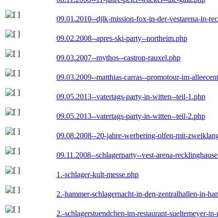
09.01.2010--djlk-mission-fox-in-der-vestarena-in-re
09.02.2008--apres-ski-party--northeim.php
09.03.2007--mythos--castrop-rauxel.php
09.03.2009--matthias-carras--promotour-im-alleece
09.05.2013--vatertags-party-in-witten--teil-1.php
09.05.2013--vatertags-party-in-witten--teil-2.php
09.08.2008--20-jahre-werbering-olfen-mit-zweiklan
09.11.2008--schlagerparty--vest-arena-recklinghaus
1.-schlager-kult-messe.php
2.-hammer-schlagernacht-in-den-zentralhallen-in-h
2.-schlagerstuendchen-im-restaurant-sueltemeyer-in