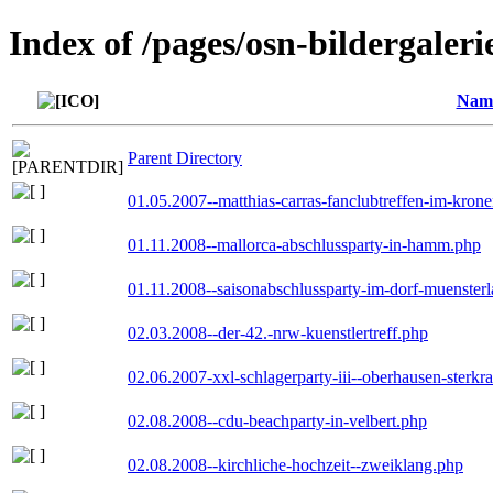
Index of /pages/osn-bildergaleri
Nam
Parent Directory
01.05.2007--matthias-carras-fanclubtreffen-im-kron
01.11.2008--mallorca-abschlussparty-in-hamm.php
01.11.2008--saisonabschlussparty-im-dorf-muenster
02.03.2008--der-42.-nrw-kuenstlertreff.php
02.06.2007-xxl-schlagerparty-iii--oberhausen-sterkr
02.08.2008--cdu-beachparty-in-velbert.php
02.08.2008--kirchliche-hochzeit--zweiklang.php