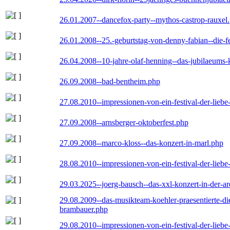
26.01.2007--dancefox-party--mythos-castrop-rauxel
26.01.2008--25.-geburtstag-von-denny-fabian--die-fei
26.04.2008--10-jahre-olaf-henning--das-jubilaeums-
26.09.2008--bad-bentheim.php
27.08.2010--impressionen-von-ein-festival-der-lieb
27.09.2008--arnsberger-oktoberfest.php
27.09.2008--marco-kloss--das-konzert-in-marl.php
28.08.2010--impressionen-von-ein-festival-der-lieb
29.03.2025--joerg-bausch--das-xxl-konzert-in-der-a
29.08.2009--das-musikteam-koehler-praesentierte-di
brambauer.php
29.08.2010--impressionen-von-ein-festival-der-lieb