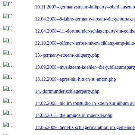
10.11.2007--germanystream-kultparty--oberhausen.
12.04.2008--5-jahre-germany-stream--die-geburtags
12.04.2008--11.-dortmunder-schlagerparty-im-goldsa
12.10.2008--olfener-herbst-mit-zweiklang-amp-julia
13.-germany-stream-kultparty.php
13.09.2008--musikteam-koehler--die-jubilaeumspart
13.12.2008--apres-ski-hits-in-st.-anton.php
14.-dortmunder-schlagerparty.php
14.02.2008--nic-im-tonstudio-in-koeln-zur-album-a
14.02.2013--die-amigos-in-muenster.php
14.06.2009--benefiz-schlagermarathon-im-gemeindes