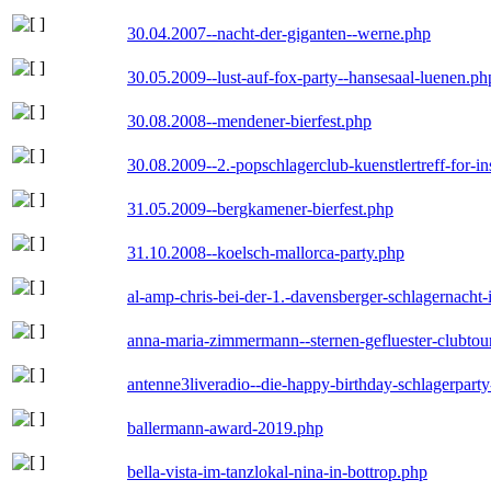
30.04.2007--nacht-der-giganten--werne.php
30.05.2009--lust-auf-fox-party--hansesaal-luenen.ph
30.08.2008--mendener-bierfest.php
30.08.2009--2.-popschlagerclub-kuenstlertreff-for-i
31.05.2009--bergkamener-bierfest.php
31.10.2008--koelsch-mallorca-party.php
al-amp-chris-bei-der-1.-davensberger-schlagernacht
anna-maria-zimmermann--sternen-gefluester-clubtou
antenne3liveradio--die-happy-birthday-schlagerpart
ballermann-award-2019.php
bella-vista-im-tanzlokal-nina-in-bottrop.php