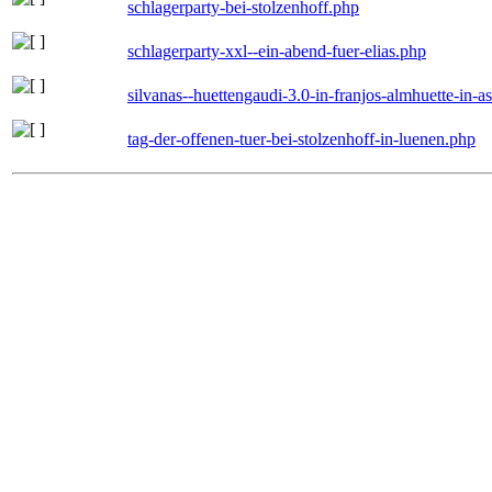
schlagerparty-bei-stolzenhoff.php
schlagerparty-xxl--ein-abend-fuer-elias.php
silvanas--huettengaudi-3.0-in-franjos-almhuette-in-
tag-der-offenen-tuer-bei-stolzenhoff-in-luenen.php