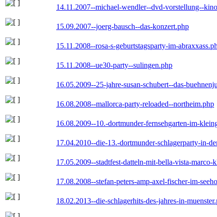
14.11.2007--michael-wendler--dvd-vorstellung--kin
15.09.2007--joerg-bausch--das-konzert.php
15.11.2008--rosa-s-geburtstagsparty-im-abraxxass.p
15.11.2008--ue30-party--sulingen.php
16.05.2009--25-jahre-susan-schubert--das-buehnenj
16.08.2008--mallorca-party-reloaded--northeim.php
16.08.2009--10.-dortmunder-fernsehgarten-im-klein
17.04.2010--die-13.-dortmunder-schlagerparty-in-der
17.05.2009--stadtfest-datteln-mit-bella-vista-marco-
17.08.2008--stefan-peters-amp-axel-fischer-im-seeho
18.02.2013--die-schlagerhits-des-jahres-in-muenster