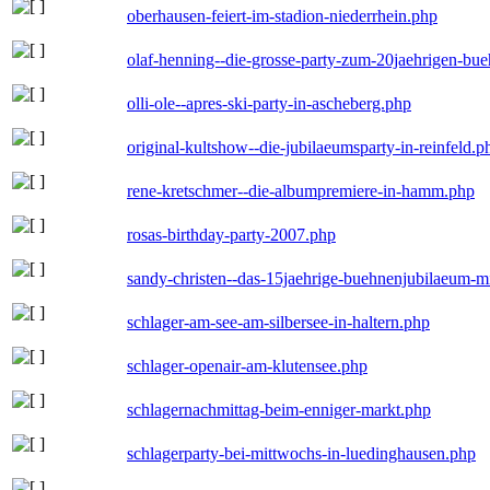
oberhausen-feiert-im-stadion-niederrhein.php
olaf-henning--die-grosse-party-zum-20jaehrigen-bu
olli-ole--apres-ski-party-in-ascheberg.php
original-kultshow--die-jubilaeumsparty-in-reinfeld.p
rene-kretschmer--die-albumpremiere-in-hamm.php
rosas-birthday-party-2007.php
sandy-christen--das-15jaehrige-buehnenjubilaeum-m
schlager-am-see-am-silbersee-in-haltern.php
schlager-openair-am-klutensee.php
schlagernachmittag-beim-enniger-markt.php
schlagerparty-bei-mittwochs-in-luedinghausen.php