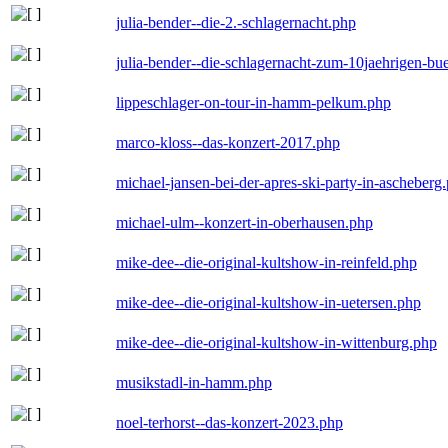
julia-bender--die-2.-schlagernacht.php
julia-bender--die-schlagernacht-zum-10jaehrigen-b
lippeschlager-on-tour-in-hamm-pelkum.php
marco-kloss--das-konzert-2017.php
michael-jansen-bei-der-apres-ski-party-in-ascheberg
michael-ulm--konzert-in-oberhausen.php
mike-dee--die-original-kultshow-in-reinfeld.php
mike-dee--die-original-kultshow-in-uetersen.php
mike-dee--die-original-kultshow-in-wittenburg.php
musikstadl-in-hamm.php
noel-terhorst--das-konzert-2023.php