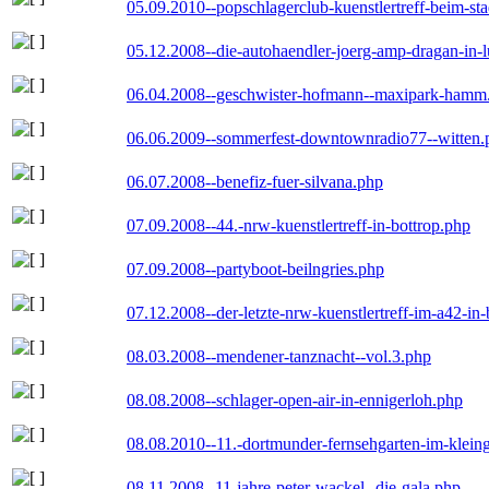
05.09.2010--popschlagerclub-kuenstlertreff-beim-sta
05.12.2008--die-autohaendler-joerg-amp-dragan-in-
06.04.2008--geschwister-hofmann--maxipark-hamm
06.06.2009--sommerfest-downtownradio77--witten.
06.07.2008--benefiz-fuer-silvana.php
07.09.2008--44.-nrw-kuenstlertreff-in-bottrop.php
07.09.2008--partyboot-beilngries.php
07.12.2008--der-letzte-nrw-kuenstlertreff-im-a42-in-
08.03.2008--mendener-tanznacht--vol.3.php
08.08.2008--schlager-open-air-in-ennigerloh.php
08.08.2010--11.-dortmunder-fernsehgarten-im-klein
08.11.2008--11-jahre-peter-wackel--die-gala.php