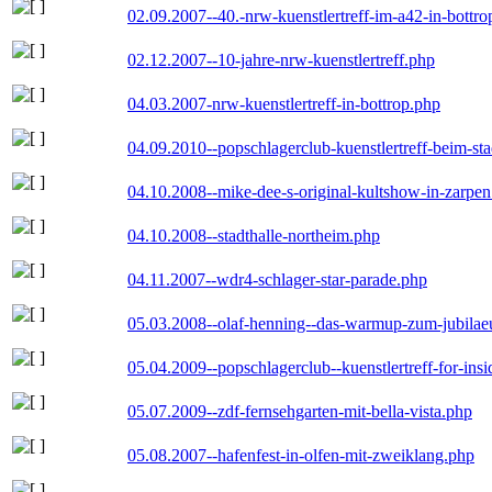
02.09.2007--40.-nrw-kuenstlertreff-im-a42-in-bottro
02.12.2007--10-jahre-nrw-kuenstlertreff.php
04.03.2007-nrw-kuenstlertreff-in-bottrop.php
04.09.2010--popschlagerclub-kuenstlertreff-beim-sta
04.10.2008--mike-dee-s-original-kultshow-in-zarpe
04.10.2008--stadthalle-northeim.php
04.11.2007--wdr4-schlager-star-parade.php
05.03.2008--olaf-henning--das-warmup-zum-jubila
05.04.2009--popschlagerclub--kuenstlertreff-for-insi
05.07.2009--zdf-fernsehgarten-mit-bella-vista.php
05.08.2007--hafenfest-in-olfen-mit-zweiklang.php