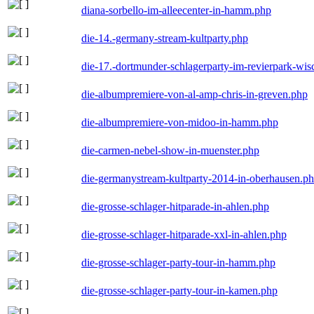
diana-sorbello-im-alleecenter-in-hamm.php
die-14.-germany-stream-kultparty.php
die-17.-dortmunder-schlagerparty-im-revierpark-wis
die-albumpremiere-von-al-amp-chris-in-greven.php
die-albumpremiere-von-midoo-in-hamm.php
die-carmen-nebel-show-in-muenster.php
die-germanystream-kultparty-2014-in-oberhausen.p
die-grosse-schlager-hitparade-in-ahlen.php
die-grosse-schlager-hitparade-xxl-in-ahlen.php
die-grosse-schlager-party-tour-in-hamm.php
die-grosse-schlager-party-tour-in-kamen.php