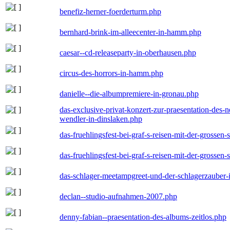
benefiz-herner-foerderturm.php
bernhard-brink-im-alleecenter-in-hamm.php
caesar--cd-releaseparty-in-oberhausen.php
circus-des-horrors-in-hamm.php
danielle--die-albumpremiere-in-gronau.php
das-exclusive-privat-konzert-zur-praesentation-des
wendler-in-dinslaken.php
das-fruehlingsfest-bei-graf-s-reisen-mit-der-grossen-
das-fruehlingsfest-bei-graf-s-reisen-mit-der-grossen-
das-schlager-meetampgreet-und-der-schlagerzauber-
declan--studio-aufnahmen-2007.php
denny-fabian--praesentation-des-albums-zeitlos.php