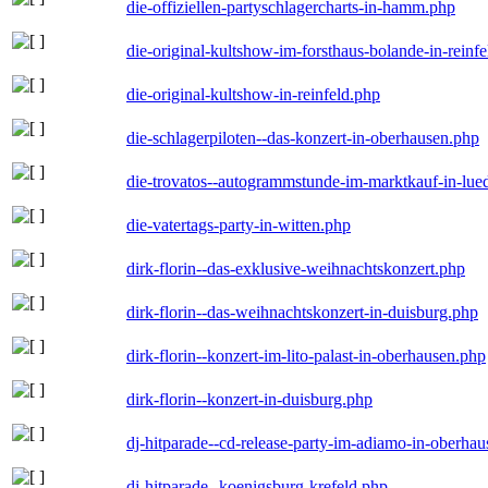
die-offiziellen-partyschlagercharts-in-hamm.php
die-original-kultshow-im-forsthaus-bolande-in-reinf
die-original-kultshow-in-reinfeld.php
die-schlagerpiloten--das-konzert-in-oberhausen.php
die-trovatos--autogrammstunde-im-marktkauf-in-lu
die-vatertags-party-in-witten.php
dirk-florin--das-exklusive-weihnachtskonzert.php
dirk-florin--das-weihnachtskonzert-in-duisburg.php
dirk-florin--konzert-im-lito-palast-in-oberhausen.php
dirk-florin--konzert-in-duisburg.php
dj-hitparade--cd-release-party-im-adiamo-in-oberha
dj-hitparade--koenigsburg-krefeld.php