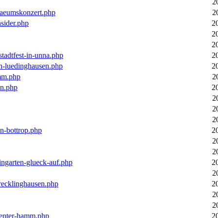
2
laeumskonzert.php
2
nsider.php
2
2
2
stadtfest-in-unna.php
2
in-luedinghausen.php
2
mm.php
2
en.php
2
2
2
2
in-bottrop.php
2
2
2
ingarten-glueck-auf.php
2
2
-recklinghausen.php
2
2
2
ecenter-hamm.php
2