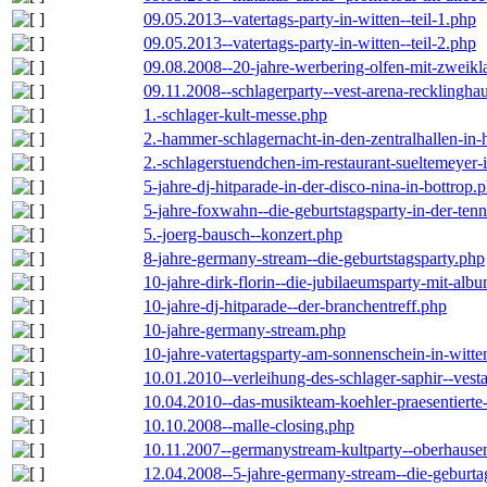
09.05.2013--vatertags-party-in-witten--teil-1.php
09.05.2013--vatertags-party-in-witten--teil-2.php
09.08.2008--20-jahre-werbering-olfen-mit-zweikl
09.11.2008--schlagerparty--vest-arena-recklingha
1.-schlager-kult-messe.php
2.-hammer-schlagernacht-in-den-zentralhallen-i
2.-schlagerstuendchen-im-restaurant-sueltemeyer-
5-jahre-dj-hitparade-in-der-disco-nina-in-bottrop.
5-jahre-foxwahn--die-geburtstagsparty-in-der-te
5.-joerg-bausch--konzert.php
8-jahre-germany-stream--die-geburtstagsparty.php
10-jahre-dirk-florin--die-jubilaeumsparty-mit-al
10-jahre-dj-hitparade--der-branchentreff.php
10-jahre-germany-stream.php
10-jahre-vatertagsparty-am-sonnenschein-in-witte
10.01.2010--verleihung-des-schlager-saphir--vest
10.04.2010--das-musikteam-koehler-praesentierte
10.10.2008--malle-closing.php
10.11.2007--germanystream-kultparty--oberhause
12.04.2008--5-jahre-germany-stream--die-geburta