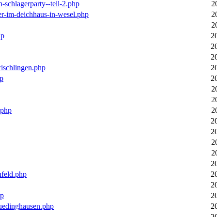
n-schlagerparty--teil-2.php
2
er-im-deichhaus-in-wesel.php
2
2
hp
2
2
2
wischlingen.php
2
hp
2
2
2
.php
2
2
2
2
2
2
nfeld.php
2
2
hp
2
luedinghausen.php
2
2