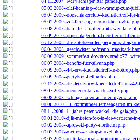
04.11.2007--wdr4-schlager-star-parade.php
05.03.2008--olaf-henning--das-warmup-zum-jubi
05.04.2009--popschlagerclub--kuenstlertreff-for-i
05.07.2009--zdf-fernsehgarten-mit-bella-vista.php
05.08.2007--hafenfest-in-olfen-mit-zweiklang.php
05.09.2010--popschlagerclub-kuenstlertreff-beim-
05.12.2008--die-autohaendler-joerg-amp-dragan-
06.04.2008--geschwister-hofmann--maxipark-ha
06.06.2009--sommerfest-downtownradio77--witt
06.07.2008--benefiz-fuer-silvana.php
07.09.2008--44.-nrw-kuenstlertreff-in-bottrop.php
07.09.2008--partyboot-beilngries.php
07.12.2008--der-letzte-nrw-kuenstlertreff-im-a42-
08.03.2008--mendener-tanznacht--vol.3.php
08.08.2008--schlager-open-air-in-ennigerloh.php
08.08.2010--11.-dortmunder-fernsehgarten-im-kle
08.11.2008--11-jahre-peter-wackel--die-gala.php
09.01.2010--djlk-mission-fox-in-der-vestarena-in
09.02.2008--apres-ski-party--northeim.php
09.03.2007--mythos--castrop-rauxel.php
09.03.2009--matthias-carras--promotour-im-alle