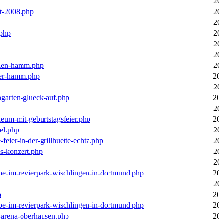
2
gt-2008.php
2
2
.php
2
2
2
llen-hamm.php
2
nter-hamm.php
2
2
ngarten-glueck-auf.php
2
2
aeum-mit-geburtstagsfeier.php
2
el.php
2
feier-in-der-grillhuette-echtz.php
2
ms-konzert.php
2
2
ebe-im-revierpark-wischlingen-in-dortmund.php
2
2
p
2
ebe-im-revierpark-wischlingen-in-dortmund.php
2
r-arena-oberhausen.php
2