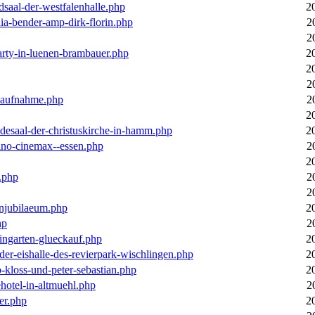
dsaal-der-westfalenhalle.php
2
ia-bender-amp-dirk-florin.php
2
2
arty-in-luenen-brambauer.php
2
2
2
m-aufnahme.php
2
2
desaal-der-christuskirche-in-hamm.php
2
ino-cinemax--essen.php
2
2
.php
2
2
enjubilaeum.php
2
hp
2
ingarten-glueckauf.php
2
der-eishalle-des-revierpark-wischlingen.php
2
o-kloss-und-peter-sebastian.php
2
ehotel-in-altmuehl.php
2
er.php
2