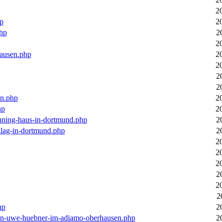
2
hp
2
php
2
2
hausen.php
2
2
2
2
en.php
2
hp
2
euning-haus-in-dortmund.php
2
hlag-in-dortmund.php
2
2
2
2
2
2
2
hp
2
-von-uwe-huebner-im-adiamo-oberhausen.php
2