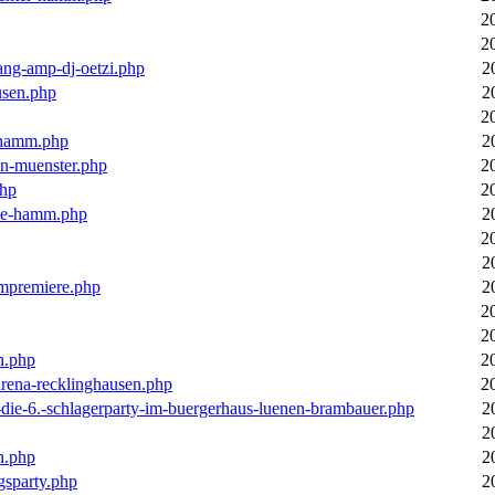
2
2
ang-amp-dj-oetzi.php
2
usen.php
2
2
n-hamm.php
2
in-muenster.php
2
php
2
nne-hamm.php
2
2
2
bumpremiere.php
2
2
2
n.php
2
arena-recklinghausen.php
2
-die-6.-schlagerparty-im-buergerhaus-luenen-brambauer.php
2
2
n.php
2
gsparty.php
2