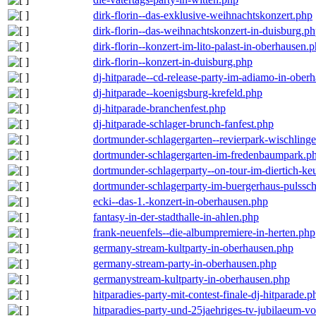
dirk-florin--das-exklusive-weihnachtskonzert.php
dirk-florin--das-weihnachtskonzert-in-duisburg.p
dirk-florin--konzert-im-lito-palast-in-oberhausen.
dirk-florin--konzert-in-duisburg.php
dj-hitparade--cd-release-party-im-adiamo-in-ober
dj-hitparade--koenigsburg-krefeld.php
dj-hitparade-branchenfest.php
dj-hitparade-schlager-brunch-fanfest.php
dortmunder-schlagergarten--revierpark-wischling
dortmunder-schlagergarten-im-fredenbaumpark.p
dortmunder-schlagerparty--on-tour-im-diertich-k
dortmunder-schlagerparty-im-buergerhaus-pulssc
ecki--das-1.-konzert-in-oberhausen.php
fantasy-in-der-stadthalle-in-ahlen.php
frank-neuenfels--die-albumpremiere-in-herten.php
germany-stream-kultparty-in-oberhausen.php
germany-stream-party-in-oberhausen.php
germanystream-kultparty-in-oberhausen.php
hitparadies-party-mit-contest-finale-dj-hitparade.p
hitparadies-party-und-25jaehriges-tv-jubilaeum