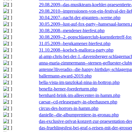
29.08.2009--das-musikteam-koehler-praesentierte
29.08.2010--impressionen-von-ein-festival-der-li
30.04.2007--nacht-der-giganten--werne.php
30.05.2009--lust-auf-fox-party--hansesaal-luenen
30.08.2008--mendener-bierfest.php
30.08.2009--2.-popschlagerclub-kuenstlertreff-fo
31.05.2009--bergkamener-bierfest.php
31.10.2008--koelsch-mallorca-party.php
al-amp-chris-bei-der-1.-davensberger-schlagerna
anna-maria-zimmermann--sternen-gefluester-clubt
antenne3liveradio--die-happy-birthday-schlagerpa
ballermann-award-2019.php
bella-vista-im-tanzlokal-nina-in-bottrop.php
benefiz-herner-foerderturm.php
bernhard-brink-im-alleecenter-in-hamm.php
caesar--cd-releaseparty-in-oberhausen.php
circus-des-horrors-in-hamm.php
danielle--die-albumpremiere-in-gronau.php
das-exclusive-privat-konzert-zur-praesentation-
das-fruehlingsfest-bei-graf-s-reisen-mit-der-grosse