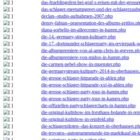
das-fruehlingsfest-bei-graf-s-reisen-mit-der-grosse
das-schlager-meetampgreet-und-der-schlagerzaub
declan--studio-aufnahmen-2007.php
denny-fabian--praesentation-des-albums-zeitlos.p
diana-sorbello-im-alleecenter-in-hamm.php
die-14.-germany-stream-kultparty.php
die-17.-dortmunder-schlagerparty-im-revierpark-
die-albumpremiere-von-al-amp-chris-in-greven.p
die-albumpremiere-von-midoo-in-hamm.php
die-carmen-nebel-show-in-muenster.php
die-germanystream-kultparty-2014-in-oberhausen
die-grosse-schlager-hitparade-in-ahlen.php
die-grosse-schlager-hitparade-xxl-in-ahlen.php
die-grosse-schlager-party-tour-in-hamm.php
die-grosse-schlager-party-tour-in-kamen.php
die-offiziellen-partyschlagercharts-in-hamm.php
die-original-kultshow-im-forsthaus-bolande-in-rei
die-original-kultshow-in-reinfeld.php
die-schlagerpiloten--das-konzert-in-oberhausen.p
die-trovatos--autogrammstunde-im-marktkauf-in-
die-vatertags-party-in-witten.php