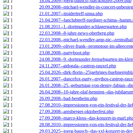
18.04.2009--joerg-bausch--das-konzert-2009.php
20.09.2008--michael-wendler-in-concert-unbesie
21.01.2007--insidertreff-unna.php
21.04.2007--fanclubtreff-ruediger-schima--hamm
21.08.2011--1.-dortmunder-schlagergarten.php
22.03.2008--8-jahre-news-oberberg.php
22.03.2008--michael-wendler-amp-nic--zentralha
23.01.2009--oliver-frank--promotour-im-alleece
23.08.2008--partyboot.php
24.08.2008--9.-dortmunder-fernsehgarten-im-klei
24.11.2007--aidsgala--castrop-rauxel.php
25.04.2026--dirk-florin--25jaehriges-buehnenjubl
26.01.2007--dancefox-party--mythos-castrop-raux
26.01.2008--25.-geburtstag-von-denny-fabian--die-
26.04.2008--10-jahre-olaf-henning--das-jubilaeu
26.09.2008--bad-bentheim.php
27.08.2010--impressionen-von-ein-festival-der-li
27.09.2008--arnsberger-oktoberfest.php
27.09.2008--marco-kloss--das-konzert-in-marl.ph
28.08.2010--impressionen-von-ein-festival-der-li
29.03.2025--joerg-bausch--das-xxl-konzert-in-de