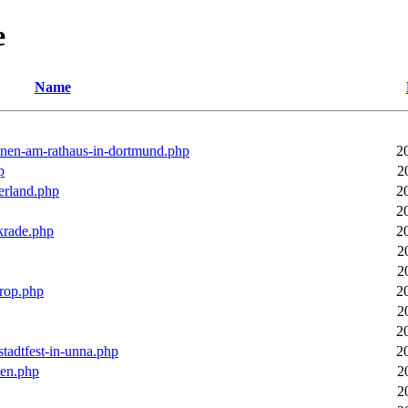
e
Name
ronen-am-rathaus-in-dortmund.php
2
p
2
erland.php
2
2
rkrade.php
2
2
2
trop.php
2
2
2
stadtfest-in-unna.php
2
pen.php
2
2