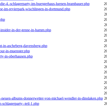
-die-4.-schlagerparty-im-buergerhaus-luenen-brambauer.php
2
ebe-im-revierpark-wischlingen-in-dortmund.php
2
2
.php
2
2
r-insider-in-der-tenne-in-hamm.php
2
2
2
cht-in-ascheberg-davensberg.php
2
our-in-muenster.php
2
rty-in-oberhausen.php
2
2
2
2
2
2
2
2
des-neuen-albums-donnerwetter-von-michael-wendler-in-dinslaken.php
2
n-schlagerparty--teil-1.php
2