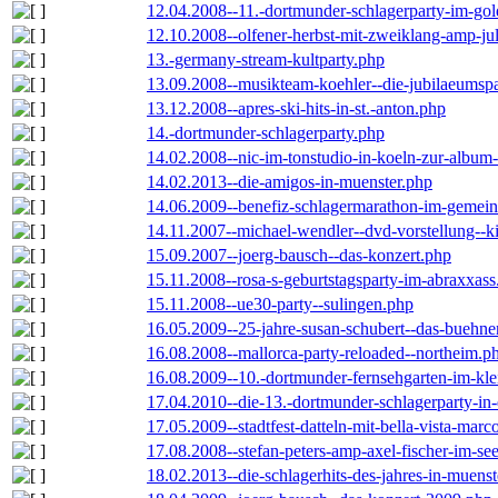
12.04.2008--11.-dortmunder-schlagerparty-im-gol
12.10.2008--olfener-herbst-mit-zweiklang-amp-jul
13.-germany-stream-kultparty.php
13.09.2008--musikteam-koehler--die-jubilaeumsp
13.12.2008--apres-ski-hits-in-st.-anton.php
14.-dortmunder-schlagerparty.php
14.02.2008--nic-im-tonstudio-in-koeln-zur-albu
14.02.2013--die-amigos-in-muenster.php
14.06.2009--benefiz-schlagermarathon-im-gemein
14.11.2007--michael-wendler--dvd-vorstellung--k
15.09.2007--joerg-bausch--das-konzert.php
15.11.2008--rosa-s-geburtstagsparty-im-abraxxass
15.11.2008--ue30-party--sulingen.php
16.05.2009--25-jahre-susan-schubert--das-buehn
16.08.2008--mallorca-party-reloaded--northeim.p
16.08.2009--10.-dortmunder-fernsehgarten-im-kle
17.04.2010--die-13.-dortmunder-schlagerparty-in-
17.05.2009--stadtfest-datteln-mit-bella-vista-marc
17.08.2008--stefan-peters-amp-axel-fischer-im-se
18.02.2013--die-schlagerhits-des-jahres-in-muenst