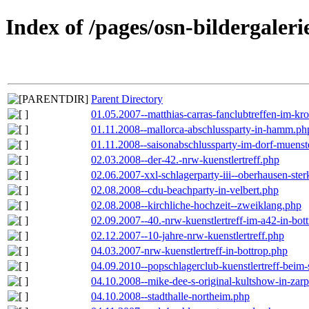
Index of /pages/osn-bildergaleri
Parent Directory
01.05.2007--matthias-carras-fanclubtreffen-im-k
01.11.2008--mallorca-abschlussparty-in-hamm.ph
01.11.2008--saisonabschlussparty-im-dorf-muenst
02.03.2008--der-42.-nrw-kuenstlertreff.php
02.06.2007-xxl-schlagerparty-iii--oberhausen-ste
02.08.2008--cdu-beachparty-in-velbert.php
02.08.2008--kirchliche-hochzeit--zweiklang.php
02.09.2007--40.-nrw-kuenstlertreff-im-a42-in-bot
02.12.2007--10-jahre-nrw-kuenstlertreff.php
04.03.2007-nrw-kuenstlertreff-in-bottrop.php
04.09.2010--popschlagerclub-kuenstlertreff-beim-
04.10.2008--mike-dee-s-original-kultshow-in-zar
04.10.2008--stadthalle-northeim.php