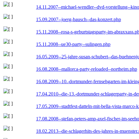
14.11.2007--michael-wendler--dvd-vorstellung--kin
15.09.2007--joerg-bausch--das-konzert.php
15.11.2008--rosa-s-geburtstagsparty-im-abraxxass.p
15.11.2008--ue30-party--sulingen.php
16.05.2009--25-jahre-susan-schubert--das-buehnenj
16.08.2008--mallorca-party-reloaded--northeim.php
16.08.2009--10.-dortmunder-fernsehgarten-im-klein
17.04.2010--die-13.-dortmunder-schlagerparty-in-der
17.05.2009--stadtfest-datteln-mit-bella-vista-marco-
17.08.2008--stefan-peters-amp-axel-fischer-im-seeho
18.02.2013--die-schlagerhits-des-jahres-in-muenster