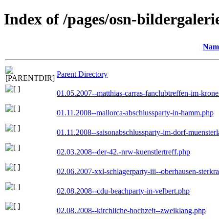
Index of /pages/osn-bildergaleri
Nam
Parent Directory
01.05.2007--matthias-carras-fanclubtreffen-im-kron
01.11.2008--mallorca-abschlussparty-in-hamm.php
01.11.2008--saisonabschlussparty-im-dorf-muenster
02.03.2008--der-42.-nrw-kuenstlertreff.php
02.06.2007-xxl-schlagerparty-iii--oberhausen-sterkr
02.08.2008--cdu-beachparty-in-velbert.php
02.08.2008--kirchliche-hochzeit--zweiklang.php