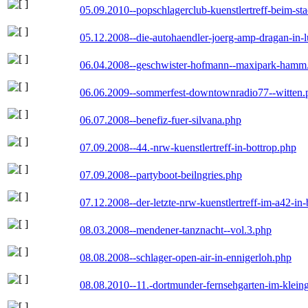
05.09.2010--popschlagerclub-kuenstlertreff-beim-sta
05.12.2008--die-autohaendler-joerg-amp-dragan-in-
06.04.2008--geschwister-hofmann--maxipark-hamm
06.06.2009--sommerfest-downtownradio77--witten.
06.07.2008--benefiz-fuer-silvana.php
07.09.2008--44.-nrw-kuenstlertreff-in-bottrop.php
07.09.2008--partyboot-beilngries.php
07.12.2008--der-letzte-nrw-kuenstlertreff-im-a42-in-
08.03.2008--mendener-tanznacht--vol.3.php
08.08.2008--schlager-open-air-in-ennigerloh.php
08.08.2010--11.-dortmunder-fernsehgarten-im-klein