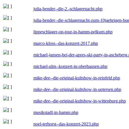
julia-bender--die-2.-schlagernacht.php
julia-bender--die-schlagernacht-zum-10jaehrigen-b
lippeschlager-on-tour-in-hamm-pelkum.php
marco-kloss--das-konzert-2017.php
michael-jansen-bei-der-apres-ski-party-in-ascheberg
michael-ulm--konzert-in-oberhausen.php
mike-dee--die-original-kultshow-in-reinfeld.php
mike-dee--die-original-kultshow-in-uetersen.php
mike-dee--die-original-kultshow-in-wittenburg.php
musikstadl-in-hamm.php
noel-terhorst--das-konzert-2023.php