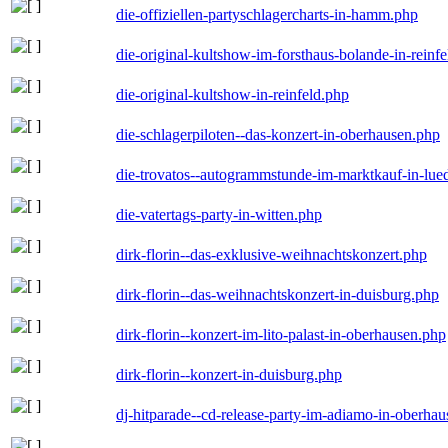
die-offiziellen-partyschlagercharts-in-hamm.php
die-original-kultshow-im-forsthaus-bolande-in-reinf
die-original-kultshow-in-reinfeld.php
die-schlagerpiloten--das-konzert-in-oberhausen.php
die-trovatos--autogrammstunde-im-marktkauf-in-lu
die-vatertags-party-in-witten.php
dirk-florin--das-exklusive-weihnachtskonzert.php
dirk-florin--das-weihnachtskonzert-in-duisburg.php
dirk-florin--konzert-im-lito-palast-in-oberhausen.php
dirk-florin--konzert-in-duisburg.php
dj-hitparade--cd-release-party-im-adiamo-in-oberha