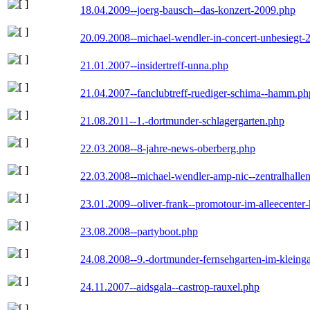
18.04.2009--joerg-bausch--das-konzert-2009.php
20.09.2008--michael-wendler-in-concert-unbesiegt-
21.01.2007--insidertreff-unna.php
21.04.2007--fanclubtreff-ruediger-schima--hamm.ph
21.08.2011--1.-dortmunder-schlagergarten.php
22.03.2008--8-jahre-news-oberberg.php
22.03.2008--michael-wendler-amp-nic--zentralhall
23.01.2009--oliver-frank--promotour-im-alleecente
23.08.2008--partyboot.php
24.08.2008--9.-dortmunder-fernsehgarten-im-kleinga
24.11.2007--aidsgala--castrop-rauxel.php