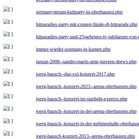
germanystream-kultparty-in-oberhausen.php
hitparadies-party-mit-contest-finale-dj-hitparade.php
hitparadies-party-und-25jaehriges-tv-jubilaeum-vo
immer-wieder-sonntags-in-kamen.php
januar-2008--sandro-marin-amp-juergen-drews.php
joerg-bausch--das-xxl-konzert-2017.php
joerg-bausch--konzert-2023--arena-oberhausen.php
joerg-bausch--konzert-im-starlight-express.php
joerg-bausch--konzert-in-der-arena-oberhausen.php
joerg-bausch--konzert-in-der-turbinenhalle-oberhau
joerg-bausch-konzert-2013--arena-oberhausen.php