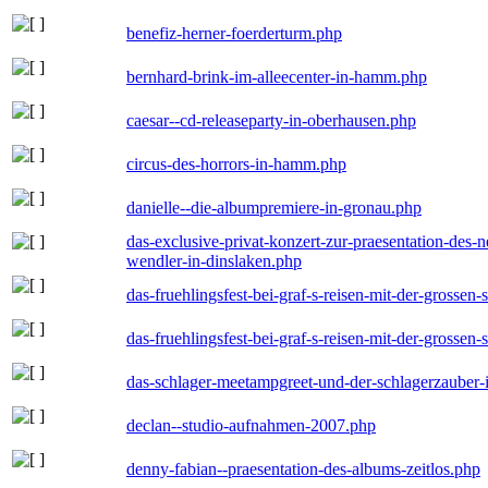
benefiz-herner-foerderturm.php
bernhard-brink-im-alleecenter-in-hamm.php
caesar--cd-releaseparty-in-oberhausen.php
circus-des-horrors-in-hamm.php
danielle--die-albumpremiere-in-gronau.php
das-exclusive-privat-konzert-zur-praesentation-des
wendler-in-dinslaken.php
das-fruehlingsfest-bei-graf-s-reisen-mit-der-grossen-
das-fruehlingsfest-bei-graf-s-reisen-mit-der-grossen-
das-schlager-meetampgreet-und-der-schlagerzauber-
declan--studio-aufnahmen-2007.php
denny-fabian--praesentation-des-albums-zeitlos.php