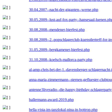
30.04.2007--nacht-der-giganten--werne.php
30.05.2009--lust-auf-fox-party--hansesaal-luenen.ph
30.08.2008--mendener-bierfest.php
30.08.2009--2.-popschlagerclub-kuenstlertreff-for-i
31.05.2009--bergkamener-bierfest.php
31.10.2008--koelsch-mallorca-party.php
al-amp-chris-bei-der-1.-davensberger-schlagernacht
anna-maria-zimmermann--sternen-gefluester-clubtou
antenne3liveradio--die-happy-birthday-schlagerpart
ballermann-award-2019.php
bella-vista-im-tanzlokal-nina-in-bottrop.php