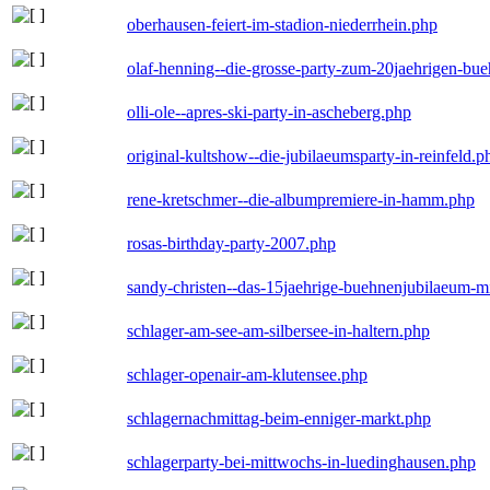
oberhausen-feiert-im-stadion-niederrhein.php
olaf-henning--die-grosse-party-zum-20jaehrigen-bu
olli-ole--apres-ski-party-in-ascheberg.php
original-kultshow--die-jubilaeumsparty-in-reinfeld.p
rene-kretschmer--die-albumpremiere-in-hamm.php
rosas-birthday-party-2007.php
sandy-christen--das-15jaehrige-buehnenjubilaeum-m
schlager-am-see-am-silbersee-in-haltern.php
schlager-openair-am-klutensee.php
schlagernachmittag-beim-enniger-markt.php
schlagerparty-bei-mittwochs-in-luedinghausen.php