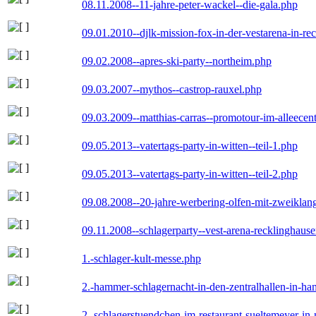
08.11.2008--11-jahre-peter-wackel--die-gala.php
09.01.2010--djlk-mission-fox-in-der-vestarena-in-re
09.02.2008--apres-ski-party--northeim.php
09.03.2007--mythos--castrop-rauxel.php
09.03.2009--matthias-carras--promotour-im-alleece
09.05.2013--vatertags-party-in-witten--teil-1.php
09.05.2013--vatertags-party-in-witten--teil-2.php
09.08.2008--20-jahre-werbering-olfen-mit-zweiklan
09.11.2008--schlagerparty--vest-arena-recklinghaus
1.-schlager-kult-messe.php
2.-hammer-schlagernacht-in-den-zentralhallen-in-h
2.-schlagerstuendchen-im-restaurant-sueltemeyer-in