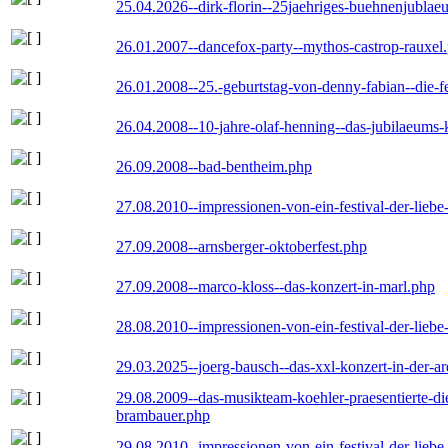
25.04.2026--dirk-florin--25jaehriges-buehnenjublaeu
26.01.2007--dancefox-party--mythos-castrop-rauxel
26.01.2008--25.-geburtstag-von-denny-fabian--die-fei
26.04.2008--10-jahre-olaf-henning--das-jubilaeums-
26.09.2008--bad-bentheim.php
27.08.2010--impressionen-von-ein-festival-der-lieb
27.09.2008--arnsberger-oktoberfest.php
27.09.2008--marco-kloss--das-konzert-in-marl.php
28.08.2010--impressionen-von-ein-festival-der-lieb
29.03.2025--joerg-bausch--das-xxl-konzert-in-der-a
29.08.2009--das-musikteam-koehler-praesentierte-di
brambauer.php
29.08.2010--impressionen-von-ein-festival-der-lieb