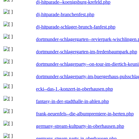
dj-hitparade--koenigsburg-krefeld.php
dj-hitparade-branchenfest.php
dj-hitparade-schlager-brunch-fanfest.php
dortmunder-schlagergarten--revierpark-wischlingen
dortmunder-schlagergarten-im-fredenbaumpark.php
dortmunder-schlagerparty--on-tour-im-diertich-keu
dortmunder-schlagerparty-im-buergerhaus-pulsschla
ecki--das-1.-konzert-in-oberhausen.php
fantasy-in-der-stadthalle-in-ahlen.php
frank-neuenfels--die-albumpremiere-in-herten.php
germany-stream-kultparty-in-oberhausen.php
germany-stream-party-in-oberhausen.php