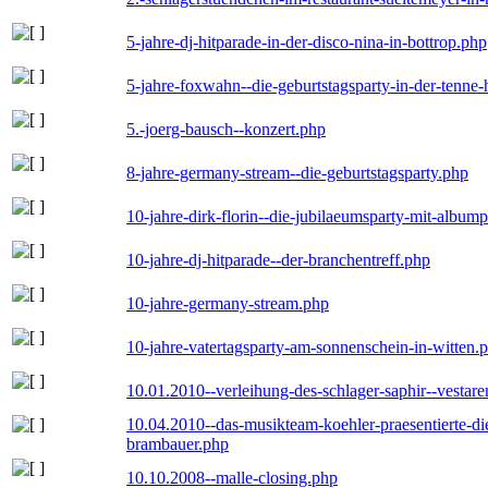
5-jahre-dj-hitparade-in-der-disco-nina-in-bottrop.php
5-jahre-foxwahn--die-geburtstagsparty-in-der-tenn
5.-joerg-bausch--konzert.php
8-jahre-germany-stream--die-geburtstagsparty.php
10-jahre-dirk-florin--die-jubilaeumsparty-mit-album
10-jahre-dj-hitparade--der-branchentreff.php
10-jahre-germany-stream.php
10-jahre-vatertagsparty-am-sonnenschein-in-witten.
10.01.2010--verleihung-des-schlager-saphir--vestar
10.04.2010--das-musikteam-koehler-praesentierte-di
brambauer.php
10.10.2008--malle-closing.php