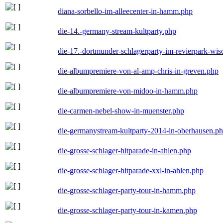
diana-sorbello-im-alleecenter-in-hamm.php
die-14.-germany-stream-kultparty.php
die-17.-dortmunder-schlagerparty-im-revierpark-wis
die-albumpremiere-von-al-amp-chris-in-greven.php
die-albumpremiere-von-midoo-in-hamm.php
die-carmen-nebel-show-in-muenster.php
die-germanystream-kultparty-2014-in-oberhausen.p
die-grosse-schlager-hitparade-in-ahlen.php
die-grosse-schlager-hitparade-xxl-in-ahlen.php
die-grosse-schlager-party-tour-in-hamm.php
die-grosse-schlager-party-tour-in-kamen.php