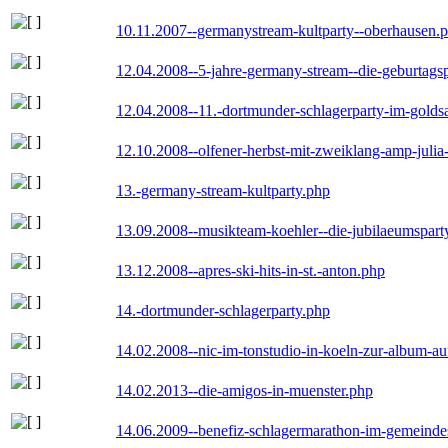
10.11.2007--germanystream-kultparty--oberhausen.
12.04.2008--5-jahre-germany-stream--die-geburtags
12.04.2008--11.-dortmunder-schlagerparty-im-goldsa
12.10.2008--olfener-herbst-mit-zweiklang-amp-julia
13.-germany-stream-kultparty.php
13.09.2008--musikteam-koehler--die-jubilaeumspart
13.12.2008--apres-ski-hits-in-st.-anton.php
14.-dortmunder-schlagerparty.php
14.02.2008--nic-im-tonstudio-in-koeln-zur-album-a
14.02.2013--die-amigos-in-muenster.php
14.06.2009--benefiz-schlagermarathon-im-gemeindes