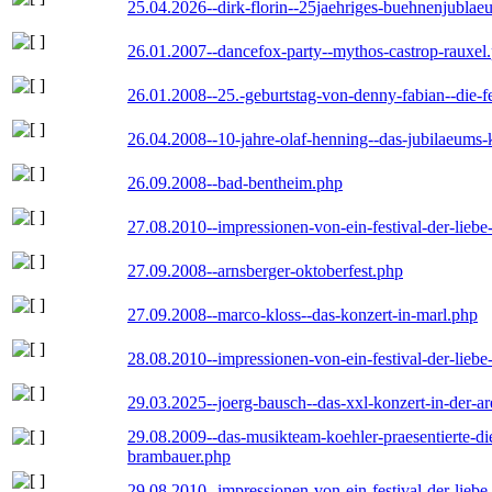
25.04.2026--dirk-florin--25jaehriges-buehnenjublaeu
26.01.2007--dancefox-party--mythos-castrop-rauxel
26.01.2008--25.-geburtstag-von-denny-fabian--die-fei
26.04.2008--10-jahre-olaf-henning--das-jubilaeums-
26.09.2008--bad-bentheim.php
27.08.2010--impressionen-von-ein-festival-der-lieb
27.09.2008--arnsberger-oktoberfest.php
27.09.2008--marco-kloss--das-konzert-in-marl.php
28.08.2010--impressionen-von-ein-festival-der-lieb
29.03.2025--joerg-bausch--das-xxl-konzert-in-der-a
29.08.2009--das-musikteam-koehler-praesentierte-di
brambauer.php
29.08.2010--impressionen-von-ein-festival-der-lieb