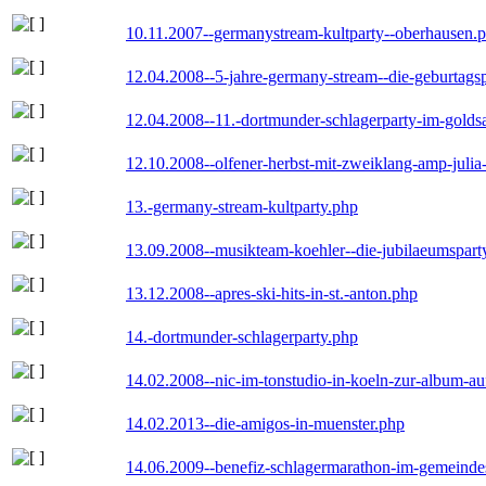
10.11.2007--germanystream-kultparty--oberhausen.
12.04.2008--5-jahre-germany-stream--die-geburtags
12.04.2008--11.-dortmunder-schlagerparty-im-goldsa
12.10.2008--olfener-herbst-mit-zweiklang-amp-julia
13.-germany-stream-kultparty.php
13.09.2008--musikteam-koehler--die-jubilaeumspart
13.12.2008--apres-ski-hits-in-st.-anton.php
14.-dortmunder-schlagerparty.php
14.02.2008--nic-im-tonstudio-in-koeln-zur-album-a
14.02.2013--die-amigos-in-muenster.php
14.06.2009--benefiz-schlagermarathon-im-gemeindes