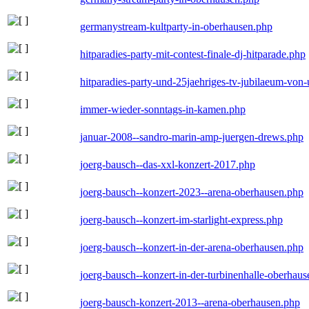
germanystream-kultparty-in-oberhausen.php
hitparadies-party-mit-contest-finale-dj-hitparade.php
hitparadies-party-und-25jaehriges-tv-jubilaeum-vo
immer-wieder-sonntags-in-kamen.php
januar-2008--sandro-marin-amp-juergen-drews.php
joerg-bausch--das-xxl-konzert-2017.php
joerg-bausch--konzert-2023--arena-oberhausen.php
joerg-bausch--konzert-im-starlight-express.php
joerg-bausch--konzert-in-der-arena-oberhausen.php
joerg-bausch--konzert-in-der-turbinenhalle-oberhau
joerg-bausch-konzert-2013--arena-oberhausen.php