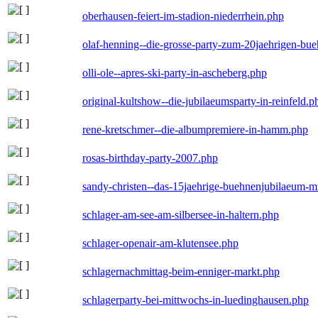
oberhausen-feiert-im-stadion-niederrhein.php
olaf-henning--die-grosse-party-zum-20jaehrigen-bu
olli-ole--apres-ski-party-in-ascheberg.php
original-kultshow--die-jubilaeumsparty-in-reinfeld.p
rene-kretschmer--die-albumpremiere-in-hamm.php
rosas-birthday-party-2007.php
sandy-christen--das-15jaehrige-buehnenjubilaeum-m
schlager-am-see-am-silbersee-in-haltern.php
schlager-openair-am-klutensee.php
schlagernachmittag-beim-enniger-markt.php
schlagerparty-bei-mittwochs-in-luedinghausen.php