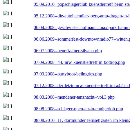
05.09.2010--popschlagerclub-kuenstlertreff-beim-sta
05.12.2008--die-autohaendler-joerg-amp-dragan-in-
06.04.2008--geschwister-hofmann--maxipark-hamm
06.06.2009--sommerfest-downtownradio77--witten.
06.07.2008--benefiz-fuer-silvana.php
07.09.2008--44.-nrw-kuenstlertreff-in-bottrop.php
07.09.2008--partyboot-beilngries.php
07.12.2008--der-letzte-nrw-kuenstlertreff-im-a42-in-
08.03.2008--mendener-tanznacht--vol.3.php
08.08.2008--schlager-open-air-in-ennigerloh.php
08.08.2010--11.-dortmunder-fernsehgarten-im-klein