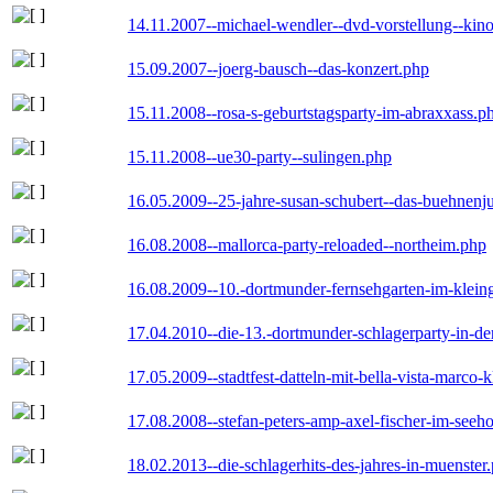
14.11.2007--michael-wendler--dvd-vorstellung--kin
15.09.2007--joerg-bausch--das-konzert.php
15.11.2008--rosa-s-geburtstagsparty-im-abraxxass.p
15.11.2008--ue30-party--sulingen.php
16.05.2009--25-jahre-susan-schubert--das-buehnenj
16.08.2008--mallorca-party-reloaded--northeim.php
16.08.2009--10.-dortmunder-fernsehgarten-im-klein
17.04.2010--die-13.-dortmunder-schlagerparty-in-der
17.05.2009--stadtfest-datteln-mit-bella-vista-marco-
17.08.2008--stefan-peters-amp-axel-fischer-im-seeho
18.02.2013--die-schlagerhits-des-jahres-in-muenster