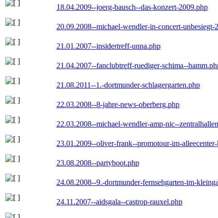
18.04.2009--joerg-bausch--das-konzert-2009.php
20.09.2008--michael-wendler-in-concert-unbesiegt-
21.01.2007--insidertreff-unna.php
21.04.2007--fanclubtreff-ruediger-schima--hamm.ph
21.08.2011--1.-dortmunder-schlagergarten.php
22.03.2008--8-jahre-news-oberberg.php
22.03.2008--michael-wendler-amp-nic--zentralhall
23.01.2009--oliver-frank--promotour-im-alleecente
23.08.2008--partyboot.php
24.08.2008--9.-dortmunder-fernsehgarten-im-kleinga
24.11.2007--aidsgala--castrop-rauxel.php