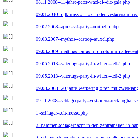
08.11.2008--11-jahre-peter-wackel--die-gala.php
09.01.2010--djlk-mission-fox-in-der-vestarena-in-re
09.02.2008--apres-ski-party--northeim.php
09.03.2007--mythos--castrop-rauxel.php
09.03.2009--matthias-carras--promotour-im-alleece
09.05.2013--vatertags-party-in-witten--teil-1.php
09.05.2013--vatertags-party-in-witten--teil-2.php
09.08.2008--20-jahre-werbering-olfen-mit-zweiklan
09.11.2008--schlagerparty--vest-arena-recklinghaus
1.-schlager-kult-messe.php
2.-hammer-schlagernacht-in-den-zentralhallen-in-h
2.-schlagerstuendchen-im-restaurant-sueltemeyer-in