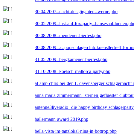
30.04.2007--nacht-der-giganten--werne.php
30.05.2009--lust-auf-fox-party--hansesaal-luenen.ph
30.08.2008--mendener-bierfest.php
30.08.2009--2.-popschlagerclub-kuenstlertreff-for-i
31.05.2009--bergkamener-bierfest.php
31.10.2008--koelsch-mallorca-party.php
al-amp-chris-bei-der-1.-davensberger-schlagernacht
anna-maria-zimmermann--sternen-gefluester-clubtou
antenne3liveradio--die-happy-birthday-schlagerpart
ballermann-award-2019.php
bella-vista-im-tanzlokal-nina-in-bottrop.php