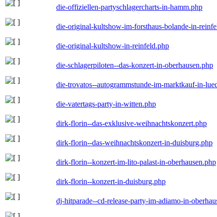
die-offiziellen-partyschlagercharts-in-hamm.php
die-original-kultshow-im-forsthaus-bolande-in-reinf
die-original-kultshow-in-reinfeld.php
die-schlagerpiloten--das-konzert-in-oberhausen.php
die-trovatos--autogrammstunde-im-marktkauf-in-lu
die-vatertags-party-in-witten.php
dirk-florin--das-exklusive-weihnachtskonzert.php
dirk-florin--das-weihnachtskonzert-in-duisburg.php
dirk-florin--konzert-im-lito-palast-in-oberhausen.php
dirk-florin--konzert-in-duisburg.php
dj-hitparade--cd-release-party-im-adiamo-in-oberha