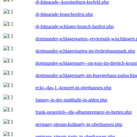
dj-hitparade--koenigsburg-krefeld.php
dj-hitparade-branchenfest.php
dj-hitparade-schlager-brunch-fanfest.php
dortmunder-schlagergarten--revierpark-wischlingen
dortmunder-schlagergarten-im-fredenbaumpark.php
dortmunder-schlagerparty--on-tour-im-diertich-keu
dortmunder-schlagerparty-im-buergerhaus-pulsschla
ecki--das-1.-konzert-in-oberhausen.php
fantasy-in-der-stadthalle-in-ahlen.php
frank-neuenfels--die-albumpremiere-in-herten.php
germany-stream-kultparty-in-oberhausen.php
germany-stream-party-in-oberhausen.php