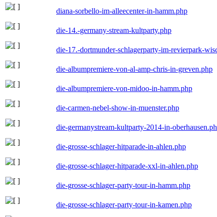
diana-sorbello-im-alleecenter-in-hamm.php
die-14.-germany-stream-kultparty.php
die-17.-dortmunder-schlagerparty-im-revierpark-wis
die-albumpremiere-von-al-amp-chris-in-greven.php
die-albumpremiere-von-midoo-in-hamm.php
die-carmen-nebel-show-in-muenster.php
die-germanystream-kultparty-2014-in-oberhausen.p
die-grosse-schlager-hitparade-in-ahlen.php
die-grosse-schlager-hitparade-xxl-in-ahlen.php
die-grosse-schlager-party-tour-in-hamm.php
die-grosse-schlager-party-tour-in-kamen.php