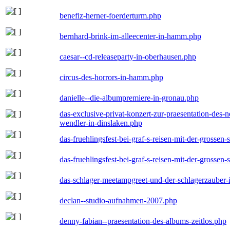
benefiz-herner-foerderturm.php
bernhard-brink-im-alleecenter-in-hamm.php
caesar--cd-releaseparty-in-oberhausen.php
circus-des-horrors-in-hamm.php
danielle--die-albumpremiere-in-gronau.php
das-exclusive-privat-konzert-zur-praesentation-des
wendler-in-dinslaken.php
das-fruehlingsfest-bei-graf-s-reisen-mit-der-grossen-
das-fruehlingsfest-bei-graf-s-reisen-mit-der-grossen-
das-schlager-meetampgreet-und-der-schlagerzauber-
declan--studio-aufnahmen-2007.php
denny-fabian--praesentation-des-albums-zeitlos.php