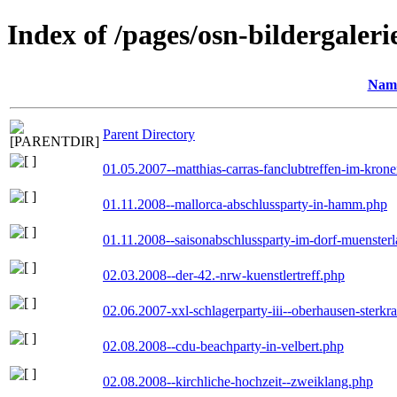
Index of /pages/osn-bildergaleri
Nam
Parent Directory
01.05.2007--matthias-carras-fanclubtreffen-im-kron
01.11.2008--mallorca-abschlussparty-in-hamm.php
01.11.2008--saisonabschlussparty-im-dorf-muenster
02.03.2008--der-42.-nrw-kuenstlertreff.php
02.06.2007-xxl-schlagerparty-iii--oberhausen-sterkr
02.08.2008--cdu-beachparty-in-velbert.php
02.08.2008--kirchliche-hochzeit--zweiklang.php