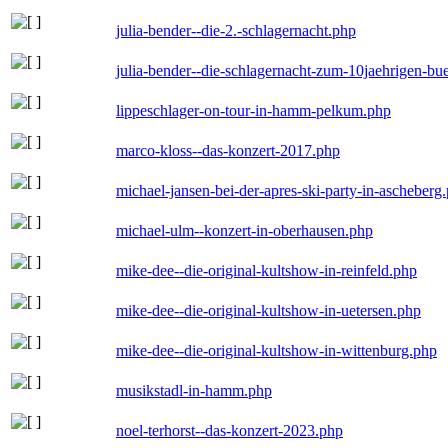
julia-bender--die-2.-schlagernacht.php
julia-bender--die-schlagernacht-zum-10jaehrigen-b
lippeschlager-on-tour-in-hamm-pelkum.php
marco-kloss--das-konzert-2017.php
michael-jansen-bei-der-apres-ski-party-in-ascheberg
michael-ulm--konzert-in-oberhausen.php
mike-dee--die-original-kultshow-in-reinfeld.php
mike-dee--die-original-kultshow-in-uetersen.php
mike-dee--die-original-kultshow-in-wittenburg.php
musikstadl-in-hamm.php
noel-terhorst--das-konzert-2023.php