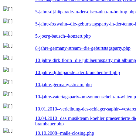
5-jahre-dj-hitparade-in-der-disco-nina-in-bottrop.php
5-jahre-foxwahn--die-geburtstagsparty-in-der-tenn
5.-joerg-bausch--konzert.php
8-jahre-germany-stream--die-geburtstagsparty.php
10-jahre-dirk-florin--die-jubilaeumsparty-mit-album
10-jahre-dj-hitparade--der-branchentreff.php
10-jahre-germany-stream.php
10-jahre-vatertagsparty-am-sonnenschein-in-witten.
10.01.2010--verleihung-des-schlager-saphir--vestar
10.04.2010--das-musikteam-koehler-praesentierte-di
brambauer.php
10.10.2008--malle-closing.php