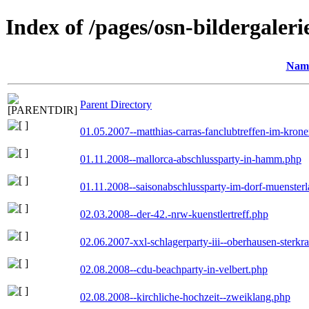
Index of /pages/osn-bildergaleri
Nam
Parent Directory
01.05.2007--matthias-carras-fanclubtreffen-im-kron
01.11.2008--mallorca-abschlussparty-in-hamm.php
01.11.2008--saisonabschlussparty-im-dorf-muenster
02.03.2008--der-42.-nrw-kuenstlertreff.php
02.06.2007-xxl-schlagerparty-iii--oberhausen-sterkr
02.08.2008--cdu-beachparty-in-velbert.php
02.08.2008--kirchliche-hochzeit--zweiklang.php