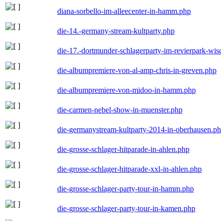
diana-sorbello-im-alleecenter-in-hamm.php
die-14.-germany-stream-kultparty.php
die-17.-dortmunder-schlagerparty-im-revierpark-wis
die-albumpremiere-von-al-amp-chris-in-greven.php
die-albumpremiere-von-midoo-in-hamm.php
die-carmen-nebel-show-in-muenster.php
die-germanystream-kultparty-2014-in-oberhausen.p
die-grosse-schlager-hitparade-in-ahlen.php
die-grosse-schlager-hitparade-xxl-in-ahlen.php
die-grosse-schlager-party-tour-in-hamm.php
die-grosse-schlager-party-tour-in-kamen.php