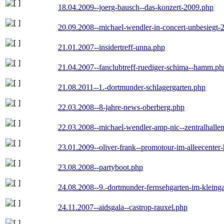
18.04.2009--joerg-bausch--das-konzert-2009.php
20.09.2008--michael-wendler-in-concert-unbesiegt-
21.01.2007--insidertreff-unna.php
21.04.2007--fanclubtreff-ruediger-schima--hamm.ph
21.08.2011--1.-dortmunder-schlagergarten.php
22.03.2008--8-jahre-news-oberberg.php
22.03.2008--michael-wendler-amp-nic--zentralhall
23.01.2009--oliver-frank--promotour-im-alleecente
23.08.2008--partyboot.php
24.08.2008--9.-dortmunder-fernsehgarten-im-kleinga
24.11.2007--aidsgala--castrop-rauxel.php