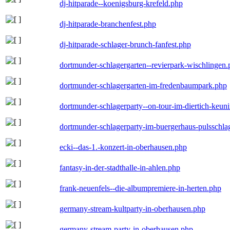
dj-hitparade--koenigsburg-krefeld.php
dj-hitparade-branchenfest.php
dj-hitparade-schlager-brunch-fanfest.php
dortmunder-schlagergarten--revierpark-wischlingen
dortmunder-schlagergarten-im-fredenbaumpark.php
dortmunder-schlagerparty--on-tour-im-diertich-keu
dortmunder-schlagerparty-im-buergerhaus-pulsschla
ecki--das-1.-konzert-in-oberhausen.php
fantasy-in-der-stadthalle-in-ahlen.php
frank-neuenfels--die-albumpremiere-in-herten.php
germany-stream-kultparty-in-oberhausen.php
germany-stream-party-in-oberhausen.php