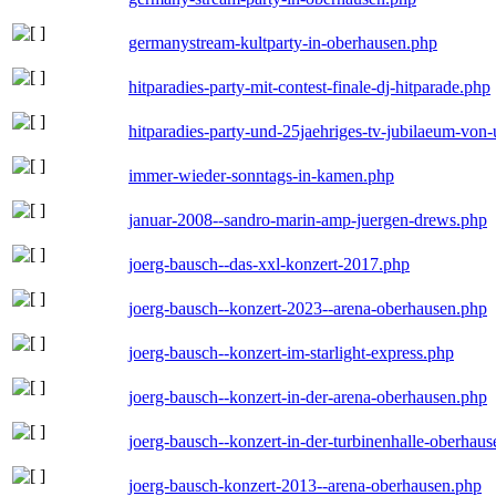
germanystream-kultparty-in-oberhausen.php
hitparadies-party-mit-contest-finale-dj-hitparade.php
hitparadies-party-und-25jaehriges-tv-jubilaeum-vo
immer-wieder-sonntags-in-kamen.php
januar-2008--sandro-marin-amp-juergen-drews.php
joerg-bausch--das-xxl-konzert-2017.php
joerg-bausch--konzert-2023--arena-oberhausen.php
joerg-bausch--konzert-im-starlight-express.php
joerg-bausch--konzert-in-der-arena-oberhausen.php
joerg-bausch--konzert-in-der-turbinenhalle-oberhau
joerg-bausch-konzert-2013--arena-oberhausen.php