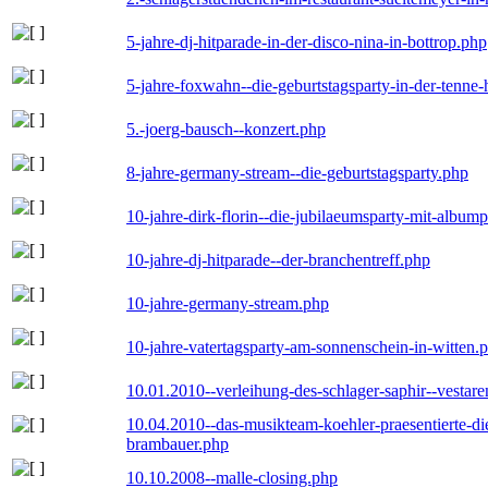
5-jahre-dj-hitparade-in-der-disco-nina-in-bottrop.php
5-jahre-foxwahn--die-geburtstagsparty-in-der-tenn
5.-joerg-bausch--konzert.php
8-jahre-germany-stream--die-geburtstagsparty.php
10-jahre-dirk-florin--die-jubilaeumsparty-mit-album
10-jahre-dj-hitparade--der-branchentreff.php
10-jahre-germany-stream.php
10-jahre-vatertagsparty-am-sonnenschein-in-witten.
10.01.2010--verleihung-des-schlager-saphir--vestar
10.04.2010--das-musikteam-koehler-praesentierte-di
brambauer.php
10.10.2008--malle-closing.php