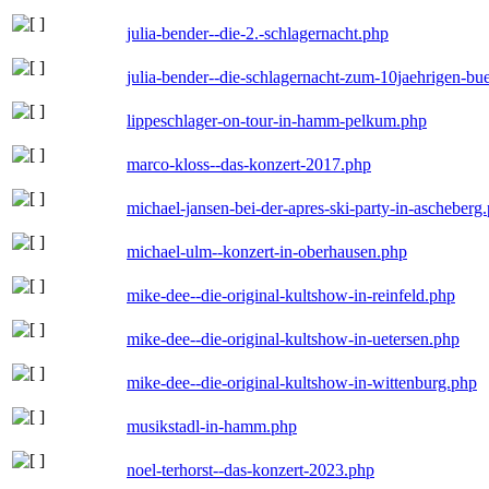
julia-bender--die-2.-schlagernacht.php
julia-bender--die-schlagernacht-zum-10jaehrigen-b
lippeschlager-on-tour-in-hamm-pelkum.php
marco-kloss--das-konzert-2017.php
michael-jansen-bei-der-apres-ski-party-in-ascheberg
michael-ulm--konzert-in-oberhausen.php
mike-dee--die-original-kultshow-in-reinfeld.php
mike-dee--die-original-kultshow-in-uetersen.php
mike-dee--die-original-kultshow-in-wittenburg.php
musikstadl-in-hamm.php
noel-terhorst--das-konzert-2023.php