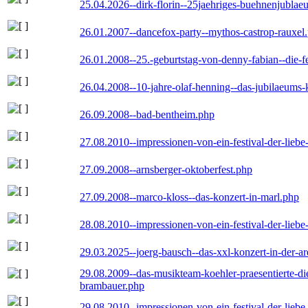
25.04.2026--dirk-florin--25jaehriges-buehnenjublaeu
26.01.2007--dancefox-party--mythos-castrop-rauxel
26.01.2008--25.-geburtstag-von-denny-fabian--die-fei
26.04.2008--10-jahre-olaf-henning--das-jubilaeums-
26.09.2008--bad-bentheim.php
27.08.2010--impressionen-von-ein-festival-der-lieb
27.09.2008--arnsberger-oktoberfest.php
27.09.2008--marco-kloss--das-konzert-in-marl.php
28.08.2010--impressionen-von-ein-festival-der-lieb
29.03.2025--joerg-bausch--das-xxl-konzert-in-der-a
29.08.2009--das-musikteam-koehler-praesentierte-di
brambauer.php
29.08.2010--impressionen-von-ein-festival-der-lieb