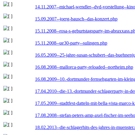
14.11.2007--michael-wendler--dvd-vorstellung--kin
15.09.2007--joerg-bausch--das-konzert.php
15.11.2008--rosa-s-geburtstagsparty-im-abraxxass.p
15.11.2008--ue30-party--sulingen.php
16.05.2009--25-jahre-susan-schubert--das-buehnenj
16.08.2008--mallorca-party-reloaded--northeim.php
16.08.2009--10.-dortmunder-fernsehgarten-im-klein
17.04.2010--die-13.-dortmunder-schlagerparty-in-der
17.05.2009--stadtfest-datteln-mit-bella-vista-marco-
17.08.2008--stefan-peters-amp-axel-fischer-im-seeho
18.02.2013--die-schlagerhits-des-jahres-in-muenster