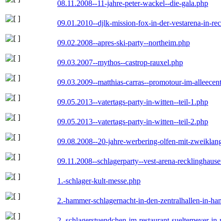
08.11.2008--11-jahre-peter-wackel--die-gala.php
09.01.2010--djlk-mission-fox-in-der-vestarena-in-re
09.02.2008--apres-ski-party--northeim.php
09.03.2007--mythos--castrop-rauxel.php
09.03.2009--matthias-carras--promotour-im-alleece
09.05.2013--vatertags-party-in-witten--teil-1.php
09.05.2013--vatertags-party-in-witten--teil-2.php
09.08.2008--20-jahre-werbering-olfen-mit-zweiklan
09.11.2008--schlagerparty--vest-arena-recklinghaus
1.-schlager-kult-messe.php
2.-hammer-schlagernacht-in-den-zentralhallen-in-h
2.-schlagerstuendchen-im-restaurant-sueltemeyer-in