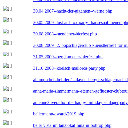
30.04.2007--nacht-der-giganten--werne.php
30.05.2009--lust-auf-fox-party--hansesaal-luenen.ph
30.08.2008--mendener-bierfest.php
30.08.2009--2.-popschlagerclub-kuenstlertreff-for-i
31.05.2009--bergkamener-bierfest.php
31.10.2008--koelsch-mallorca-party.php
al-amp-chris-bei-der-1.-davensberger-schlagernacht
anna-maria-zimmermann--sternen-gefluester-clubtou
antenne3liveradio--die-happy-birthday-schlagerpart
ballermann-award-2019.php
bella-vista-im-tanzlokal-nina-in-bottrop.php