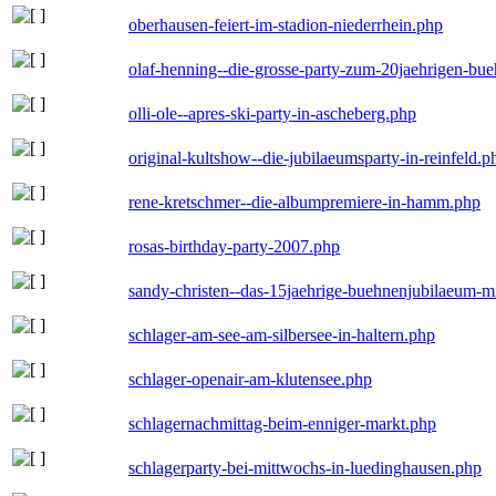
oberhausen-feiert-im-stadion-niederrhein.php
olaf-henning--die-grosse-party-zum-20jaehrigen-bu
olli-ole--apres-ski-party-in-ascheberg.php
original-kultshow--die-jubilaeumsparty-in-reinfeld.p
rene-kretschmer--die-albumpremiere-in-hamm.php
rosas-birthday-party-2007.php
sandy-christen--das-15jaehrige-buehnenjubilaeum-m
schlager-am-see-am-silbersee-in-haltern.php
schlager-openair-am-klutensee.php
schlagernachmittag-beim-enniger-markt.php
schlagerparty-bei-mittwochs-in-luedinghausen.php