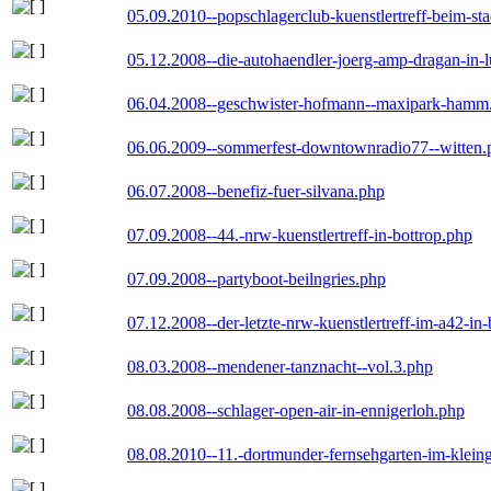
05.09.2010--popschlagerclub-kuenstlertreff-beim-sta
05.12.2008--die-autohaendler-joerg-amp-dragan-in-
06.04.2008--geschwister-hofmann--maxipark-hamm
06.06.2009--sommerfest-downtownradio77--witten.
06.07.2008--benefiz-fuer-silvana.php
07.09.2008--44.-nrw-kuenstlertreff-in-bottrop.php
07.09.2008--partyboot-beilngries.php
07.12.2008--der-letzte-nrw-kuenstlertreff-im-a42-in-
08.03.2008--mendener-tanznacht--vol.3.php
08.08.2008--schlager-open-air-in-ennigerloh.php
08.08.2010--11.-dortmunder-fernsehgarten-im-klein