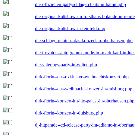
die-offiziellen-partyschlagercharts-in-hamm.php
die-original-kultshow-im-forsthaus-bolande-in-reinf
die-original-kultshow-in-reinfeld.php
die-schlagerpiloten--das-konzert-in-oberhausen.php
die-trovatos--autogrammstunde-im-marktkauf-in-lu
die-vatertags-party-in-witten.php
dirk-florin--das-exklusive-weihnachtskonzert.php
dirk-florin--das-weihnachtskonzert-in-duisburg.php
dirk-florin--konzert-im-lito-palast-in-oberhausen.php
dirk-florin--konzert-in-duisburg.php
dj-hitparade--cd-release-party-im-adiamo-in-oberha