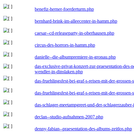
benefiz-herner-foerderturm.php
bernhard-brink-im-alleecenter-in-hamm.php
caesar--cd-releaseparty-in-oberhausen.php
circus-des-horrors-in-hamm.php
danielle--die-albumpremiere-in-gronau.php
das-exclusive-privat-konzert-zur-praesentation-des
wendler-in-dinslaken.php
das-fruehlingsfest-bei-graf-s-reisen-mit-der-grossen-
das-fruehlingsfest-bei-graf-s-reisen-mit-der-grossen-
das-schlager-meetampgreet-und-der-schlagerzauber-
declan--studio-aufnahmen-2007.php
denny-fabian--praesentation-des-albums-zeitlos.php