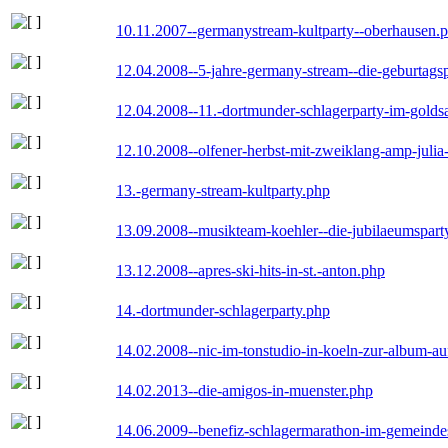
10.11.2007--germanystream-kultparty--oberhausen.
12.04.2008--5-jahre-germany-stream--die-geburtags
12.04.2008--11.-dortmunder-schlagerparty-im-goldsa
12.10.2008--olfener-herbst-mit-zweiklang-amp-julia
13.-germany-stream-kultparty.php
13.09.2008--musikteam-koehler--die-jubilaeumspart
13.12.2008--apres-ski-hits-in-st.-anton.php
14.-dortmunder-schlagerparty.php
14.02.2008--nic-im-tonstudio-in-koeln-zur-album-a
14.02.2013--die-amigos-in-muenster.php
14.06.2009--benefiz-schlagermarathon-im-gemeindes