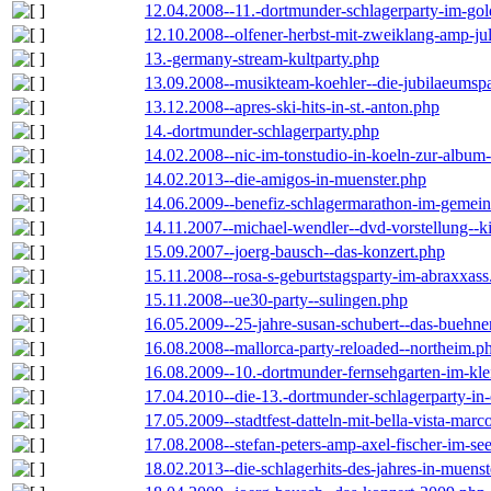
12.04.2008--11.-dortmunder-schlagerparty-im-gol
12.10.2008--olfener-herbst-mit-zweiklang-amp-jul
13.-germany-stream-kultparty.php
13.09.2008--musikteam-koehler--die-jubilaeumsp
13.12.2008--apres-ski-hits-in-st.-anton.php
14.-dortmunder-schlagerparty.php
14.02.2008--nic-im-tonstudio-in-koeln-zur-albu
14.02.2013--die-amigos-in-muenster.php
14.06.2009--benefiz-schlagermarathon-im-gemein
14.11.2007--michael-wendler--dvd-vorstellung--k
15.09.2007--joerg-bausch--das-konzert.php
15.11.2008--rosa-s-geburtstagsparty-im-abraxxass
15.11.2008--ue30-party--sulingen.php
16.05.2009--25-jahre-susan-schubert--das-buehn
16.08.2008--mallorca-party-reloaded--northeim.p
16.08.2009--10.-dortmunder-fernsehgarten-im-kle
17.04.2010--die-13.-dortmunder-schlagerparty-in-
17.05.2009--stadtfest-datteln-mit-bella-vista-marc
17.08.2008--stefan-peters-amp-axel-fischer-im-se
18.02.2013--die-schlagerhits-des-jahres-in-muenst