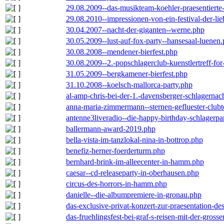
29.08.2009--das-musikteam-koehler-praesentierte
29.08.2010--impressionen-von-ein-festival-der-li
30.04.2007--nacht-der-giganten--werne.php
30.05.2009--lust-auf-fox-party--hansesaal-luenen
30.08.2008--mendener-bierfest.php
30.08.2009--2.-popschlagerclub-kuenstlertreff-fo
31.05.2009--bergkamener-bierfest.php
31.10.2008--koelsch-mallorca-party.php
al-amp-chris-bei-der-1.-davensberger-schlagerna
anna-maria-zimmermann--sternen-gefluester-clubt
antenne3liveradio--die-happy-birthday-schlagerpa
ballermann-award-2019.php
bella-vista-im-tanzlokal-nina-in-bottrop.php
benefiz-herner-foerderturm.php
bernhard-brink-im-alleecenter-in-hamm.php
caesar--cd-releaseparty-in-oberhausen.php
circus-des-horrors-in-hamm.php
danielle--die-albumpremiere-in-gronau.php
das-exclusive-privat-konzert-zur-praesentation-
das-fruehlingsfest-bei-graf-s-reisen-mit-der-grosse