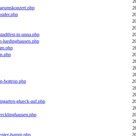
2
laeumskonzert.php
2
nsider.php
2
2
2
stadtfest-in-unna.php
2
in-luedinghausen.php
2
mm.php
2
en.php
2
2
2
2
in-bottrop.php
2
2
2
ingarten-glueck-auf.php
2
2
-recklinghausen.php
2
2
2
ecenter-hamm.php
2