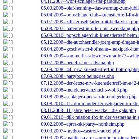
04.11.2007--wdr4-schlager-star-parade.php
05.03.2008--olaf-henning--das-warmup-zum-jubi
05.04.2009--popschlagerclub--kuenstlertreff-for-i
05.07.2009--zdf-fernsehgarten-mit-bella-vista.php
05.08.2007--hafenfest-in-olfen-mit-zweiklang.php
05.09.2010--popschlagerclub-kuenstlertreff-beim-
05.12.2008--die-autohaendler-joerg-amp-dragan-
06.04.2008--geschwister-hofmann--maxipark-ha
06.06.2009--sommerfest-downtownradio77--witt
06.07.2008--benefiz-fuer-silvana.php
07.09.2008--44.-nrw-kuenstlertreff-in-bottrop.php
07.09.2008--partyboot-beilngries.php
07.12.2008--der-letzte-nrw-kuenstlertreff-im-a42-
08.03.2008--mendener-tanznacht--vol.3.php
08.08.2008--schlager-open-air-in-ennigerloh.php
08.08.2010--11.-dortmunder-fernsehgarten-im-kle
08.11.2008--11-jahre-peter-wackel--die-gala.php
09.01.2010--djlk-mission-fox-in-der-vestarena-in
09.02.2008--apres-ski-party--northeim.php
09.03.2007--mythos--castrop-rauxel.php
09.03.2009--matthias-carras--promotour-im-alle