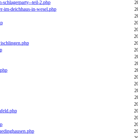
n-schlagerparty--teil-2.php
2
er-im-deichhaus-in-wesel.php
2
2
hp
2
2
2
wischlingen.php
2
hp
2
2
2
.php
2
2
2
2
2
2
nfeld.php
2
2
hp
2
luedinghausen.php
2
2