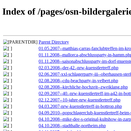
Index of /pages/osn-bildergaleri
Parent Directory
01.05.2007--matthias-carras-fanclubtreffen-im-k
01.11.2008--mallorca-abschlussparty-in-hamm.ph
01.11.2008--saisonabschlussparty-im-dorf-muenst
02.03.2008--der-42.-nrw-kuenstlertreff.php
02.06.2007-xxl-schlagerparty-iii--oberhausen-ste
02.08.2008--cdu-beachparty-in-velbert.php
02.08.2008--kirchliche-hochzeit--zweiklang.php
02.09.2007--40.-nrw-kuenstlertreff-im-a42-in-bot
02.12.2007--10-jahre-nrw-kuenstlertreff.php
04.03.2007-nrw-kuenstlertreff-in-bottrop.php
04.09.2010--popschlagerclub-kuenstlertreff-beim-
04.10.2008--mike-dee-s-original-kultshow-in-zar
04.10.2008--stadthalle-northeim.php