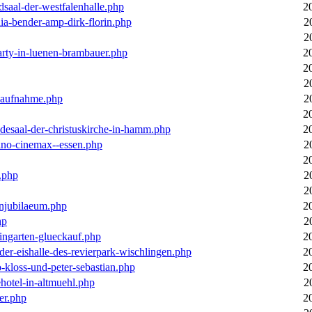
dsaal-der-westfalenhalle.php
2
ia-bender-amp-dirk-florin.php
2
2
arty-in-luenen-brambauer.php
2
2
2
m-aufnahme.php
2
2
desaal-der-christuskirche-in-hamm.php
2
ino-cinemax--essen.php
2
2
.php
2
2
enjubilaeum.php
2
hp
2
ingarten-glueckauf.php
2
der-eishalle-des-revierpark-wischlingen.php
2
o-kloss-und-peter-sebastian.php
2
ehotel-in-altmuehl.php
2
er.php
2