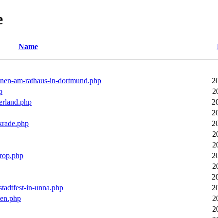
e
Name
ronen-am-rathaus-in-dortmund.php
2
p
2
erland.php
2
2
rkrade.php
2
2
2
trop.php
2
2
2
stadtfest-in-unna.php
2
pen.php
2
2