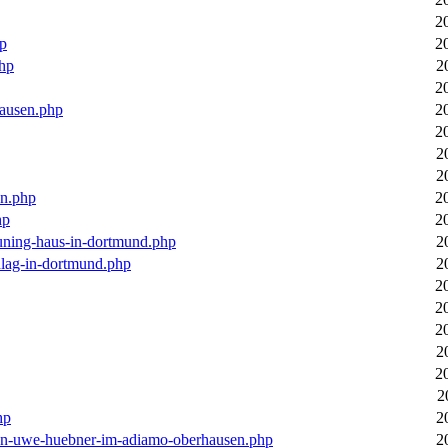
2
hp
2
php
2
2
hausen.php
2
2
2
2
en.php
2
hp
2
euning-haus-in-dortmund.php
2
hlag-in-dortmund.php
2
2
2
2
2
2
2
hp
2
-von-uwe-huebner-im-adiamo-oberhausen.php
2