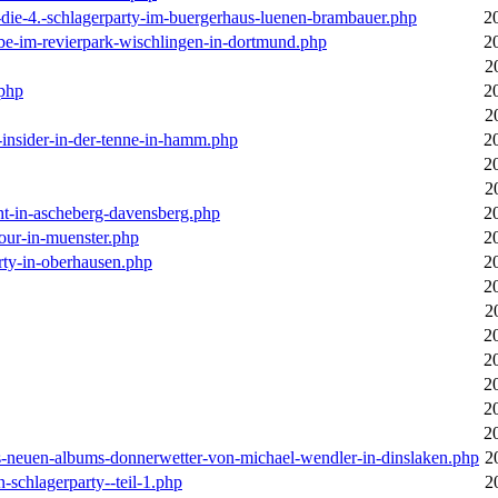
-die-4.-schlagerparty-im-buergerhaus-luenen-brambauer.php
2
ebe-im-revierpark-wischlingen-in-dortmund.php
2
2
.php
2
2
r-insider-in-der-tenne-in-hamm.php
2
2
2
cht-in-ascheberg-davensberg.php
2
our-in-muenster.php
2
rty-in-oberhausen.php
2
2
2
2
2
2
2
2
des-neuen-albums-donnerwetter-von-michael-wendler-in-dinslaken.php
2
n-schlagerparty--teil-1.php
2