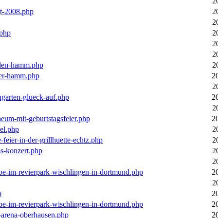
2
gt-2008.php
2
2
.php
2
2
2
llen-hamm.php
2
nter-hamm.php
2
2
ngarten-glueck-auf.php
2
2
aeum-mit-geburtstagsfeier.php
2
el.php
2
feier-in-der-grillhuette-echtz.php
2
ms-konzert.php
2
2
ebe-im-revierpark-wischlingen-in-dortmund.php
2
2
p
2
ebe-im-revierpark-wischlingen-in-dortmund.php
2
r-arena-oberhausen.php
2