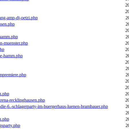
2
2
ang-amp-dj-oetzi.php
2
usen.php
2
2
n-hamm.php
2
in-muenster.php
2
php
2
nne-hamm.php
2
2
2
bumpremiere.php
2
2
2
n.php
2
arena-recklinghausen.php
2
-die-6.-schlagerparty-im-buergerhaus-luenen-brambauer.php
2
2
n.php
2
gsparty.php
2