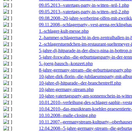
09.05.2013--vatertags-party-in-witten--teil-1.php
09.05.2013--vatertags-party-in-witten--teil-2.php
09.08.2008--20-jahre-werbering-olfen-mit-zweikl
09.11.2008--schlagerparty--vest-arena-recklingha
1.-schlager-kult-messe.php
2.-hammer-schlagernacht-in-den-zentralhallen-i
2.-schlagerstuendchen-im-restaurant-sueltemeyer-
5-jahre-dj-hitparade-in-der-disco-nina-in-bottrop.
5-jahre-foxwahn--die-geburtstagsparty-in-der-te
5.-joerg-bausch--konzert.php
8-jahre-germany-stream--die-geburtstagsparty.php
10-jahre-dirk-florin--die-jubilaeumsparty-mit-al
10-jahre-dj-hitparade--der-branchentreff.php
10-jahre-germany-stream.php
10-jahre-vatertagsparty-am-sonnenschein-in-witte
10.01.2010--verleihung-des-schlager-saphir--vest
10.04.2010--das-musikteam-koehler-praesentierte
10.10.2008--malle-closing.php
10.11.2007--germanystream-kultparty--oberhause
12.04.2008--5-jahre-germany-stream--die-geburta