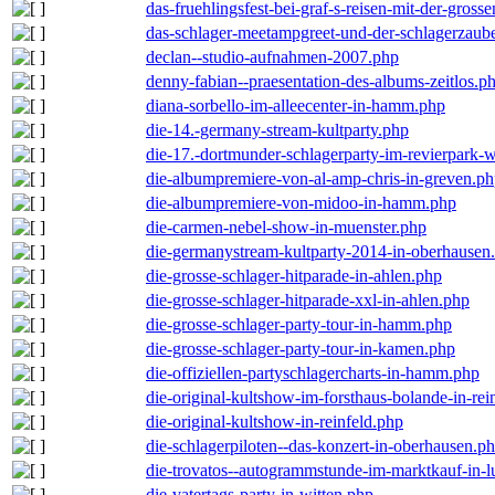
das-fruehlingsfest-bei-graf-s-reisen-mit-der-grosse
das-schlager-meetampgreet-und-der-schlagerzaub
declan--studio-aufnahmen-2007.php
denny-fabian--praesentation-des-albums-zeitlos.p
diana-sorbello-im-alleecenter-in-hamm.php
die-14.-germany-stream-kultparty.php
die-17.-dortmunder-schlagerparty-im-revierpark-
die-albumpremiere-von-al-amp-chris-in-greven.p
die-albumpremiere-von-midoo-in-hamm.php
die-carmen-nebel-show-in-muenster.php
die-germanystream-kultparty-2014-in-oberhausen
die-grosse-schlager-hitparade-in-ahlen.php
die-grosse-schlager-hitparade-xxl-in-ahlen.php
die-grosse-schlager-party-tour-in-hamm.php
die-grosse-schlager-party-tour-in-kamen.php
die-offiziellen-partyschlagercharts-in-hamm.php
die-original-kultshow-im-forsthaus-bolande-in-rei
die-original-kultshow-in-reinfeld.php
die-schlagerpiloten--das-konzert-in-oberhausen.p
die-trovatos--autogrammstunde-im-marktkauf-in-
die-vatertags-party-in-witten.php