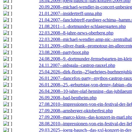
18.04.2009--joerg-bausch--das-konzert-2009.php
20.09.2008--michael-wendler-in-concert-unbesie
21.01.2007--insidertreff-unna.php
21.04.2007--fanclubtreff-ruediger-schima--hamm
21.08.2011--1.-dortmunder-schlagergarten.php
22.03.2008--8-jahre-news-oberberg.php
22.03.2008--michael-wendler-amp-nic--zentralha
23.01.2009--oliver-frank--promotour-im-alleece
23.08.2008--partyboot.php
24.08.2008--9.-dortmunder-fernsehgarten-im-klei
24.11.2007--aidsgala--castrop-rauxel.php
25.04.2026--dirk-florin--25jaehriges-buehnenjubl
26.01.2007--dancefox-party--mythos-castrop-raux
26.01.2008--25.-geburtstag-von-denny-fabian--die-
26.04.2008--10-jahre-olaf-henning--das-jubilaeu
26.09.2008--bad-bentheim.php
27.08.2010--impressionen-von-ein-festival-der-li
27.09.2008--arnsberger-oktoberfest.php
27.09.2008--marco-kloss--das-konzert-in-marl.ph
28.08.2010--impressionen-von-ein-festival-der-li
29.03.2025--joerg-bausch--das-xxl-konzert-in-de