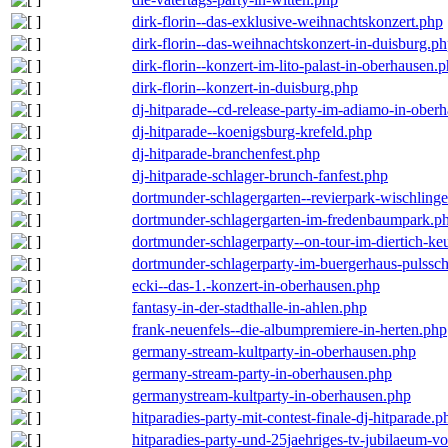
dirk-florin--das-exklusive-weihnachtskonzert.php
dirk-florin--das-weihnachtskonzert-in-duisburg.p
dirk-florin--konzert-im-lito-palast-in-oberhausen.
dirk-florin--konzert-in-duisburg.php
dj-hitparade--cd-release-party-im-adiamo-in-ober
dj-hitparade--koenigsburg-krefeld.php
dj-hitparade-branchenfest.php
dj-hitparade-schlager-brunch-fanfest.php
dortmunder-schlagergarten--revierpark-wischling
dortmunder-schlagergarten-im-fredenbaumpark.p
dortmunder-schlagerparty--on-tour-im-diertich-k
dortmunder-schlagerparty-im-buergerhaus-pulssc
ecki--das-1.-konzert-in-oberhausen.php
fantasy-in-der-stadthalle-in-ahlen.php
frank-neuenfels--die-albumpremiere-in-herten.php
germany-stream-kultparty-in-oberhausen.php
germany-stream-party-in-oberhausen.php
germanystream-kultparty-in-oberhausen.php
hitparadies-party-mit-contest-finale-dj-hitparade.p
hitparadies-party-und-25jaehriges-tv-jubilaeum