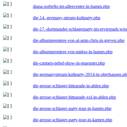
diana-sorbello-im-alleecenter-in-hamm.php
die-14.-germany-stream-kultparty.php
die-17.-dortmunder-schlagerparty-im-revierpark-wis
die-albumpremiere-von-al-amp-chris-in-greven.php
die-albumpremiere-von-midoo-in-hamm.php
die-carmen-nebel-show-in-muenster.php
die-germanystream-kultparty-2014-in-oberhausen.p
die-grosse-schlager-hitparade-in-ahlen.php
die-grosse-schlager-hitparade-xxl-in-ahlen.php
die-grosse-schlager-party-tour-in-hamm.php
die-grosse-schlager-party-tour-in-kamen.php