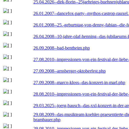
25.04.2026--dirk-florin--25jaehriges-buehnenjublaeu
26.01.2007--dancefox-party--mythos-castrop-rauxel
26.01.2008--25.-geburtstag-von-denny-fabian--die-fei
26.04.2008--10-jahre-olaf-henning--das-jubilaeums-
26.09.2008--bad-bentheim.php
27.08.2010--impressionen-von-ein-festival-der-lieb
27.09.2008--arnsberger-oktoberfest.php
27.09.2008--marco-kloss--das-konzert-in-marl.php
28.08.2010--impressionen-von-ein-festival-der-lieb
29.03.2025--joerg-bausch--das-xxl-konzert-in-der-a
29.08.2009--das-musikteam-koehler-praesentierte-di
brambauer.php
29.08.2010--impressionen-von-ein-festival-der-lieb