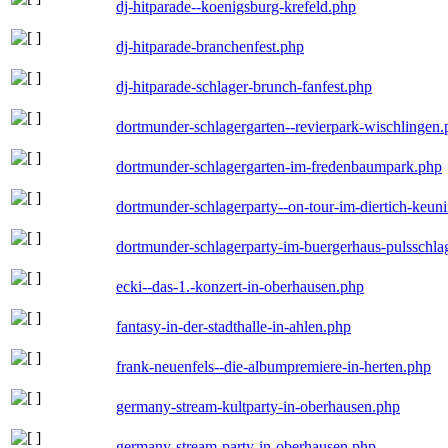
dj-hitparade--koenigsburg-krefeld.php
dj-hitparade-branchenfest.php
dj-hitparade-schlager-brunch-fanfest.php
dortmunder-schlagergarten--revierpark-wischlingen
dortmunder-schlagergarten-im-fredenbaumpark.php
dortmunder-schlagerparty--on-tour-im-diertich-keu
dortmunder-schlagerparty-im-buergerhaus-pulsschla
ecki--das-1.-konzert-in-oberhausen.php
fantasy-in-der-stadthalle-in-ahlen.php
frank-neuenfels--die-albumpremiere-in-herten.php
germany-stream-kultparty-in-oberhausen.php
germany-stream-party-in-oberhausen.php