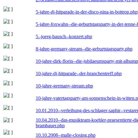
5-jahre-dj-hitparade-in-der-disco-nina-in-bottrop.php
5-jahre-foxwahn--die-geburtstagsparty-in-der-tenn
5.-joerg-bausch--konzert.php
8-jahre-germany-stream--die-geburtstagsparty.php
10-jahre-dirk-florin--die-jubilaeumsparty-mit-album
10-jahre-dj-hitparade--der-branchentreff.php
10-jahre-germany-stream.php
10-jahre-vatertagsparty-am-sonnenschein-in-witten.
10.01.2010--verleihung-des-schlager-saphir--vestar
10.04.2010--das-musikteam-koehler-praesentierte-di
brambauer.php
10.10.2008--malle-closing.php