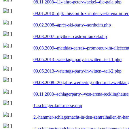
08.11.2008--11-jahre-peter-wackel--die-gala.php
09.01.2010--djlk-mission-fox-in-der-vestarena-in-re
09.02.2008--apres-ski-party--northeim.php
09.03.2007--mythos--castrop-rauxel.php
09.03.2009--matthias-carras--promotour-im-alleece
09.05.2013--vatertags-party-in-witten--teil-1.php
09.05.2013--vatertags-party-in-witten--teil-2.php
09.08.2008--20-jahre-werbering-olfen-mit-zweiklan
09.11.2008--schlagerparty--vest-arena-recklinghaus
1.-schlager-kult-messe.php
2.-hammer-schlagernacht-in-den-zentralhallen-in-h
2.-schlagerstuendchen-im-restaurant-sueltemeyer-in