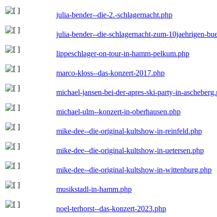
julia-bender--die-2.-schlagernacht.php
julia-bender--die-schlagernacht-zum-10jaehrigen-b
lippeschlager-on-tour-in-hamm-pelkum.php
marco-kloss--das-konzert-2017.php
michael-jansen-bei-der-apres-ski-party-in-ascheberg
michael-ulm--konzert-in-oberhausen.php
mike-dee--die-original-kultshow-in-reinfeld.php
mike-dee--die-original-kultshow-in-uetersen.php
mike-dee--die-original-kultshow-in-wittenburg.php
musikstadl-in-hamm.php
noel-terhorst--das-konzert-2023.php