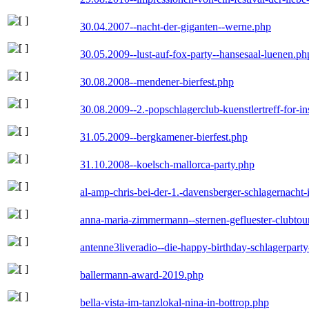
30.04.2007--nacht-der-giganten--werne.php
30.05.2009--lust-auf-fox-party--hansesaal-luenen.ph
30.08.2008--mendener-bierfest.php
30.08.2009--2.-popschlagerclub-kuenstlertreff-for-i
31.05.2009--bergkamener-bierfest.php
31.10.2008--koelsch-mallorca-party.php
al-amp-chris-bei-der-1.-davensberger-schlagernacht
anna-maria-zimmermann--sternen-gefluester-clubtou
antenne3liveradio--die-happy-birthday-schlagerpart
ballermann-award-2019.php
bella-vista-im-tanzlokal-nina-in-bottrop.php