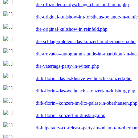
die-offiziellen-partyschlagercharts-in-hamm.php
die-original-kultshow-im-forsthaus-bolande-in-reinf
die-original-kultshow-in-reinfeld.php
die-schlagerpiloten--das-konzert-in-oberhausen.php
die-trovatos--autogrammstunde-im-marktkauf-in-lu
die-vatertags-party-in-witten.php
dirk-florin--das-exklusive-weihnachtskonzert.php
dirk-florin--das-weihnachtskonzert-in-duisburg.php
dirk-florin--konzert-im-lito-palast-in-oberhausen.php
dirk-florin--konzert-in-duisburg.php
dj-hitparade--cd-release-party-im-adiamo-in-oberha