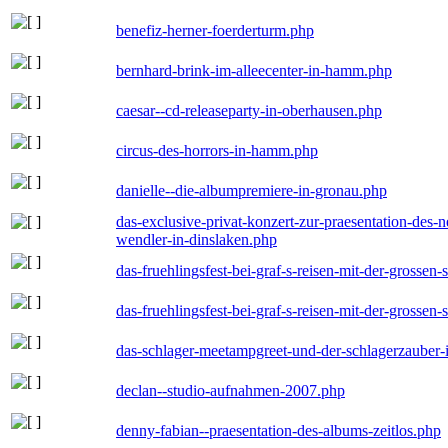
benefiz-herner-foerderturm.php
bernhard-brink-im-alleecenter-in-hamm.php
caesar--cd-releaseparty-in-oberhausen.php
circus-des-horrors-in-hamm.php
danielle--die-albumpremiere-in-gronau.php
das-exclusive-privat-konzert-zur-praesentation-des
wendler-in-dinslaken.php
das-fruehlingsfest-bei-graf-s-reisen-mit-der-grossen-
das-fruehlingsfest-bei-graf-s-reisen-mit-der-grossen-
das-schlager-meetampgreet-und-der-schlagerzauber-
declan--studio-aufnahmen-2007.php
denny-fabian--praesentation-des-albums-zeitlos.php