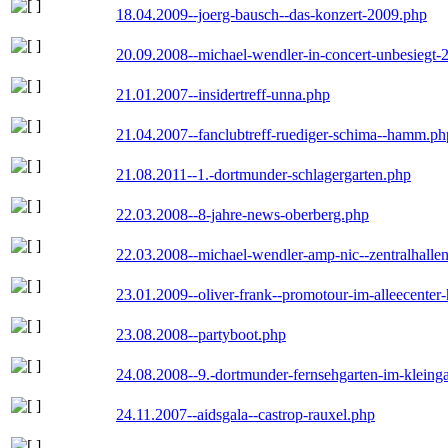
18.04.2009--joerg-bausch--das-konzert-2009.php
20.09.2008--michael-wendler-in-concert-unbesiegt-
21.01.2007--insidertreff-unna.php
21.04.2007--fanclubtreff-ruediger-schima--hamm.ph
21.08.2011--1.-dortmunder-schlagergarten.php
22.03.2008--8-jahre-news-oberberg.php
22.03.2008--michael-wendler-amp-nic--zentralhall
23.01.2009--oliver-frank--promotour-im-alleecente
23.08.2008--partyboot.php
24.08.2008--9.-dortmunder-fernsehgarten-im-kleinga
24.11.2007--aidsgala--castrop-rauxel.php