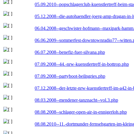
05.09.2010--popschlagerclub-kuenstlertreff-beim-sta
05.12.2008--die-autohaendler-joerg-amp-dragan-in-
06.04.2008--geschwister-hofmann--maxipark-hamm
06.06.2009--sommerfest-downtownradio77--witten.
06.07.2008--benefiz-fuer-silvana.php
07.09.2008--44.-nrw-kuenstlertreff-in-bottrop.php
07.09.2008--partyboot-beilngries.php
07.12.2008--der-letzte-nrw-kuenstlertreff-im-a42-in-
08.03.2008--mendener-tanznacht--vol.3.php
08.08.2008--schlager-open-air-in-ennigerloh.php
08.08.2010--11.-dortmunder-fernsehgarten-im-klein