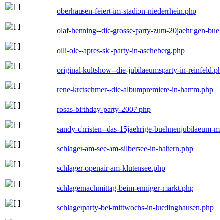
oberhausen-feiert-im-stadion-niederrhein.php
olaf-henning--die-grosse-party-zum-20jaehrigen-bu
olli-ole--apres-ski-party-in-ascheberg.php
original-kultshow--die-jubilaeumsparty-in-reinfeld.p
rene-kretschmer--die-albumpremiere-in-hamm.php
rosas-birthday-party-2007.php
sandy-christen--das-15jaehrige-buehnenjubilaeum-m
schlager-am-see-am-silbersee-in-haltern.php
schlager-openair-am-klutensee.php
schlagernachmittag-beim-enniger-markt.php
schlagerparty-bei-mittwochs-in-luedinghausen.php