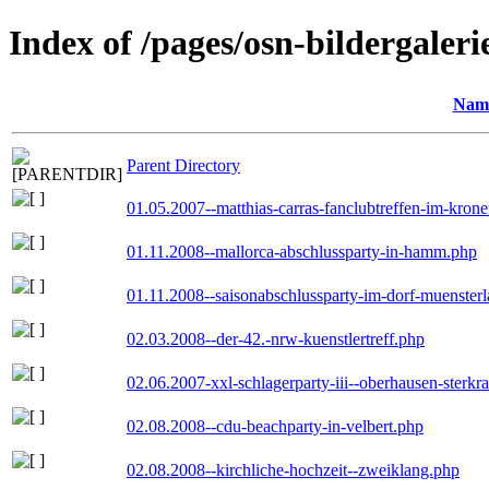
Index of /pages/osn-bildergaleri
Nam
Parent Directory
01.05.2007--matthias-carras-fanclubtreffen-im-kron
01.11.2008--mallorca-abschlussparty-in-hamm.php
01.11.2008--saisonabschlussparty-im-dorf-muenster
02.03.2008--der-42.-nrw-kuenstlertreff.php
02.06.2007-xxl-schlagerparty-iii--oberhausen-sterkr
02.08.2008--cdu-beachparty-in-velbert.php
02.08.2008--kirchliche-hochzeit--zweiklang.php