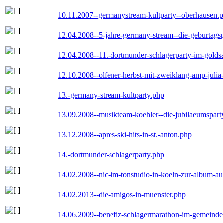
10.11.2007--germanystream-kultparty--oberhausen.
12.04.2008--5-jahre-germany-stream--die-geburtags
12.04.2008--11.-dortmunder-schlagerparty-im-goldsa
12.10.2008--olfener-herbst-mit-zweiklang-amp-julia
13.-germany-stream-kultparty.php
13.09.2008--musikteam-koehler--die-jubilaeumspart
13.12.2008--apres-ski-hits-in-st.-anton.php
14.-dortmunder-schlagerparty.php
14.02.2008--nic-im-tonstudio-in-koeln-zur-album-a
14.02.2013--die-amigos-in-muenster.php
14.06.2009--benefiz-schlagermarathon-im-gemeindes