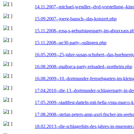
14.11.2007--michael-wendler--dvd-vorstellung--kin
15.09.2007--joerg-bausch--das-konzert.php
15.11.2008--rosa-s-geburtstagsparty-im-abraxxass.p
15.11.2008--ue30-party--sulingen.php
16.05.2009--25-jahre-susan-schubert--das-buehnenj
16.08.2008--mallorca-party-reloaded--northeim.php
16.08.2009--10.-dortmunder-fernsehgarten-im-klein
17.04.2010--die-13.-dortmunder-schlagerparty-in-der
17.05.2009--stadtfest-datteln-mit-bella-vista-marco-
17.08.2008--stefan-peters-amp-axel-fischer-im-seeho
18.02.2013--die-schlagerhits-des-jahres-in-muenster