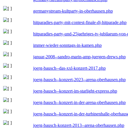
germanystream-kultparty-in-oberhausen.php
hitparadies-party-mit-contest-finale-dj-hitparade.php
hitparadies-party-und-25jaehriges-tv-jubilaeum-vo
immer-wieder-sonntags-in-kamen.php
januar-2008--sandro-marin-amp-juergen-drews.php
joerg-bausch--das-xxl-konzert-2017.php
joerg-bausch--konzert-2023--arena-oberhausen.php
joerg-bausch--konzert-im-starlight-express.php
joerg-bausch--konzert-in-der-arena-oberhausen.php
joerg-bausch--konzert-in-der-turbinenhalle-oberhau
joerg-bausch-konzert-2013--arena-oberhausen.php