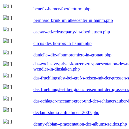
benefiz-herner-foerderturm.php
bernhard-brink-im-alleecenter-in-hamm.php
caesar--cd-releaseparty-in-oberhausen.php
circus-des-horrors-in-hamm.php
danielle--die-albumpremiere-in-gronau.php
das-exclusive-privat-konzert-zur-praesentation-des
wendler-in-dinslaken.php
das-fruehlingsfest-bei-graf-s-reisen-mit-der-grossen-
das-fruehlingsfest-bei-graf-s-reisen-mit-der-grossen-
das-schlager-meetampgreet-und-der-schlagerzauber-
declan--studio-aufnahmen-2007.php
denny-fabian--praesentation-des-albums-zeitlos.php