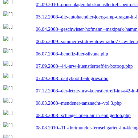
05.09.2010--popschlagerclub-kuenstlertreff-beim-sta
05.12.2008--die-autohaendler-joerg-amp-dragan-in-
06.04.2008--geschwister-hofmann--maxipark-hamm
06.06.2009--sommerfest-downtownradio77--witten.
06.07.2008--benefiz-fuer-silvana.php
07.09.2008--44.-nrw-kuenstlertreff-in-bottrop.php
07.09.2008--partyboot-beilngries.php
07.12.2008--der-letzte-nrw-kuenstlertreff-im-a42-in-
08.03.2008--mendener-tanznacht--vol.3.php
08.08.2008--schlager-open-air-in-ennigerloh.php
08.08.2010--11.-dortmunder-fernsehgarten-im-klein