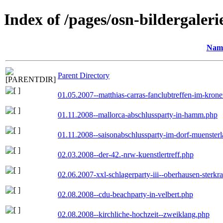
Index of /pages/osn-bildergaleri
Nam
Parent Directory
01.05.2007--matthias-carras-fanclubtreffen-im-kron
01.11.2008--mallorca-abschlussparty-in-hamm.php
01.11.2008--saisonabschlussparty-im-dorf-muenster
02.03.2008--der-42.-nrw-kuenstlertreff.php
02.06.2007-xxl-schlagerparty-iii--oberhausen-sterkr
02.08.2008--cdu-beachparty-in-velbert.php
02.08.2008--kirchliche-hochzeit--zweiklang.php