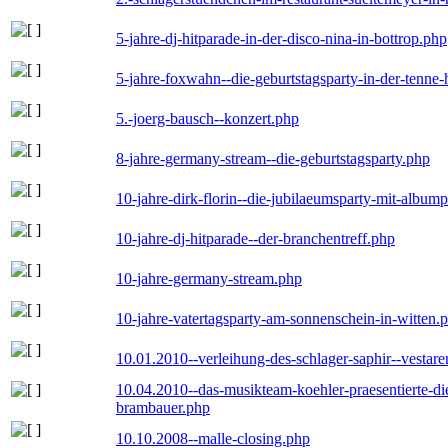
5-jahre-dj-hitparade-in-der-disco-nina-in-bottrop.php
5-jahre-foxwahn--die-geburtstagsparty-in-der-tenn
5.-joerg-bausch--konzert.php
8-jahre-germany-stream--die-geburtstagsparty.php
10-jahre-dirk-florin--die-jubilaeumsparty-mit-album
10-jahre-dj-hitparade--der-branchentreff.php
10-jahre-germany-stream.php
10-jahre-vatertagsparty-am-sonnenschein-in-witten.
10.01.2010--verleihung-des-schlager-saphir--vestar
10.04.2010--das-musikteam-koehler-praesentierte-di
brambauer.php
10.10.2008--malle-closing.php