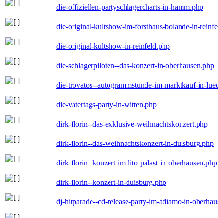
die-offiziellen-partyschlagercharts-in-hamm.php
die-original-kultshow-im-forsthaus-bolande-in-reinf
die-original-kultshow-in-reinfeld.php
die-schlagerpiloten--das-konzert-in-oberhausen.php
die-trovatos--autogrammstunde-im-marktkauf-in-lu
die-vatertags-party-in-witten.php
dirk-florin--das-exklusive-weihnachtskonzert.php
dirk-florin--das-weihnachtskonzert-in-duisburg.php
dirk-florin--konzert-im-lito-palast-in-oberhausen.php
dirk-florin--konzert-in-duisburg.php
dj-hitparade--cd-release-party-im-adiamo-in-oberha