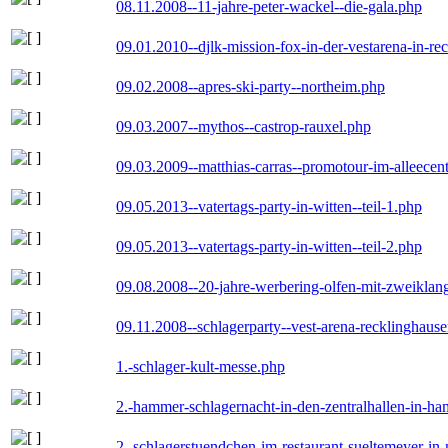
08.11.2008--11-jahre-peter-wackel--die-gala.php
09.01.2010--djlk-mission-fox-in-der-vestarena-in-re
09.02.2008--apres-ski-party--northeim.php
09.03.2007--mythos--castrop-rauxel.php
09.03.2009--matthias-carras--promotour-im-alleece
09.05.2013--vatertags-party-in-witten--teil-1.php
09.05.2013--vatertags-party-in-witten--teil-2.php
09.08.2008--20-jahre-werbering-olfen-mit-zweiklan
09.11.2008--schlagerparty--vest-arena-recklinghaus
1.-schlager-kult-messe.php
2.-hammer-schlagernacht-in-den-zentralhallen-in-h
2.-schlagerstuendchen-im-restaurant-sueltemeyer-in