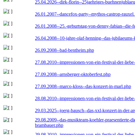
25.04.2026--dirk-florin--25jaehriges-buehnenjublaeu
26.01.2007--dancefox-party--mythos-castrop-rauxel
26.01.2008--25.-geburtstag-von-denny-fabian--die-fei
26.04.2008--10-jahre-olaf-henning--das-jubilaeums-
26.09.2008--bad-bentheim.php
27.08.2010--impressionen-von-ein-festival-der-lieb
27.09.2008--arnsberger-oktoberfest.php
27.09.2008--marco-kloss--das-konzert-in-marl.php
28.08.2010--impressionen-von-ein-festival-der-lieb
29.03.2025--joerg-bausch--das-xxl-konzert-in-der-a
29.08.2009--das-musikteam-koehler-praesentierte-di
brambauer.php
29.08.2010--impressionen-von-ein-festival-der-lieb