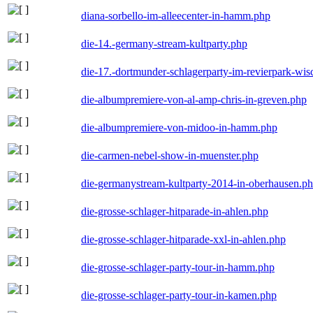
diana-sorbello-im-alleecenter-in-hamm.php
die-14.-germany-stream-kultparty.php
die-17.-dortmunder-schlagerparty-im-revierpark-wis
die-albumpremiere-von-al-amp-chris-in-greven.php
die-albumpremiere-von-midoo-in-hamm.php
die-carmen-nebel-show-in-muenster.php
die-germanystream-kultparty-2014-in-oberhausen.p
die-grosse-schlager-hitparade-in-ahlen.php
die-grosse-schlager-hitparade-xxl-in-ahlen.php
die-grosse-schlager-party-tour-in-hamm.php
die-grosse-schlager-party-tour-in-kamen.php