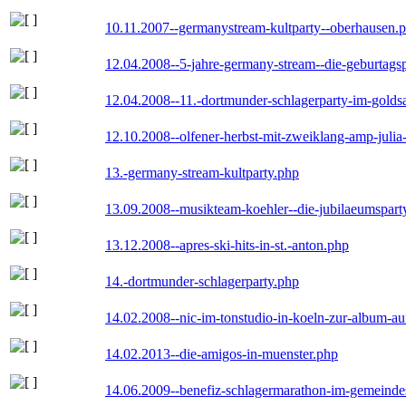
10.11.2007--germanystream-kultparty--oberhausen.
12.04.2008--5-jahre-germany-stream--die-geburtags
12.04.2008--11.-dortmunder-schlagerparty-im-goldsa
12.10.2008--olfener-herbst-mit-zweiklang-amp-julia
13.-germany-stream-kultparty.php
13.09.2008--musikteam-koehler--die-jubilaeumspart
13.12.2008--apres-ski-hits-in-st.-anton.php
14.-dortmunder-schlagerparty.php
14.02.2008--nic-im-tonstudio-in-koeln-zur-album-a
14.02.2013--die-amigos-in-muenster.php
14.06.2009--benefiz-schlagermarathon-im-gemeindes