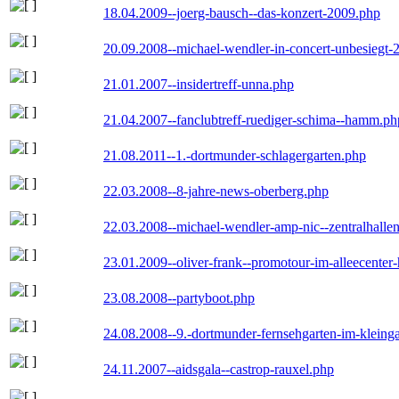
18.04.2009--joerg-bausch--das-konzert-2009.php
20.09.2008--michael-wendler-in-concert-unbesiegt-
21.01.2007--insidertreff-unna.php
21.04.2007--fanclubtreff-ruediger-schima--hamm.ph
21.08.2011--1.-dortmunder-schlagergarten.php
22.03.2008--8-jahre-news-oberberg.php
22.03.2008--michael-wendler-amp-nic--zentralhall
23.01.2009--oliver-frank--promotour-im-alleecente
23.08.2008--partyboot.php
24.08.2008--9.-dortmunder-fernsehgarten-im-kleinga
24.11.2007--aidsgala--castrop-rauxel.php