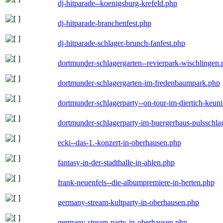
dj-hitparade--koenigsburg-krefeld.php
dj-hitparade-branchenfest.php
dj-hitparade-schlager-brunch-fanfest.php
dortmunder-schlagergarten--revierpark-wischlingen
dortmunder-schlagergarten-im-fredenbaumpark.php
dortmunder-schlagerparty--on-tour-im-diertich-keu
dortmunder-schlagerparty-im-buergerhaus-pulsschla
ecki--das-1.-konzert-in-oberhausen.php
fantasy-in-der-stadthalle-in-ahlen.php
frank-neuenfels--die-albumpremiere-in-herten.php
germany-stream-kultparty-in-oberhausen.php
germany-stream-party-in-oberhausen.php