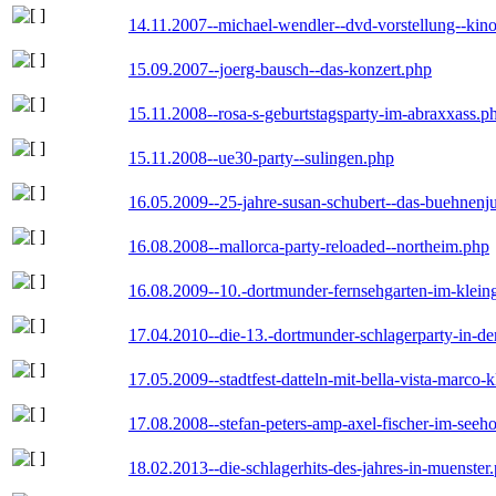
14.11.2007--michael-wendler--dvd-vorstellung--kin
15.09.2007--joerg-bausch--das-konzert.php
15.11.2008--rosa-s-geburtstagsparty-im-abraxxass.p
15.11.2008--ue30-party--sulingen.php
16.05.2009--25-jahre-susan-schubert--das-buehnenj
16.08.2008--mallorca-party-reloaded--northeim.php
16.08.2009--10.-dortmunder-fernsehgarten-im-klein
17.04.2010--die-13.-dortmunder-schlagerparty-in-der
17.05.2009--stadtfest-datteln-mit-bella-vista-marco-
17.08.2008--stefan-peters-amp-axel-fischer-im-seeho
18.02.2013--die-schlagerhits-des-jahres-in-muenster