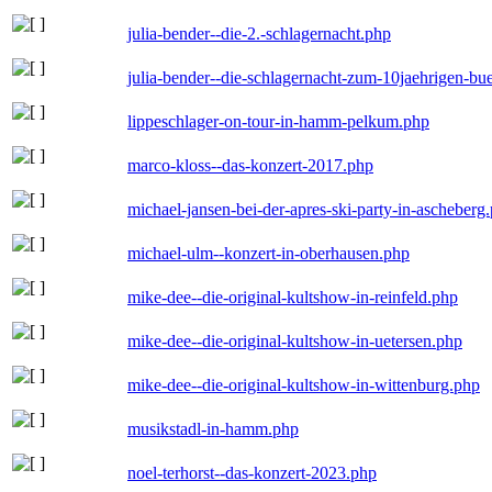
julia-bender--die-2.-schlagernacht.php
julia-bender--die-schlagernacht-zum-10jaehrigen-b
lippeschlager-on-tour-in-hamm-pelkum.php
marco-kloss--das-konzert-2017.php
michael-jansen-bei-der-apres-ski-party-in-ascheberg
michael-ulm--konzert-in-oberhausen.php
mike-dee--die-original-kultshow-in-reinfeld.php
mike-dee--die-original-kultshow-in-uetersen.php
mike-dee--die-original-kultshow-in-wittenburg.php
musikstadl-in-hamm.php
noel-terhorst--das-konzert-2023.php