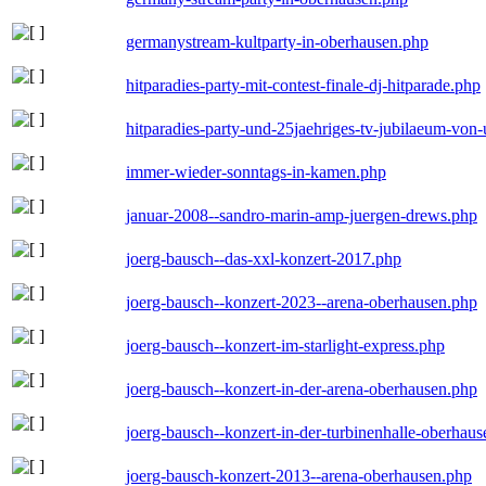
germanystream-kultparty-in-oberhausen.php
hitparadies-party-mit-contest-finale-dj-hitparade.php
hitparadies-party-und-25jaehriges-tv-jubilaeum-vo
immer-wieder-sonntags-in-kamen.php
januar-2008--sandro-marin-amp-juergen-drews.php
joerg-bausch--das-xxl-konzert-2017.php
joerg-bausch--konzert-2023--arena-oberhausen.php
joerg-bausch--konzert-im-starlight-express.php
joerg-bausch--konzert-in-der-arena-oberhausen.php
joerg-bausch--konzert-in-der-turbinenhalle-oberhau
joerg-bausch-konzert-2013--arena-oberhausen.php