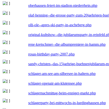
oberhausen-feiert-im-stadion-niederrhein.php
olaf-henning--die-grosse-party-zum-20jaehrigen-bu
olli-ole--apres-ski-party-in-ascheberg.php
original-kultshow--die-jubilaeumsparty-in-reinfeld.p
rene-kretschmer--die-albumpremiere-in-hamm.php
rosas-birthday-party-2007.php
sandy-christen--das-15jaehrige-buehnenjubilaeum-m
schlager-am-see-am-silbersee-in-haltern.php
schlager-openair-am-klutensee.php
schlagernachmittag-beim-enniger-markt.php
schlagerparty-bei-mittwochs-in-luedinghausen.php