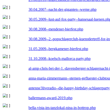
30.04.2007--nacht-der-giganten--werne.php
30.05.2009--lust-auf-fox-party--hansesaal-luenen.ph
30.08.2008--mendener-bierfest.php
30.08.2009--2.-popschlagerclub-kuenstlertreff-for-i
31.05.2009--bergkamener-bierfest.php
31.10.2008--koelsch-mallorca-party.php
al-amp-chris-bei-der-1.-davensberger-schlagernacht
anna-maria-zimmermann--sternen-gefluester-clubtou
antenne3liveradio--die-happy-birthday-schlagerpart
ballermann-award-2019.php
bella-vista-im-tanzlokal-nina-in-bottrop.php