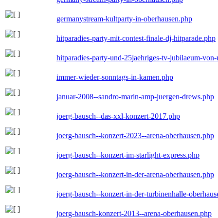
germanystream-kultparty-in-oberhausen.php
hitparadies-party-mit-contest-finale-dj-hitparade.php
hitparadies-party-und-25jaehriges-tv-jubilaeum-vo
immer-wieder-sonntags-in-kamen.php
januar-2008--sandro-marin-amp-juergen-drews.php
joerg-bausch--das-xxl-konzert-2017.php
joerg-bausch--konzert-2023--arena-oberhausen.php
joerg-bausch--konzert-im-starlight-express.php
joerg-bausch--konzert-in-der-arena-oberhausen.php
joerg-bausch--konzert-in-der-turbinenhalle-oberhau
joerg-bausch-konzert-2013--arena-oberhausen.php