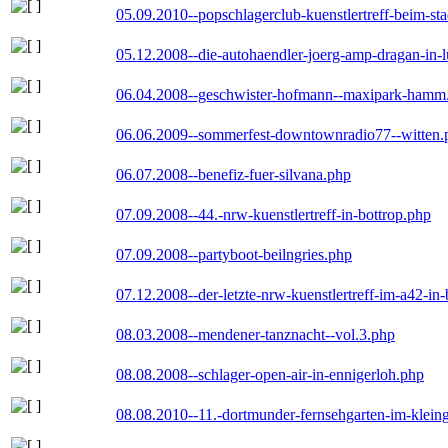
05.09.2010--popschlagerclub-kuenstlertreff-beim-sta
05.12.2008--die-autohaendler-joerg-amp-dragan-in-
06.04.2008--geschwister-hofmann--maxipark-hamm
06.06.2009--sommerfest-downtownradio77--witten.
06.07.2008--benefiz-fuer-silvana.php
07.09.2008--44.-nrw-kuenstlertreff-in-bottrop.php
07.09.2008--partyboot-beilngries.php
07.12.2008--der-letzte-nrw-kuenstlertreff-im-a42-in-
08.03.2008--mendener-tanznacht--vol.3.php
08.08.2008--schlager-open-air-in-ennigerloh.php
08.08.2010--11.-dortmunder-fernsehgarten-im-klein