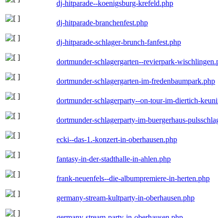
dj-hitparade--koenigsburg-krefeld.php
dj-hitparade-branchenfest.php
dj-hitparade-schlager-brunch-fanfest.php
dortmunder-schlagergarten--revierpark-wischlingen
dortmunder-schlagergarten-im-fredenbaumpark.php
dortmunder-schlagerparty--on-tour-im-diertich-keu
dortmunder-schlagerparty-im-buergerhaus-pulsschla
ecki--das-1.-konzert-in-oberhausen.php
fantasy-in-der-stadthalle-in-ahlen.php
frank-neuenfels--die-albumpremiere-in-herten.php
germany-stream-kultparty-in-oberhausen.php
germany-stream-party-in-oberhausen.php