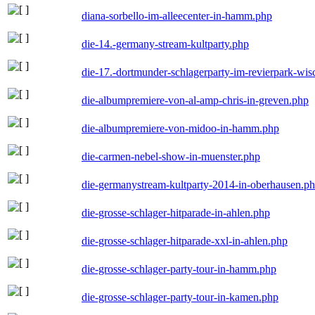
diana-sorbello-im-alleecenter-in-hamm.php
die-14.-germany-stream-kultparty.php
die-17.-dortmunder-schlagerparty-im-revierpark-wis
die-albumpremiere-von-al-amp-chris-in-greven.php
die-albumpremiere-von-midoo-in-hamm.php
die-carmen-nebel-show-in-muenster.php
die-germanystream-kultparty-2014-in-oberhausen.p
die-grosse-schlager-hitparade-in-ahlen.php
die-grosse-schlager-hitparade-xxl-in-ahlen.php
die-grosse-schlager-party-tour-in-hamm.php
die-grosse-schlager-party-tour-in-kamen.php