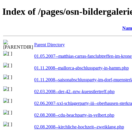
Index of /pages/osn-bildergaleri
Nam
Parent Directory
01.05.2007--matthias-carras-fanclubtreffen-im-kron
01.11.2008--mallorca-abschlussparty-in-hamm.php
01.11.2008--saisonabschlussparty-im-dorf-muenster
02.03.2008--der-42.-nrw-kuenstlertreff.php
02.06.2007-xxl-schlagerparty-iii--oberhausen-sterkr
02.08.2008--cdu-beachparty-in-velbert.php
02.08.2008--kirchliche-hochzeit--zweiklang.php