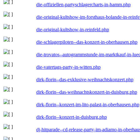
die-offiziellen-partyschlagercharts-in-hamm.php
die-original-kultshow-im-forsthaus-bolande-in-reinf
die-original-kultshow-in-reinfeld.php
die-schlagerpiloten--das-konzert-in-oberhausen.php
die-trovatos--autogrammstunde-im-marktkauf-in-lu
die-vatertags-party-in-witten.php
dirk-florin--das-exklusive-weihnachtskonzert.php
dirk-florin--das-weihnachtskonzert-in-duisburg.php
dirk-florin--konzert-im-lito-palast-in-oberhausen.php
dirk-florin--konzert-in-duisburg.php
dj-hitparade--cd-release-party-im-adiamo-in-oberha