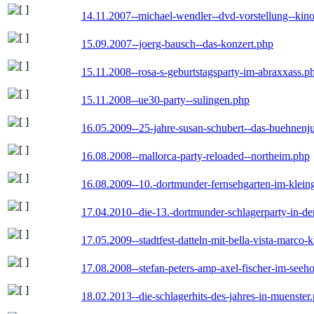
14.11.2007--michael-wendler--dvd-vorstellung--kin
15.09.2007--joerg-bausch--das-konzert.php
15.11.2008--rosa-s-geburtstagsparty-im-abraxxass.p
15.11.2008--ue30-party--sulingen.php
16.05.2009--25-jahre-susan-schubert--das-buehnenj
16.08.2008--mallorca-party-reloaded--northeim.php
16.08.2009--10.-dortmunder-fernsehgarten-im-klein
17.04.2010--die-13.-dortmunder-schlagerparty-in-der
17.05.2009--stadtfest-datteln-mit-bella-vista-marco-
17.08.2008--stefan-peters-amp-axel-fischer-im-seeho
18.02.2013--die-schlagerhits-des-jahres-in-muenster