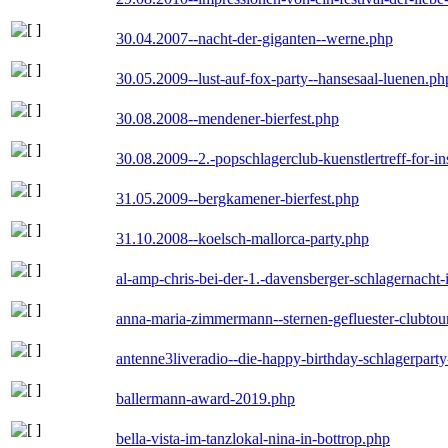
30.04.2007--nacht-der-giganten--werne.php
30.05.2009--lust-auf-fox-party--hansesaal-luenen.ph
30.08.2008--mendener-bierfest.php
30.08.2009--2.-popschlagerclub-kuenstlertreff-for-i
31.05.2009--bergkamener-bierfest.php
31.10.2008--koelsch-mallorca-party.php
al-amp-chris-bei-der-1.-davensberger-schlagernacht
anna-maria-zimmermann--sternen-gefluester-clubtou
antenne3liveradio--die-happy-birthday-schlagerpart
ballermann-award-2019.php
bella-vista-im-tanzlokal-nina-in-bottrop.php