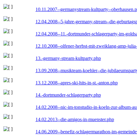
10.11.2007--germanystream-kultparty--oberhausen.
12.04.2008--5-jahre-germany-stream--die-geburtags
12.04.2008--11.-dortmunder-schlagerparty-im-goldsa
12.10.2008--olfener-herbst-mit-zweiklang-amp-julia
13.-germany-stream-kultparty.php
13.09.2008--musikteam-koehler--die-jubilaeumspart
13.12.2008--apres-ski-hits-in-st.-anton.php
14.-dortmunder-schlagerparty.php
14.02.2008--nic-im-tonstudio-in-koeln-zur-album-a
14.02.2013--die-amigos-in-muenster.php
14.06.2009--benefiz-schlagermarathon-im-gemeindes