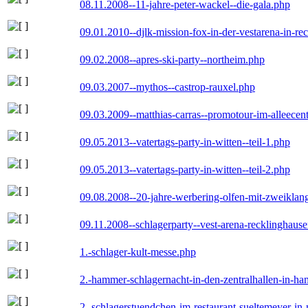
08.11.2008--11-jahre-peter-wackel--die-gala.php
09.01.2010--djlk-mission-fox-in-der-vestarena-in-re
09.02.2008--apres-ski-party--northeim.php
09.03.2007--mythos--castrop-rauxel.php
09.03.2009--matthias-carras--promotour-im-alleece
09.05.2013--vatertags-party-in-witten--teil-1.php
09.05.2013--vatertags-party-in-witten--teil-2.php
09.08.2008--20-jahre-werbering-olfen-mit-zweiklan
09.11.2008--schlagerparty--vest-arena-recklinghaus
1.-schlager-kult-messe.php
2.-hammer-schlagernacht-in-den-zentralhallen-in-h
2.-schlagerstuendchen-im-restaurant-sueltemeyer-in