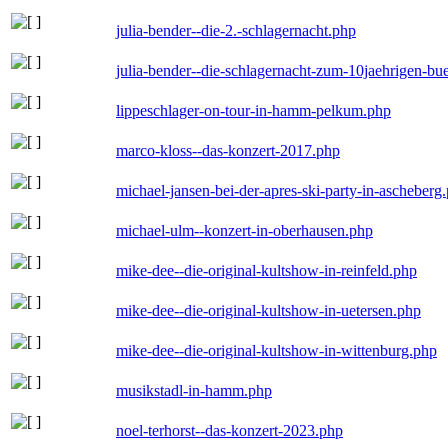
julia-bender--die-2.-schlagernacht.php
julia-bender--die-schlagernacht-zum-10jaehrigen-b
lippeschlager-on-tour-in-hamm-pelkum.php
marco-kloss--das-konzert-2017.php
michael-jansen-bei-der-apres-ski-party-in-ascheberg
michael-ulm--konzert-in-oberhausen.php
mike-dee--die-original-kultshow-in-reinfeld.php
mike-dee--die-original-kultshow-in-uetersen.php
mike-dee--die-original-kultshow-in-wittenburg.php
musikstadl-in-hamm.php
noel-terhorst--das-konzert-2023.php