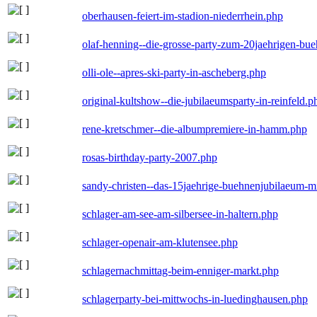
oberhausen-feiert-im-stadion-niederrhein.php
olaf-henning--die-grosse-party-zum-20jaehrigen-bu
olli-ole--apres-ski-party-in-ascheberg.php
original-kultshow--die-jubilaeumsparty-in-reinfeld.p
rene-kretschmer--die-albumpremiere-in-hamm.php
rosas-birthday-party-2007.php
sandy-christen--das-15jaehrige-buehnenjubilaeum-m
schlager-am-see-am-silbersee-in-haltern.php
schlager-openair-am-klutensee.php
schlagernachmittag-beim-enniger-markt.php
schlagerparty-bei-mittwochs-in-luedinghausen.php