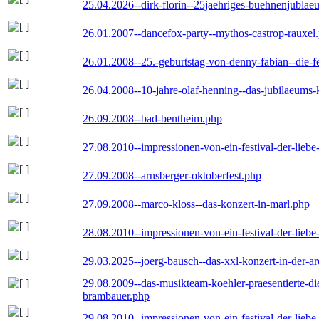
25.04.2026--dirk-florin--25jaehriges-buehnenjublaeu
26.01.2007--dancefox-party--mythos-castrop-rauxel
26.01.2008--25.-geburtstag-von-denny-fabian--die-fei
26.04.2008--10-jahre-olaf-henning--das-jubilaeums-
26.09.2008--bad-bentheim.php
27.08.2010--impressionen-von-ein-festival-der-lieb
27.09.2008--arnsberger-oktoberfest.php
27.09.2008--marco-kloss--das-konzert-in-marl.php
28.08.2010--impressionen-von-ein-festival-der-lieb
29.03.2025--joerg-bausch--das-xxl-konzert-in-der-a
29.08.2009--das-musikteam-koehler-praesentierte-di
brambauer.php
29.08.2010--impressionen-von-ein-festival-der-lieb