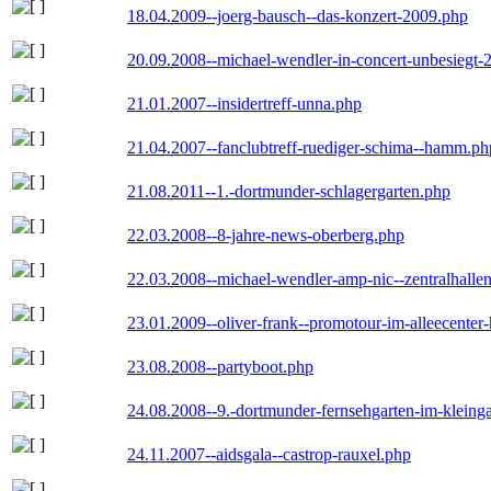
18.04.2009--joerg-bausch--das-konzert-2009.php
20.09.2008--michael-wendler-in-concert-unbesiegt-
21.01.2007--insidertreff-unna.php
21.04.2007--fanclubtreff-ruediger-schima--hamm.ph
21.08.2011--1.-dortmunder-schlagergarten.php
22.03.2008--8-jahre-news-oberberg.php
22.03.2008--michael-wendler-amp-nic--zentralhall
23.01.2009--oliver-frank--promotour-im-alleecente
23.08.2008--partyboot.php
24.08.2008--9.-dortmunder-fernsehgarten-im-kleinga
24.11.2007--aidsgala--castrop-rauxel.php