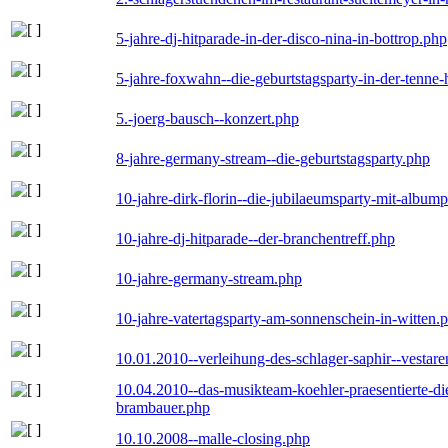
5-jahre-dj-hitparade-in-der-disco-nina-in-bottrop.php
5-jahre-foxwahn--die-geburtstagsparty-in-der-tenn
5.-joerg-bausch--konzert.php
8-jahre-germany-stream--die-geburtstagsparty.php
10-jahre-dirk-florin--die-jubilaeumsparty-mit-album
10-jahre-dj-hitparade--der-branchentreff.php
10-jahre-germany-stream.php
10-jahre-vatertagsparty-am-sonnenschein-in-witten.
10.01.2010--verleihung-des-schlager-saphir--vestar
10.04.2010--das-musikteam-koehler-praesentierte-di
brambauer.php
10.10.2008--malle-closing.php