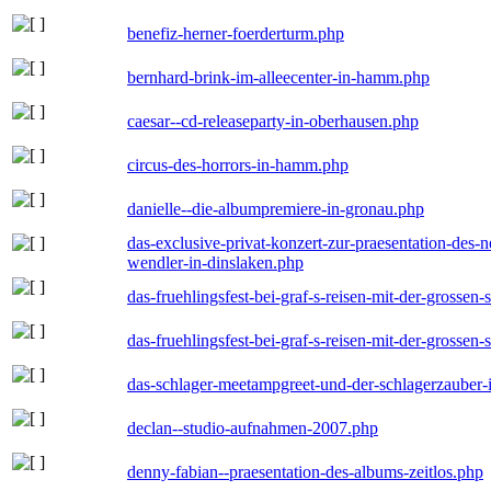
benefiz-herner-foerderturm.php
bernhard-brink-im-alleecenter-in-hamm.php
caesar--cd-releaseparty-in-oberhausen.php
circus-des-horrors-in-hamm.php
danielle--die-albumpremiere-in-gronau.php
das-exclusive-privat-konzert-zur-praesentation-des
wendler-in-dinslaken.php
das-fruehlingsfest-bei-graf-s-reisen-mit-der-grossen-
das-fruehlingsfest-bei-graf-s-reisen-mit-der-grossen-
das-schlager-meetampgreet-und-der-schlagerzauber-
declan--studio-aufnahmen-2007.php
denny-fabian--praesentation-des-albums-zeitlos.php