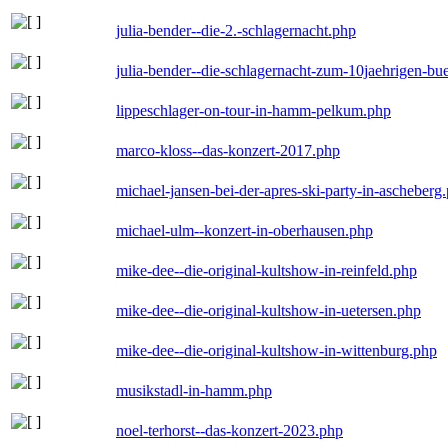
julia-bender--die-2.-schlagernacht.php
julia-bender--die-schlagernacht-zum-10jaehrigen-b
lippeschlager-on-tour-in-hamm-pelkum.php
marco-kloss--das-konzert-2017.php
michael-jansen-bei-der-apres-ski-party-in-ascheberg
michael-ulm--konzert-in-oberhausen.php
mike-dee--die-original-kultshow-in-reinfeld.php
mike-dee--die-original-kultshow-in-uetersen.php
mike-dee--die-original-kultshow-in-wittenburg.php
musikstadl-in-hamm.php
noel-terhorst--das-konzert-2023.php