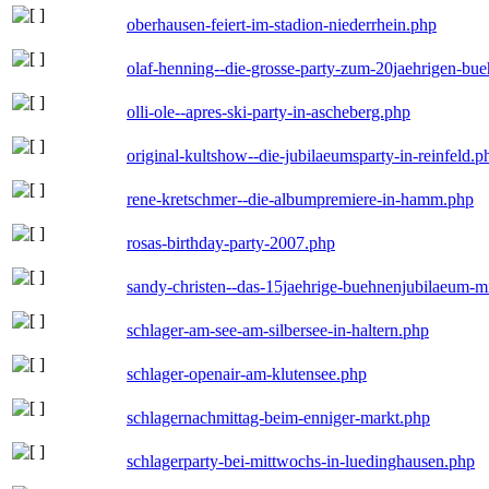
oberhausen-feiert-im-stadion-niederrhein.php
olaf-henning--die-grosse-party-zum-20jaehrigen-bu
olli-ole--apres-ski-party-in-ascheberg.php
original-kultshow--die-jubilaeumsparty-in-reinfeld.p
rene-kretschmer--die-albumpremiere-in-hamm.php
rosas-birthday-party-2007.php
sandy-christen--das-15jaehrige-buehnenjubilaeum-m
schlager-am-see-am-silbersee-in-haltern.php
schlager-openair-am-klutensee.php
schlagernachmittag-beim-enniger-markt.php
schlagerparty-bei-mittwochs-in-luedinghausen.php