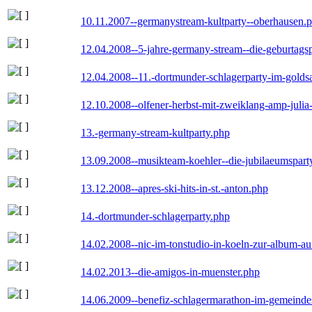
10.11.2007--germanystream-kultparty--oberhausen.
12.04.2008--5-jahre-germany-stream--die-geburtags
12.04.2008--11.-dortmunder-schlagerparty-im-goldsa
12.10.2008--olfener-herbst-mit-zweiklang-amp-julia
13.-germany-stream-kultparty.php
13.09.2008--musikteam-koehler--die-jubilaeumspart
13.12.2008--apres-ski-hits-in-st.-anton.php
14.-dortmunder-schlagerparty.php
14.02.2008--nic-im-tonstudio-in-koeln-zur-album-a
14.02.2013--die-amigos-in-muenster.php
14.06.2009--benefiz-schlagermarathon-im-gemeindes