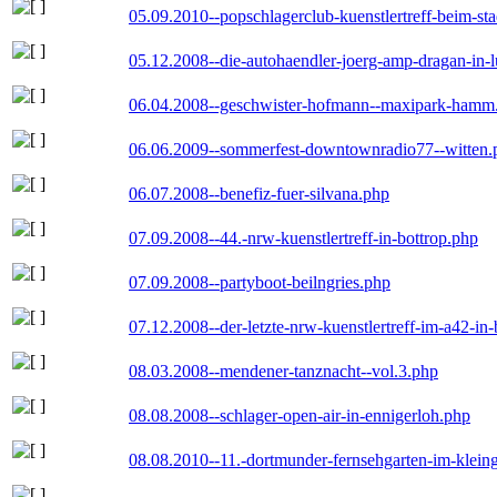
05.09.2010--popschlagerclub-kuenstlertreff-beim-sta
05.12.2008--die-autohaendler-joerg-amp-dragan-in-
06.04.2008--geschwister-hofmann--maxipark-hamm
06.06.2009--sommerfest-downtownradio77--witten.
06.07.2008--benefiz-fuer-silvana.php
07.09.2008--44.-nrw-kuenstlertreff-in-bottrop.php
07.09.2008--partyboot-beilngries.php
07.12.2008--der-letzte-nrw-kuenstlertreff-im-a42-in-
08.03.2008--mendener-tanznacht--vol.3.php
08.08.2008--schlager-open-air-in-ennigerloh.php
08.08.2010--11.-dortmunder-fernsehgarten-im-klein