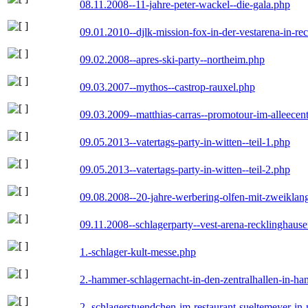
08.11.2008--11-jahre-peter-wackel--die-gala.php
09.01.2010--djlk-mission-fox-in-der-vestarena-in-re
09.02.2008--apres-ski-party--northeim.php
09.03.2007--mythos--castrop-rauxel.php
09.03.2009--matthias-carras--promotour-im-alleece
09.05.2013--vatertags-party-in-witten--teil-1.php
09.05.2013--vatertags-party-in-witten--teil-2.php
09.08.2008--20-jahre-werbering-olfen-mit-zweiklan
09.11.2008--schlagerparty--vest-arena-recklinghaus
1.-schlager-kult-messe.php
2.-hammer-schlagernacht-in-den-zentralhallen-in-h
2.-schlagerstuendchen-im-restaurant-sueltemeyer-in