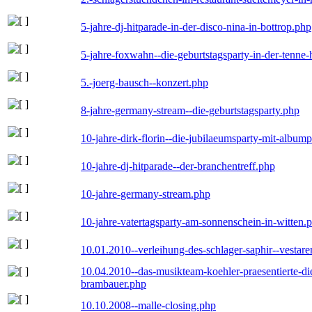
5-jahre-dj-hitparade-in-der-disco-nina-in-bottrop.php
5-jahre-foxwahn--die-geburtstagsparty-in-der-tenn
5.-joerg-bausch--konzert.php
8-jahre-germany-stream--die-geburtstagsparty.php
10-jahre-dirk-florin--die-jubilaeumsparty-mit-album
10-jahre-dj-hitparade--der-branchentreff.php
10-jahre-germany-stream.php
10-jahre-vatertagsparty-am-sonnenschein-in-witten.
10.01.2010--verleihung-des-schlager-saphir--vestar
10.04.2010--das-musikteam-koehler-praesentierte-di
brambauer.php
10.10.2008--malle-closing.php