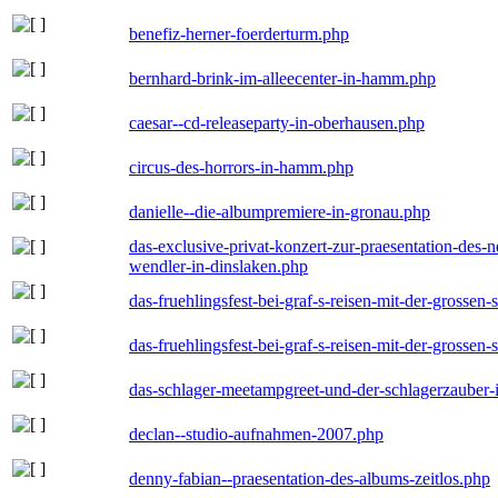
benefiz-herner-foerderturm.php
bernhard-brink-im-alleecenter-in-hamm.php
caesar--cd-releaseparty-in-oberhausen.php
circus-des-horrors-in-hamm.php
danielle--die-albumpremiere-in-gronau.php
das-exclusive-privat-konzert-zur-praesentation-des
wendler-in-dinslaken.php
das-fruehlingsfest-bei-graf-s-reisen-mit-der-grossen-
das-fruehlingsfest-bei-graf-s-reisen-mit-der-grossen-
das-schlager-meetampgreet-und-der-schlagerzauber-
declan--studio-aufnahmen-2007.php
denny-fabian--praesentation-des-albums-zeitlos.php