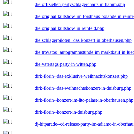
die-offiziellen-partyschlagercharts-in-hamm.php
die-original-kultshow-im-forsthaus-bolande-in-reinf
die-original-kultshow-in-reinfeld.php
die-schlagerpiloten--das-konzert-in-oberhausen.php
die-trovatos--autogrammstunde-im-marktkauf-in-lu
die-vatertags-party-in-witten.php
dirk-florin--das-exklusive-weihnachtskonzert.php
dirk-florin--das-weihnachtskonzert-in-duisburg.php
dirk-florin--konzert-im-lito-palast-in-oberhausen.php
dirk-florin--konzert-in-duisburg.php
dj-hitparade--cd-release-party-im-adiamo-in-oberha