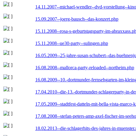
14.11.2007--michael-wendler--dvd-vorstellung--kin
15.09.2007--joerg-bausch--das-konzert.php
15.11.2008--rosa-s-geburtstagsparty-im-abraxxass.p
15.11.2008--ue30-party--sulingen.php
16.05.2009--25-jahre-susan-schubert--das-buehnenj
16.08.2008--mallorca-party-reloaded--northeim.php
16.08.2009--10.-dortmunder-fernsehgarten-im-klein
17.04.2010--die-13.-dortmunder-schlagerparty-in-der
17.05.2009--stadtfest-datteln-mit-bella-vista-marco-
17.08.2008--stefan-peters-amp-axel-fischer-im-seeho
18.02.2013--die-schlagerhits-des-jahres-in-muenster