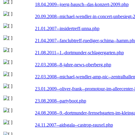
18.04.2009--joerg-bausch--das-konzert-2009.php
20.09.2008--michael-wendler-in-concert-unbesiegt-
21.01.2007--insidertreff-unna.php
21.04.2007--fanclubtreff-ruediger-schima--hamm.ph
21.08.2011--1.-dortmunder-schlagergarten.php
22.03.2008--8-jahre-news-oberberg.php
22.03.2008--michael-wendler-amp-nic--zentralhall
23.01.2009--oliver-frank--promotour-im-alleecente
23.08.2008--partyboot.php
24.08.2008--9.-dortmunder-fernsehgarten-im-kleinga
24.11.2007--aidsgala--castrop-rauxel.php