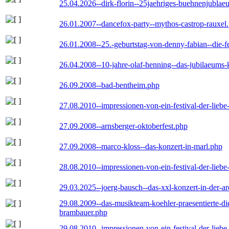
25.04.2026--dirk-florin--25jaehriges-buehnenjublaeu
26.01.2007--dancefox-party--mythos-castrop-rauxel
26.01.2008--25.-geburtstag-von-denny-fabian--die-fei
26.04.2008--10-jahre-olaf-henning--das-jubilaeums-
26.09.2008--bad-bentheim.php
27.08.2010--impressionen-von-ein-festival-der-lieb
27.09.2008--arnsberger-oktoberfest.php
27.09.2008--marco-kloss--das-konzert-in-marl.php
28.08.2010--impressionen-von-ein-festival-der-lieb
29.03.2025--joerg-bausch--das-xxl-konzert-in-der-a
29.08.2009--das-musikteam-koehler-praesentierte-di
brambauer.php
29.08.2010--impressionen-von-ein-festival-der-lieb