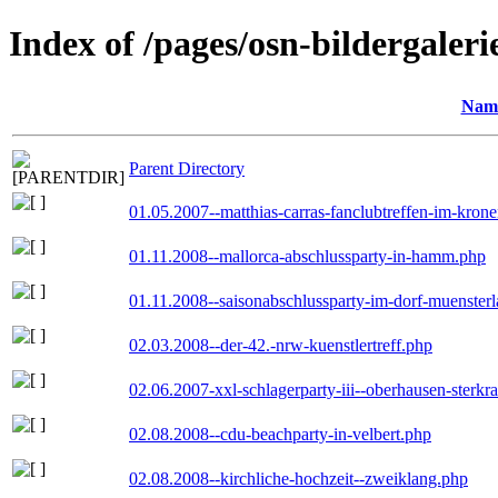
Index of /pages/osn-bildergaleri
Nam
Parent Directory
01.05.2007--matthias-carras-fanclubtreffen-im-kron
01.11.2008--mallorca-abschlussparty-in-hamm.php
01.11.2008--saisonabschlussparty-im-dorf-muenster
02.03.2008--der-42.-nrw-kuenstlertreff.php
02.06.2007-xxl-schlagerparty-iii--oberhausen-sterkr
02.08.2008--cdu-beachparty-in-velbert.php
02.08.2008--kirchliche-hochzeit--zweiklang.php