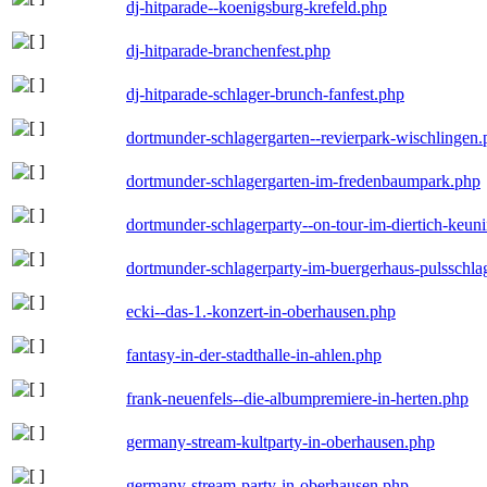
dj-hitparade--koenigsburg-krefeld.php
dj-hitparade-branchenfest.php
dj-hitparade-schlager-brunch-fanfest.php
dortmunder-schlagergarten--revierpark-wischlingen
dortmunder-schlagergarten-im-fredenbaumpark.php
dortmunder-schlagerparty--on-tour-im-diertich-keu
dortmunder-schlagerparty-im-buergerhaus-pulsschla
ecki--das-1.-konzert-in-oberhausen.php
fantasy-in-der-stadthalle-in-ahlen.php
frank-neuenfels--die-albumpremiere-in-herten.php
germany-stream-kultparty-in-oberhausen.php
germany-stream-party-in-oberhausen.php