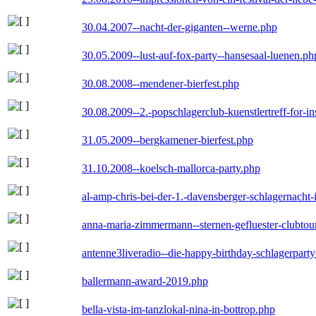
30.04.2007--nacht-der-giganten--werne.php
30.05.2009--lust-auf-fox-party--hansesaal-luenen.ph
30.08.2008--mendener-bierfest.php
30.08.2009--2.-popschlagerclub-kuenstlertreff-for-i
31.05.2009--bergkamener-bierfest.php
31.10.2008--koelsch-mallorca-party.php
al-amp-chris-bei-der-1.-davensberger-schlagernacht
anna-maria-zimmermann--sternen-gefluester-clubtou
antenne3liveradio--die-happy-birthday-schlagerpart
ballermann-award-2019.php
bella-vista-im-tanzlokal-nina-in-bottrop.php