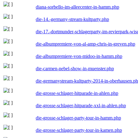
diana-sorbello-im-alleecenter-in-hamm.php
die-14.-germany-stream-kultparty.php
die-17.-dortmunder-schlagerparty-im-revierpark-wis
die-albumpremiere-von-al-amp-chris-in-greven.php
die-albumpremiere-von-midoo-in-hamm.php
die-carmen-nebel-show-in-muenster.php
die-germanystream-kultparty-2014-in-oberhausen.p
die-grosse-schlager-hitparade-in-ahlen.php
die-grosse-schlager-hitparade-xxl-in-ahlen.php
die-grosse-schlager-party-tour-in-hamm.php
die-grosse-schlager-party-tour-in-kamen.php