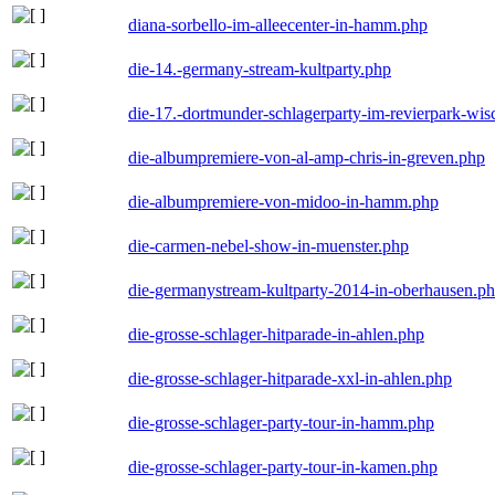
diana-sorbello-im-alleecenter-in-hamm.php
die-14.-germany-stream-kultparty.php
die-17.-dortmunder-schlagerparty-im-revierpark-wis
die-albumpremiere-von-al-amp-chris-in-greven.php
die-albumpremiere-von-midoo-in-hamm.php
die-carmen-nebel-show-in-muenster.php
die-germanystream-kultparty-2014-in-oberhausen.p
die-grosse-schlager-hitparade-in-ahlen.php
die-grosse-schlager-hitparade-xxl-in-ahlen.php
die-grosse-schlager-party-tour-in-hamm.php
die-grosse-schlager-party-tour-in-kamen.php