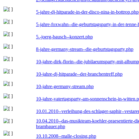
5-jahre-dj-hitparade-in-der-disco-nina-in-bottrop.php
5-jahre-foxwahn--die-geburtstagsparty-in-der-tenn
5.-joerg-bausch--konzert.php
8-jahre-germany-stream--die-geburtstagsparty.php
10-jahre-dirk-florin--die-jubilaeumsparty-mit-album
10-jahre-dj-hitparade--der-branchentreff.php
10-jahre-germany-stream.php
10-jahre-vatertagsparty-am-sonnenschein-in-witten.
10.01.2010--verleihung-des-schlager-saphir--vestar
10.04.2010--das-musikteam-koehler-praesentierte-di
brambauer.php
10.10.2008--malle-closing.php