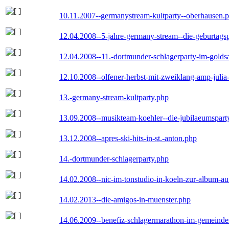
10.11.2007--germanystream-kultparty--oberhausen.
12.04.2008--5-jahre-germany-stream--die-geburtags
12.04.2008--11.-dortmunder-schlagerparty-im-goldsa
12.10.2008--olfener-herbst-mit-zweiklang-amp-julia
13.-germany-stream-kultparty.php
13.09.2008--musikteam-koehler--die-jubilaeumspart
13.12.2008--apres-ski-hits-in-st.-anton.php
14.-dortmunder-schlagerparty.php
14.02.2008--nic-im-tonstudio-in-koeln-zur-album-a
14.02.2013--die-amigos-in-muenster.php
14.06.2009--benefiz-schlagermarathon-im-gemeindes