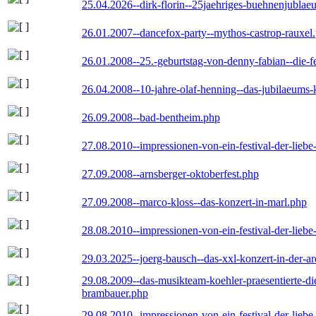
25.04.2026--dirk-florin--25jaehriges-buehnenjublaeu
26.01.2007--dancefox-party--mythos-castrop-rauxel
26.01.2008--25.-geburtstag-von-denny-fabian--die-fei
26.04.2008--10-jahre-olaf-henning--das-jubilaeums-
26.09.2008--bad-bentheim.php
27.08.2010--impressionen-von-ein-festival-der-lieb
27.09.2008--arnsberger-oktoberfest.php
27.09.2008--marco-kloss--das-konzert-in-marl.php
28.08.2010--impressionen-von-ein-festival-der-lieb
29.03.2025--joerg-bausch--das-xxl-konzert-in-der-a
29.08.2009--das-musikteam-koehler-praesentierte-di
brambauer.php
29.08.2010--impressionen-von-ein-festival-der-lieb