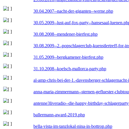
30.04.2007--nacht-der-giganten--werne.php
30.05.2009--lust-auf-fox-party--hansesaal-luenen.ph
30.08.2008--mendener-bierfest.php
30.08.2009--2.-popschlagerclub-kuenstlertreff-for-i
31.05.2009--bergkamener-bierfest.php
31.10.2008--koelsch-mallorca-party.php
al-amp-chris-bei-der-1.-davensberger-schlagernacht
anna-maria-zimmermann--sternen-gefluester-clubtou
antenne3liveradio--die-happy-birthday-schlagerpart
ballermann-award-2019.php
bella-vista-im-tanzlokal-nina-in-bottrop.php