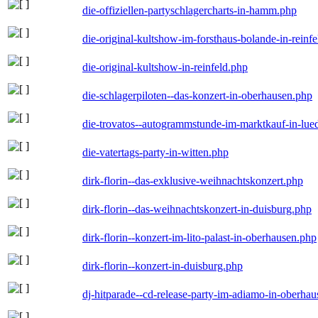
die-offiziellen-partyschlagercharts-in-hamm.php
die-original-kultshow-im-forsthaus-bolande-in-reinf
die-original-kultshow-in-reinfeld.php
die-schlagerpiloten--das-konzert-in-oberhausen.php
die-trovatos--autogrammstunde-im-marktkauf-in-lu
die-vatertags-party-in-witten.php
dirk-florin--das-exklusive-weihnachtskonzert.php
dirk-florin--das-weihnachtskonzert-in-duisburg.php
dirk-florin--konzert-im-lito-palast-in-oberhausen.php
dirk-florin--konzert-in-duisburg.php
dj-hitparade--cd-release-party-im-adiamo-in-oberha