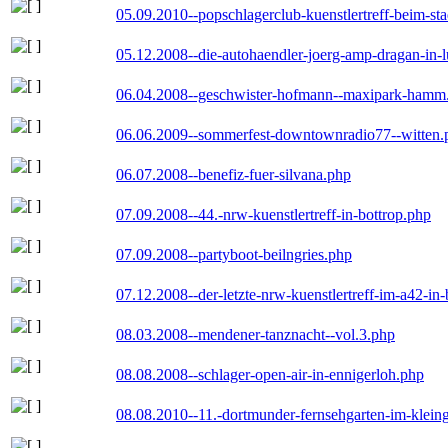
05.09.2010--popschlagerclub-kuenstlertreff-beim-sta
05.12.2008--die-autohaendler-joerg-amp-dragan-in-
06.04.2008--geschwister-hofmann--maxipark-hamm
06.06.2009--sommerfest-downtownradio77--witten.
06.07.2008--benefiz-fuer-silvana.php
07.09.2008--44.-nrw-kuenstlertreff-in-bottrop.php
07.09.2008--partyboot-beilngries.php
07.12.2008--der-letzte-nrw-kuenstlertreff-im-a42-in-
08.03.2008--mendener-tanznacht--vol.3.php
08.08.2008--schlager-open-air-in-ennigerloh.php
08.08.2010--11.-dortmunder-fernsehgarten-im-klein