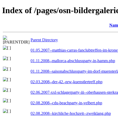
Index of /pages/osn-bildergaleri
Nam
Parent Directory
01.05.2007--matthias-carras-fanclubtreffen-im-kron
01.11.2008--mallorca-abschlussparty-in-hamm.php
01.11.2008--saisonabschlussparty-im-dorf-muenster
02.03.2008--der-42.-nrw-kuenstlertreff.php
02.06.2007-xxl-schlagerparty-iii--oberhausen-sterkr
02.08.2008--cdu-beachparty-in-velbert.php
02.08.2008--kirchliche-hochzeit--zweiklang.php