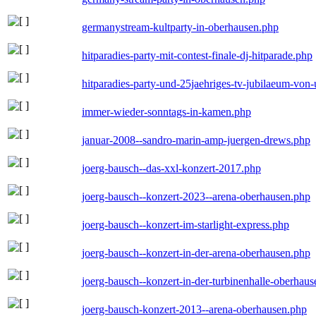
germanystream-kultparty-in-oberhausen.php
hitparadies-party-mit-contest-finale-dj-hitparade.php
hitparadies-party-und-25jaehriges-tv-jubilaeum-vo
immer-wieder-sonntags-in-kamen.php
januar-2008--sandro-marin-amp-juergen-drews.php
joerg-bausch--das-xxl-konzert-2017.php
joerg-bausch--konzert-2023--arena-oberhausen.php
joerg-bausch--konzert-im-starlight-express.php
joerg-bausch--konzert-in-der-arena-oberhausen.php
joerg-bausch--konzert-in-der-turbinenhalle-oberhau
joerg-bausch-konzert-2013--arena-oberhausen.php