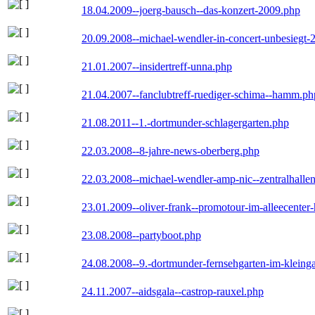
18.04.2009--joerg-bausch--das-konzert-2009.php
20.09.2008--michael-wendler-in-concert-unbesiegt-
21.01.2007--insidertreff-unna.php
21.04.2007--fanclubtreff-ruediger-schima--hamm.ph
21.08.2011--1.-dortmunder-schlagergarten.php
22.03.2008--8-jahre-news-oberberg.php
22.03.2008--michael-wendler-amp-nic--zentralhall
23.01.2009--oliver-frank--promotour-im-alleecente
23.08.2008--partyboot.php
24.08.2008--9.-dortmunder-fernsehgarten-im-kleinga
24.11.2007--aidsgala--castrop-rauxel.php