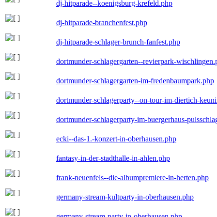
dj-hitparade--koenigsburg-krefeld.php
dj-hitparade-branchenfest.php
dj-hitparade-schlager-brunch-fanfest.php
dortmunder-schlagergarten--revierpark-wischlingen
dortmunder-schlagergarten-im-fredenbaumpark.php
dortmunder-schlagerparty--on-tour-im-diertich-keu
dortmunder-schlagerparty-im-buergerhaus-pulsschla
ecki--das-1.-konzert-in-oberhausen.php
fantasy-in-der-stadthalle-in-ahlen.php
frank-neuenfels--die-albumpremiere-in-herten.php
germany-stream-kultparty-in-oberhausen.php
germany-stream-party-in-oberhausen.php