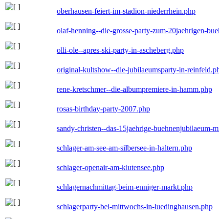
oberhausen-feiert-im-stadion-niederrhein.php
olaf-henning--die-grosse-party-zum-20jaehrigen-bu
olli-ole--apres-ski-party-in-ascheberg.php
original-kultshow--die-jubilaeumsparty-in-reinfeld.p
rene-kretschmer--die-albumpremiere-in-hamm.php
rosas-birthday-party-2007.php
sandy-christen--das-15jaehrige-buehnenjubilaeum-m
schlager-am-see-am-silbersee-in-haltern.php
schlager-openair-am-klutensee.php
schlagernachmittag-beim-enniger-markt.php
schlagerparty-bei-mittwochs-in-luedinghausen.php