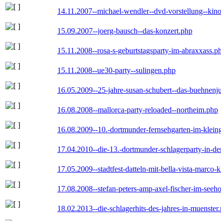
14.11.2007--michael-wendler--dvd-vorstellung--kin
15.09.2007--joerg-bausch--das-konzert.php
15.11.2008--rosa-s-geburtstagsparty-im-abraxxass.p
15.11.2008--ue30-party--sulingen.php
16.05.2009--25-jahre-susan-schubert--das-buehnenj
16.08.2008--mallorca-party-reloaded--northeim.php
16.08.2009--10.-dortmunder-fernsehgarten-im-klein
17.04.2010--die-13.-dortmunder-schlagerparty-in-der
17.05.2009--stadtfest-datteln-mit-bella-vista-marco-
17.08.2008--stefan-peters-amp-axel-fischer-im-seeho
18.02.2013--die-schlagerhits-des-jahres-in-muenster