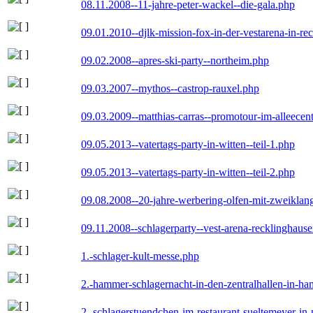
08.11.2008--11-jahre-peter-wackel--die-gala.php
09.01.2010--djlk-mission-fox-in-der-vestarena-in-re
09.02.2008--apres-ski-party--northeim.php
09.03.2007--mythos--castrop-rauxel.php
09.03.2009--matthias-carras--promotour-im-alleece
09.05.2013--vatertags-party-in-witten--teil-1.php
09.05.2013--vatertags-party-in-witten--teil-2.php
09.08.2008--20-jahre-werbering-olfen-mit-zweiklan
09.11.2008--schlagerparty--vest-arena-recklinghaus
1.-schlager-kult-messe.php
2.-hammer-schlagernacht-in-den-zentralhallen-in-h
2.-schlagerstuendchen-im-restaurant-sueltemeyer-in