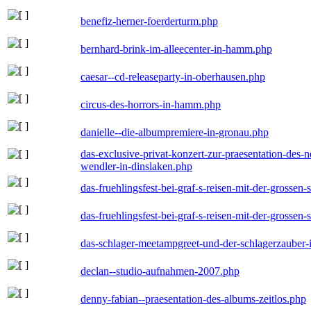
benefiz-herner-foerderturm.php
bernhard-brink-im-alleecenter-in-hamm.php
caesar--cd-releaseparty-in-oberhausen.php
circus-des-horrors-in-hamm.php
danielle--die-albumpremiere-in-gronau.php
das-exclusive-privat-konzert-zur-praesentation-des
wendler-in-dinslaken.php
das-fruehlingsfest-bei-graf-s-reisen-mit-der-grossen-
das-fruehlingsfest-bei-graf-s-reisen-mit-der-grossen-
das-schlager-meetampgreet-und-der-schlagerzauber-
declan--studio-aufnahmen-2007.php
denny-fabian--praesentation-des-albums-zeitlos.php