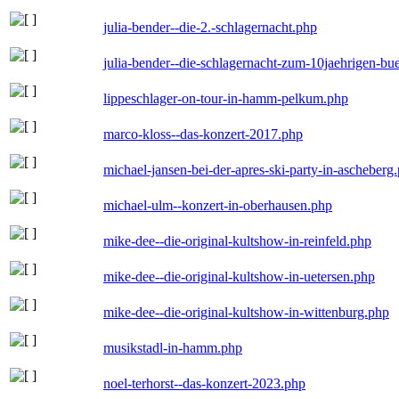
julia-bender--die-2.-schlagernacht.php
julia-bender--die-schlagernacht-zum-10jaehrigen-b
lippeschlager-on-tour-in-hamm-pelkum.php
marco-kloss--das-konzert-2017.php
michael-jansen-bei-der-apres-ski-party-in-ascheberg
michael-ulm--konzert-in-oberhausen.php
mike-dee--die-original-kultshow-in-reinfeld.php
mike-dee--die-original-kultshow-in-uetersen.php
mike-dee--die-original-kultshow-in-wittenburg.php
musikstadl-in-hamm.php
noel-terhorst--das-konzert-2023.php