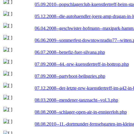
05.09.2010--popschlagerclub-kuenstlertreff-beim-sta
05.12.2008--die-autohaendler-joerg-amp-dragan-in-
06.04.2008--geschwister-hofmann--maxipark-hamm
06.06.2009--sommerfest-downtownradio77--witten.
06.07.2008--benefiz-fuer-silvana.php
07.09.2008--44.-nrw-kuenstlertreff-in-bottrop.php
07.09.2008--partyboot-beilngries.php
07.12.2008--der-letzte-nrw-kuenstlertreff-im-a42-in-
08.03.2008--mendener-tanznacht--vol.3.php
08.08.2008--schlager-open-air-in-ennigerloh.php
08.08.2010--11.-dortmunder-fernsehgarten-im-klein