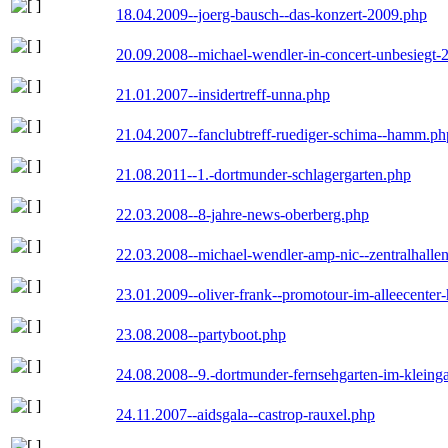
18.04.2009--joerg-bausch--das-konzert-2009.php
20.09.2008--michael-wendler-in-concert-unbesiegt-
21.01.2007--insidertreff-unna.php
21.04.2007--fanclubtreff-ruediger-schima--hamm.ph
21.08.2011--1.-dortmunder-schlagergarten.php
22.03.2008--8-jahre-news-oberberg.php
22.03.2008--michael-wendler-amp-nic--zentralhall
23.01.2009--oliver-frank--promotour-im-alleecente
23.08.2008--partyboot.php
24.08.2008--9.-dortmunder-fernsehgarten-im-kleinga
24.11.2007--aidsgala--castrop-rauxel.php