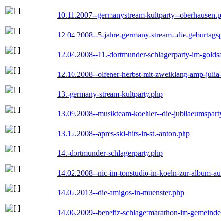
10.11.2007--germanystream-kultparty--oberhausen.
12.04.2008--5-jahre-germany-stream--die-geburtags
12.04.2008--11.-dortmunder-schlagerparty-im-goldsa
12.10.2008--olfener-herbst-mit-zweiklang-amp-julia
13.-germany-stream-kultparty.php
13.09.2008--musikteam-koehler--die-jubilaeumspart
13.12.2008--apres-ski-hits-in-st.-anton.php
14.-dortmunder-schlagerparty.php
14.02.2008--nic-im-tonstudio-in-koeln-zur-album-a
14.02.2013--die-amigos-in-muenster.php
14.06.2009--benefiz-schlagermarathon-im-gemeindes