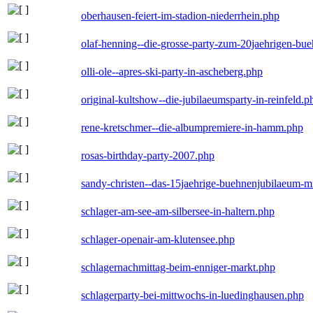
oberhausen-feiert-im-stadion-niederrhein.php
olaf-henning--die-grosse-party-zum-20jaehrigen-bu
olli-ole--apres-ski-party-in-ascheberg.php
original-kultshow--die-jubilaeumsparty-in-reinfeld.p
rene-kretschmer--die-albumpremiere-in-hamm.php
rosas-birthday-party-2007.php
sandy-christen--das-15jaehrige-buehnenjubilaeum-m
schlager-am-see-am-silbersee-in-haltern.php
schlager-openair-am-klutensee.php
schlagernachmittag-beim-enniger-markt.php
schlagerparty-bei-mittwochs-in-luedinghausen.php