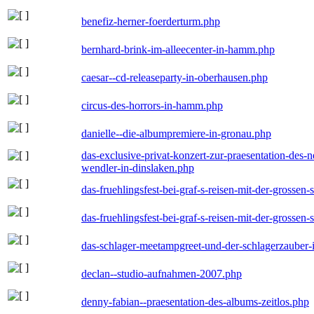
benefiz-herner-foerderturm.php
bernhard-brink-im-alleecenter-in-hamm.php
caesar--cd-releaseparty-in-oberhausen.php
circus-des-horrors-in-hamm.php
danielle--die-albumpremiere-in-gronau.php
das-exclusive-privat-konzert-zur-praesentation-des
wendler-in-dinslaken.php
das-fruehlingsfest-bei-graf-s-reisen-mit-der-grossen-
das-fruehlingsfest-bei-graf-s-reisen-mit-der-grossen-
das-schlager-meetampgreet-und-der-schlagerzauber-
declan--studio-aufnahmen-2007.php
denny-fabian--praesentation-des-albums-zeitlos.php