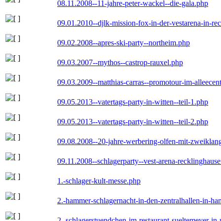
08.11.2008--11-jahre-peter-wackel--die-gala.php
09.01.2010--djlk-mission-fox-in-der-vestarena-in-re
09.02.2008--apres-ski-party--northeim.php
09.03.2007--mythos--castrop-rauxel.php
09.03.2009--matthias-carras--promotour-im-alleece
09.05.2013--vatertags-party-in-witten--teil-1.php
09.05.2013--vatertags-party-in-witten--teil-2.php
09.08.2008--20-jahre-werbering-olfen-mit-zweiklan
09.11.2008--schlagerparty--vest-arena-recklinghaus
1.-schlager-kult-messe.php
2.-hammer-schlagernacht-in-den-zentralhallen-in-h
2.-schlagerstuendchen-im-restaurant-sueltemeyer-in