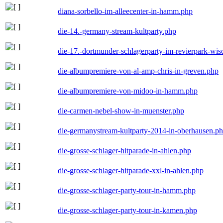
diana-sorbello-im-alleecenter-in-hamm.php
die-14.-germany-stream-kultparty.php
die-17.-dortmunder-schlagerparty-im-revierpark-wis
die-albumpremiere-von-al-amp-chris-in-greven.php
die-albumpremiere-von-midoo-in-hamm.php
die-carmen-nebel-show-in-muenster.php
die-germanystream-kultparty-2014-in-oberhausen.p
die-grosse-schlager-hitparade-in-ahlen.php
die-grosse-schlager-hitparade-xxl-in-ahlen.php
die-grosse-schlager-party-tour-in-hamm.php
die-grosse-schlager-party-tour-in-kamen.php