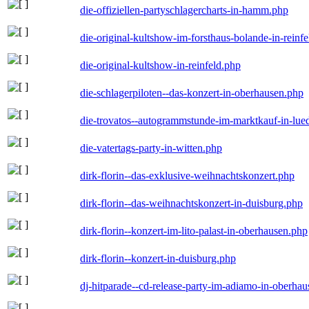
die-offiziellen-partyschlagercharts-in-hamm.php
die-original-kultshow-im-forsthaus-bolande-in-reinf
die-original-kultshow-in-reinfeld.php
die-schlagerpiloten--das-konzert-in-oberhausen.php
die-trovatos--autogrammstunde-im-marktkauf-in-lu
die-vatertags-party-in-witten.php
dirk-florin--das-exklusive-weihnachtskonzert.php
dirk-florin--das-weihnachtskonzert-in-duisburg.php
dirk-florin--konzert-im-lito-palast-in-oberhausen.php
dirk-florin--konzert-in-duisburg.php
dj-hitparade--cd-release-party-im-adiamo-in-oberha