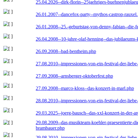
25.04.2026--dirk-florin--25jaehriges-buehnenjublaeu
26.01.2007--dancefox-party--mythos-castrop-rauxel
26.01.2008--25.-geburtstag-von-denny-fabian--die-fei
26.04.2008--10-jahre-olaf-henning--das-jubilaeums-
26.09.2008--bad-bentheim.php
27.08.2010--impressionen-von-ein-festival-der-lieb
27.09.2008--arnsberger-oktoberfest.php
27.09.2008--marco-kloss--das-konzert-in-marl.php
28.08.2010--impressionen-von-ein-festival-der-lieb
29.03.2025--joerg-bausch--das-xxl-konzert-in-der-a
29.08.2009--das-musikteam-koehler-praesentierte-di
brambauer.php
29.08.2010--impressionen-von-ein-festival-der-lieb