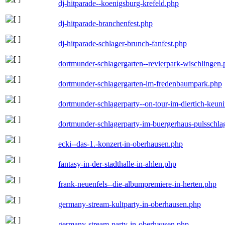
dj-hitparade--koenigsburg-krefeld.php
dj-hitparade-branchenfest.php
dj-hitparade-schlager-brunch-fanfest.php
dortmunder-schlagergarten--revierpark-wischlingen
dortmunder-schlagergarten-im-fredenbaumpark.php
dortmunder-schlagerparty--on-tour-im-diertich-keu
dortmunder-schlagerparty-im-buergerhaus-pulsschla
ecki--das-1.-konzert-in-oberhausen.php
fantasy-in-der-stadthalle-in-ahlen.php
frank-neuenfels--die-albumpremiere-in-herten.php
germany-stream-kultparty-in-oberhausen.php
germany-stream-party-in-oberhausen.php