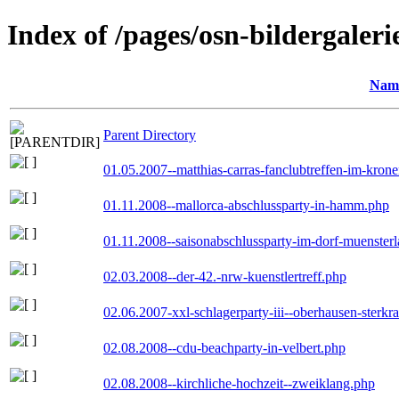
Index of /pages/osn-bildergaleri
Nam
Parent Directory
01.05.2007--matthias-carras-fanclubtreffen-im-kron
01.11.2008--mallorca-abschlussparty-in-hamm.php
01.11.2008--saisonabschlussparty-im-dorf-muenster
02.03.2008--der-42.-nrw-kuenstlertreff.php
02.06.2007-xxl-schlagerparty-iii--oberhausen-sterkr
02.08.2008--cdu-beachparty-in-velbert.php
02.08.2008--kirchliche-hochzeit--zweiklang.php