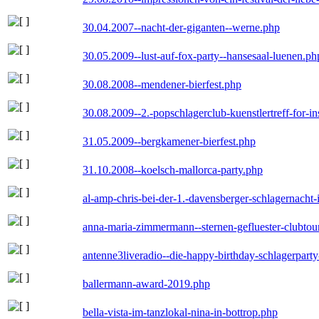
30.04.2007--nacht-der-giganten--werne.php
30.05.2009--lust-auf-fox-party--hansesaal-luenen.ph
30.08.2008--mendener-bierfest.php
30.08.2009--2.-popschlagerclub-kuenstlertreff-for-i
31.05.2009--bergkamener-bierfest.php
31.10.2008--koelsch-mallorca-party.php
al-amp-chris-bei-der-1.-davensberger-schlagernacht
anna-maria-zimmermann--sternen-gefluester-clubtou
antenne3liveradio--die-happy-birthday-schlagerpart
ballermann-award-2019.php
bella-vista-im-tanzlokal-nina-in-bottrop.php