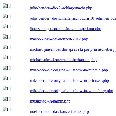
julia-bender--die-2.-schlagernacht.php
julia-bender--die-schlagernacht-zum-10jaehrigen-b
lippeschlager-on-tour-in-hamm-pelkum.php
marco-kloss--das-konzert-2017.php
michael-jansen-bei-der-apres-ski-party-in-ascheberg
michael-ulm--konzert-in-oberhausen.php
mike-dee--die-original-kultshow-in-reinfeld.php
mike-dee--die-original-kultshow-in-uetersen.php
mike-dee--die-original-kultshow-in-wittenburg.php
musikstadl-in-hamm.php
noel-terhorst--das-konzert-2023.php