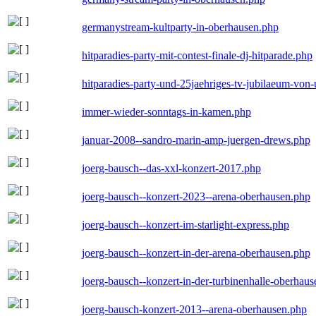
germanystream-kultparty-in-oberhausen.php
hitparadies-party-mit-contest-finale-dj-hitparade.php
hitparadies-party-und-25jaehriges-tv-jubilaeum-vo
immer-wieder-sonntags-in-kamen.php
januar-2008--sandro-marin-amp-juergen-drews.php
joerg-bausch--das-xxl-konzert-2017.php
joerg-bausch--konzert-2023--arena-oberhausen.php
joerg-bausch--konzert-im-starlight-express.php
joerg-bausch--konzert-in-der-arena-oberhausen.php
joerg-bausch--konzert-in-der-turbinenhalle-oberhau
joerg-bausch-konzert-2013--arena-oberhausen.php