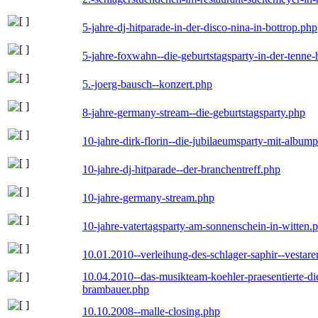
5-jahre-dj-hitparade-in-der-disco-nina-in-bottrop.php
5-jahre-foxwahn--die-geburtstagsparty-in-der-tenn
5.-joerg-bausch--konzert.php
8-jahre-germany-stream--die-geburtstagsparty.php
10-jahre-dirk-florin--die-jubilaeumsparty-mit-album
10-jahre-dj-hitparade--der-branchentreff.php
10-jahre-germany-stream.php
10-jahre-vatertagsparty-am-sonnenschein-in-witten.
10.01.2010--verleihung-des-schlager-saphir--vestar
10.04.2010--das-musikteam-koehler-praesentierte-di
brambauer.php
10.10.2008--malle-closing.php