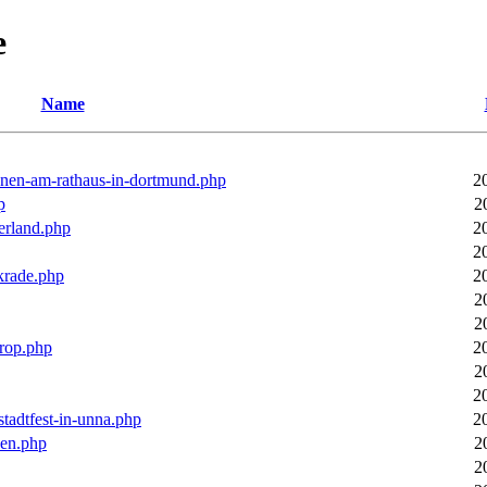
e
Name
ronen-am-rathaus-in-dortmund.php
2
p
2
erland.php
2
2
rkrade.php
2
2
2
trop.php
2
2
2
stadtfest-in-unna.php
2
pen.php
2
2