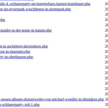
-die-4.-schlagerparty-im-buergerhaus-luenen-brambauer.php
2
ebe-im-revierpark-wischlingen-in-dortmund.php
2
2
.php
2
2
r-insider-in-der-tenne-in-hamm.php
2
2
2
cht-in-ascheberg-davensberg.php
2
our-in-muenster.php
2
rty-in-oberhausen.php
2
2
2
2
2
2
2
2
des-neuen-albums-donnerwetter-von-michael-wendler-in-dinslaken.php
2
n-schlagerparty--teil-1.php
2