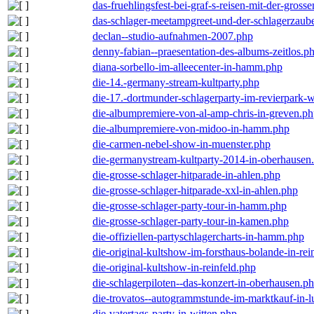
das-fruehlingsfest-bei-graf-s-reisen-mit-der-grosse
das-schlager-meetampgreet-und-der-schlagerzaub
declan--studio-aufnahmen-2007.php
denny-fabian--praesentation-des-albums-zeitlos.p
diana-sorbello-im-alleecenter-in-hamm.php
die-14.-germany-stream-kultparty.php
die-17.-dortmunder-schlagerparty-im-revierpark-
die-albumpremiere-von-al-amp-chris-in-greven.p
die-albumpremiere-von-midoo-in-hamm.php
die-carmen-nebel-show-in-muenster.php
die-germanystream-kultparty-2014-in-oberhausen
die-grosse-schlager-hitparade-in-ahlen.php
die-grosse-schlager-hitparade-xxl-in-ahlen.php
die-grosse-schlager-party-tour-in-hamm.php
die-grosse-schlager-party-tour-in-kamen.php
die-offiziellen-partyschlagercharts-in-hamm.php
die-original-kultshow-im-forsthaus-bolande-in-rei
die-original-kultshow-in-reinfeld.php
die-schlagerpiloten--das-konzert-in-oberhausen.p
die-trovatos--autogrammstunde-im-marktkauf-in-
die-vatertags-party-in-witten.php