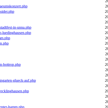
2
laeumskonzert.php
2
nsider.php
2
2
2
stadtfest-in-unna.php
2
in-luedinghausen.php
2
mm.php
2
en.php
2
2
2
2
in-bottrop.php
2
2
2
ingarten-glueck-auf.php
2
2
-recklinghausen.php
2
2
2
ecenter-hamm.php
2