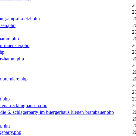
2
2
ang-amp-dj-oetzi.php
2
usen.php
2
2
n-hamm.php
2
in-muenster.php
2
php
2
nne-hamm.php
2
2
2
bumpremiere.php
2
2
2
n.php
2
arena-recklinghausen.php
2
-die-6.-schlagerparty-im-buergerhaus-luenen-brambauer.php
2
2
n.php
2
gsparty.php
2