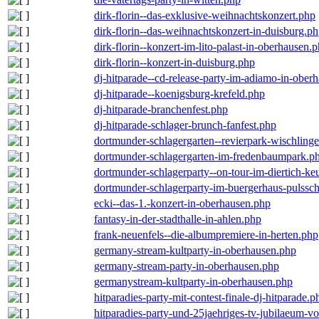
dirk-florin--das-exklusive-weihnachtskonzert.php
dirk-florin--das-weihnachtskonzert-in-duisburg.p
dirk-florin--konzert-im-lito-palast-in-oberhausen.
dirk-florin--konzert-in-duisburg.php
dj-hitparade--cd-release-party-im-adiamo-in-ober
dj-hitparade--koenigsburg-krefeld.php
dj-hitparade-branchenfest.php
dj-hitparade-schlager-brunch-fanfest.php
dortmunder-schlagergarten--revierpark-wischling
dortmunder-schlagergarten-im-fredenbaumpark.p
dortmunder-schlagerparty--on-tour-im-diertich-k
dortmunder-schlagerparty-im-buergerhaus-pulssc
ecki--das-1.-konzert-in-oberhausen.php
fantasy-in-der-stadthalle-in-ahlen.php
frank-neuenfels--die-albumpremiere-in-herten.php
germany-stream-kultparty-in-oberhausen.php
germany-stream-party-in-oberhausen.php
germanystream-kultparty-in-oberhausen.php
hitparadies-party-mit-contest-finale-dj-hitparade.p
hitparadies-party-und-25jaehriges-tv-jubilaeum