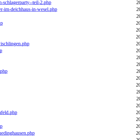
n-schlagerparty--teil-2.php
2
er-im-deichhaus-in-wesel.php
2
2
hp
2
2
2
wischlingen.php
2
hp
2
2
2
.php
2
2
2
2
2
2
nfeld.php
2
2
hp
2
luedinghausen.php
2
2