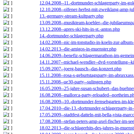
12.04.2008--11.-dortmunder-schlagerparty-im-gol
12.10.2008--olfener-herbst-mit-zweiklang-amp-jul
13.-germany-stream-kultparty.php
13.09.2008--musikteam-koehler--die-jubilaeumsp
13.12.2008--apres-ski-hits-in-st.-anton.php
14.-dortmunder-schlagerparty.php
14.02.2008--nic-im-tonstudio-in-koeln-zur-albu
14.02.2013--die-amigos-in-muenster.php
14.06.2009--benefiz-schlagermarathon-im-gemein
14.11.2007--michael-wendler--dvd-vorstellung--k
15.09.2007--joerg-bausch--das-konzert.php
15.11.2008--rosa-s-geburtstagsparty-im-abraxxass
15.11.2008--ue30-party--sulingen.php
16.05.2009--25-jahre-susan-schubert--das-buehn
16.08.2008--mallorca-party-reloaded--northeim.p
16.08.2009--10.-dortmunder-fernsehgarten-im-kle
17.04.2010--die-13.-dortmunder-schlagerparty-in-
17.05.2009--stadtfest-datteln-mit-bella-vista-marc
17.08.2008--stefan-peters-amp-axel-fischer-im-se
18.02.2013--die-schlagerhits-des-jahres-in-muenst