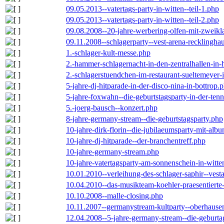
09.05.2013--vatertags-party-in-witten--teil-1.php
09.05.2013--vatertags-party-in-witten--teil-2.php
09.08.2008--20-jahre-werbering-olfen-mit-zweikl
09.11.2008--schlagerparty--vest-arena-recklingha
1.-schlager-kult-messe.php
2.-hammer-schlagernacht-in-den-zentralhallen-i
2.-schlagerstuendchen-im-restaurant-sueltemeyer-
5-jahre-dj-hitparade-in-der-disco-nina-in-bottrop.
5-jahre-foxwahn--die-geburtstagsparty-in-der-te
5.-joerg-bausch--konzert.php
8-jahre-germany-stream--die-geburtstagsparty.php
10-jahre-dirk-florin--die-jubilaeumsparty-mit-al
10-jahre-dj-hitparade--der-branchentreff.php
10-jahre-germany-stream.php
10-jahre-vatertagsparty-am-sonnenschein-in-witte
10.01.2010--verleihung-des-schlager-saphir--vest
10.04.2010--das-musikteam-koehler-praesentierte
10.10.2008--malle-closing.php
10.11.2007--germanystream-kultparty--oberhause
12.04.2008--5-jahre-germany-stream--die-geburta