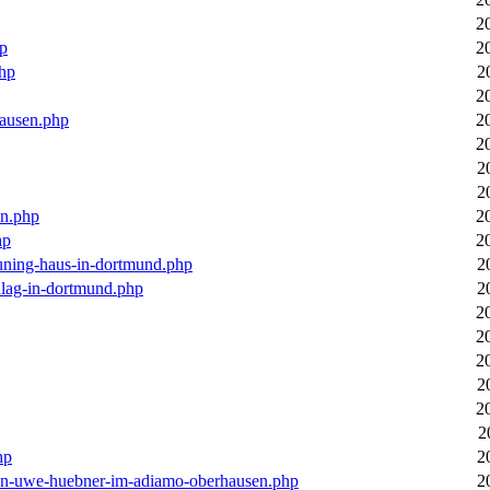
2
hp
2
php
2
2
hausen.php
2
2
2
2
en.php
2
hp
2
euning-haus-in-dortmund.php
2
hlag-in-dortmund.php
2
2
2
2
2
2
2
hp
2
-von-uwe-huebner-im-adiamo-oberhausen.php
2