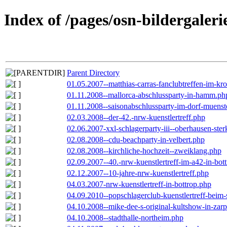
Index of /pages/osn-bildergaleri
Parent Directory
01.05.2007--matthias-carras-fanclubtreffen-im-k
01.11.2008--mallorca-abschlussparty-in-hamm.ph
01.11.2008--saisonabschlussparty-im-dorf-muenst
02.03.2008--der-42.-nrw-kuenstlertreff.php
02.06.2007-xxl-schlagerparty-iii--oberhausen-ste
02.08.2008--cdu-beachparty-in-velbert.php
02.08.2008--kirchliche-hochzeit--zweiklang.php
02.09.2007--40.-nrw-kuenstlertreff-im-a42-in-bot
02.12.2007--10-jahre-nrw-kuenstlertreff.php
04.03.2007-nrw-kuenstlertreff-in-bottrop.php
04.09.2010--popschlagerclub-kuenstlertreff-beim-
04.10.2008--mike-dee-s-original-kultshow-in-zar
04.10.2008--stadthalle-northeim.php