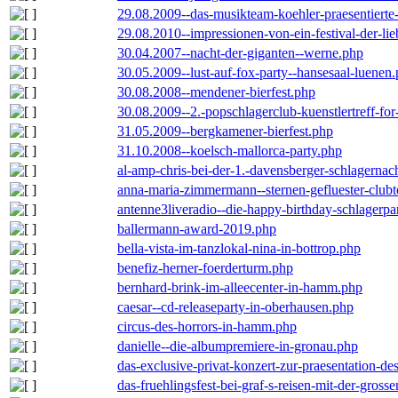
29.08.2009--das-musikteam-koehler-praesentierte
29.08.2010--impressionen-von-ein-festival-der-li
30.04.2007--nacht-der-giganten--werne.php
30.05.2009--lust-auf-fox-party--hansesaal-luenen
30.08.2008--mendener-bierfest.php
30.08.2009--2.-popschlagerclub-kuenstlertreff-fo
31.05.2009--bergkamener-bierfest.php
31.10.2008--koelsch-mallorca-party.php
al-amp-chris-bei-der-1.-davensberger-schlagerna
anna-maria-zimmermann--sternen-gefluester-clubt
antenne3liveradio--die-happy-birthday-schlagerpa
ballermann-award-2019.php
bella-vista-im-tanzlokal-nina-in-bottrop.php
benefiz-herner-foerderturm.php
bernhard-brink-im-alleecenter-in-hamm.php
caesar--cd-releaseparty-in-oberhausen.php
circus-des-horrors-in-hamm.php
danielle--die-albumpremiere-in-gronau.php
das-exclusive-privat-konzert-zur-praesentation-
das-fruehlingsfest-bei-graf-s-reisen-mit-der-grosse