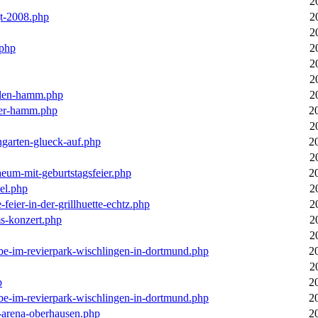
2
gt-2008.php
2
2
.php
2
2
2
llen-hamm.php
2
nter-hamm.php
2
2
ngarten-glueck-auf.php
2
2
aeum-mit-geburtstagsfeier.php
2
el.php
2
feier-in-der-grillhuette-echtz.php
2
ms-konzert.php
2
2
ebe-im-revierpark-wischlingen-in-dortmund.php
2
2
p
2
ebe-im-revierpark-wischlingen-in-dortmund.php
2
r-arena-oberhausen.php
2