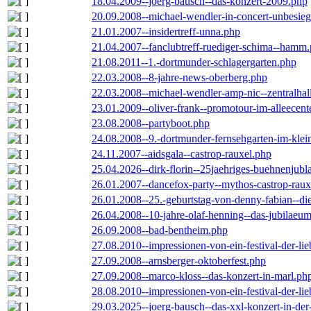
18.04.2009--joerg-bausch--das-konzert-2009.php
20.09.2008--michael-wendler-in-concert-unbesie
21.01.2007--insidertreff-unna.php
21.04.2007--fanclubtreff-ruediger-schima--hamm
21.08.2011--1.-dortmunder-schlagergarten.php
22.03.2008--8-jahre-news-oberberg.php
22.03.2008--michael-wendler-amp-nic--zentralha
23.01.2009--oliver-frank--promotour-im-alleece
23.08.2008--partyboot.php
24.08.2008--9.-dortmunder-fernsehgarten-im-klei
24.11.2007--aidsgala--castrop-rauxel.php
25.04.2026--dirk-florin--25jaehriges-buehnenjubl
26.01.2007--dancefox-party--mythos-castrop-raux
26.01.2008--25.-geburtstag-von-denny-fabian--die-
26.04.2008--10-jahre-olaf-henning--das-jubilaeu
26.09.2008--bad-bentheim.php
27.08.2010--impressionen-von-ein-festival-der-li
27.09.2008--arnsberger-oktoberfest.php
27.09.2008--marco-kloss--das-konzert-in-marl.ph
28.08.2010--impressionen-von-ein-festival-der-li
29.03.2025--joerg-bausch--das-xxl-konzert-in-de