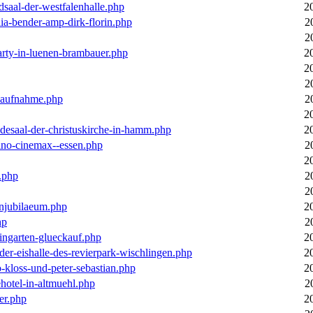
dsaal-der-westfalenhalle.php
2
ia-bender-amp-dirk-florin.php
2
2
arty-in-luenen-brambauer.php
2
2
2
m-aufnahme.php
2
2
desaal-der-christuskirche-in-hamm.php
2
ino-cinemax--essen.php
2
2
.php
2
2
enjubilaeum.php
2
hp
2
ingarten-glueckauf.php
2
der-eishalle-des-revierpark-wischlingen.php
2
o-kloss-und-peter-sebastian.php
2
ehotel-in-altmuehl.php
2
er.php
2