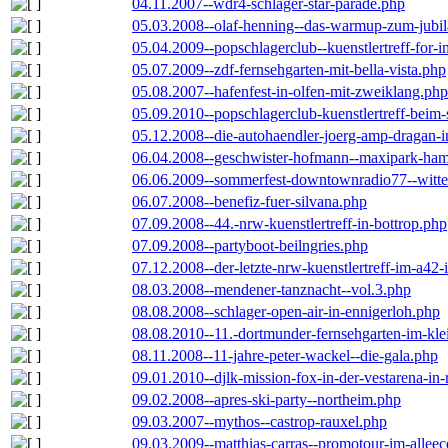
04.11.2007--wdr4-schlager-star-parade.php
05.03.2008--olaf-henning--das-warmup-zum-jubi
05.04.2009--popschlagerclub--kuenstlertreff-for-i
05.07.2009--zdf-fernsehgarten-mit-bella-vista.php
05.08.2007--hafenfest-in-olfen-mit-zweiklang.php
05.09.2010--popschlagerclub-kuenstlertreff-beim-
05.12.2008--die-autohaendler-joerg-amp-dragan-
06.04.2008--geschwister-hofmann--maxipark-ha
06.06.2009--sommerfest-downtownradio77--witt
06.07.2008--benefiz-fuer-silvana.php
07.09.2008--44.-nrw-kuenstlertreff-in-bottrop.php
07.09.2008--partyboot-beilngries.php
07.12.2008--der-letzte-nrw-kuenstlertreff-im-a42-
08.03.2008--mendener-tanznacht--vol.3.php
08.08.2008--schlager-open-air-in-ennigerloh.php
08.08.2010--11.-dortmunder-fernsehgarten-im-kle
08.11.2008--11-jahre-peter-wackel--die-gala.php
09.01.2010--djlk-mission-fox-in-der-vestarena-in
09.02.2008--apres-ski-party--northeim.php
09.03.2007--mythos--castrop-rauxel.php
09.03.2009--matthias-carras--promotour-im-alle