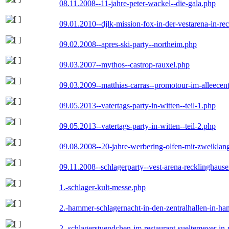
08.11.2008--11-jahre-peter-wackel--die-gala.php
09.01.2010--djlk-mission-fox-in-der-vestarena-in-re
09.02.2008--apres-ski-party--northeim.php
09.03.2007--mythos--castrop-rauxel.php
09.03.2009--matthias-carras--promotour-im-alleece
09.05.2013--vatertags-party-in-witten--teil-1.php
09.05.2013--vatertags-party-in-witten--teil-2.php
09.08.2008--20-jahre-werbering-olfen-mit-zweiklan
09.11.2008--schlagerparty--vest-arena-recklinghaus
1.-schlager-kult-messe.php
2.-hammer-schlagernacht-in-den-zentralhallen-in-h
2.-schlagerstuendchen-im-restaurant-sueltemeyer-in