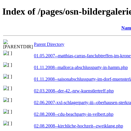
Index of /pages/osn-bildergaleri
Nam
Parent Directory
01.05.2007--matthias-carras-fanclubtreffen-im-kron
01.11.2008--mallorca-abschlussparty-in-hamm.php
01.11.2008--saisonabschlussparty-im-dorf-muenster
02.03.2008--der-42.-nrw-kuenstlertreff.php
02.06.2007-xxl-schlagerparty-iii--oberhausen-sterkr
02.08.2008--cdu-beachparty-in-velbert.php
02.08.2008--kirchliche-hochzeit--zweiklang.php