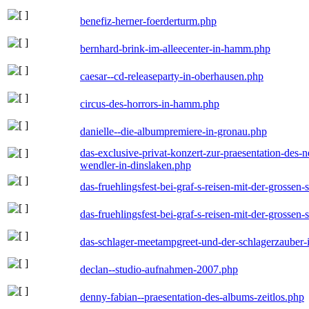
benefiz-herner-foerderturm.php
bernhard-brink-im-alleecenter-in-hamm.php
caesar--cd-releaseparty-in-oberhausen.php
circus-des-horrors-in-hamm.php
danielle--die-albumpremiere-in-gronau.php
das-exclusive-privat-konzert-zur-praesentation-des
wendler-in-dinslaken.php
das-fruehlingsfest-bei-graf-s-reisen-mit-der-grossen-
das-fruehlingsfest-bei-graf-s-reisen-mit-der-grossen-
das-schlager-meetampgreet-und-der-schlagerzauber-
declan--studio-aufnahmen-2007.php
denny-fabian--praesentation-des-albums-zeitlos.php