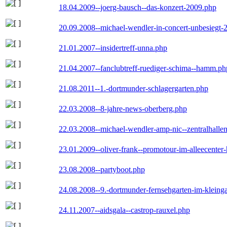
18.04.2009--joerg-bausch--das-konzert-2009.php
20.09.2008--michael-wendler-in-concert-unbesiegt-
21.01.2007--insidertreff-unna.php
21.04.2007--fanclubtreff-ruediger-schima--hamm.ph
21.08.2011--1.-dortmunder-schlagergarten.php
22.03.2008--8-jahre-news-oberberg.php
22.03.2008--michael-wendler-amp-nic--zentralhall
23.01.2009--oliver-frank--promotour-im-alleecente
23.08.2008--partyboot.php
24.08.2008--9.-dortmunder-fernsehgarten-im-kleinga
24.11.2007--aidsgala--castrop-rauxel.php