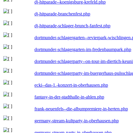
dj-hitparade--koenigsburg-krefeld.php
dj-hitparade-branchenfest.php
dj-hitparade-schlager-brunch-fanfest.php
dortmunder-schlagergarten--revierpark-wischlingen
dortmunder-schlagergarten-im-fredenbaumpark.php
dortmunder-schlagerparty--on-tour-im-diertich-keu
dortmunder-schlagerparty-im-buergerhaus-pulsschla
ecki--das-1.-konzert-in-oberhausen.php
fantasy-in-der-stadthalle-in-ahlen.php
frank-neuenfels--die-albumpremiere-in-herten.php
germany-stream-kultparty-in-oberhausen.php
germany-stream-party-in-oberhausen.php