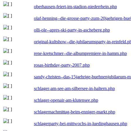
oberhausen-feiert-im-stadion-niederrhein.php
olaf-henning--die-grosse-party-zum-20jaehrigen-bu
olli-ole--apres-ski-party-in-ascheberg.php
original-kultshow--die-jubilaeumsparty-in-reinfeld.p
rene-kretschmer--die-albumpremiere-in-hamm.php
rosas-birthday-party-2007.php
sandy-christen--das-15jaehrige-buehnenjubilaeum-m
schlager-am-see-am-silbersee-in-haltern.php
schlager-openair-am-klutensee.php
schlagernachmittag-beim-enniger-markt.php
schlagerparty-bei-mittwochs-in-luedinghausen.php