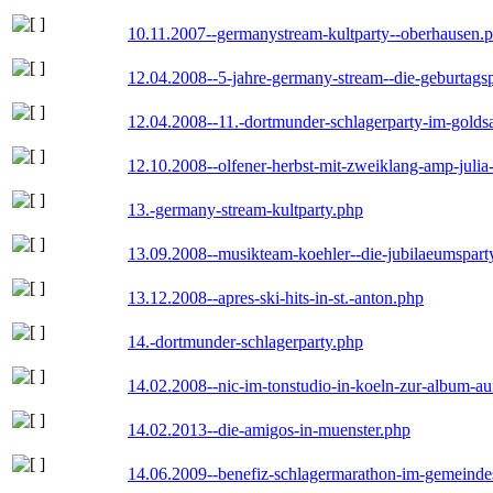
10.11.2007--germanystream-kultparty--oberhausen.
12.04.2008--5-jahre-germany-stream--die-geburtags
12.04.2008--11.-dortmunder-schlagerparty-im-goldsa
12.10.2008--olfener-herbst-mit-zweiklang-amp-julia
13.-germany-stream-kultparty.php
13.09.2008--musikteam-koehler--die-jubilaeumspart
13.12.2008--apres-ski-hits-in-st.-anton.php
14.-dortmunder-schlagerparty.php
14.02.2008--nic-im-tonstudio-in-koeln-zur-album-a
14.02.2013--die-amigos-in-muenster.php
14.06.2009--benefiz-schlagermarathon-im-gemeindes