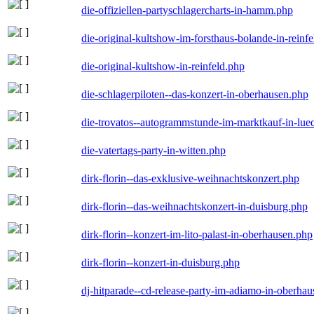
die-offiziellen-partyschlagercharts-in-hamm.php
die-original-kultshow-im-forsthaus-bolande-in-reinf
die-original-kultshow-in-reinfeld.php
die-schlagerpiloten--das-konzert-in-oberhausen.php
die-trovatos--autogrammstunde-im-marktkauf-in-lu
die-vatertags-party-in-witten.php
dirk-florin--das-exklusive-weihnachtskonzert.php
dirk-florin--das-weihnachtskonzert-in-duisburg.php
dirk-florin--konzert-im-lito-palast-in-oberhausen.php
dirk-florin--konzert-in-duisburg.php
dj-hitparade--cd-release-party-im-adiamo-in-oberha