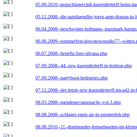
05.09.2010--popschlagerclub-kuenstlertreff-beim-sta
05.12.2008--die-autohaendler-joerg-amp-dragan-in-
06.04.2008--geschwister-hofmann--maxipark-hamm
06.06.2009--sommerfest-downtownradio77--witten.
06.07.2008--benefiz-fuer-silvana.php
07.09.2008--44.-nrw-kuenstlertreff-in-bottrop.php
07.09.2008--partyboot-beilngries.php
07.12.2008--der-letzte-nrw-kuenstlertreff-im-a42-in-
08.03.2008--mendener-tanznacht--vol.3.php
08.08.2008--schlager-open-air-in-ennigerloh.php
08.08.2010--11.-dortmunder-fernsehgarten-im-klein