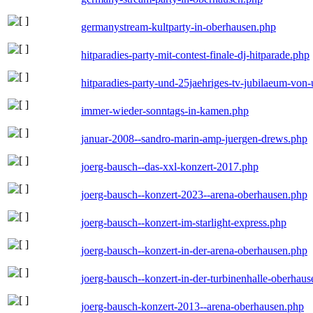
germanystream-kultparty-in-oberhausen.php
hitparadies-party-mit-contest-finale-dj-hitparade.php
hitparadies-party-und-25jaehriges-tv-jubilaeum-vo
immer-wieder-sonntags-in-kamen.php
januar-2008--sandro-marin-amp-juergen-drews.php
joerg-bausch--das-xxl-konzert-2017.php
joerg-bausch--konzert-2023--arena-oberhausen.php
joerg-bausch--konzert-im-starlight-express.php
joerg-bausch--konzert-in-der-arena-oberhausen.php
joerg-bausch--konzert-in-der-turbinenhalle-oberhau
joerg-bausch-konzert-2013--arena-oberhausen.php