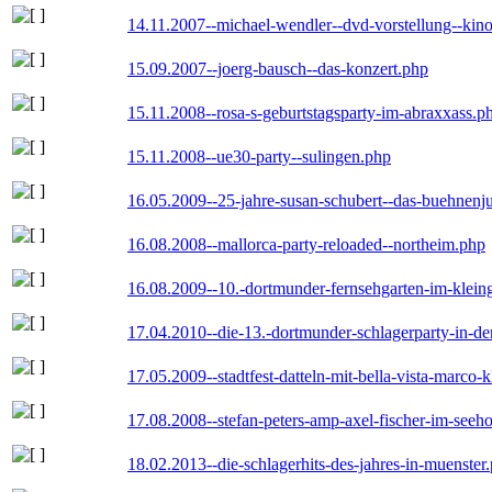
14.11.2007--michael-wendler--dvd-vorstellung--kin
15.09.2007--joerg-bausch--das-konzert.php
15.11.2008--rosa-s-geburtstagsparty-im-abraxxass.p
15.11.2008--ue30-party--sulingen.php
16.05.2009--25-jahre-susan-schubert--das-buehnenj
16.08.2008--mallorca-party-reloaded--northeim.php
16.08.2009--10.-dortmunder-fernsehgarten-im-klein
17.04.2010--die-13.-dortmunder-schlagerparty-in-der
17.05.2009--stadtfest-datteln-mit-bella-vista-marco-
17.08.2008--stefan-peters-amp-axel-fischer-im-seeho
18.02.2013--die-schlagerhits-des-jahres-in-muenster