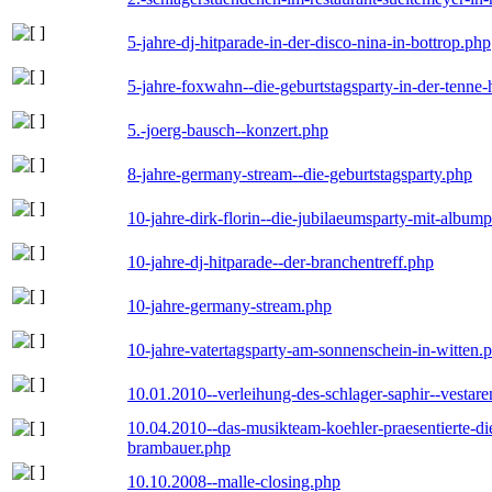
5-jahre-dj-hitparade-in-der-disco-nina-in-bottrop.php
5-jahre-foxwahn--die-geburtstagsparty-in-der-tenn
5.-joerg-bausch--konzert.php
8-jahre-germany-stream--die-geburtstagsparty.php
10-jahre-dirk-florin--die-jubilaeumsparty-mit-album
10-jahre-dj-hitparade--der-branchentreff.php
10-jahre-germany-stream.php
10-jahre-vatertagsparty-am-sonnenschein-in-witten.
10.01.2010--verleihung-des-schlager-saphir--vestar
10.04.2010--das-musikteam-koehler-praesentierte-di
brambauer.php
10.10.2008--malle-closing.php