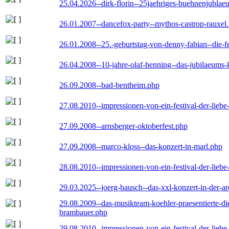
25.04.2026--dirk-florin--25jaehriges-buehnenjublaeu
26.01.2007--dancefox-party--mythos-castrop-rauxel
26.01.2008--25.-geburtstag-von-denny-fabian--die-fei
26.04.2008--10-jahre-olaf-henning--das-jubilaeums-
26.09.2008--bad-bentheim.php
27.08.2010--impressionen-von-ein-festival-der-lieb
27.09.2008--arnsberger-oktoberfest.php
27.09.2008--marco-kloss--das-konzert-in-marl.php
28.08.2010--impressionen-von-ein-festival-der-lieb
29.03.2025--joerg-bausch--das-xxl-konzert-in-der-a
29.08.2009--das-musikteam-koehler-praesentierte-di
brambauer.php
29.08.2010--impressionen-von-ein-festival-der-lieb