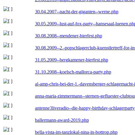
30.04.2007--nacht-der-giganten--werne.php
30.05.2009--lust-auf-fox-party--hansesaal-luenen.ph
30.08.2008--mendener-bierfest.php
30.08.2009--2.-popschlagerclub-kuenstlertreff-for-i
31.05.2009--bergkamener-bierfest.php
31.10.2008--koelsch-mallorca-party.php
al-amp-chris-bei-der-1.-davensberger-schlagernacht
anna-maria-zimmermann--sternen-gefluester-clubtou
antenne3liveradio--die-happy-birthday-schlagerpart
ballermann-award-2019.php
bella-vista-im-tanzlokal-nina-in-bottrop.php