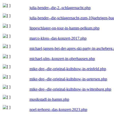
julia-bender--die-2.-schlagernacht.php
julia-bender--die-schlagernacht-zum-10jaehrigen-b
lippeschlager-on-tour-in-hamm-pelkum.php
marco-kloss--das-konzert-2017.php
michael-jansen-bei-der-apres-ski-party-in-ascheberg
michael-ulm--konzert-in-oberhausen.php
mike-dee--die-original-kultshow-in-reinfeld.php
mike-dee--die-original-kultshow-in-uetersen.php
mike-dee--die-original-kultshow-in-wittenburg.php
musikstadl-in-hamm.php
noel-terhorst--das-konzert-2023.php