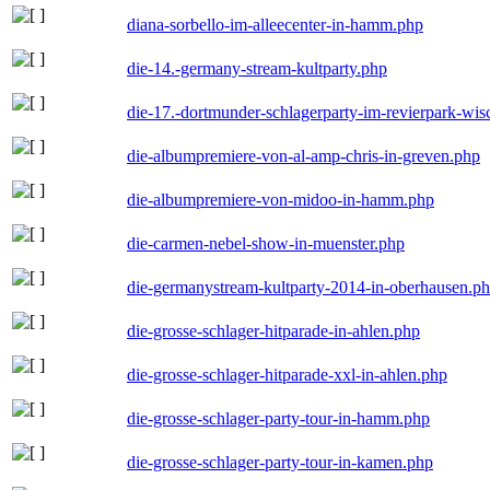
diana-sorbello-im-alleecenter-in-hamm.php
die-14.-germany-stream-kultparty.php
die-17.-dortmunder-schlagerparty-im-revierpark-wis
die-albumpremiere-von-al-amp-chris-in-greven.php
die-albumpremiere-von-midoo-in-hamm.php
die-carmen-nebel-show-in-muenster.php
die-germanystream-kultparty-2014-in-oberhausen.p
die-grosse-schlager-hitparade-in-ahlen.php
die-grosse-schlager-hitparade-xxl-in-ahlen.php
die-grosse-schlager-party-tour-in-hamm.php
die-grosse-schlager-party-tour-in-kamen.php