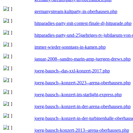
germanystream-kultparty-in-oberhausen.php
hitparadies-party-mit-contest-finale-dj-hitparade.php
hitparadies-party-und-25jaehriges-tv-jubilaeum-vo
immer-wieder-sonntags-in-kamen.php
januar-2008--sandro-marin-amp-juergen-drews.php
joerg-bausch--das-xxl-konzert-2017.php
joerg-bausch--konzert-2023--arena-oberhausen.php
joerg-bausch--konzert-im-starlight-express.php
joerg-bausch--konzert-in-der-arena-oberhausen.php
joerg-bausch--konzert-in-der-turbinenhalle-oberhau
joerg-bausch-konzert-2013--arena-oberhausen.php