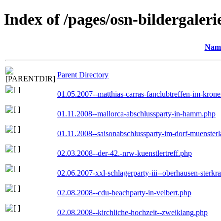
Index of /pages/osn-bildergaleri
Nam
Parent Directory
01.05.2007--matthias-carras-fanclubtreffen-im-kron
01.11.2008--mallorca-abschlussparty-in-hamm.php
01.11.2008--saisonabschlussparty-im-dorf-muenster
02.03.2008--der-42.-nrw-kuenstlertreff.php
02.06.2007-xxl-schlagerparty-iii--oberhausen-sterkr
02.08.2008--cdu-beachparty-in-velbert.php
02.08.2008--kirchliche-hochzeit--zweiklang.php