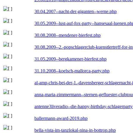
30.04.2007--nacht-der-giganten--werne.php
30.05.2009--lust-auf-fox-party--hansesaal-luenen.ph
30.08.2008--mendener-bierfest.php
30.08.2009--2.-popschlagerclub-kuenstlertreff-for-i
31.05.2009--bergkamener-bierfest.php
31.10.2008--koelsch-mallorca-party.php
al-amp-chris-bei-der-1.-davensberger-schlagernacht
anna-maria-zimmermann--sternen-gefluester-clubtou
antenne3liveradio--die-happy-birthday-schlagerpart
ballermann-award-2019.php
bella-vista-im-tanzlokal-nina-in-bottrop.php