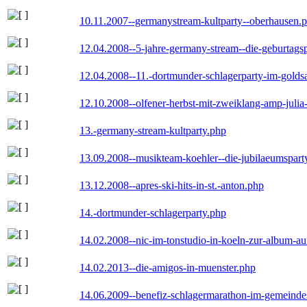
10.11.2007--germanystream-kultparty--oberhausen.
12.04.2008--5-jahre-germany-stream--die-geburtags
12.04.2008--11.-dortmunder-schlagerparty-im-goldsa
12.10.2008--olfener-herbst-mit-zweiklang-amp-julia
13.-germany-stream-kultparty.php
13.09.2008--musikteam-koehler--die-jubilaeumspart
13.12.2008--apres-ski-hits-in-st.-anton.php
14.-dortmunder-schlagerparty.php
14.02.2008--nic-im-tonstudio-in-koeln-zur-album-a
14.02.2013--die-amigos-in-muenster.php
14.06.2009--benefiz-schlagermarathon-im-gemeindes