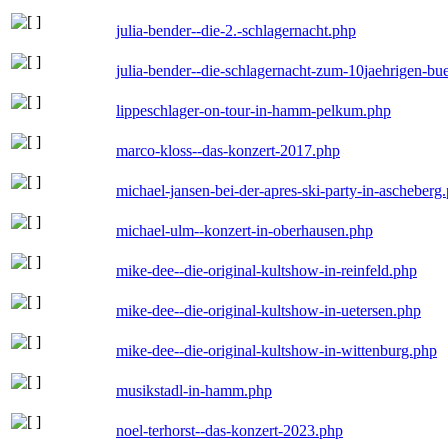
julia-bender--die-2.-schlagernacht.php
julia-bender--die-schlagernacht-zum-10jaehrigen-b
lippeschlager-on-tour-in-hamm-pelkum.php
marco-kloss--das-konzert-2017.php
michael-jansen-bei-der-apres-ski-party-in-ascheberg
michael-ulm--konzert-in-oberhausen.php
mike-dee--die-original-kultshow-in-reinfeld.php
mike-dee--die-original-kultshow-in-uetersen.php
mike-dee--die-original-kultshow-in-wittenburg.php
musikstadl-in-hamm.php
noel-terhorst--das-konzert-2023.php