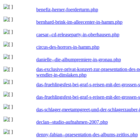
benefiz-herner-foerderturm.php
bernhard-brink-im-alleecenter-in-hamm.php
caesar--cd-releaseparty-in-oberhausen.php
circus-des-horrors-in-hamm.php
danielle--die-albumpremiere-in-gronau.php
das-exclusive-privat-konzert-zur-praesentation-des
wendler-in-dinslaken.php
das-fruehlingsfest-bei-graf-s-reisen-mit-der-grossen-
das-fruehlingsfest-bei-graf-s-reisen-mit-der-grossen-
das-schlager-meetampgreet-und-der-schlagerzauber-
declan--studio-aufnahmen-2007.php
denny-fabian--praesentation-des-albums-zeitlos.php