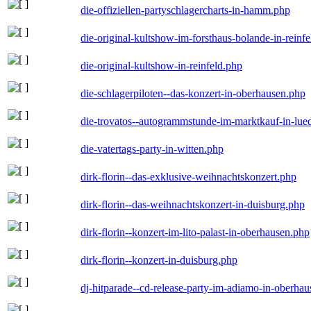
die-offiziellen-partyschlagercharts-in-hamm.php
die-original-kultshow-im-forsthaus-bolande-in-reinf
die-original-kultshow-in-reinfeld.php
die-schlagerpiloten--das-konzert-in-oberhausen.php
die-trovatos--autogrammstunde-im-marktkauf-in-lu
die-vatertags-party-in-witten.php
dirk-florin--das-exklusive-weihnachtskonzert.php
dirk-florin--das-weihnachtskonzert-in-duisburg.php
dirk-florin--konzert-im-lito-palast-in-oberhausen.php
dirk-florin--konzert-in-duisburg.php
dj-hitparade--cd-release-party-im-adiamo-in-oberha