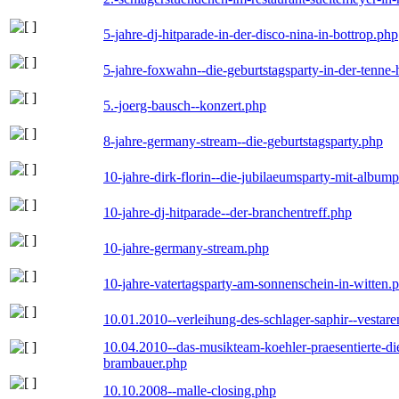
5-jahre-dj-hitparade-in-der-disco-nina-in-bottrop.php
5-jahre-foxwahn--die-geburtstagsparty-in-der-tenn
5.-joerg-bausch--konzert.php
8-jahre-germany-stream--die-geburtstagsparty.php
10-jahre-dirk-florin--die-jubilaeumsparty-mit-album
10-jahre-dj-hitparade--der-branchentreff.php
10-jahre-germany-stream.php
10-jahre-vatertagsparty-am-sonnenschein-in-witten.
10.01.2010--verleihung-des-schlager-saphir--vestar
10.04.2010--das-musikteam-koehler-praesentierte-di
brambauer.php
10.10.2008--malle-closing.php