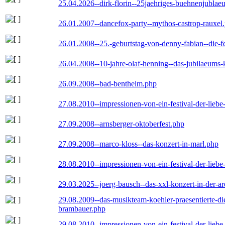
25.04.2026--dirk-florin--25jaehriges-buehnenjublaeu
26.01.2007--dancefox-party--mythos-castrop-rauxel
26.01.2008--25.-geburtstag-von-denny-fabian--die-fei
26.04.2008--10-jahre-olaf-henning--das-jubilaeums-
26.09.2008--bad-bentheim.php
27.08.2010--impressionen-von-ein-festival-der-lieb
27.09.2008--arnsberger-oktoberfest.php
27.09.2008--marco-kloss--das-konzert-in-marl.php
28.08.2010--impressionen-von-ein-festival-der-lieb
29.03.2025--joerg-bausch--das-xxl-konzert-in-der-a
29.08.2009--das-musikteam-koehler-praesentierte-di
brambauer.php
29.08.2010--impressionen-von-ein-festival-der-lieb