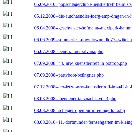
05.09.2010--popschlagerclub-kuenstlertreff-beim-sta
05.12.2008--die-autohaendler-joerg-amp-dragan-in-
06.04.2008--geschwister-hofmann--maxipark-hamm
06.06.2009--sommerfest-downtownradio77--witten.
06.07.2008--benefiz-fuer-silvana.php
07.09.2008--44.-nrw-kuenstlertreff-in-bottrop.php
07.09.2008--partyboot-beilngries.php
07.12.2008--der-letzte-nrw-kuenstlertreff-im-a42-in-
08.03.2008--mendener-tanznacht--vol.3.php
08.08.2008--schlager-open-air-in-ennigerloh.php
08.08.2010--11.-dortmunder-fernsehgarten-im-klein