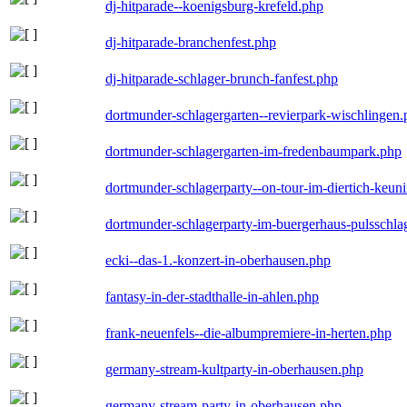
dj-hitparade--koenigsburg-krefeld.php
dj-hitparade-branchenfest.php
dj-hitparade-schlager-brunch-fanfest.php
dortmunder-schlagergarten--revierpark-wischlingen
dortmunder-schlagergarten-im-fredenbaumpark.php
dortmunder-schlagerparty--on-tour-im-diertich-keu
dortmunder-schlagerparty-im-buergerhaus-pulsschla
ecki--das-1.-konzert-in-oberhausen.php
fantasy-in-der-stadthalle-in-ahlen.php
frank-neuenfels--die-albumpremiere-in-herten.php
germany-stream-kultparty-in-oberhausen.php
germany-stream-party-in-oberhausen.php