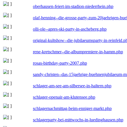
oberhausen-feiert-im-stadion-niederrhein.php
olaf-henning--die-grosse-party-zum-20jaehrigen-bu
olli-ole--apres-ski-party-in-ascheberg.php
original-kultshow--die-jubilaeumsparty-in-reinfeld.p
rene-kretschmer--die-albumpremiere-in-hamm.php
rosas-birthday-party-2007.php
sandy-christen--das-15jaehrige-buehnenjubilaeum-m
schlager-am-see-am-silbersee-in-haltern.php
schlager-openair-am-klutensee.php
schlagernachmittag-beim-enniger-markt.php
schlagerparty-bei-mittwochs-in-luedinghausen.php