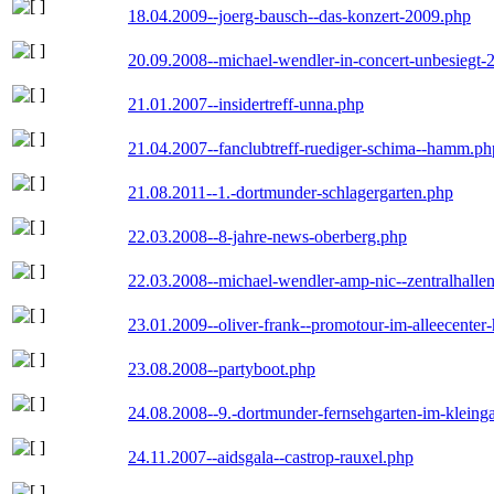
18.04.2009--joerg-bausch--das-konzert-2009.php
20.09.2008--michael-wendler-in-concert-unbesiegt-
21.01.2007--insidertreff-unna.php
21.04.2007--fanclubtreff-ruediger-schima--hamm.ph
21.08.2011--1.-dortmunder-schlagergarten.php
22.03.2008--8-jahre-news-oberberg.php
22.03.2008--michael-wendler-amp-nic--zentralhall
23.01.2009--oliver-frank--promotour-im-alleecente
23.08.2008--partyboot.php
24.08.2008--9.-dortmunder-fernsehgarten-im-kleinga
24.11.2007--aidsgala--castrop-rauxel.php