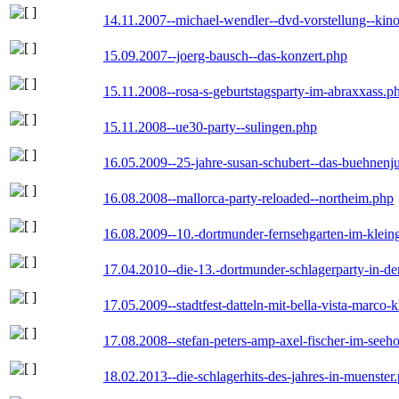
14.11.2007--michael-wendler--dvd-vorstellung--kin
15.09.2007--joerg-bausch--das-konzert.php
15.11.2008--rosa-s-geburtstagsparty-im-abraxxass.p
15.11.2008--ue30-party--sulingen.php
16.05.2009--25-jahre-susan-schubert--das-buehnenj
16.08.2008--mallorca-party-reloaded--northeim.php
16.08.2009--10.-dortmunder-fernsehgarten-im-klein
17.04.2010--die-13.-dortmunder-schlagerparty-in-der
17.05.2009--stadtfest-datteln-mit-bella-vista-marco-
17.08.2008--stefan-peters-amp-axel-fischer-im-seeho
18.02.2013--die-schlagerhits-des-jahres-in-muenster