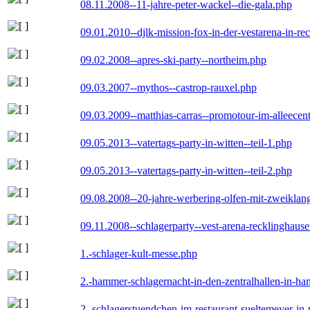
08.11.2008--11-jahre-peter-wackel--die-gala.php
09.01.2010--djlk-mission-fox-in-der-vestarena-in-re
09.02.2008--apres-ski-party--northeim.php
09.03.2007--mythos--castrop-rauxel.php
09.03.2009--matthias-carras--promotour-im-alleece
09.05.2013--vatertags-party-in-witten--teil-1.php
09.05.2013--vatertags-party-in-witten--teil-2.php
09.08.2008--20-jahre-werbering-olfen-mit-zweiklan
09.11.2008--schlagerparty--vest-arena-recklinghaus
1.-schlager-kult-messe.php
2.-hammer-schlagernacht-in-den-zentralhallen-in-h
2.-schlagerstuendchen-im-restaurant-sueltemeyer-in