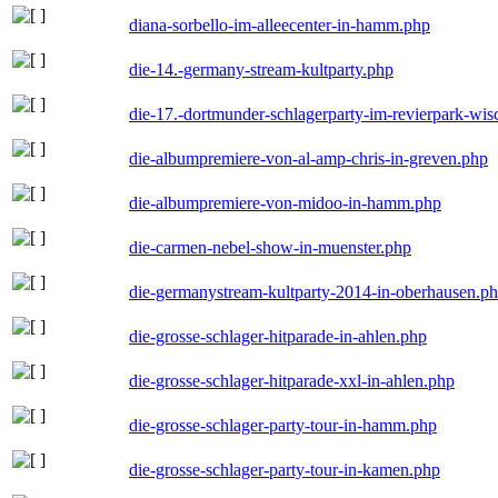
diana-sorbello-im-alleecenter-in-hamm.php
die-14.-germany-stream-kultparty.php
die-17.-dortmunder-schlagerparty-im-revierpark-wis
die-albumpremiere-von-al-amp-chris-in-greven.php
die-albumpremiere-von-midoo-in-hamm.php
die-carmen-nebel-show-in-muenster.php
die-germanystream-kultparty-2014-in-oberhausen.p
die-grosse-schlager-hitparade-in-ahlen.php
die-grosse-schlager-hitparade-xxl-in-ahlen.php
die-grosse-schlager-party-tour-in-hamm.php
die-grosse-schlager-party-tour-in-kamen.php