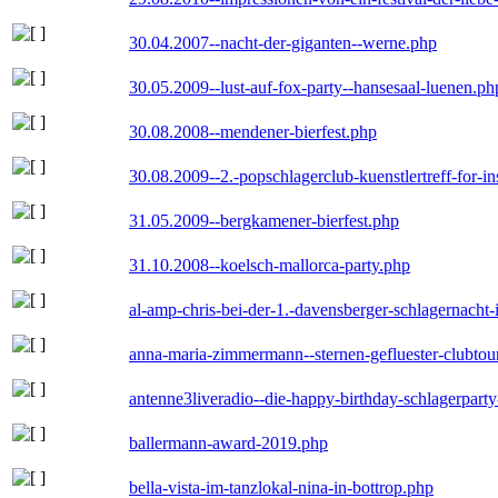
30.04.2007--nacht-der-giganten--werne.php
30.05.2009--lust-auf-fox-party--hansesaal-luenen.ph
30.08.2008--mendener-bierfest.php
30.08.2009--2.-popschlagerclub-kuenstlertreff-for-i
31.05.2009--bergkamener-bierfest.php
31.10.2008--koelsch-mallorca-party.php
al-amp-chris-bei-der-1.-davensberger-schlagernacht
anna-maria-zimmermann--sternen-gefluester-clubtou
antenne3liveradio--die-happy-birthday-schlagerpart
ballermann-award-2019.php
bella-vista-im-tanzlokal-nina-in-bottrop.php