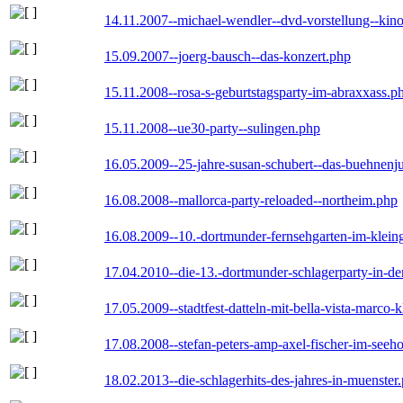
14.11.2007--michael-wendler--dvd-vorstellung--kin
15.09.2007--joerg-bausch--das-konzert.php
15.11.2008--rosa-s-geburtstagsparty-im-abraxxass.p
15.11.2008--ue30-party--sulingen.php
16.05.2009--25-jahre-susan-schubert--das-buehnenj
16.08.2008--mallorca-party-reloaded--northeim.php
16.08.2009--10.-dortmunder-fernsehgarten-im-klein
17.04.2010--die-13.-dortmunder-schlagerparty-in-der
17.05.2009--stadtfest-datteln-mit-bella-vista-marco-
17.08.2008--stefan-peters-amp-axel-fischer-im-seeho
18.02.2013--die-schlagerhits-des-jahres-in-muenster