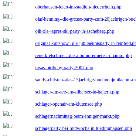
oberhausen-feiert-im-stadion-niederrhein.php
olaf-henning--die-grosse-party-zum-20jaehrigen-bu
olli-ole--apres-ski-party-in-ascheberg.php
original-kultshow--die-jubilaeumsparty-in-reinfeld.p
rene-kretschmer--die-albumpremiere-in-hamm.php
rosas-birthday-party-2007.php
sandy-christen--das-15jaehrige-buehnenjubilaeum-m
schlager-am-see-am-silbersee-in-haltern.php
schlager-openair-am-klutensee.php
schlagernachmittag-beim-enniger-markt.php
schlagerparty-bei-mittwochs-in-luedinghausen.php