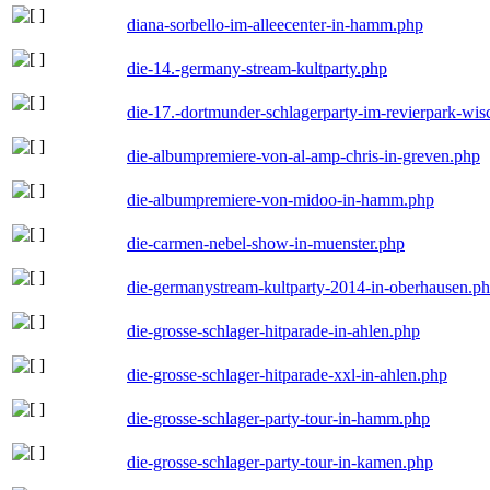
diana-sorbello-im-alleecenter-in-hamm.php
die-14.-germany-stream-kultparty.php
die-17.-dortmunder-schlagerparty-im-revierpark-wis
die-albumpremiere-von-al-amp-chris-in-greven.php
die-albumpremiere-von-midoo-in-hamm.php
die-carmen-nebel-show-in-muenster.php
die-germanystream-kultparty-2014-in-oberhausen.p
die-grosse-schlager-hitparade-in-ahlen.php
die-grosse-schlager-hitparade-xxl-in-ahlen.php
die-grosse-schlager-party-tour-in-hamm.php
die-grosse-schlager-party-tour-in-kamen.php