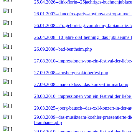
25.04.2026--dirk-florin--25jaehriges-buehnenjublaeu
26.01.2007--dancefox-party--mythos-castrop-rauxel
26.01.2008--25.-geburtstag-von-denny-fabian--die-fei
26.04.2008--10-jahre-olaf-henning--das-jubilaeums-
26.09.2008--bad-bentheim.php
27.08.2010--impressionen-von-ein-festival-der-lieb
27.09.2008--arnsberger-oktoberfest.php
27.09.2008--marco-kloss--das-konzert-in-marl.php
28.08.2010--impressionen-von-ein-festival-der-lieb
29.03.2025--joerg-bausch--das-xxl-konzert-in-der-a
29.08.2009--das-musikteam-koehler-praesentierte-di
brambauer.php
29.08.2010--impressionen-von-ein-festival-der-lieb