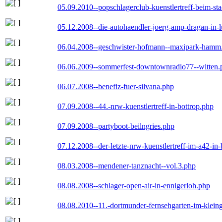
05.09.2010--popschlagerclub-kuenstlertreff-beim-sta
05.12.2008--die-autohaendler-joerg-amp-dragan-in-
06.04.2008--geschwister-hofmann--maxipark-hamm
06.06.2009--sommerfest-downtownradio77--witten.
06.07.2008--benefiz-fuer-silvana.php
07.09.2008--44.-nrw-kuenstlertreff-in-bottrop.php
07.09.2008--partyboot-beilngries.php
07.12.2008--der-letzte-nrw-kuenstlertreff-im-a42-in-
08.03.2008--mendener-tanznacht--vol.3.php
08.08.2008--schlager-open-air-in-ennigerloh.php
08.08.2010--11.-dortmunder-fernsehgarten-im-klein