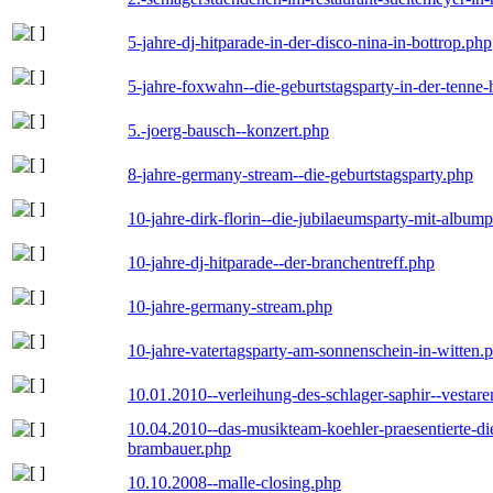
5-jahre-dj-hitparade-in-der-disco-nina-in-bottrop.php
5-jahre-foxwahn--die-geburtstagsparty-in-der-tenn
5.-joerg-bausch--konzert.php
8-jahre-germany-stream--die-geburtstagsparty.php
10-jahre-dirk-florin--die-jubilaeumsparty-mit-album
10-jahre-dj-hitparade--der-branchentreff.php
10-jahre-germany-stream.php
10-jahre-vatertagsparty-am-sonnenschein-in-witten.
10.01.2010--verleihung-des-schlager-saphir--vestar
10.04.2010--das-musikteam-koehler-praesentierte-di
brambauer.php
10.10.2008--malle-closing.php