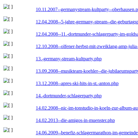
10.11.2007--germanystream-kultparty--oberhausen.
12.04.2008--5-jahre-germany-stream--die-geburtags
12.04.2008--11.-dortmunder-schlagerparty-im-goldsa
12.10.2008--olfener-herbst-mit-zweiklang-amp-julia
13.-germany-stream-kultparty.php
13.09.2008--musikteam-koehler--die-jubilaeumspart
13.12.2008--apres-ski-hits-in-st.-anton.php
14.-dortmunder-schlagerparty.php
14.02.2008--nic-im-tonstudio-in-koeln-zur-album-a
14.02.2013--die-amigos-in-muenster.php
14.06.2009--benefiz-schlagermarathon-im-gemeindes