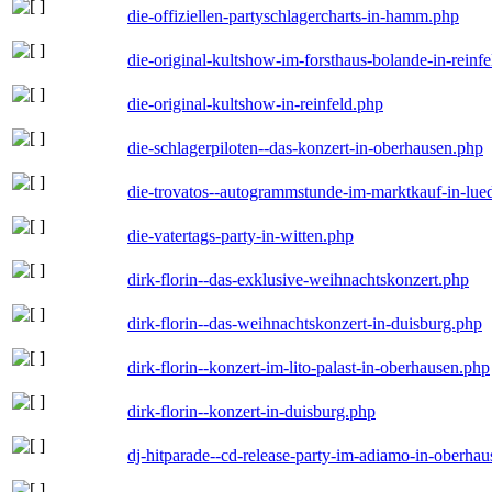
die-offiziellen-partyschlagercharts-in-hamm.php
die-original-kultshow-im-forsthaus-bolande-in-reinf
die-original-kultshow-in-reinfeld.php
die-schlagerpiloten--das-konzert-in-oberhausen.php
die-trovatos--autogrammstunde-im-marktkauf-in-lu
die-vatertags-party-in-witten.php
dirk-florin--das-exklusive-weihnachtskonzert.php
dirk-florin--das-weihnachtskonzert-in-duisburg.php
dirk-florin--konzert-im-lito-palast-in-oberhausen.php
dirk-florin--konzert-in-duisburg.php
dj-hitparade--cd-release-party-im-adiamo-in-oberha