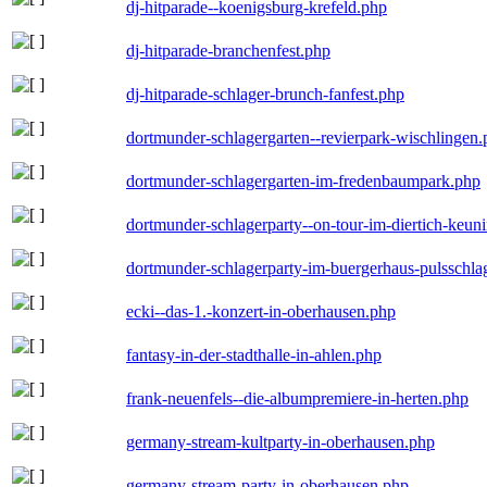
dj-hitparade--koenigsburg-krefeld.php
dj-hitparade-branchenfest.php
dj-hitparade-schlager-brunch-fanfest.php
dortmunder-schlagergarten--revierpark-wischlingen
dortmunder-schlagergarten-im-fredenbaumpark.php
dortmunder-schlagerparty--on-tour-im-diertich-keu
dortmunder-schlagerparty-im-buergerhaus-pulsschla
ecki--das-1.-konzert-in-oberhausen.php
fantasy-in-der-stadthalle-in-ahlen.php
frank-neuenfels--die-albumpremiere-in-herten.php
germany-stream-kultparty-in-oberhausen.php
germany-stream-party-in-oberhausen.php