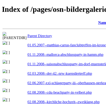
Index of /pages/osn-bildergaleri
Nam
Parent Directory
01.05.2007--matthias-carras-fanclubtreffen-im-kron
01.11.2008--mallorca-abschlussparty-in-hamm.php
01.11.2008--saisonabschlussparty-im-dorf-muenster
02.03.2008--der-42.-nrw-kuenstlertreff.php
02.06.2007-xxl-schlagerparty-iii--oberhausen-sterkr
02.08.2008--cdu-beachparty-in-velbert.php
02.08.2008--kirchliche-hochzeit--zweiklang.php