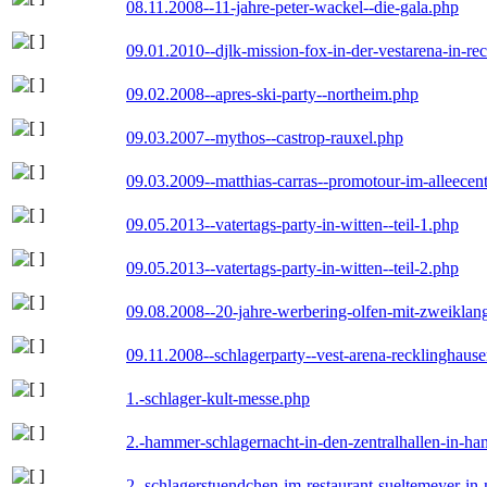
08.11.2008--11-jahre-peter-wackel--die-gala.php
09.01.2010--djlk-mission-fox-in-der-vestarena-in-re
09.02.2008--apres-ski-party--northeim.php
09.03.2007--mythos--castrop-rauxel.php
09.03.2009--matthias-carras--promotour-im-alleece
09.05.2013--vatertags-party-in-witten--teil-1.php
09.05.2013--vatertags-party-in-witten--teil-2.php
09.08.2008--20-jahre-werbering-olfen-mit-zweiklan
09.11.2008--schlagerparty--vest-arena-recklinghaus
1.-schlager-kult-messe.php
2.-hammer-schlagernacht-in-den-zentralhallen-in-h
2.-schlagerstuendchen-im-restaurant-sueltemeyer-in