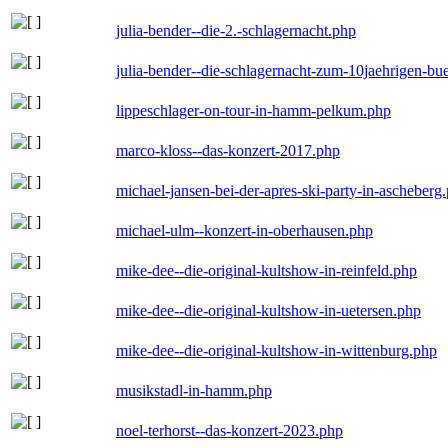
julia-bender--die-2.-schlagernacht.php
julia-bender--die-schlagernacht-zum-10jaehrigen-b
lippeschlager-on-tour-in-hamm-pelkum.php
marco-kloss--das-konzert-2017.php
michael-jansen-bei-der-apres-ski-party-in-ascheberg
michael-ulm--konzert-in-oberhausen.php
mike-dee--die-original-kultshow-in-reinfeld.php
mike-dee--die-original-kultshow-in-uetersen.php
mike-dee--die-original-kultshow-in-wittenburg.php
musikstadl-in-hamm.php
noel-terhorst--das-konzert-2023.php