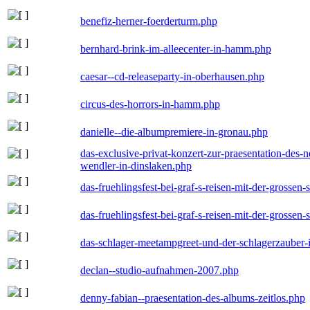
benefiz-herner-foerderturm.php
bernhard-brink-im-alleecenter-in-hamm.php
caesar--cd-releaseparty-in-oberhausen.php
circus-des-horrors-in-hamm.php
danielle--die-albumpremiere-in-gronau.php
das-exclusive-privat-konzert-zur-praesentation-des
wendler-in-dinslaken.php
das-fruehlingsfest-bei-graf-s-reisen-mit-der-grossen-
das-fruehlingsfest-bei-graf-s-reisen-mit-der-grossen-
das-schlager-meetampgreet-und-der-schlagerzauber-
declan--studio-aufnahmen-2007.php
denny-fabian--praesentation-des-albums-zeitlos.php