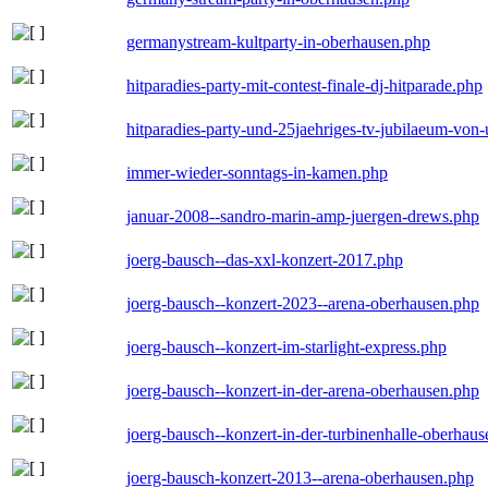
germanystream-kultparty-in-oberhausen.php
hitparadies-party-mit-contest-finale-dj-hitparade.php
hitparadies-party-und-25jaehriges-tv-jubilaeum-vo
immer-wieder-sonntags-in-kamen.php
januar-2008--sandro-marin-amp-juergen-drews.php
joerg-bausch--das-xxl-konzert-2017.php
joerg-bausch--konzert-2023--arena-oberhausen.php
joerg-bausch--konzert-im-starlight-express.php
joerg-bausch--konzert-in-der-arena-oberhausen.php
joerg-bausch--konzert-in-der-turbinenhalle-oberhau
joerg-bausch-konzert-2013--arena-oberhausen.php