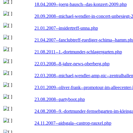
18.04.2009--joerg-bausch--das-konzert-2009.php
20.09.2008--michael-wendler-in-concert-unbesiegt-
21.01.2007--insidertreff-unna.php
21.04.2007--fanclubtreff-ruediger-schima--hamm.ph
21.08.2011--1.-dortmunder-schlagergarten.php
22.03.2008--8-jahre-news-oberberg.php
22.03.2008--michael-wendler-amp-nic--zentralhall
23.01.2009--oliver-frank--promotour-im-alleecente
23.08.2008--partyboot.php
24.08.2008--9.-dortmunder-fernsehgarten-im-kleinga
24.11.2007--aidsgala--castrop-rauxel.php