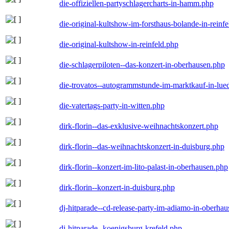
die-offiziellen-partyschlagercharts-in-hamm.php
die-original-kultshow-im-forsthaus-bolande-in-reinf
die-original-kultshow-in-reinfeld.php
die-schlagerpiloten--das-konzert-in-oberhausen.php
die-trovatos--autogrammstunde-im-marktkauf-in-lu
die-vatertags-party-in-witten.php
dirk-florin--das-exklusive-weihnachtskonzert.php
dirk-florin--das-weihnachtskonzert-in-duisburg.php
dirk-florin--konzert-im-lito-palast-in-oberhausen.php
dirk-florin--konzert-in-duisburg.php
dj-hitparade--cd-release-party-im-adiamo-in-oberha
dj-hitparade--koenigsburg-krefeld.php