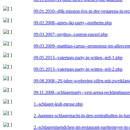
09.01.2010--djlk-mission-fox-in-der-vestarena-in-re
09.02.2008--apres-ski-party--northeim.php
09.03.2007--mythos--castrop-rauxel.php
09.03.2009--matthias-carras--promotour-im-alleece
09.05.2013--vatertags-party-in-witten--teil-1.php
09.05.2013--vatertags-party-in-witten--teil-2.php
09.08.2008--20-jahre-werbering-olfen-mit-zweiklan
09.11.2008--schlagerparty--vest-arena-recklinghaus
1.-schlager-kult-messe.php
2.-hammer-schlagernacht-in-den-zentralhallen-in-h
2.-schlagerstuendchen-im-restaurant-sueltemeyer-in