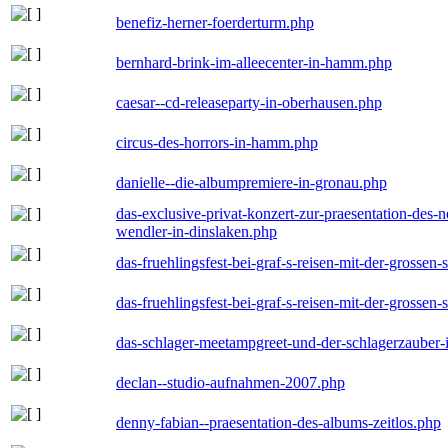
benefiz-herner-foerderturm.php
bernhard-brink-im-alleecenter-in-hamm.php
caesar--cd-releaseparty-in-oberhausen.php
circus-des-horrors-in-hamm.php
danielle--die-albumpremiere-in-gronau.php
das-exclusive-privat-konzert-zur-praesentation-des
wendler-in-dinslaken.php
das-fruehlingsfest-bei-graf-s-reisen-mit-der-grossen-
das-fruehlingsfest-bei-graf-s-reisen-mit-der-grossen-
das-schlager-meetampgreet-und-der-schlagerzauber-
declan--studio-aufnahmen-2007.php
denny-fabian--praesentation-des-albums-zeitlos.php