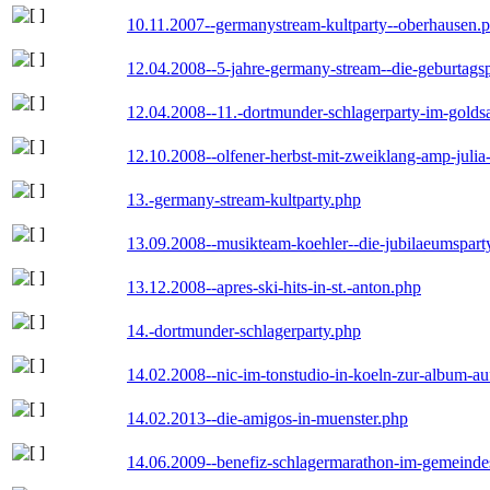
10.11.2007--germanystream-kultparty--oberhausen.
12.04.2008--5-jahre-germany-stream--die-geburtags
12.04.2008--11.-dortmunder-schlagerparty-im-goldsa
12.10.2008--olfener-herbst-mit-zweiklang-amp-julia
13.-germany-stream-kultparty.php
13.09.2008--musikteam-koehler--die-jubilaeumspart
13.12.2008--apres-ski-hits-in-st.-anton.php
14.-dortmunder-schlagerparty.php
14.02.2008--nic-im-tonstudio-in-koeln-zur-album-a
14.02.2013--die-amigos-in-muenster.php
14.06.2009--benefiz-schlagermarathon-im-gemeindes