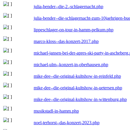
julia-bender--die-2.-schlagernacht.php
julia-bender--die-schlagernacht-zum-10jaehrigen-b
lippeschlager-on-tour-in-hamm-pelkum.php
marco-kloss--das-konzert-2017.php
michael-jansen-bei-der-apres-ski-party-in-ascheberg
michael-ulm--konzert-in-oberhausen.php
mike-dee--die-original-kultshow-in-reinfeld.php
mike-dee--die-original-kultshow-in-uetersen.php
mike-dee--die-original-kultshow-in-wittenburg.php
musikstadl-in-hamm.php
noel-terhorst--das-konzert-2023.php