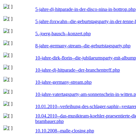
5-jahre-dj-hitparade-in-der-disco-nina-in-bottrop.php
5-jahre-foxwahn--die-geburtstagsparty-in-der-tenn
5.-joerg-bausch--konzert.php
8-jahre-germany-stream--die-geburtstagsparty.php
10-jahre-dirk-florin--die-jubilaeumsparty-mit-album
10-jahre-dj-hitparade--der-branchentreff.php
10-jahre-germany-stream.php
10-jahre-vatertagsparty-am-sonnenschein-in-witten.
10.01.2010--verleihung-des-schlager-saphir--vestar
10.04.2010--das-musikteam-koehler-praesentierte-di
brambauer.php
10.10.2008--malle-closing.php