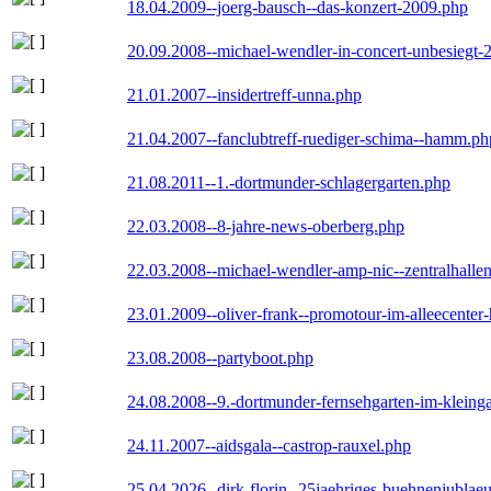
18.04.2009--joerg-bausch--das-konzert-2009.php
20.09.2008--michael-wendler-in-concert-unbesiegt-
21.01.2007--insidertreff-unna.php
21.04.2007--fanclubtreff-ruediger-schima--hamm.ph
21.08.2011--1.-dortmunder-schlagergarten.php
22.03.2008--8-jahre-news-oberberg.php
22.03.2008--michael-wendler-amp-nic--zentralhall
23.01.2009--oliver-frank--promotour-im-alleecente
23.08.2008--partyboot.php
24.08.2008--9.-dortmunder-fernsehgarten-im-kleinga
24.11.2007--aidsgala--castrop-rauxel.php
25.04.2026--dirk-florin--25jaehriges-buehnenjublaeu