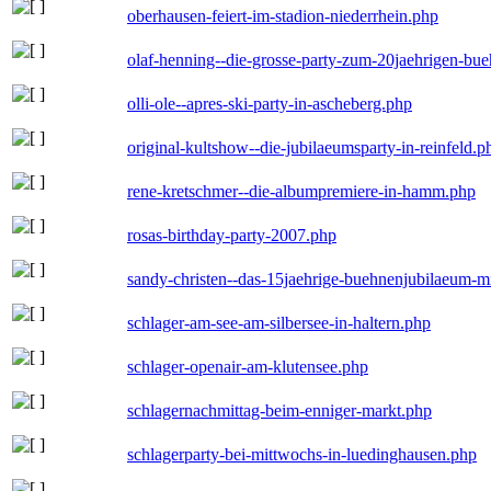
oberhausen-feiert-im-stadion-niederrhein.php
olaf-henning--die-grosse-party-zum-20jaehrigen-bu
olli-ole--apres-ski-party-in-ascheberg.php
original-kultshow--die-jubilaeumsparty-in-reinfeld.p
rene-kretschmer--die-albumpremiere-in-hamm.php
rosas-birthday-party-2007.php
sandy-christen--das-15jaehrige-buehnenjubilaeum-m
schlager-am-see-am-silbersee-in-haltern.php
schlager-openair-am-klutensee.php
schlagernachmittag-beim-enniger-markt.php
schlagerparty-bei-mittwochs-in-luedinghausen.php