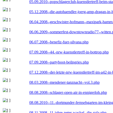
05.09.2010--popschlagerclub-kuenstlertreff-beim-sta
05.12.2008--die-autohaendler-joerg-amp-dragan-in-
06.04.2008--geschwister-hofmann--maxipark-hamm
06.06.2009--sommerfest-downtownradio77--witten.
06.07.2008--benefiz-fuer-silvana.php
07.09.2008--44.-nrw-kuenstlertreff-in-bottrop.php
07.09.2008--partyboot-beilngries.php
07.12.2008--der-letzte-nrw-kuenstlertreff-im-a42-in-
08.03.2008--mendener-tanznacht--vol.3.php
08.08.2008--schlager-open-air-in-ennigerloh.php
08.08.2010--11.-dortmunder-fernsehgarten-im-klein
08.11.2008--11-jahre-peter-wackel--die-gala.php