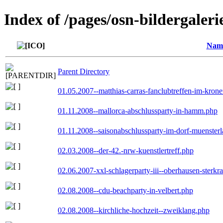
Index of /pages/osn-bildergaleri
Nam
Parent Directory
01.05.2007--matthias-carras-fanclubtreffen-im-kron
01.11.2008--mallorca-abschlussparty-in-hamm.php
01.11.2008--saisonabschlussparty-im-dorf-muenster
02.03.2008--der-42.-nrw-kuenstlertreff.php
02.06.2007-xxl-schlagerparty-iii--oberhausen-sterkr
02.08.2008--cdu-beachparty-in-velbert.php
02.08.2008--kirchliche-hochzeit--zweiklang.php