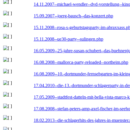
14.11.2007--michael-wendler--dvd-vorstellung--kin
15.09.2007--joerg-bausch--das-konzert.php
15.11.2008--rosa-s-geburtstagsparty-im-abraxxass.p
15.11.2008--ue30-party--sulingen.php
16.05.2009--25-jahre-susan-schubert--das-buehnenj
16.08.2008--mallorca-party-reloaded--northeim.php
16.08.2009--10.-dortmunder-fernsehgarten-im-klein
17.04.2010--die-13.-dortmunder-schlagerparty-in-der
17.05.2009--stadtfest-datteln-mit-bella-vista-marco-
17.08.2008--stefan-peters-amp-axel-fischer-im-seeho
18.02.2013--die-schlagerhits-des-jahres-in-muenster