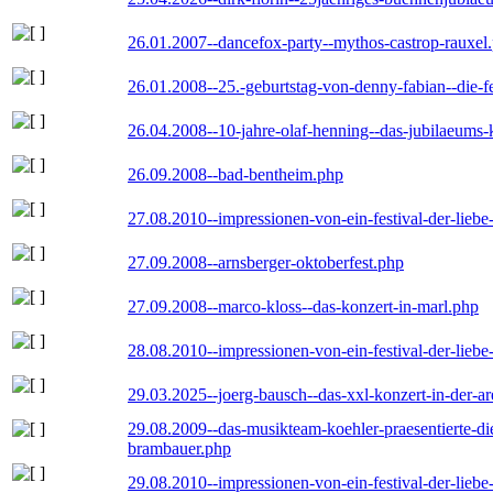
26.01.2007--dancefox-party--mythos-castrop-rauxel
26.01.2008--25.-geburtstag-von-denny-fabian--die-fei
26.04.2008--10-jahre-olaf-henning--das-jubilaeums-
26.09.2008--bad-bentheim.php
27.08.2010--impressionen-von-ein-festival-der-lieb
27.09.2008--arnsberger-oktoberfest.php
27.09.2008--marco-kloss--das-konzert-in-marl.php
28.08.2010--impressionen-von-ein-festival-der-lieb
29.03.2025--joerg-bausch--das-xxl-konzert-in-der-a
29.08.2009--das-musikteam-koehler-praesentierte-di
brambauer.php
29.08.2010--impressionen-von-ein-festival-der-lieb