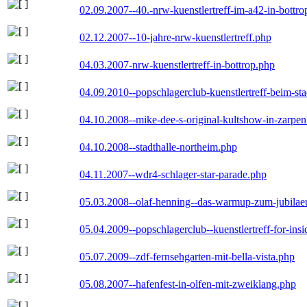
02.09.2007--40.-nrw-kuenstlertreff-im-a42-in-bottro
02.12.2007--10-jahre-nrw-kuenstlertreff.php
04.03.2007-nrw-kuenstlertreff-in-bottrop.php
04.09.2010--popschlagerclub-kuenstlertreff-beim-sta
04.10.2008--mike-dee-s-original-kultshow-in-zarpe
04.10.2008--stadthalle-northeim.php
04.11.2007--wdr4-schlager-star-parade.php
05.03.2008--olaf-henning--das-warmup-zum-jubila
05.04.2009--popschlagerclub--kuenstlertreff-for-insi
05.07.2009--zdf-fernsehgarten-mit-bella-vista.php
05.08.2007--hafenfest-in-olfen-mit-zweiklang.php