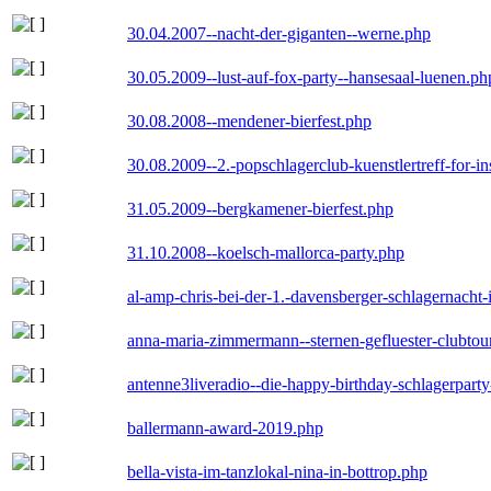
30.04.2007--nacht-der-giganten--werne.php
30.05.2009--lust-auf-fox-party--hansesaal-luenen.ph
30.08.2008--mendener-bierfest.php
30.08.2009--2.-popschlagerclub-kuenstlertreff-for-i
31.05.2009--bergkamener-bierfest.php
31.10.2008--koelsch-mallorca-party.php
al-amp-chris-bei-der-1.-davensberger-schlagernacht
anna-maria-zimmermann--sternen-gefluester-clubtou
antenne3liveradio--die-happy-birthday-schlagerpart
ballermann-award-2019.php
bella-vista-im-tanzlokal-nina-in-bottrop.php