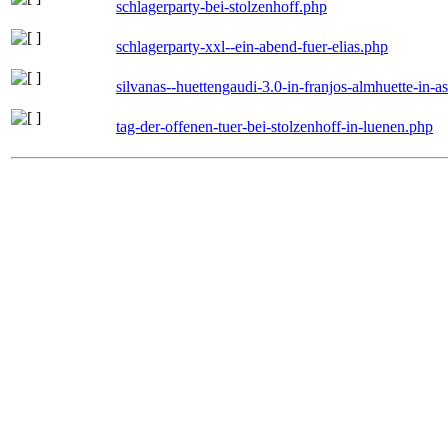
schlagerparty-bei-stolzenhoff.php
schlagerparty-xxl--ein-abend-fuer-elias.php
silvanas--huettengaudi-3.0-in-franjos-almhuette-in-
tag-der-offenen-tuer-bei-stolzenhoff-in-luenen.php