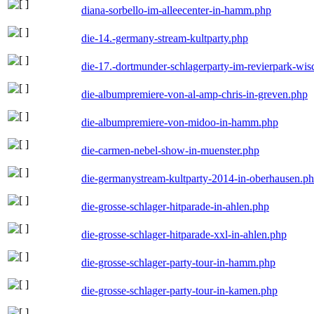
diana-sorbello-im-alleecenter-in-hamm.php
die-14.-germany-stream-kultparty.php
die-17.-dortmunder-schlagerparty-im-revierpark-wis
die-albumpremiere-von-al-amp-chris-in-greven.php
die-albumpremiere-von-midoo-in-hamm.php
die-carmen-nebel-show-in-muenster.php
die-germanystream-kultparty-2014-in-oberhausen.p
die-grosse-schlager-hitparade-in-ahlen.php
die-grosse-schlager-hitparade-xxl-in-ahlen.php
die-grosse-schlager-party-tour-in-hamm.php
die-grosse-schlager-party-tour-in-kamen.php