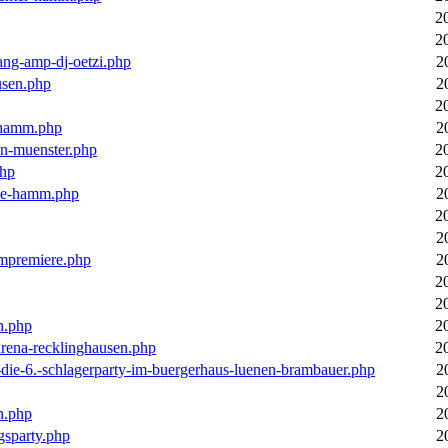
2
2
ang-amp-dj-oetzi.php
2
usen.php
2
2
n-hamm.php
2
in-muenster.php
2
php
2
nne-hamm.php
2
2
2
bumpremiere.php
2
2
2
n.php
2
arena-recklinghausen.php
2
-die-6.-schlagerparty-im-buergerhaus-luenen-brambauer.php
2
2
n.php
2
gsparty.php
2