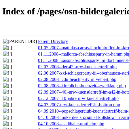
Index of /pages/osn-bildergaleri
Parent Directory
01.05.2007--matthias-carras-fanclubtreffen-im-k
01.11.2008--mallorca-abschlussparty-in-hamm.ph
01.11.2008--saisonabschlussparty-im-dorf-muenst
02.03.2008--der-42.-nrw-kuenstlertreff.php
02.06.2007-xxl-schlagerparty-iii--oberhausen-ste
02.08.2008--cdu-beachparty-in-velbert.php
02.08.2008--kirchliche-hochzeit--zweiklang.php
02.09.2007--40.-nrw-kuenstlertreff-im-a42-in-bot
02.12.2007--10-jahre-nrw-kuenstlertreff.php
04.03.2007-nrw-kuenstlertreff-in-bottrop.php
04.09.2010--popschlagerclub-kuenstlertreff-beim-
04.10.2008--mike-dee-s-original-kultshow-in-zar
04.10.2008--stadthalle-northeim.php