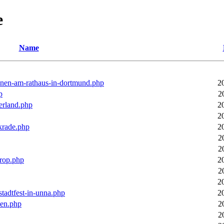
e
Name
ronen-am-rathaus-in-dortmund.php
2
p
2
erland.php
2
2
rkrade.php
2
2
2
trop.php
2
2
2
stadtfest-in-unna.php
2
pen.php
2
2