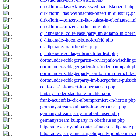
dirk-florin--das-exklusive-weihnachtskonzert.php
dirk-florin--das-weihnachtskonzert-in-duisburg.p
dirk-florin--konzert-im-lito-palast-in-oberhausen.
dirk-florin--konzert-in-duisburg.php
dj-hitparade--cd-release-party-im-adiamo-in-ober
dj-hitparade--koenigsburg-krefeld.php
dj-hitparade-branchenfest.php
dj-hitparade-schlager-brunch-fanfest.php
dortmunder-schlagergarten--revierpark-wischling
dortmunder-schlagergarten-im-fredenbaumpark.p
dortmunder-schlagerparty--on-tour-im-diertich-k
dortmunder-schlagerparty-im-buergerhaus-pulssc
ecki--das-1.-konzert-in-oberhausen.php
fantasy-in-der-stadthalle-in-ahlen.php
frank-neuenfels--die-albumpremiere-in-herten.php
germany-stream-kultparty-in-oberhausen.php
germany-stream-party-in-oberhausen.php
germanystream-kultparty-in-oberhausen.php
hitparadies-party-mit-contest-finale-dj-hitparade.p
hitparadies-party-und-25jaehriges-tv-jubilaeum