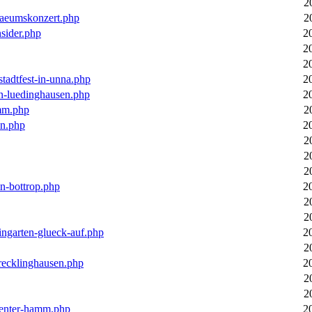
2
laeumskonzert.php
2
nsider.php
2
2
2
stadtfest-in-unna.php
2
in-luedinghausen.php
2
mm.php
2
en.php
2
2
2
2
in-bottrop.php
2
2
2
ingarten-glueck-auf.php
2
2
-recklinghausen.php
2
2
2
ecenter-hamm.php
2