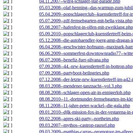
04.11.2007--wdr4-schlager-star-parade.php
05.03.2008--olaf-henning--das-warmup-zum-jubi
05.04.2009--popschlagerclub--kuenstlertreff-for-i
05.07.2009--zdf-fernsehgarten-mit-bella-vista.php
05.08.2007--hafenfest-in-olfen-mit-zweiklang.php
05.09.2010--popschlagerclub-kuenstlertreff-beim-
05.12.2008--die-autohaendler-joerg-amp-dragan-
06.04.2008--geschwister-hofmann--maxipark-ha
06.06.2009--sommerfest-downtownradio77--witt
06.07.2008--benefiz-fuer-silvana.php
07.09.2008--44.-nrw-kuenstlertreff-in-bottrop.php
07.09.2008--partyboot-beilngries.php
07.12.2008--der-letzte-nrw-kuenstlertreff-im-a42-
08.03.2008--mendener-tanznacht--vol.3.php
08.08.2008--schlager-open-air-in-ennigerloh.php
08.08.2010--11.-dortmunder-fernsehgarten-im-kle
08.11.2008--11-jahre-peter-wackel--die-gala.php
09.01.2010--djlk-mission-fox-in-der-vestarena-in
09.02.2008--apres-ski-party--northeim.php
09.03.2007--mythos--castrop-rauxel.php
09.03.2009--matthias-carras--promotour-im-alle