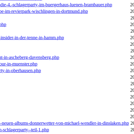
-die-4.-schlagerparty-im-buergerhaus-luenen-brambauer.php
2
ebe-im-revierpark-wischlingen-in-dortmund.php
2
2
.php
2
2
r-insider-in-der-tenne-in-hamm.php
2
2
2
cht-in-ascheberg-davensberg.php
2
our-in-muenster.php
2
rty-in-oberhausen.php
2
2
2
2
2
2
2
2
des-neuen-albums-donnerwetter-von-michael-wendler-in-dinslaken.php
2
n-schlagerparty--teil-1.php
2