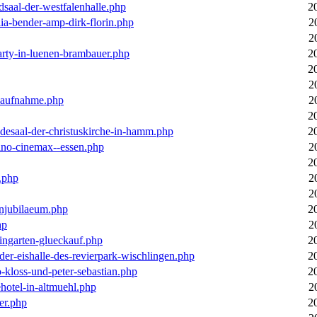
dsaal-der-westfalenhalle.php
2
ia-bender-amp-dirk-florin.php
2
2
arty-in-luenen-brambauer.php
2
2
2
m-aufnahme.php
2
2
desaal-der-christuskirche-in-hamm.php
2
ino-cinemax--essen.php
2
2
.php
2
2
enjubilaeum.php
2
hp
2
ingarten-glueckauf.php
2
der-eishalle-des-revierpark-wischlingen.php
2
o-kloss-und-peter-sebastian.php
2
ehotel-in-altmuehl.php
2
er.php
2