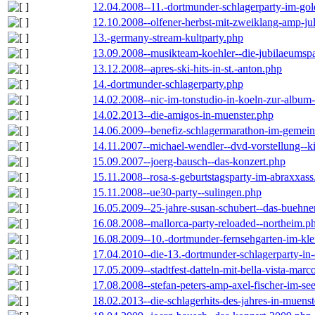
12.04.2008--11.-dortmunder-schlagerparty-im-gol
12.10.2008--olfener-herbst-mit-zweiklang-amp-jul
13.-germany-stream-kultparty.php
13.09.2008--musikteam-koehler--die-jubilaeumsp
13.12.2008--apres-ski-hits-in-st.-anton.php
14.-dortmunder-schlagerparty.php
14.02.2008--nic-im-tonstudio-in-koeln-zur-albu
14.02.2013--die-amigos-in-muenster.php
14.06.2009--benefiz-schlagermarathon-im-gemein
14.11.2007--michael-wendler--dvd-vorstellung--k
15.09.2007--joerg-bausch--das-konzert.php
15.11.2008--rosa-s-geburtstagsparty-im-abraxxass
15.11.2008--ue30-party--sulingen.php
16.05.2009--25-jahre-susan-schubert--das-buehn
16.08.2008--mallorca-party-reloaded--northeim.p
16.08.2009--10.-dortmunder-fernsehgarten-im-kle
17.04.2010--die-13.-dortmunder-schlagerparty-in-
17.05.2009--stadtfest-datteln-mit-bella-vista-marc
17.08.2008--stefan-peters-amp-axel-fischer-im-se
18.02.2013--die-schlagerhits-des-jahres-in-muenst