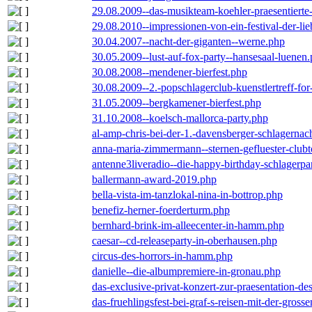
29.08.2009--das-musikteam-koehler-praesentierte
29.08.2010--impressionen-von-ein-festival-der-li
30.04.2007--nacht-der-giganten--werne.php
30.05.2009--lust-auf-fox-party--hansesaal-luenen
30.08.2008--mendener-bierfest.php
30.08.2009--2.-popschlagerclub-kuenstlertreff-fo
31.05.2009--bergkamener-bierfest.php
31.10.2008--koelsch-mallorca-party.php
al-amp-chris-bei-der-1.-davensberger-schlagerna
anna-maria-zimmermann--sternen-gefluester-clubt
antenne3liveradio--die-happy-birthday-schlagerpa
ballermann-award-2019.php
bella-vista-im-tanzlokal-nina-in-bottrop.php
benefiz-herner-foerderturm.php
bernhard-brink-im-alleecenter-in-hamm.php
caesar--cd-releaseparty-in-oberhausen.php
circus-des-horrors-in-hamm.php
danielle--die-albumpremiere-in-gronau.php
das-exclusive-privat-konzert-zur-praesentation-
das-fruehlingsfest-bei-graf-s-reisen-mit-der-grosse