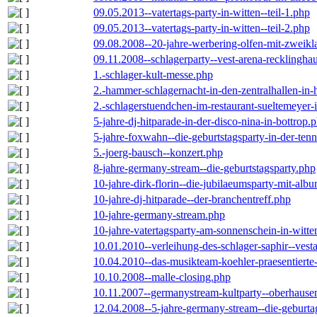
09.05.2013--vatertags-party-in-witten--teil-1.php
09.05.2013--vatertags-party-in-witten--teil-2.php
09.08.2008--20-jahre-werbering-olfen-mit-zweikl
09.11.2008--schlagerparty--vest-arena-recklingha
1.-schlager-kult-messe.php
2.-hammer-schlagernacht-in-den-zentralhallen-i
2.-schlagerstuendchen-im-restaurant-sueltemeyer-
5-jahre-dj-hitparade-in-der-disco-nina-in-bottrop.
5-jahre-foxwahn--die-geburtstagsparty-in-der-te
5.-joerg-bausch--konzert.php
8-jahre-germany-stream--die-geburtstagsparty.php
10-jahre-dirk-florin--die-jubilaeumsparty-mit-al
10-jahre-dj-hitparade--der-branchentreff.php
10-jahre-germany-stream.php
10-jahre-vatertagsparty-am-sonnenschein-in-witte
10.01.2010--verleihung-des-schlager-saphir--vest
10.04.2010--das-musikteam-koehler-praesentierte
10.10.2008--malle-closing.php
10.11.2007--germanystream-kultparty--oberhause
12.04.2008--5-jahre-germany-stream--die-geburta