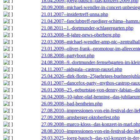
18.04.2009--joerg-bausch--das-konzert-2009.php
20.09.2008--michael-wendler-in-concert-unbesie
21.01.2007--insidertreff-unna.php
21.04.2007--fanclubtreff-ruediger-schima--hamm
21.08.2011--1.-dortmunder-schlagergarten.php
22.03.2008--8-jahre-news-oberberg.php
22.03.2008--michael-wendler-amp-nic--zentralha
23.01.2009--oliver-frank--promotour-im-alleece
23.08.2008--partyboot.php
24.08.2008--9.-dortmunder-fernsehgarten-im-klei
24.11.2007--aidsgala--castrop-rauxel.php
25.04.2026--dirk-florin--25jaehriges-buehnenjubl
26.01.2007--dancefox-party--mythos-castrop-raux
26.01.2008--25.-geburtstag-von-denny-fabian--die-
26.04.2008--10-jahre-olaf-henning--das-jubilaeu
26.09.2008--bad-bentheim.php
27.08.2010--impressionen-von-ein-festival-der-li
27.09.2008--arnsberger-oktoberfest.php
27.09.2008--marco-kloss--das-konzert-in-marl.ph
28.08.2010--impressionen-von-ein-festival-der-li
29.03.2025--joerg-bausch--das-xxl-konzert-in-de