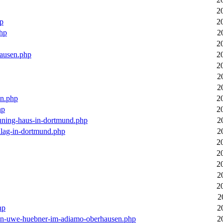
2
hp
2
php
2
2
hausen.php
2
2
2
2
en.php
2
hp
2
euning-haus-in-dortmund.php
2
hlag-in-dortmund.php
2
2
2
2
2
2
2
hp
2
-von-uwe-huebner-im-adiamo-oberhausen.php
2