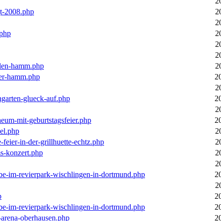
2
gt-2008.php
2
2
.php
2
2
2
llen-hamm.php
2
nter-hamm.php
2
2
ngarten-glueck-auf.php
2
2
aeum-mit-geburtstagsfeier.php
2
el.php
2
feier-in-der-grillhuette-echtz.php
2
ms-konzert.php
2
2
ebe-im-revierpark-wischlingen-in-dortmund.php
2
2
p
2
ebe-im-revierpark-wischlingen-in-dortmund.php
2
r-arena-oberhausen.php
2