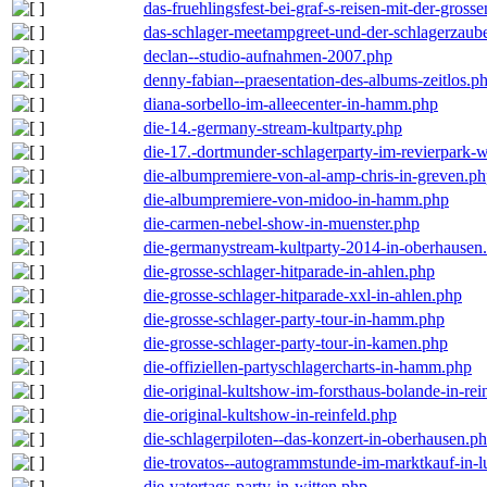
das-fruehlingsfest-bei-graf-s-reisen-mit-der-grosse
das-schlager-meetampgreet-und-der-schlagerzaub
declan--studio-aufnahmen-2007.php
denny-fabian--praesentation-des-albums-zeitlos.p
diana-sorbello-im-alleecenter-in-hamm.php
die-14.-germany-stream-kultparty.php
die-17.-dortmunder-schlagerparty-im-revierpark-
die-albumpremiere-von-al-amp-chris-in-greven.p
die-albumpremiere-von-midoo-in-hamm.php
die-carmen-nebel-show-in-muenster.php
die-germanystream-kultparty-2014-in-oberhausen
die-grosse-schlager-hitparade-in-ahlen.php
die-grosse-schlager-hitparade-xxl-in-ahlen.php
die-grosse-schlager-party-tour-in-hamm.php
die-grosse-schlager-party-tour-in-kamen.php
die-offiziellen-partyschlagercharts-in-hamm.php
die-original-kultshow-im-forsthaus-bolande-in-rei
die-original-kultshow-in-reinfeld.php
die-schlagerpiloten--das-konzert-in-oberhausen.p
die-trovatos--autogrammstunde-im-marktkauf-in-
die-vatertags-party-in-witten.php