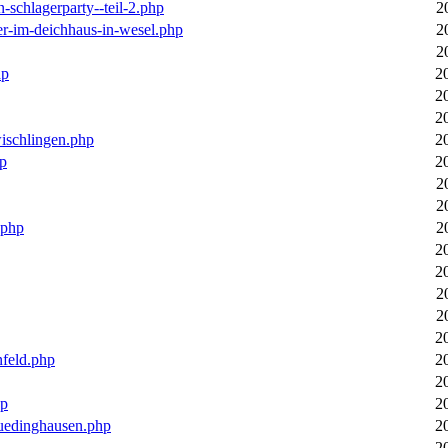
n-schlagerparty--teil-2.php
2
er-im-deichhaus-in-wesel.php
2
2
hp
2
2
2
wischlingen.php
2
hp
2
2
2
.php
2
2
2
2
2
2
nfeld.php
2
2
hp
2
luedinghausen.php
2
2