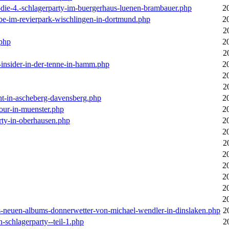
-die-4.-schlagerparty-im-buergerhaus-luenen-brambauer.php
2
ebe-im-revierpark-wischlingen-in-dortmund.php
2
2
.php
2
2
r-insider-in-der-tenne-in-hamm.php
2
2
2
cht-in-ascheberg-davensberg.php
2
our-in-muenster.php
2
rty-in-oberhausen.php
2
2
2
2
2
2
2
2
des-neuen-albums-donnerwetter-von-michael-wendler-in-dinslaken.php
2
n-schlagerparty--teil-1.php
2