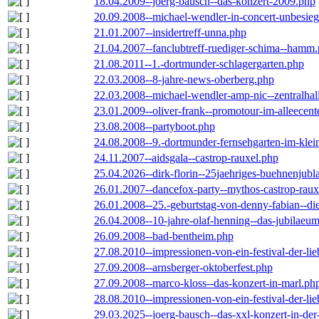
18.04.2009--joerg-bausch--das-konzert-2009.php
20.09.2008--michael-wendler-in-concert-unbesie
21.01.2007--insidertreff-unna.php
21.04.2007--fanclubtreff-ruediger-schima--hamm
21.08.2011--1.-dortmunder-schlagergarten.php
22.03.2008--8-jahre-news-oberberg.php
22.03.2008--michael-wendler-amp-nic--zentralha
23.01.2009--oliver-frank--promotour-im-alleece
23.08.2008--partyboot.php
24.08.2008--9.-dortmunder-fernsehgarten-im-klei
24.11.2007--aidsgala--castrop-rauxel.php
25.04.2026--dirk-florin--25jaehriges-buehnenjubl
26.01.2007--dancefox-party--mythos-castrop-raux
26.01.2008--25.-geburtstag-von-denny-fabian--die-
26.04.2008--10-jahre-olaf-henning--das-jubilaeu
26.09.2008--bad-bentheim.php
27.08.2010--impressionen-von-ein-festival-der-li
27.09.2008--arnsberger-oktoberfest.php
27.09.2008--marco-kloss--das-konzert-in-marl.ph
28.08.2010--impressionen-von-ein-festival-der-li
29.03.2025--joerg-bausch--das-xxl-konzert-in-de