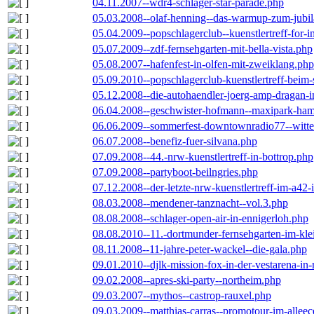
04.11.2007--wdr4-schlager-star-parade.php
05.03.2008--olaf-henning--das-warmup-zum-jubi
05.04.2009--popschlagerclub--kuenstlertreff-for-i
05.07.2009--zdf-fernsehgarten-mit-bella-vista.php
05.08.2007--hafenfest-in-olfen-mit-zweiklang.php
05.09.2010--popschlagerclub-kuenstlertreff-beim-
05.12.2008--die-autohaendler-joerg-amp-dragan-
06.04.2008--geschwister-hofmann--maxipark-ha
06.06.2009--sommerfest-downtownradio77--witt
06.07.2008--benefiz-fuer-silvana.php
07.09.2008--44.-nrw-kuenstlertreff-in-bottrop.php
07.09.2008--partyboot-beilngries.php
07.12.2008--der-letzte-nrw-kuenstlertreff-im-a42-
08.03.2008--mendener-tanznacht--vol.3.php
08.08.2008--schlager-open-air-in-ennigerloh.php
08.08.2010--11.-dortmunder-fernsehgarten-im-kle
08.11.2008--11-jahre-peter-wackel--die-gala.php
09.01.2010--djlk-mission-fox-in-der-vestarena-in
09.02.2008--apres-ski-party--northeim.php
09.03.2007--mythos--castrop-rauxel.php
09.03.2009--matthias-carras--promotour-im-alle