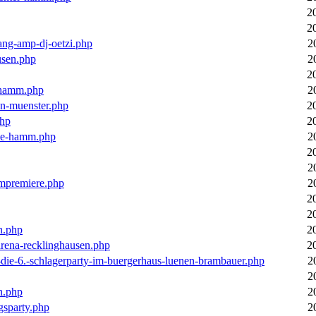
2
2
ang-amp-dj-oetzi.php
2
usen.php
2
2
n-hamm.php
2
in-muenster.php
2
php
2
nne-hamm.php
2
2
2
bumpremiere.php
2
2
2
n.php
2
arena-recklinghausen.php
2
-die-6.-schlagerparty-im-buergerhaus-luenen-brambauer.php
2
2
n.php
2
gsparty.php
2