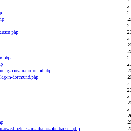
2
hp
2
php
2
2
hausen.php
2
2
2
2
en.php
2
hp
2
euning-haus-in-dortmund.php
2
hlag-in-dortmund.php
2
2
2
2
2
2
2
hp
2
-von-uwe-huebner-im-adiamo-oberhausen.php
2