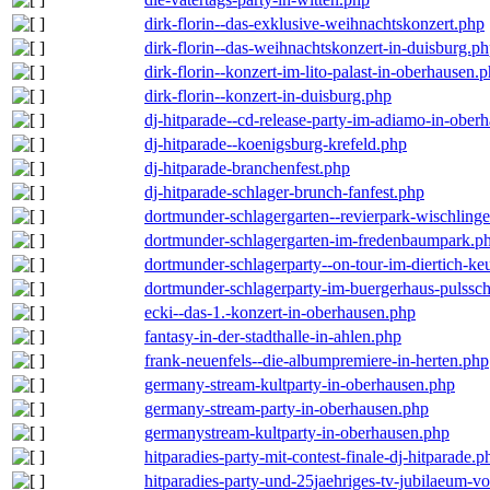
dirk-florin--das-exklusive-weihnachtskonzert.php
dirk-florin--das-weihnachtskonzert-in-duisburg.p
dirk-florin--konzert-im-lito-palast-in-oberhausen.
dirk-florin--konzert-in-duisburg.php
dj-hitparade--cd-release-party-im-adiamo-in-ober
dj-hitparade--koenigsburg-krefeld.php
dj-hitparade-branchenfest.php
dj-hitparade-schlager-brunch-fanfest.php
dortmunder-schlagergarten--revierpark-wischling
dortmunder-schlagergarten-im-fredenbaumpark.p
dortmunder-schlagerparty--on-tour-im-diertich-k
dortmunder-schlagerparty-im-buergerhaus-pulssc
ecki--das-1.-konzert-in-oberhausen.php
fantasy-in-der-stadthalle-in-ahlen.php
frank-neuenfels--die-albumpremiere-in-herten.php
germany-stream-kultparty-in-oberhausen.php
germany-stream-party-in-oberhausen.php
germanystream-kultparty-in-oberhausen.php
hitparadies-party-mit-contest-finale-dj-hitparade.p
hitparadies-party-und-25jaehriges-tv-jubilaeum