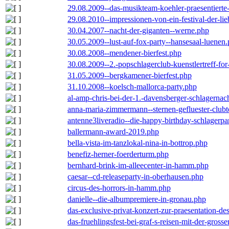
29.08.2009--das-musikteam-koehler-praesentierte
29.08.2010--impressionen-von-ein-festival-der-li
30.04.2007--nacht-der-giganten--werne.php
30.05.2009--lust-auf-fox-party--hansesaal-luenen
30.08.2008--mendener-bierfest.php
30.08.2009--2.-popschlagerclub-kuenstlertreff-fo
31.05.2009--bergkamener-bierfest.php
31.10.2008--koelsch-mallorca-party.php
al-amp-chris-bei-der-1.-davensberger-schlagerna
anna-maria-zimmermann--sternen-gefluester-clubt
antenne3liveradio--die-happy-birthday-schlagerpa
ballermann-award-2019.php
bella-vista-im-tanzlokal-nina-in-bottrop.php
benefiz-herner-foerderturm.php
bernhard-brink-im-alleecenter-in-hamm.php
caesar--cd-releaseparty-in-oberhausen.php
circus-des-horrors-in-hamm.php
danielle--die-albumpremiere-in-gronau.php
das-exclusive-privat-konzert-zur-praesentation-
das-fruehlingsfest-bei-graf-s-reisen-mit-der-grosse