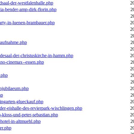
dsaal-der-westfalenhalle.php
2
ia-bender-amp-dirk-florin.php
2
2
arty-in-luenen-brambauer.php
2
2
2
m-aufnahme.php
2
2
desaal-der-christuskirche-in-hamm.php
2
ino-cinemax--essen.php
2
2
.php
2
2
enjubilaeum.php
2
hp
2
ingarten-glueckauf.php
2
der-eishalle-des-revierpark-wischlingen.php
2
o-kloss-und-peter-sebastian.php
2
ehotel-in-altmuehl.php
2
er.php
2