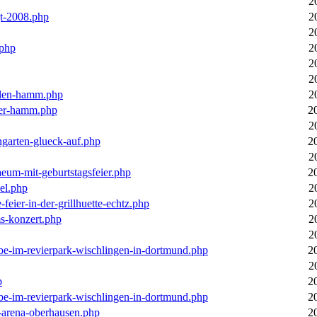
2
gt-2008.php
2
2
.php
2
2
2
llen-hamm.php
2
nter-hamm.php
2
2
ngarten-glueck-auf.php
2
2
aeum-mit-geburtstagsfeier.php
2
el.php
2
feier-in-der-grillhuette-echtz.php
2
ms-konzert.php
2
2
ebe-im-revierpark-wischlingen-in-dortmund.php
2
2
p
2
ebe-im-revierpark-wischlingen-in-dortmund.php
2
r-arena-oberhausen.php
2