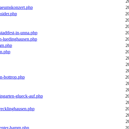
2
laeumskonzert.php
2
nsider.php
2
2
2
stadtfest-in-unna.php
2
in-luedinghausen.php
2
mm.php
2
en.php
2
2
2
2
in-bottrop.php
2
2
2
ingarten-glueck-auf.php
2
2
-recklinghausen.php
2
2
2
ecenter-hamm.php
2