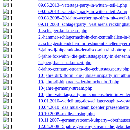
09.05.2013--vatertags-party-in-witten--teil-1.php
09.05.2013--vatertags-party-in-witten--teil-2.php
09.08.2008--20-jahre-werbering-olfen-mit-zweikl
09.11.2008--schlagerparty--vest-arena-recklingha
1.-schlager-kult-messe.php
2.-hammer-schlagernacht-in-den-zentralhallen-i
2.-schlagerstuendchen-im-restaurant-sueltemeyer-
5-jahre-dj-hitparade-in-der-disco-nina-in-bottrop.
5-jahre-foxwahn--die-geburtstagsparty-in-der-te
5.-joerg-bausch--konzert.php
8-jahre-germany-stream--die-geburtstagsparty.php
10-jahre-dirk-florin--die-jubilaeumsparty-mit-al
10-jahre-dj-hitparade--der-branchentreff.php
10-jahre-germany-stream.php
10-jahre-vatertagsparty-am-sonnenschein-in-witte
10.01.2010--verleihung-des-schlager-saphir--vest
10.04.2010--das-musikteam-koehler-praesentierte
10.10.2008--malle-closing.php
10.11.2007--germanystream-kultparty--oberhause
12.04.2008--5-jahre-germany-stream--die-geburta