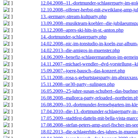
12.04.2008--11.-dortmunder-schlagerparty-im-gol
12.10.2008--olfener-herbst-mit-zweiklang-amp-jul
13.-germany-stream-kultparty.php
13.09.2008--musikteam-koehler--die-jubilaeumsp
13.12.2008--apres-ski-hits-in-st.-anton.php
14.-dortmunder-schlagerparty.php
14.02.2008--nic-im-tonstudio-in-koeln-zur-albu
14.02.2013--die-amigos-in-muenster.php
14.06.2009--benefiz-schlagermarathon-im-gemein
14.11.2007--michael-wendler--dvd-vorstellung--k
15.09.2007--joerg-bausch--das-konzert.php
15.11.2008--rosa-s-geburtstagsparty-im-abraxxass
15.11.2008--ue30-party--sulingen.php
16.05.2009--25-jahre-susan-schubert--das-buehn
16.08.2008--mallorca-party-reloaded--northeim.p
16.08.2009--10.-dortmunder-fernsehgarten-im-kle
17.04.2010--die-13.-dortmunder-schlagerparty-in-
17.05.2009--stadtfest-datteln-mit-bella-vista-marc
17.08.2008--stefan-peters-amp-axel-fischer-im-se
18.02.2013--die-schlagerhits-des-jahres-in-muenst