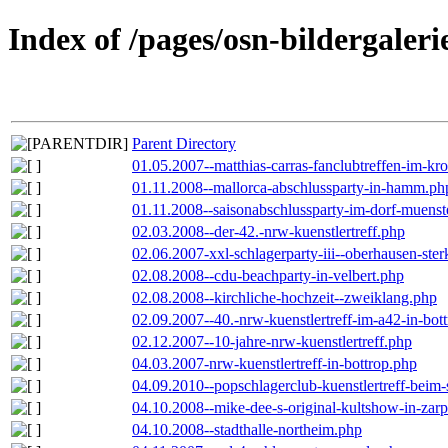
Index of /pages/osn-bildergaleri
Parent Directory
01.05.2007--matthias-carras-fanclubtreffen-im-k
01.11.2008--mallorca-abschlussparty-in-hamm.ph
01.11.2008--saisonabschlussparty-im-dorf-muenst
02.03.2008--der-42.-nrw-kuenstlertreff.php
02.06.2007-xxl-schlagerparty-iii--oberhausen-ste
02.08.2008--cdu-beachparty-in-velbert.php
02.08.2008--kirchliche-hochzeit--zweiklang.php
02.09.2007--40.-nrw-kuenstlertreff-im-a42-in-bot
02.12.2007--10-jahre-nrw-kuenstlertreff.php
04.03.2007-nrw-kuenstlertreff-in-bottrop.php
04.09.2010--popschlagerclub-kuenstlertreff-beim-
04.10.2008--mike-dee-s-original-kultshow-in-zar
04.10.2008--stadthalle-northeim.php