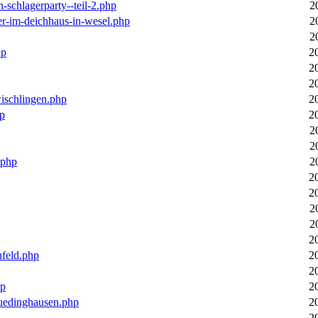
n-schlagerparty--teil-2.php
2
er-im-deichhaus-in-wesel.php
2
2
hp
2
2
2
wischlingen.php
2
hp
2
2
2
.php
2
2
2
2
2
2
nfeld.php
2
2
hp
2
luedinghausen.php
2
2