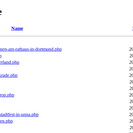
e
Name
ronen-am-rathaus-in-dortmund.php
2
p
2
erland.php
2
2
rkrade.php
2
2
2
trop.php
2
2
2
stadtfest-in-unna.php
2
pen.php
2
2