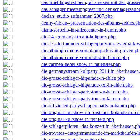
das-fruehlingsfest-bei-graf-s-reisen-mit-der-grosse
das-schlager-meetampgreet-und-der-schlagerzaub
declan--studio-aufnahmen-2007.php
denny-fabian--praesentation-des-albums-zeitlos.p
diana-sorbello-im-alleecenter-in-hamm.php
die-14.-germany-stream-kultparty.php
die-17.-dortmunder-schlagerparty-im-revierpark-
die-albumpremiere-von-al-amp-chris-in-greven.p
die-albumpremiere-von-midoo-in-hamm.php
die-carmen-nebel-show-in-muenster.php
die-germanystream-kultparty-2014-in-oberhausen
die-grosse-schlager-hitparade-in-ahlen.php
die-grosse-schlager-hitparade-xxl-in-ahlen.php
die-grosse-schlager-party-tour-in-hamm.php
die-grosse-schlager-party-tour-in-kamen.php
die-offiziellen-partyschlagercharts-in-hamm.php
die-original-kultshow-im-forsthaus-bolande-in-rei
die-original-kultshow-in-reinfeld.php
die-schlagerpiloten--das-konzert-in-oberhausen.p
die-trovatos--autogrammstunde-im-marktkauf-in-
die-vatertags-party-in-witten.php