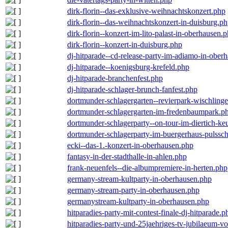
dirk-florin--das-exklusive-weihnachtskonzert.php
dirk-florin--das-weihnachtskonzert-in-duisburg.p
dirk-florin--konzert-im-lito-palast-in-oberhausen.
dirk-florin--konzert-in-duisburg.php
dj-hitparade--cd-release-party-im-adiamo-in-ober
dj-hitparade--koenigsburg-krefeld.php
dj-hitparade-branchenfest.php
dj-hitparade-schlager-brunch-fanfest.php
dortmunder-schlagergarten--revierpark-wischling
dortmunder-schlagergarten-im-fredenbaumpark.p
dortmunder-schlagerparty--on-tour-im-diertich-k
dortmunder-schlagerparty-im-buergerhaus-pulssc
ecki--das-1.-konzert-in-oberhausen.php
fantasy-in-der-stadthalle-in-ahlen.php
frank-neuenfels--die-albumpremiere-in-herten.php
germany-stream-kultparty-in-oberhausen.php
germany-stream-party-in-oberhausen.php
germanystream-kultparty-in-oberhausen.php
hitparadies-party-mit-contest-finale-dj-hitparade.p
hitparadies-party-und-25jaehriges-tv-jubilaeum