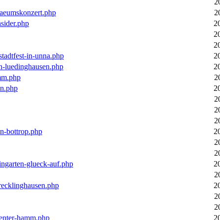
2
laeumskonzert.php
2
nsider.php
2
2
2
stadtfest-in-unna.php
2
in-luedinghausen.php
2
mm.php
2
en.php
2
2
2
2
in-bottrop.php
2
2
2
ingarten-glueck-auf.php
2
2
-recklinghausen.php
2
2
2
ecenter-hamm.php
2