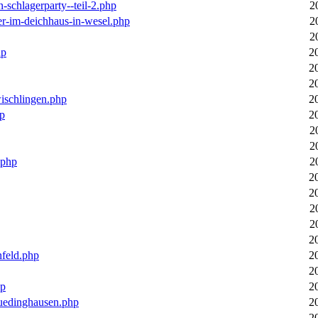
n-schlagerparty--teil-2.php
2
er-im-deichhaus-in-wesel.php
2
2
hp
2
2
2
wischlingen.php
2
hp
2
2
2
.php
2
2
2
2
2
2
nfeld.php
2
2
hp
2
luedinghausen.php
2
2