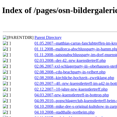
Index of /pages/osn-bildergaleri
Parent Directory
01.05.2007--matthias-carras-fanclubtreffen-im-k
01.11.2008--mallorca-abschlussparty-in-hamm.ph
01.11.2008--saisonabschlussparty-im-dorf-muenst
02.03.2008--der-42.-nrw-kuenstlertreff.php
02.06.2007-xxl-schlagerparty-iii--oberhausen-ste
02.08.2008--cdu-beachparty-in-velbert.php
02.08.2008--kirchliche-hochzeit--zweiklang.php
02.09.2007--40.-nrw-kuenstlertreff-im-a42-in-bot
02.12.2007--10-jahre-nrw-kuenstlertreff.php
04.03.2007-nrw-kuenstlertreff-in-bottrop.php
04.09.2010--popschlagerclub-kuenstlertreff-beim-
04.10.2008--mike-dee-s-original-kultshow-in-zar
04.10.2008--stadthalle-northeim.php