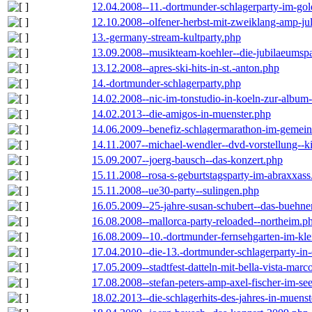
12.04.2008--11.-dortmunder-schlagerparty-im-gol
12.10.2008--olfener-herbst-mit-zweiklang-amp-jul
13.-germany-stream-kultparty.php
13.09.2008--musikteam-koehler--die-jubilaeumsp
13.12.2008--apres-ski-hits-in-st.-anton.php
14.-dortmunder-schlagerparty.php
14.02.2008--nic-im-tonstudio-in-koeln-zur-albu
14.02.2013--die-amigos-in-muenster.php
14.06.2009--benefiz-schlagermarathon-im-gemein
14.11.2007--michael-wendler--dvd-vorstellung--k
15.09.2007--joerg-bausch--das-konzert.php
15.11.2008--rosa-s-geburtstagsparty-im-abraxxass
15.11.2008--ue30-party--sulingen.php
16.05.2009--25-jahre-susan-schubert--das-buehn
16.08.2008--mallorca-party-reloaded--northeim.p
16.08.2009--10.-dortmunder-fernsehgarten-im-kle
17.04.2010--die-13.-dortmunder-schlagerparty-in-
17.05.2009--stadtfest-datteln-mit-bella-vista-marc
17.08.2008--stefan-peters-amp-axel-fischer-im-se
18.02.2013--die-schlagerhits-des-jahres-in-muenst