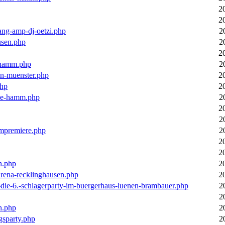
2
2
ang-amp-dj-oetzi.php
2
usen.php
2
2
n-hamm.php
2
in-muenster.php
2
php
2
nne-hamm.php
2
2
2
bumpremiere.php
2
2
2
n.php
2
arena-recklinghausen.php
2
-die-6.-schlagerparty-im-buergerhaus-luenen-brambauer.php
2
2
n.php
2
gsparty.php
2