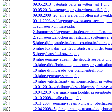
09.05.2013--vatertags-party-in-witten--teil-1.php
09.05.2013--vatertags-party-in-witten--teil-2.php
09.08.2008--20-jahre-werbering-olfen-mit-zweikl
09.11.2008--schlagerparty--vest-arena-recklingha
1.-schlager-kult-messe.php
2.-hammer-schlagernacht-in-den-zentralhallen-i
2.-schlagerstuendchen-im-restaurant-sueltemeyer-
5-jahre-dj-hitparade-in-der-disco-nina-in-bottrop.
5-jahre-foxwahn--die-geburtstagsparty-in-der-te
5.-joerg-bausch--konzert.php
8-jahre-germany-stream--die-geburtstagsparty.php
10-jahre-dirk-florin--die-jubilaeumsparty-mit-al
10-jahre-dj-hitparade--der-branchentreff.php
10-jahre-germany-stream.php
10-jahre-vatertagsparty-am-sonnenschein-in-witte
10.01.2010--verleihung-des-schlager-saphir--vest
10.04.2010--das-musikteam-koehler-praesentierte
10.10.2008--malle-closing.php
10.11.2007--germanystream-kultparty--oberhause
12.04.2008--5-jahre-germany-stream--die-geburta