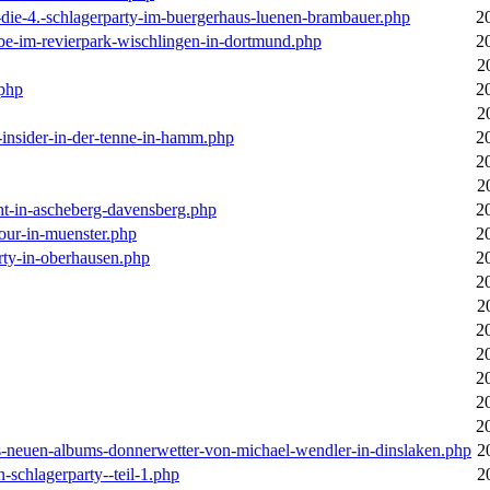
-die-4.-schlagerparty-im-buergerhaus-luenen-brambauer.php
2
ebe-im-revierpark-wischlingen-in-dortmund.php
2
2
.php
2
2
r-insider-in-der-tenne-in-hamm.php
2
2
2
cht-in-ascheberg-davensberg.php
2
our-in-muenster.php
2
rty-in-oberhausen.php
2
2
2
2
2
2
2
2
des-neuen-albums-donnerwetter-von-michael-wendler-in-dinslaken.php
2
n-schlagerparty--teil-1.php
2