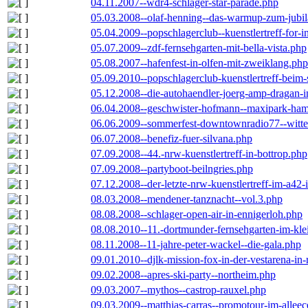
04.11.2007--wdr4-schlager-star-parade.php
05.03.2008--olaf-henning--das-warmup-zum-jubi
05.04.2009--popschlagerclub--kuenstlertreff-for-i
05.07.2009--zdf-fernsehgarten-mit-bella-vista.php
05.08.2007--hafenfest-in-olfen-mit-zweiklang.php
05.09.2010--popschlagerclub-kuenstlertreff-beim-
05.12.2008--die-autohaendler-joerg-amp-dragan-
06.04.2008--geschwister-hofmann--maxipark-ha
06.06.2009--sommerfest-downtownradio77--witt
06.07.2008--benefiz-fuer-silvana.php
07.09.2008--44.-nrw-kuenstlertreff-in-bottrop.php
07.09.2008--partyboot-beilngries.php
07.12.2008--der-letzte-nrw-kuenstlertreff-im-a42-
08.03.2008--mendener-tanznacht--vol.3.php
08.08.2008--schlager-open-air-in-ennigerloh.php
08.08.2010--11.-dortmunder-fernsehgarten-im-kle
08.11.2008--11-jahre-peter-wackel--die-gala.php
09.01.2010--djlk-mission-fox-in-der-vestarena-in
09.02.2008--apres-ski-party--northeim.php
09.03.2007--mythos--castrop-rauxel.php
09.03.2009--matthias-carras--promotour-im-alle