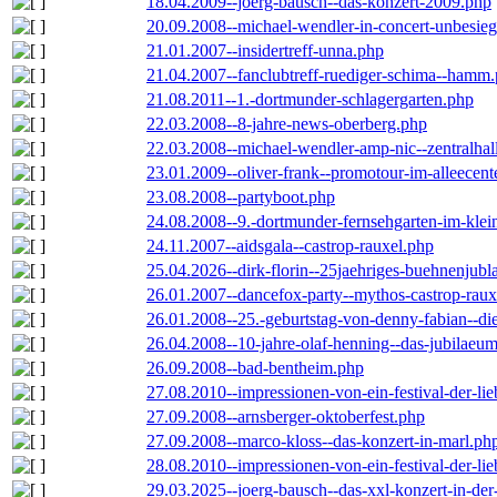
18.04.2009--joerg-bausch--das-konzert-2009.php
20.09.2008--michael-wendler-in-concert-unbesie
21.01.2007--insidertreff-unna.php
21.04.2007--fanclubtreff-ruediger-schima--hamm
21.08.2011--1.-dortmunder-schlagergarten.php
22.03.2008--8-jahre-news-oberberg.php
22.03.2008--michael-wendler-amp-nic--zentralha
23.01.2009--oliver-frank--promotour-im-alleece
23.08.2008--partyboot.php
24.08.2008--9.-dortmunder-fernsehgarten-im-klei
24.11.2007--aidsgala--castrop-rauxel.php
25.04.2026--dirk-florin--25jaehriges-buehnenjubl
26.01.2007--dancefox-party--mythos-castrop-raux
26.01.2008--25.-geburtstag-von-denny-fabian--die-
26.04.2008--10-jahre-olaf-henning--das-jubilaeu
26.09.2008--bad-bentheim.php
27.08.2010--impressionen-von-ein-festival-der-li
27.09.2008--arnsberger-oktoberfest.php
27.09.2008--marco-kloss--das-konzert-in-marl.ph
28.08.2010--impressionen-von-ein-festival-der-li
29.03.2025--joerg-bausch--das-xxl-konzert-in-de