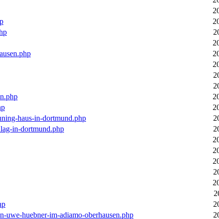
2
hp
2
php
2
2
hausen.php
2
2
2
2
en.php
2
hp
2
euning-haus-in-dortmund.php
2
hlag-in-dortmund.php
2
2
2
2
2
2
2
hp
2
-von-uwe-huebner-im-adiamo-oberhausen.php
2