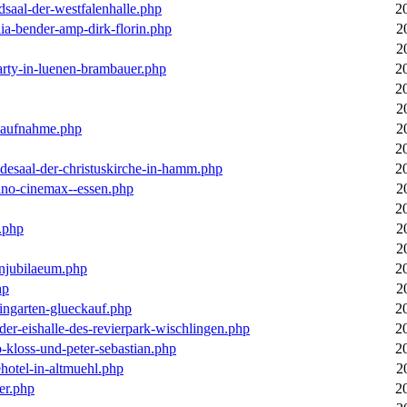
dsaal-der-westfalenhalle.php
2
ia-bender-amp-dirk-florin.php
2
2
arty-in-luenen-brambauer.php
2
2
2
m-aufnahme.php
2
2
desaal-der-christuskirche-in-hamm.php
2
ino-cinemax--essen.php
2
2
.php
2
2
enjubilaeum.php
2
hp
2
ingarten-glueckauf.php
2
der-eishalle-des-revierpark-wischlingen.php
2
o-kloss-und-peter-sebastian.php
2
ehotel-in-altmuehl.php
2
er.php
2