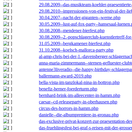
29.08.2009--das-musikteam-koehler-praesentierte
29.08.2010--impressionen-von-ein-festival-der-li
30.04.2007--nacht-der-giganten--werne.php
30.05.2009--lust-auf-fox-party--hansesaal-luenen
30.08.2008--mendener-bierfest.php
30.08.2009--2.-popschlagerclub-kuenstlertreff-fo
31.05.2009--bergkamener-bierfest.php
31.10.2008--koelsch-mallorca-party.php
al-amp-chris-bei-der-1.-davensberger-schlagerna
anna-maria-zimmermann--sternen-gefluester-clubt
antenne3liveradio--die-happy-birthday-schlagerpa
ballermann-award-2019.php
bella-vista-im-tanzlokal-nina-in-bottrop.php
benefiz-herner-foerderturm.php
bernhard-brink-im-alleecenter-in-hamm.php
caesar--cd-releaseparty-in-oberhausen.php
circus-des-horrors-in-hamm.php
danielle--die-albumpremiere-in-gronau.php
das-exclusive-privat-konzert-zur-praesentation-
das-fruehlingsfest-bei-graf-s-reisen-mit-der-grosse