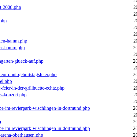
2
gt-2008.php
2
2
.php
2
2
2
llen-hamm.php
2
nter-hamm.php
2
2
ngarten-glueck-auf.php
2
2
aeum-mit-geburtstagsfeier.php
2
el.php
2
feier-in-der-grillhuette-echtz.php
2
ms-konzert.php
2
2
ebe-im-revierpark-wischlingen-in-dortmund.php
2
2
p
2
ebe-im-revierpark-wischlingen-in-dortmund.php
2
r-arena-oberhausen.php
2