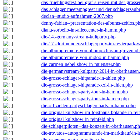
das-fruehlingsfest-bei-graf-s-reisen-mit-der-grosse
das-schlager-meetampgreet-und-der-schlagerzaub
declan--studio-aufnahmen-2007.php
denny-fabian--praesentation-des-albums-zeitlos.p
diana-sorbello-im-alleecenter-in-hamm.php
die-14.-germany-stream-kultparty.php
die-17.-dortmunder-schlagerparty-im-revierpark-
die-albumpremiere-von-al-amp-chris-in-greven.p
die-albumpremiere-von-midoo-in-hamm.php
die-carmen-nebel-show-in-muenster.php
die-germanystream-kultparty-2014-in-oberhausen
die-grosse-schlager-hitparade-in-ahlen.php
die-grosse-schlager-hitparade-xxl-in-ahlen.php
die-grosse-schlager-party-tour-in-hamm.php
die-grosse-schlager-party-tour-in-kamen.php
die-offiziellen-partyschlagercharts-in-hamm.php
die-original-kultshow-im-forsthaus-bolande-in-rei
die-original-kultshow-in-reinfeld.php
die-schlagerpiloten--das-konzert-in-oberhausen.p
die-trovatos--autogrammstunde-im-marktkauf-in-
die-vatertags-party-in-witten.php