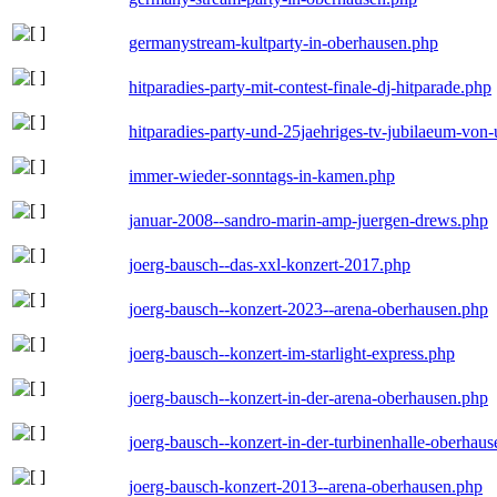
germanystream-kultparty-in-oberhausen.php
hitparadies-party-mit-contest-finale-dj-hitparade.php
hitparadies-party-und-25jaehriges-tv-jubilaeum-vo
immer-wieder-sonntags-in-kamen.php
januar-2008--sandro-marin-amp-juergen-drews.php
joerg-bausch--das-xxl-konzert-2017.php
joerg-bausch--konzert-2023--arena-oberhausen.php
joerg-bausch--konzert-im-starlight-express.php
joerg-bausch--konzert-in-der-arena-oberhausen.php
joerg-bausch--konzert-in-der-turbinenhalle-oberhau
joerg-bausch-konzert-2013--arena-oberhausen.php