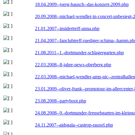
18.04.2009--joerg-bausch--das-konzert-2009.php
20.09.2008--michael-wendler-in-concert-unbesiegt-
21.01.2007--insidertreff-unna.php
21.04.2007--fanclubtreff-ruediger-schima--hamm.ph
21.08.2011--1.-dortmunder-schlagergarten.php
22.03.2008--8-jahre-news-oberberg.php
22.03.2008--michael-wendler-amp-nic--zentralhall
23.01.2009--oliver-frank--promotour-im-alleecente
23.08.2008--partyboot.php
24.08.2008--9.-dortmunder-fernsehgarten-im-kleinga
24.11.2007--aidsgala--castrop-rauxel.php