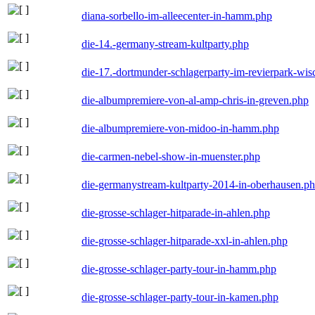
diana-sorbello-im-alleecenter-in-hamm.php
die-14.-germany-stream-kultparty.php
die-17.-dortmunder-schlagerparty-im-revierpark-wis
die-albumpremiere-von-al-amp-chris-in-greven.php
die-albumpremiere-von-midoo-in-hamm.php
die-carmen-nebel-show-in-muenster.php
die-germanystream-kultparty-2014-in-oberhausen.p
die-grosse-schlager-hitparade-in-ahlen.php
die-grosse-schlager-hitparade-xxl-in-ahlen.php
die-grosse-schlager-party-tour-in-hamm.php
die-grosse-schlager-party-tour-in-kamen.php