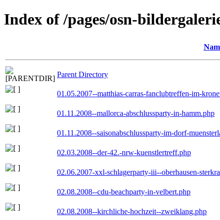
Index of /pages/osn-bildergaleri
Nam
Parent Directory
01.05.2007--matthias-carras-fanclubtreffen-im-kron
01.11.2008--mallorca-abschlussparty-in-hamm.php
01.11.2008--saisonabschlussparty-im-dorf-muenster
02.03.2008--der-42.-nrw-kuenstlertreff.php
02.06.2007-xxl-schlagerparty-iii--oberhausen-sterkr
02.08.2008--cdu-beachparty-in-velbert.php
02.08.2008--kirchliche-hochzeit--zweiklang.php