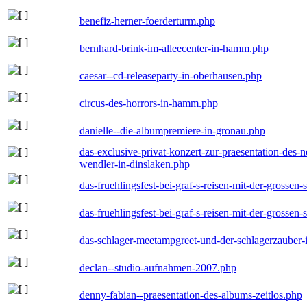
benefiz-herner-foerderturm.php
bernhard-brink-im-alleecenter-in-hamm.php
caesar--cd-releaseparty-in-oberhausen.php
circus-des-horrors-in-hamm.php
danielle--die-albumpremiere-in-gronau.php
das-exclusive-privat-konzert-zur-praesentation-des
wendler-in-dinslaken.php
das-fruehlingsfest-bei-graf-s-reisen-mit-der-grossen-
das-fruehlingsfest-bei-graf-s-reisen-mit-der-grossen-
das-schlager-meetampgreet-und-der-schlagerzauber-
declan--studio-aufnahmen-2007.php
denny-fabian--praesentation-des-albums-zeitlos.php