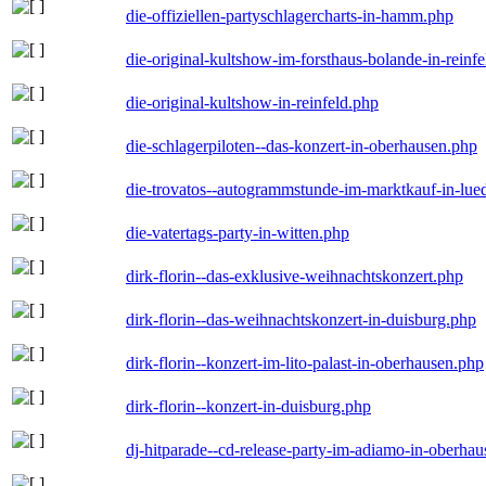
die-offiziellen-partyschlagercharts-in-hamm.php
die-original-kultshow-im-forsthaus-bolande-in-reinf
die-original-kultshow-in-reinfeld.php
die-schlagerpiloten--das-konzert-in-oberhausen.php
die-trovatos--autogrammstunde-im-marktkauf-in-lu
die-vatertags-party-in-witten.php
dirk-florin--das-exklusive-weihnachtskonzert.php
dirk-florin--das-weihnachtskonzert-in-duisburg.php
dirk-florin--konzert-im-lito-palast-in-oberhausen.php
dirk-florin--konzert-in-duisburg.php
dj-hitparade--cd-release-party-im-adiamo-in-oberha