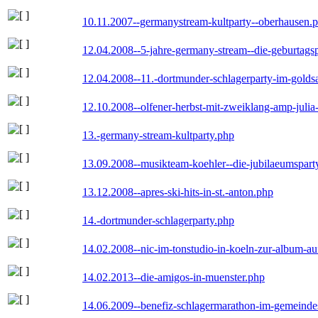
10.11.2007--germanystream-kultparty--oberhausen.
12.04.2008--5-jahre-germany-stream--die-geburtags
12.04.2008--11.-dortmunder-schlagerparty-im-goldsa
12.10.2008--olfener-herbst-mit-zweiklang-amp-julia
13.-germany-stream-kultparty.php
13.09.2008--musikteam-koehler--die-jubilaeumspart
13.12.2008--apres-ski-hits-in-st.-anton.php
14.-dortmunder-schlagerparty.php
14.02.2008--nic-im-tonstudio-in-koeln-zur-album-a
14.02.2013--die-amigos-in-muenster.php
14.06.2009--benefiz-schlagermarathon-im-gemeindes