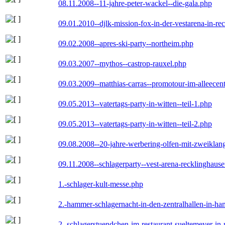
08.11.2008--11-jahre-peter-wackel--die-gala.php
09.01.2010--djlk-mission-fox-in-der-vestarena-in-re
09.02.2008--apres-ski-party--northeim.php
09.03.2007--mythos--castrop-rauxel.php
09.03.2009--matthias-carras--promotour-im-alleece
09.05.2013--vatertags-party-in-witten--teil-1.php
09.05.2013--vatertags-party-in-witten--teil-2.php
09.08.2008--20-jahre-werbering-olfen-mit-zweiklan
09.11.2008--schlagerparty--vest-arena-recklinghaus
1.-schlager-kult-messe.php
2.-hammer-schlagernacht-in-den-zentralhallen-in-h
2.-schlagerstuendchen-im-restaurant-sueltemeyer-in