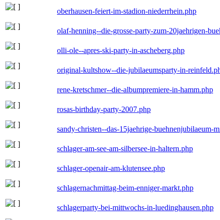
oberhausen-feiert-im-stadion-niederrhein.php
olaf-henning--die-grosse-party-zum-20jaehrigen-bu
olli-ole--apres-ski-party-in-ascheberg.php
original-kultshow--die-jubilaeumsparty-in-reinfeld.p
rene-kretschmer--die-albumpremiere-in-hamm.php
rosas-birthday-party-2007.php
sandy-christen--das-15jaehrige-buehnenjubilaeum-m
schlager-am-see-am-silbersee-in-haltern.php
schlager-openair-am-klutensee.php
schlagernachmittag-beim-enniger-markt.php
schlagerparty-bei-mittwochs-in-luedinghausen.php