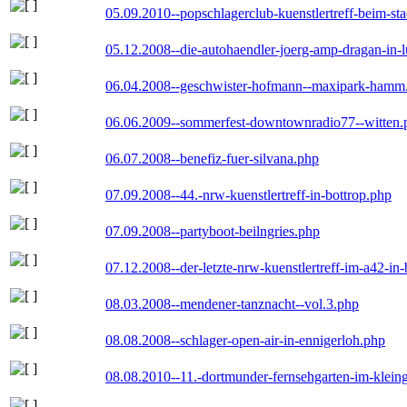
05.09.2010--popschlagerclub-kuenstlertreff-beim-sta
05.12.2008--die-autohaendler-joerg-amp-dragan-in-
06.04.2008--geschwister-hofmann--maxipark-hamm
06.06.2009--sommerfest-downtownradio77--witten.
06.07.2008--benefiz-fuer-silvana.php
07.09.2008--44.-nrw-kuenstlertreff-in-bottrop.php
07.09.2008--partyboot-beilngries.php
07.12.2008--der-letzte-nrw-kuenstlertreff-im-a42-in-
08.03.2008--mendener-tanznacht--vol.3.php
08.08.2008--schlager-open-air-in-ennigerloh.php
08.08.2010--11.-dortmunder-fernsehgarten-im-klein