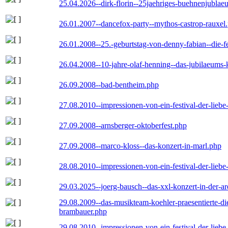
25.04.2026--dirk-florin--25jaehriges-buehnenjublaeu
26.01.2007--dancefox-party--mythos-castrop-rauxel
26.01.2008--25.-geburtstag-von-denny-fabian--die-fei
26.04.2008--10-jahre-olaf-henning--das-jubilaeums-
26.09.2008--bad-bentheim.php
27.08.2010--impressionen-von-ein-festival-der-lieb
27.09.2008--arnsberger-oktoberfest.php
27.09.2008--marco-kloss--das-konzert-in-marl.php
28.08.2010--impressionen-von-ein-festival-der-lieb
29.03.2025--joerg-bausch--das-xxl-konzert-in-der-a
29.08.2009--das-musikteam-koehler-praesentierte-di
brambauer.php
29.08.2010--impressionen-von-ein-festival-der-lieb