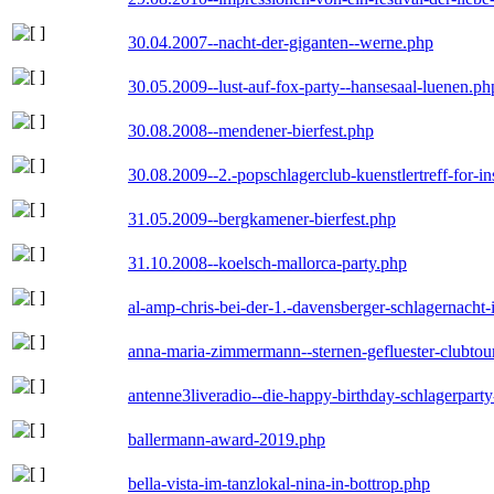
30.04.2007--nacht-der-giganten--werne.php
30.05.2009--lust-auf-fox-party--hansesaal-luenen.ph
30.08.2008--mendener-bierfest.php
30.08.2009--2.-popschlagerclub-kuenstlertreff-for-i
31.05.2009--bergkamener-bierfest.php
31.10.2008--koelsch-mallorca-party.php
al-amp-chris-bei-der-1.-davensberger-schlagernacht
anna-maria-zimmermann--sternen-gefluester-clubtou
antenne3liveradio--die-happy-birthday-schlagerpart
ballermann-award-2019.php
bella-vista-im-tanzlokal-nina-in-bottrop.php