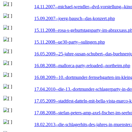
14.11.2007--michael-wendler--dvd-vorstellung--kin
15.09.2007--joerg-bausch--das-konzert.php
15.11.2008--rosa-s-geburtstagsparty-im-abraxxass.p
15.11.2008--ue30-party--sulingen.php
16.05.2009--25-jahre-susan-schubert--das-buehnenj
16.08.2008--mallorca-party-reloaded--northeim.php
16.08.2009--10.-dortmunder-fernsehgarten-im-klein
17.04.2010--die-13.-dortmunder-schlagerparty-in-der
17.05.2009--stadtfest-datteln-mit-bella-vista-marco-
17.08.2008--stefan-peters-amp-axel-fischer-im-seeho
18.02.2013--die-schlagerhits-des-jahres-in-muenster