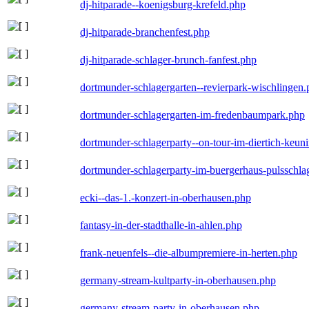
dj-hitparade--koenigsburg-krefeld.php
dj-hitparade-branchenfest.php
dj-hitparade-schlager-brunch-fanfest.php
dortmunder-schlagergarten--revierpark-wischlingen
dortmunder-schlagergarten-im-fredenbaumpark.php
dortmunder-schlagerparty--on-tour-im-diertich-keu
dortmunder-schlagerparty-im-buergerhaus-pulsschla
ecki--das-1.-konzert-in-oberhausen.php
fantasy-in-der-stadthalle-in-ahlen.php
frank-neuenfels--die-albumpremiere-in-herten.php
germany-stream-kultparty-in-oberhausen.php
germany-stream-party-in-oberhausen.php