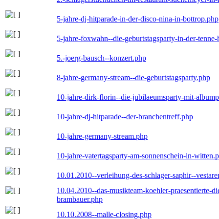
5-jahre-dj-hitparade-in-der-disco-nina-in-bottrop.php
5-jahre-foxwahn--die-geburtstagsparty-in-der-tenn
5.-joerg-bausch--konzert.php
8-jahre-germany-stream--die-geburtstagsparty.php
10-jahre-dirk-florin--die-jubilaeumsparty-mit-album
10-jahre-dj-hitparade--der-branchentreff.php
10-jahre-germany-stream.php
10-jahre-vatertagsparty-am-sonnenschein-in-witten.
10.01.2010--verleihung-des-schlager-saphir--vestar
10.04.2010--das-musikteam-koehler-praesentierte-di
brambauer.php
10.10.2008--malle-closing.php