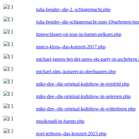
julia-bender--die-2.-schlagernacht.php
julia-bender--die-schlagernacht-zum-10jaehrigen-b
lippeschlager-on-tour-in-hamm-pelkum.php
marco-kloss--das-konzert-2017.php
michael-jansen-bei-der-apres-ski-party-in-ascheberg
michael-ulm--konzert-in-oberhausen.php
mike-dee--die-original-kultshow-in-reinfeld.php
mike-dee--die-original-kultshow-in-uetersen.php
mike-dee--die-original-kultshow-in-wittenburg.php
musikstadl-in-hamm.php
noel-terhorst--das-konzert-2023.php