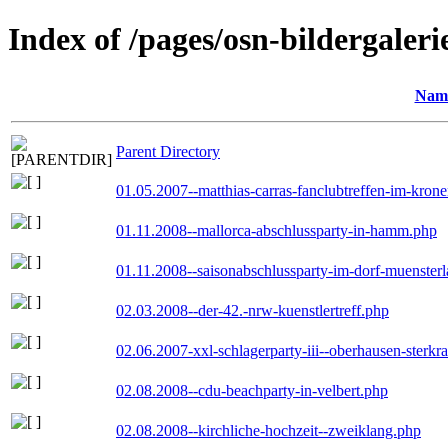
Index of /pages/osn-bildergaleri
Nam
Parent Directory
01.05.2007--matthias-carras-fanclubtreffen-im-kron
01.11.2008--mallorca-abschlussparty-in-hamm.php
01.11.2008--saisonabschlussparty-im-dorf-muenster
02.03.2008--der-42.-nrw-kuenstlertreff.php
02.06.2007-xxl-schlagerparty-iii--oberhausen-sterkr
02.08.2008--cdu-beachparty-in-velbert.php
02.08.2008--kirchliche-hochzeit--zweiklang.php