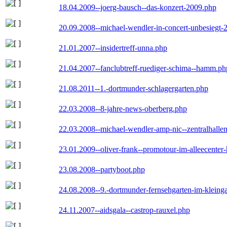
18.04.2009--joerg-bausch--das-konzert-2009.php
20.09.2008--michael-wendler-in-concert-unbesiegt-
21.01.2007--insidertreff-unna.php
21.04.2007--fanclubtreff-ruediger-schima--hamm.ph
21.08.2011--1.-dortmunder-schlagergarten.php
22.03.2008--8-jahre-news-oberberg.php
22.03.2008--michael-wendler-amp-nic--zentralhall
23.01.2009--oliver-frank--promotour-im-alleecente
23.08.2008--partyboot.php
24.08.2008--9.-dortmunder-fernsehgarten-im-kleinga
24.11.2007--aidsgala--castrop-rauxel.php