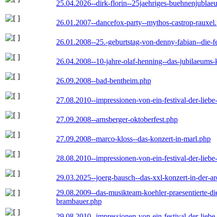
25.04.2026--dirk-florin--25jaehriges-buehnenjublaeu
26.01.2007--dancefox-party--mythos-castrop-rauxel
26.01.2008--25.-geburtstag-von-denny-fabian--die-fei
26.04.2008--10-jahre-olaf-henning--das-jubilaeums-
26.09.2008--bad-bentheim.php
27.08.2010--impressionen-von-ein-festival-der-lieb
27.09.2008--arnsberger-oktoberfest.php
27.09.2008--marco-kloss--das-konzert-in-marl.php
28.08.2010--impressionen-von-ein-festival-der-lieb
29.03.2025--joerg-bausch--das-xxl-konzert-in-der-a
29.08.2009--das-musikteam-koehler-praesentierte-di
brambauer.php
29.08.2010--impressionen-von-ein-festival-der-lieb