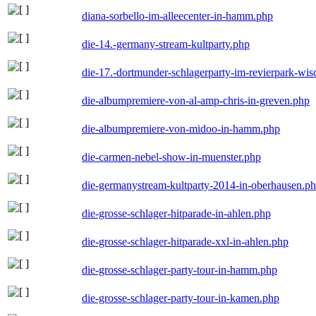
diana-sorbello-im-alleecenter-in-hamm.php
die-14.-germany-stream-kultparty.php
die-17.-dortmunder-schlagerparty-im-revierpark-wis
die-albumpremiere-von-al-amp-chris-in-greven.php
die-albumpremiere-von-midoo-in-hamm.php
die-carmen-nebel-show-in-muenster.php
die-germanystream-kultparty-2014-in-oberhausen.p
die-grosse-schlager-hitparade-in-ahlen.php
die-grosse-schlager-hitparade-xxl-in-ahlen.php
die-grosse-schlager-party-tour-in-hamm.php
die-grosse-schlager-party-tour-in-kamen.php