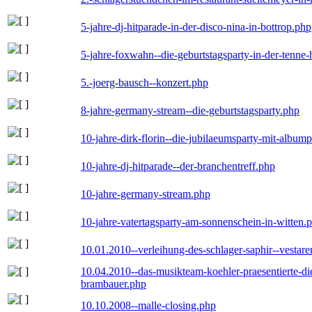
5-jahre-dj-hitparade-in-der-disco-nina-in-bottrop.php
5-jahre-foxwahn--die-geburtstagsparty-in-der-tenn
5.-joerg-bausch--konzert.php
8-jahre-germany-stream--die-geburtstagsparty.php
10-jahre-dirk-florin--die-jubilaeumsparty-mit-album
10-jahre-dj-hitparade--der-branchentreff.php
10-jahre-germany-stream.php
10-jahre-vatertagsparty-am-sonnenschein-in-witten.
10.01.2010--verleihung-des-schlager-saphir--vestar
10.04.2010--das-musikteam-koehler-praesentierte-di
brambauer.php
10.10.2008--malle-closing.php