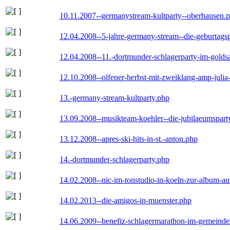
10.11.2007--germanystream-kultparty--oberhausen.
12.04.2008--5-jahre-germany-stream--die-geburtags
12.04.2008--11.-dortmunder-schlagerparty-im-goldsa
12.10.2008--olfener-herbst-mit-zweiklang-amp-julia
13.-germany-stream-kultparty.php
13.09.2008--musikteam-koehler--die-jubilaeumspart
13.12.2008--apres-ski-hits-in-st.-anton.php
14.-dortmunder-schlagerparty.php
14.02.2008--nic-im-tonstudio-in-koeln-zur-album-a
14.02.2013--die-amigos-in-muenster.php
14.06.2009--benefiz-schlagermarathon-im-gemeindes