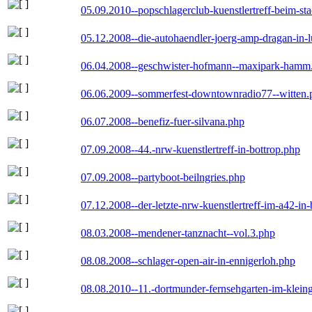
05.09.2010--popschlagerclub-kuenstlertreff-beim-sta
05.12.2008--die-autohaendler-joerg-amp-dragan-in-
06.04.2008--geschwister-hofmann--maxipark-hamm
06.06.2009--sommerfest-downtownradio77--witten.
06.07.2008--benefiz-fuer-silvana.php
07.09.2008--44.-nrw-kuenstlertreff-in-bottrop.php
07.09.2008--partyboot-beilngries.php
07.12.2008--der-letzte-nrw-kuenstlertreff-im-a42-in-
08.03.2008--mendener-tanznacht--vol.3.php
08.08.2008--schlager-open-air-in-ennigerloh.php
08.08.2010--11.-dortmunder-fernsehgarten-im-klein