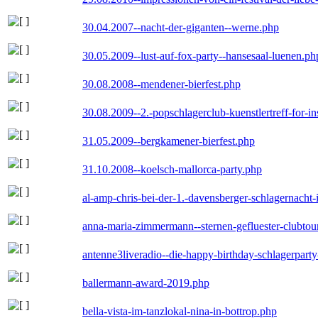
30.04.2007--nacht-der-giganten--werne.php
30.05.2009--lust-auf-fox-party--hansesaal-luenen.ph
30.08.2008--mendener-bierfest.php
30.08.2009--2.-popschlagerclub-kuenstlertreff-for-i
31.05.2009--bergkamener-bierfest.php
31.10.2008--koelsch-mallorca-party.php
al-amp-chris-bei-der-1.-davensberger-schlagernacht
anna-maria-zimmermann--sternen-gefluester-clubtou
antenne3liveradio--die-happy-birthday-schlagerpart
ballermann-award-2019.php
bella-vista-im-tanzlokal-nina-in-bottrop.php