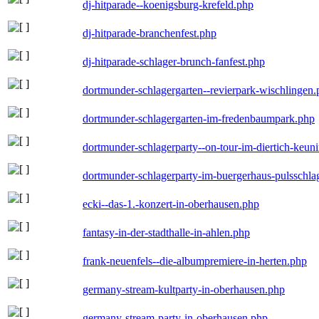
dj-hitparade--koenigsburg-krefeld.php
dj-hitparade-branchenfest.php
dj-hitparade-schlager-brunch-fanfest.php
dortmunder-schlagergarten--revierpark-wischlingen
dortmunder-schlagergarten-im-fredenbaumpark.php
dortmunder-schlagerparty--on-tour-im-diertich-keu
dortmunder-schlagerparty-im-buergerhaus-pulsschla
ecki--das-1.-konzert-in-oberhausen.php
fantasy-in-der-stadthalle-in-ahlen.php
frank-neuenfels--die-albumpremiere-in-herten.php
germany-stream-kultparty-in-oberhausen.php
germany-stream-party-in-oberhausen.php