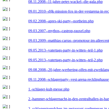
08.11.2008--11-jahre-peter-wackel--die-gala.php
09.01.2010--djlk-mission-fox-in-der-vestarena-in-re
09.02.2008--apres-ski-party--northeim.php
09.03.2007--mythos--castrop-rauxel.php
09.03.2009--matthias-carras--promotour-im-alleece
09.05.2013--vatertags-party-in-witten--teil-1.php
09.05.2013--vatertags-party-in-witten--teil-2.php
09.08.2008--20-jahre-werbering-olfen-mit-zweiklan
09.11.2008--schlagerparty--vest-arena-recklinghaus
1.-schlager-kult-messe.php
2.-hammer-schlagernacht-in-den-zentralhallen-in-h
2.-schlagerstuendchen-im-restaurant-sueltemeyer-in