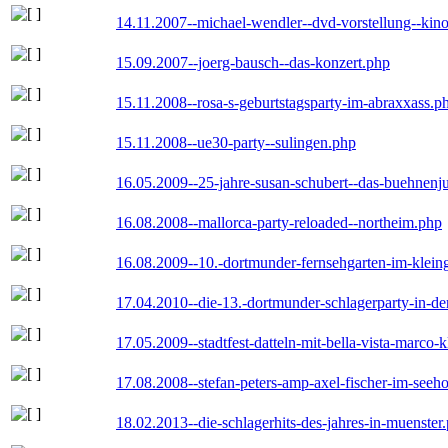
14.11.2007--michael-wendler--dvd-vorstellung--kin
15.09.2007--joerg-bausch--das-konzert.php
15.11.2008--rosa-s-geburtstagsparty-im-abraxxass.p
15.11.2008--ue30-party--sulingen.php
16.05.2009--25-jahre-susan-schubert--das-buehnenj
16.08.2008--mallorca-party-reloaded--northeim.php
16.08.2009--10.-dortmunder-fernsehgarten-im-klein
17.04.2010--die-13.-dortmunder-schlagerparty-in-der
17.05.2009--stadtfest-datteln-mit-bella-vista-marco-
17.08.2008--stefan-peters-amp-axel-fischer-im-seeho
18.02.2013--die-schlagerhits-des-jahres-in-muenster