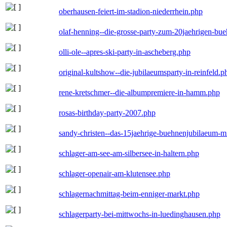
oberhausen-feiert-im-stadion-niederrhein.php
olaf-henning--die-grosse-party-zum-20jaehrigen-bu
olli-ole--apres-ski-party-in-ascheberg.php
original-kultshow--die-jubilaeumsparty-in-reinfeld.p
rene-kretschmer--die-albumpremiere-in-hamm.php
rosas-birthday-party-2007.php
sandy-christen--das-15jaehrige-buehnenjubilaeum-m
schlager-am-see-am-silbersee-in-haltern.php
schlager-openair-am-klutensee.php
schlagernachmittag-beim-enniger-markt.php
schlagerparty-bei-mittwochs-in-luedinghausen.php