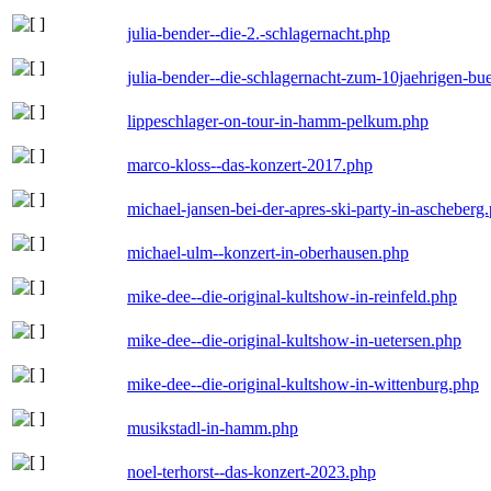
julia-bender--die-2.-schlagernacht.php
julia-bender--die-schlagernacht-zum-10jaehrigen-b
lippeschlager-on-tour-in-hamm-pelkum.php
marco-kloss--das-konzert-2017.php
michael-jansen-bei-der-apres-ski-party-in-ascheberg
michael-ulm--konzert-in-oberhausen.php
mike-dee--die-original-kultshow-in-reinfeld.php
mike-dee--die-original-kultshow-in-uetersen.php
mike-dee--die-original-kultshow-in-wittenburg.php
musikstadl-in-hamm.php
noel-terhorst--das-konzert-2023.php