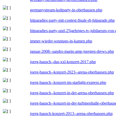
germanystream-kultparty-in-oberhausen.php
hitparadies-party-mit-contest-finale-dj-hitparade.php
hitparadies-party-und-25jaehriges-tv-jubilaeum-vo
immer-wieder-sonntags-in-kamen.php
januar-2008--sandro-marin-amp-juergen-drews.php
joerg-bausch--das-xxl-konzert-2017.php
joerg-bausch--konzert-2023--arena-oberhausen.php
joerg-bausch--konzert-im-starlight-express.php
joerg-bausch--konzert-in-der-arena-oberhausen.php
joerg-bausch--konzert-in-der-turbinenhalle-oberhau
joerg-bausch-konzert-2013--arena-oberhausen.php