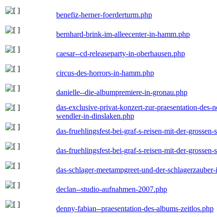
benefiz-herner-foerderturm.php
bernhard-brink-im-alleecenter-in-hamm.php
caesar--cd-releaseparty-in-oberhausen.php
circus-des-horrors-in-hamm.php
danielle--die-albumpremiere-in-gronau.php
das-exclusive-privat-konzert-zur-praesentation-des
wendler-in-dinslaken.php
das-fruehlingsfest-bei-graf-s-reisen-mit-der-grossen-
das-fruehlingsfest-bei-graf-s-reisen-mit-der-grossen-
das-schlager-meetampgreet-und-der-schlagerzauber-
declan--studio-aufnahmen-2007.php
denny-fabian--praesentation-des-albums-zeitlos.php