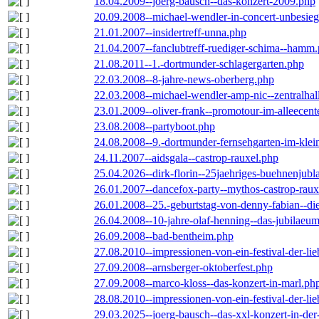
18.04.2009--joerg-bausch--das-konzert-2009.php
20.09.2008--michael-wendler-in-concert-unbesie
21.01.2007--insidertreff-unna.php
21.04.2007--fanclubtreff-ruediger-schima--hamm
21.08.2011--1.-dortmunder-schlagergarten.php
22.03.2008--8-jahre-news-oberberg.php
22.03.2008--michael-wendler-amp-nic--zentralha
23.01.2009--oliver-frank--promotour-im-alleece
23.08.2008--partyboot.php
24.08.2008--9.-dortmunder-fernsehgarten-im-klei
24.11.2007--aidsgala--castrop-rauxel.php
25.04.2026--dirk-florin--25jaehriges-buehnenjubl
26.01.2007--dancefox-party--mythos-castrop-raux
26.01.2008--25.-geburtstag-von-denny-fabian--die-
26.04.2008--10-jahre-olaf-henning--das-jubilaeu
26.09.2008--bad-bentheim.php
27.08.2010--impressionen-von-ein-festival-der-li
27.09.2008--arnsberger-oktoberfest.php
27.09.2008--marco-kloss--das-konzert-in-marl.ph
28.08.2010--impressionen-von-ein-festival-der-li
29.03.2025--joerg-bausch--das-xxl-konzert-in-de