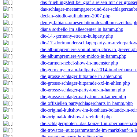
das-fruehlingsfest-bei-graf-s-reisen-mit-der-grosse
das-schlager-meetampgreet-und-der-schlagerzaub
declan--studio-aufnahmen-2007.php
denny-fabian--praesentation-des-albums-zeitlos.p
diana-sorbello-im-alleecenter-in-hamm.php
die-14.-germany-stream-kultparty.php
die-17.-dortmunder-schlagerparty-im-revierpark-
die-albumpremiere-von-al-amp-chris-in-greven.p
die-albumpremiere-von-midoo-in-hamm.php
die-carmen-nebel-show-in-muenster.php
die-germanystream-kultparty-2014-in-oberhausen
die-grosse-schlager-hitparade-in-ahlen.php
die-grosse-schlager-hitparade-xxl-in-ahlen.php
die-grosse-schlager-party-tour-in-hamm.php
die-grosse-schlager-party-tour-in-kamen.php
die-offiziellen-partyschlagercharts-in-hamm.php
die-original-kultshow-im-forsthaus-bolande-in-rei
die-original-kultshow-in-reinfeld.php
die-schlagerpiloten--das-konzert-in-oberhausen.p
die-trovatos--autogrammstunde-im-marktkauf-in-
die-vatertags-party-in-witten.php