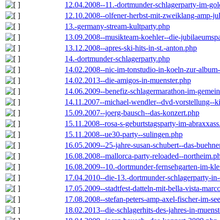
12.04.2008--11.-dortmunder-schlagerparty-im-gol
12.10.2008--olfener-herbst-mit-zweiklang-amp-jul
13.-germany-stream-kultparty.php
13.09.2008--musikteam-koehler--die-jubilaeumsp
13.12.2008--apres-ski-hits-in-st.-anton.php
14.-dortmunder-schlagerparty.php
14.02.2008--nic-im-tonstudio-in-koeln-zur-albu
14.02.2013--die-amigos-in-muenster.php
14.06.2009--benefiz-schlagermarathon-im-gemein
14.11.2007--michael-wendler--dvd-vorstellung--k
15.09.2007--joerg-bausch--das-konzert.php
15.11.2008--rosa-s-geburtstagsparty-im-abraxxass
15.11.2008--ue30-party--sulingen.php
16.05.2009--25-jahre-susan-schubert--das-buehn
16.08.2008--mallorca-party-reloaded--northeim.p
16.08.2009--10.-dortmunder-fernsehgarten-im-kle
17.04.2010--die-13.-dortmunder-schlagerparty-in-
17.05.2009--stadtfest-datteln-mit-bella-vista-marc
17.08.2008--stefan-peters-amp-axel-fischer-im-se
18.02.2013--die-schlagerhits-des-jahres-in-muenst