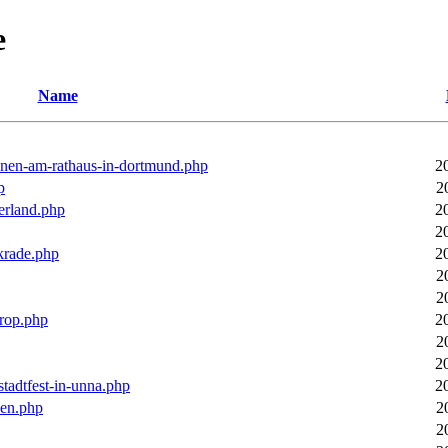
e
Name
ronen-am-rathaus-in-dortmund.php
2
p
2
erland.php
2
2
rkrade.php
2
2
2
trop.php
2
2
2
stadtfest-in-unna.php
2
pen.php
2
2