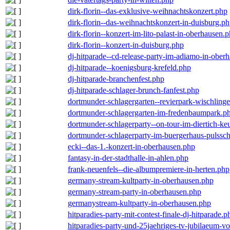
dirk-florin--das-exklusive-weihnachtskonzert.php
dirk-florin--das-weihnachtskonzert-in-duisburg.p
dirk-florin--konzert-im-lito-palast-in-oberhausen.
dirk-florin--konzert-in-duisburg.php
dj-hitparade--cd-release-party-im-adiamo-in-ober
dj-hitparade--koenigsburg-krefeld.php
dj-hitparade-branchenfest.php
dj-hitparade-schlager-brunch-fanfest.php
dortmunder-schlagergarten--revierpark-wischling
dortmunder-schlagergarten-im-fredenbaumpark.p
dortmunder-schlagerparty--on-tour-im-diertich-k
dortmunder-schlagerparty-im-buergerhaus-pulssc
ecki--das-1.-konzert-in-oberhausen.php
fantasy-in-der-stadthalle-in-ahlen.php
frank-neuenfels--die-albumpremiere-in-herten.php
germany-stream-kultparty-in-oberhausen.php
germany-stream-party-in-oberhausen.php
germanystream-kultparty-in-oberhausen.php
hitparadies-party-mit-contest-finale-dj-hitparade.p
hitparadies-party-und-25jaehriges-tv-jubilaeum