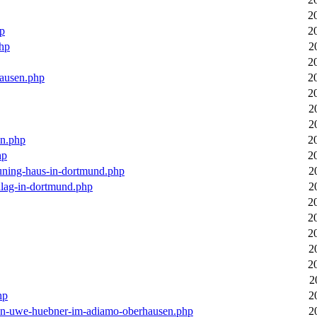
2
hp
2
php
2
2
hausen.php
2
2
2
2
en.php
2
hp
2
euning-haus-in-dortmund.php
2
hlag-in-dortmund.php
2
2
2
2
2
2
2
hp
2
-von-uwe-huebner-im-adiamo-oberhausen.php
2