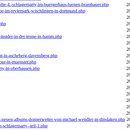
-die-4.-schlagerparty-im-buergerhaus-luenen-brambauer.php
2
ebe-im-revierpark-wischlingen-in-dortmund.php
2
2
.php
2
2
r-insider-in-der-tenne-in-hamm.php
2
2
2
cht-in-ascheberg-davensberg.php
2
our-in-muenster.php
2
rty-in-oberhausen.php
2
2
2
2
2
2
2
2
des-neuen-albums-donnerwetter-von-michael-wendler-in-dinslaken.php
2
n-schlagerparty--teil-1.php
2