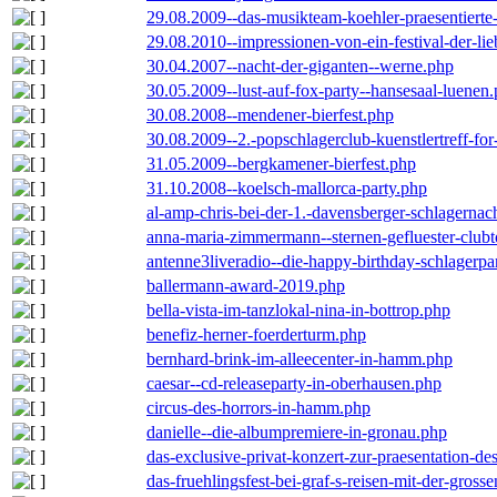
29.08.2009--das-musikteam-koehler-praesentierte
29.08.2010--impressionen-von-ein-festival-der-li
30.04.2007--nacht-der-giganten--werne.php
30.05.2009--lust-auf-fox-party--hansesaal-luenen
30.08.2008--mendener-bierfest.php
30.08.2009--2.-popschlagerclub-kuenstlertreff-fo
31.05.2009--bergkamener-bierfest.php
31.10.2008--koelsch-mallorca-party.php
al-amp-chris-bei-der-1.-davensberger-schlagerna
anna-maria-zimmermann--sternen-gefluester-clubt
antenne3liveradio--die-happy-birthday-schlagerpa
ballermann-award-2019.php
bella-vista-im-tanzlokal-nina-in-bottrop.php
benefiz-herner-foerderturm.php
bernhard-brink-im-alleecenter-in-hamm.php
caesar--cd-releaseparty-in-oberhausen.php
circus-des-horrors-in-hamm.php
danielle--die-albumpremiere-in-gronau.php
das-exclusive-privat-konzert-zur-praesentation-
das-fruehlingsfest-bei-graf-s-reisen-mit-der-grosse