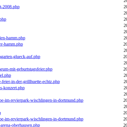
2
gt-2008.php
2
2
.php
2
2
2
llen-hamm.php
2
nter-hamm.php
2
2
ngarten-glueck-auf.php
2
2
aeum-mit-geburtstagsfeier.php
2
el.php
2
feier-in-der-grillhuette-echtz.php
2
ms-konzert.php
2
2
ebe-im-revierpark-wischlingen-in-dortmund.php
2
2
p
2
ebe-im-revierpark-wischlingen-in-dortmund.php
2
r-arena-oberhausen.php
2