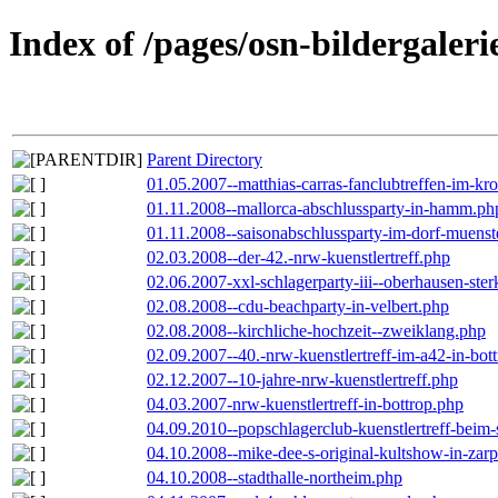
Index of /pages/osn-bildergaleri
Parent Directory
01.05.2007--matthias-carras-fanclubtreffen-im-k
01.11.2008--mallorca-abschlussparty-in-hamm.ph
01.11.2008--saisonabschlussparty-im-dorf-muenst
02.03.2008--der-42.-nrw-kuenstlertreff.php
02.06.2007-xxl-schlagerparty-iii--oberhausen-ste
02.08.2008--cdu-beachparty-in-velbert.php
02.08.2008--kirchliche-hochzeit--zweiklang.php
02.09.2007--40.-nrw-kuenstlertreff-im-a42-in-bot
02.12.2007--10-jahre-nrw-kuenstlertreff.php
04.03.2007-nrw-kuenstlertreff-in-bottrop.php
04.09.2010--popschlagerclub-kuenstlertreff-beim-
04.10.2008--mike-dee-s-original-kultshow-in-zar
04.10.2008--stadthalle-northeim.php