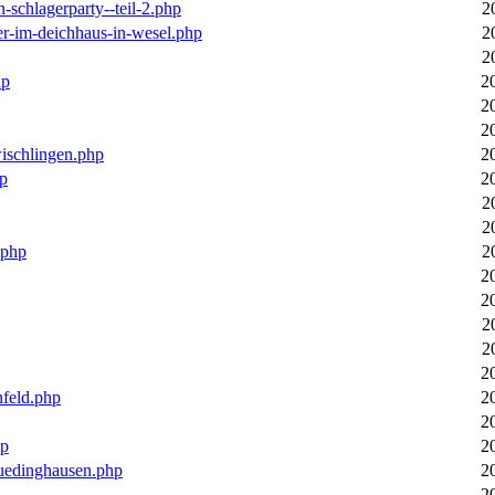
n-schlagerparty--teil-2.php
2
er-im-deichhaus-in-wesel.php
2
2
hp
2
2
2
wischlingen.php
2
hp
2
2
2
.php
2
2
2
2
2
2
nfeld.php
2
2
hp
2
luedinghausen.php
2
2