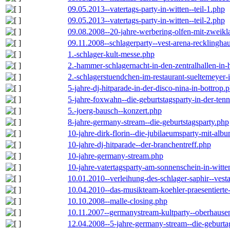
09.05.2013--vatertags-party-in-witten--teil-1.php
09.05.2013--vatertags-party-in-witten--teil-2.php
09.08.2008--20-jahre-werbering-olfen-mit-zweikl
09.11.2008--schlagerparty--vest-arena-recklingha
1.-schlager-kult-messe.php
2.-hammer-schlagernacht-in-den-zentralhallen-i
2.-schlagerstuendchen-im-restaurant-sueltemeyer-
5-jahre-dj-hitparade-in-der-disco-nina-in-bottrop.
5-jahre-foxwahn--die-geburtstagsparty-in-der-te
5.-joerg-bausch--konzert.php
8-jahre-germany-stream--die-geburtstagsparty.php
10-jahre-dirk-florin--die-jubilaeumsparty-mit-al
10-jahre-dj-hitparade--der-branchentreff.php
10-jahre-germany-stream.php
10-jahre-vatertagsparty-am-sonnenschein-in-witte
10.01.2010--verleihung-des-schlager-saphir--vest
10.04.2010--das-musikteam-koehler-praesentierte
10.10.2008--malle-closing.php
10.11.2007--germanystream-kultparty--oberhause
12.04.2008--5-jahre-germany-stream--die-geburta