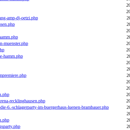
2
2
ang-amp-dj-oetzi.php
2
usen.php
2
2
n-hamm.php
2
in-muenster.php
2
php
2
nne-hamm.php
2
2
2
bumpremiere.php
2
2
2
n.php
2
arena-recklinghausen.php
2
-die-6.-schlagerparty-im-buergerhaus-luenen-brambauer.php
2
2
n.php
2
gsparty.php
2