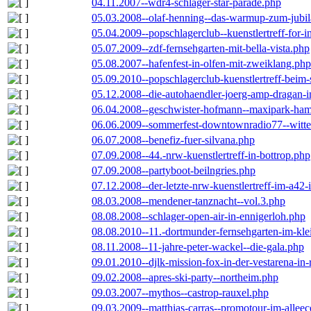
04.11.2007--wdr4-schlager-star-parade.php
05.03.2008--olaf-henning--das-warmup-zum-jubi
05.04.2009--popschlagerclub--kuenstlertreff-for-i
05.07.2009--zdf-fernsehgarten-mit-bella-vista.php
05.08.2007--hafenfest-in-olfen-mit-zweiklang.php
05.09.2010--popschlagerclub-kuenstlertreff-beim-
05.12.2008--die-autohaendler-joerg-amp-dragan-
06.04.2008--geschwister-hofmann--maxipark-ha
06.06.2009--sommerfest-downtownradio77--witt
06.07.2008--benefiz-fuer-silvana.php
07.09.2008--44.-nrw-kuenstlertreff-in-bottrop.php
07.09.2008--partyboot-beilngries.php
07.12.2008--der-letzte-nrw-kuenstlertreff-im-a42-
08.03.2008--mendener-tanznacht--vol.3.php
08.08.2008--schlager-open-air-in-ennigerloh.php
08.08.2010--11.-dortmunder-fernsehgarten-im-kle
08.11.2008--11-jahre-peter-wackel--die-gala.php
09.01.2010--djlk-mission-fox-in-der-vestarena-in
09.02.2008--apres-ski-party--northeim.php
09.03.2007--mythos--castrop-rauxel.php
09.03.2009--matthias-carras--promotour-im-alle