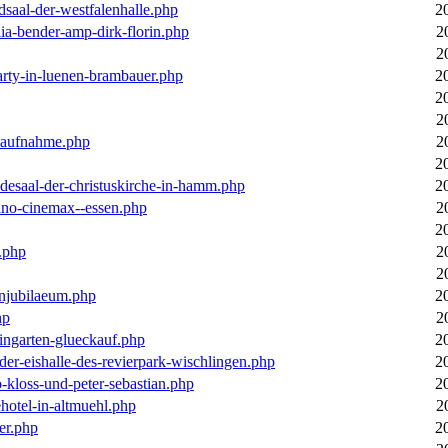
dsaal-der-westfalenhalle.php
2
ia-bender-amp-dirk-florin.php
2
2
arty-in-luenen-brambauer.php
2
2
2
m-aufnahme.php
2
2
desaal-der-christuskirche-in-hamm.php
2
ino-cinemax--essen.php
2
2
.php
2
2
enjubilaeum.php
2
hp
2
ingarten-glueckauf.php
2
der-eishalle-des-revierpark-wischlingen.php
2
o-kloss-und-peter-sebastian.php
2
ehotel-in-altmuehl.php
2
er.php
2