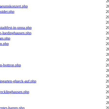
2
laeumskonzert.php
2
nsider.php
2
2
2
stadtfest-in-unna.php
2
in-luedinghausen.php
2
mm.php
2
en.php
2
2
2
2
in-bottrop.php
2
2
2
ingarten-glueck-auf.php
2
2
-recklinghausen.php
2
2
2
ecenter-hamm.php
2