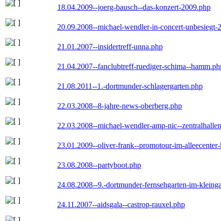
18.04.2009--joerg-bausch--das-konzert-2009.php
20.09.2008--michael-wendler-in-concert-unbesiegt-
21.01.2007--insidertreff-unna.php
21.04.2007--fanclubtreff-ruediger-schima--hamm.ph
21.08.2011--1.-dortmunder-schlagergarten.php
22.03.2008--8-jahre-news-oberberg.php
22.03.2008--michael-wendler-amp-nic--zentralhall
23.01.2009--oliver-frank--promotour-im-alleecente
23.08.2008--partyboot.php
24.08.2008--9.-dortmunder-fernsehgarten-im-kleinga
24.11.2007--aidsgala--castrop-rauxel.php