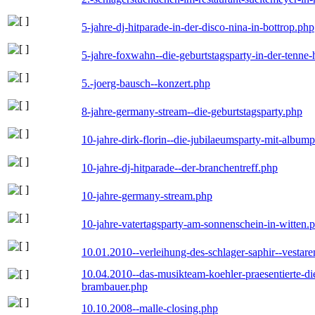
5-jahre-dj-hitparade-in-der-disco-nina-in-bottrop.php
5-jahre-foxwahn--die-geburtstagsparty-in-der-tenn
5.-joerg-bausch--konzert.php
8-jahre-germany-stream--die-geburtstagsparty.php
10-jahre-dirk-florin--die-jubilaeumsparty-mit-album
10-jahre-dj-hitparade--der-branchentreff.php
10-jahre-germany-stream.php
10-jahre-vatertagsparty-am-sonnenschein-in-witten.
10.01.2010--verleihung-des-schlager-saphir--vestar
10.04.2010--das-musikteam-koehler-praesentierte-di
brambauer.php
10.10.2008--malle-closing.php