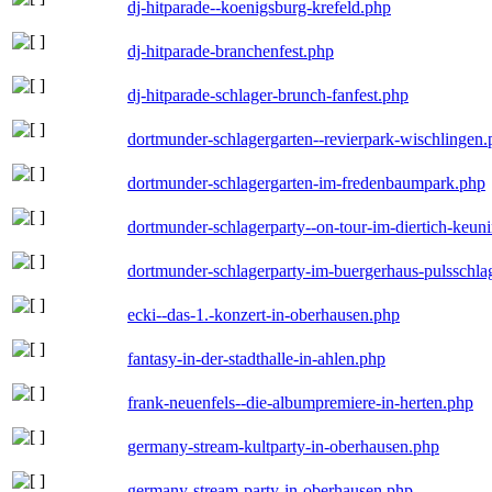
dj-hitparade--koenigsburg-krefeld.php
dj-hitparade-branchenfest.php
dj-hitparade-schlager-brunch-fanfest.php
dortmunder-schlagergarten--revierpark-wischlingen
dortmunder-schlagergarten-im-fredenbaumpark.php
dortmunder-schlagerparty--on-tour-im-diertich-keu
dortmunder-schlagerparty-im-buergerhaus-pulsschla
ecki--das-1.-konzert-in-oberhausen.php
fantasy-in-der-stadthalle-in-ahlen.php
frank-neuenfels--die-albumpremiere-in-herten.php
germany-stream-kultparty-in-oberhausen.php
germany-stream-party-in-oberhausen.php