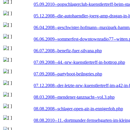
05.09.2010--popschlagerclub-kuenstlertreff-beim-sta
05.12.2008--die-autohaendler-joerg-amp-dragan-in-
06.04.2008--geschwister-hofmann--maxipark-hamm
06.06.2009--sommerfest-downtownradio77--witten.
06.07.2008--benefiz-fuer-silvana.php
07.09.2008--44.-nrw-kuenstlertreff-in-bottrop.php
07.09.2008--partyboot-beilngries.php
07.12.2008--der-letzte-nrw-kuenstlertreff-im-a42-in-
08.03.2008--mendener-tanznacht--vol.3.php
08.08.2008--schlager-open-air-in-ennigerloh.php
08.08.2010--11.-dortmunder-fernsehgarten-im-klein