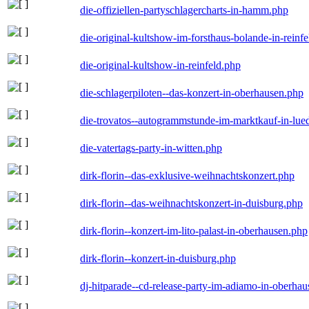
die-offiziellen-partyschlagercharts-in-hamm.php
die-original-kultshow-im-forsthaus-bolande-in-reinf
die-original-kultshow-in-reinfeld.php
die-schlagerpiloten--das-konzert-in-oberhausen.php
die-trovatos--autogrammstunde-im-marktkauf-in-lu
die-vatertags-party-in-witten.php
dirk-florin--das-exklusive-weihnachtskonzert.php
dirk-florin--das-weihnachtskonzert-in-duisburg.php
dirk-florin--konzert-im-lito-palast-in-oberhausen.php
dirk-florin--konzert-in-duisburg.php
dj-hitparade--cd-release-party-im-adiamo-in-oberha