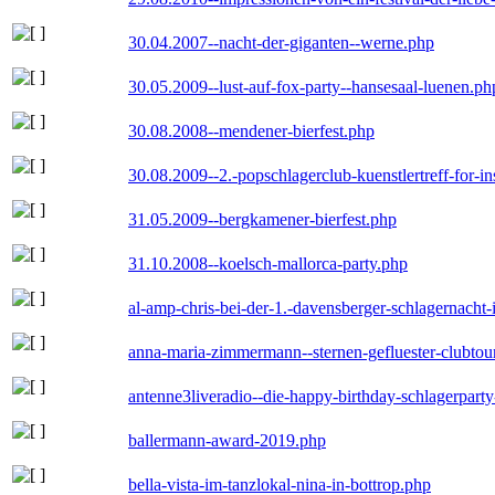
30.04.2007--nacht-der-giganten--werne.php
30.05.2009--lust-auf-fox-party--hansesaal-luenen.ph
30.08.2008--mendener-bierfest.php
30.08.2009--2.-popschlagerclub-kuenstlertreff-for-i
31.05.2009--bergkamener-bierfest.php
31.10.2008--koelsch-mallorca-party.php
al-amp-chris-bei-der-1.-davensberger-schlagernacht
anna-maria-zimmermann--sternen-gefluester-clubtou
antenne3liveradio--die-happy-birthday-schlagerpart
ballermann-award-2019.php
bella-vista-im-tanzlokal-nina-in-bottrop.php