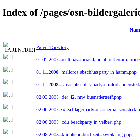
Index of /pages/osn-bildergaleri
Nam
Parent Directory
01.05.2007--matthias-carras-fanclubtreffen-im-kron
01.11.2008--mallorca-abschlussparty-in-hamm.php
01.11.2008--saisonabschlussparty-im-dorf-muenster
02.03.2008--der-42.-nrw-kuenstlertreff.php
02.06.2007-xxl-schlagerparty-iii--oberhausen-sterkr
02.08.2008--cdu-beachparty-in-velbert.php
02.08.2008--kirchliche-hochzeit--zweiklang.php