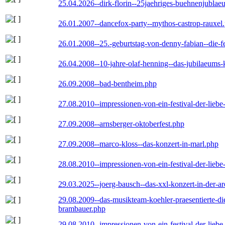
25.04.2026--dirk-florin--25jaehriges-buehnenjublaeu
26.01.2007--dancefox-party--mythos-castrop-rauxel
26.01.2008--25.-geburtstag-von-denny-fabian--die-fei
26.04.2008--10-jahre-olaf-henning--das-jubilaeums-
26.09.2008--bad-bentheim.php
27.08.2010--impressionen-von-ein-festival-der-lieb
27.09.2008--arnsberger-oktoberfest.php
27.09.2008--marco-kloss--das-konzert-in-marl.php
28.08.2010--impressionen-von-ein-festival-der-lieb
29.03.2025--joerg-bausch--das-xxl-konzert-in-der-a
29.08.2009--das-musikteam-koehler-praesentierte-di
brambauer.php
29.08.2010--impressionen-von-ein-festival-der-lieb