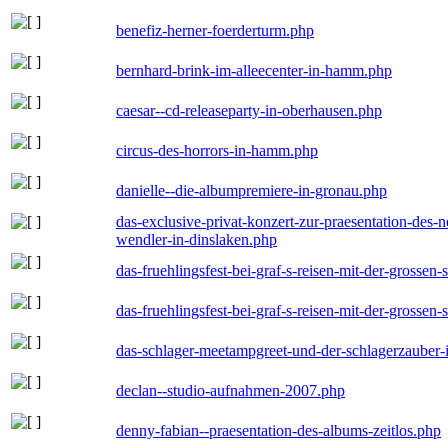
benefiz-herner-foerderturm.php
bernhard-brink-im-alleecenter-in-hamm.php
caesar--cd-releaseparty-in-oberhausen.php
circus-des-horrors-in-hamm.php
danielle--die-albumpremiere-in-gronau.php
das-exclusive-privat-konzert-zur-praesentation-des
wendler-in-dinslaken.php
das-fruehlingsfest-bei-graf-s-reisen-mit-der-grossen-
das-fruehlingsfest-bei-graf-s-reisen-mit-der-grossen-
das-schlager-meetampgreet-und-der-schlagerzauber-
declan--studio-aufnahmen-2007.php
denny-fabian--praesentation-des-albums-zeitlos.php