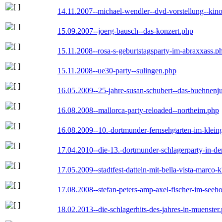
14.11.2007--michael-wendler--dvd-vorstellung--kin
15.09.2007--joerg-bausch--das-konzert.php
15.11.2008--rosa-s-geburtstagsparty-im-abraxxass.p
15.11.2008--ue30-party--sulingen.php
16.05.2009--25-jahre-susan-schubert--das-buehnenj
16.08.2008--mallorca-party-reloaded--northeim.php
16.08.2009--10.-dortmunder-fernsehgarten-im-klein
17.04.2010--die-13.-dortmunder-schlagerparty-in-der
17.05.2009--stadtfest-datteln-mit-bella-vista-marco-
17.08.2008--stefan-peters-amp-axel-fischer-im-seeho
18.02.2013--die-schlagerhits-des-jahres-in-muenster