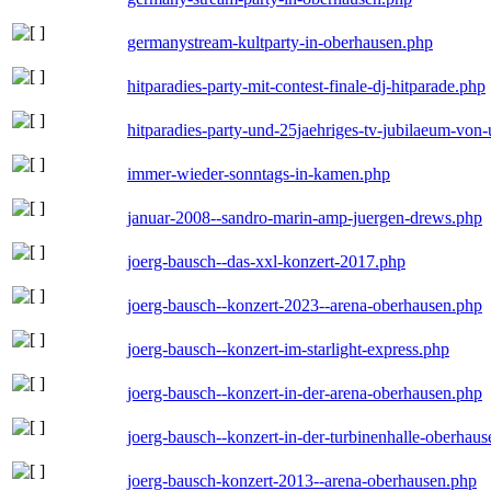
germanystream-kultparty-in-oberhausen.php
hitparadies-party-mit-contest-finale-dj-hitparade.php
hitparadies-party-und-25jaehriges-tv-jubilaeum-vo
immer-wieder-sonntags-in-kamen.php
januar-2008--sandro-marin-amp-juergen-drews.php
joerg-bausch--das-xxl-konzert-2017.php
joerg-bausch--konzert-2023--arena-oberhausen.php
joerg-bausch--konzert-im-starlight-express.php
joerg-bausch--konzert-in-der-arena-oberhausen.php
joerg-bausch--konzert-in-der-turbinenhalle-oberhau
joerg-bausch-konzert-2013--arena-oberhausen.php