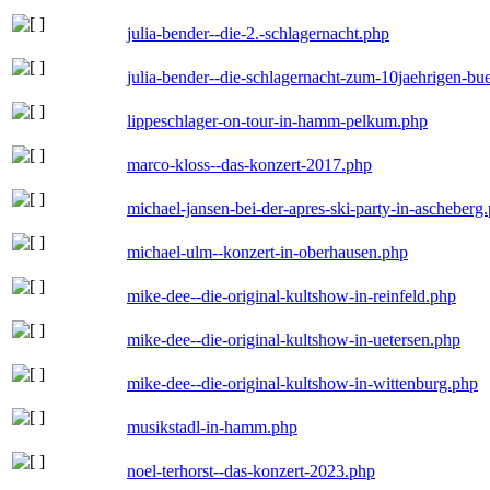
julia-bender--die-2.-schlagernacht.php
julia-bender--die-schlagernacht-zum-10jaehrigen-b
lippeschlager-on-tour-in-hamm-pelkum.php
marco-kloss--das-konzert-2017.php
michael-jansen-bei-der-apres-ski-party-in-ascheberg
michael-ulm--konzert-in-oberhausen.php
mike-dee--die-original-kultshow-in-reinfeld.php
mike-dee--die-original-kultshow-in-uetersen.php
mike-dee--die-original-kultshow-in-wittenburg.php
musikstadl-in-hamm.php
noel-terhorst--das-konzert-2023.php