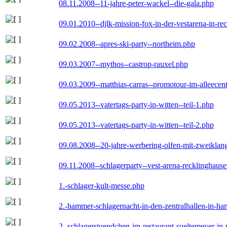
08.11.2008--11-jahre-peter-wackel--die-gala.php
09.01.2010--djlk-mission-fox-in-der-vestarena-in-re
09.02.2008--apres-ski-party--northeim.php
09.03.2007--mythos--castrop-rauxel.php
09.03.2009--matthias-carras--promotour-im-alleece
09.05.2013--vatertags-party-in-witten--teil-1.php
09.05.2013--vatertags-party-in-witten--teil-2.php
09.08.2008--20-jahre-werbering-olfen-mit-zweiklan
09.11.2008--schlagerparty--vest-arena-recklinghaus
1.-schlager-kult-messe.php
2.-hammer-schlagernacht-in-den-zentralhallen-in-h
2.-schlagerstuendchen-im-restaurant-sueltemeyer-in