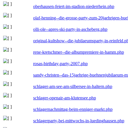
oberhausen-feiert-im-stadion-niederrhein.php
olaf-henning--die-grosse-party-zum-20jaehrigen-bu
olli-ole--apres-ski-party-in-ascheberg.php
original-kultshow--die-jubilaeumsparty-in-reinfeld.p
rene-kretschmer--die-albumpremiere-in-hamm.php
rosas-birthday-party-2007.php
sandy-christen--das-15jaehrige-buehnenjubilaeum-m
schlager-am-see-am-silbersee-in-haltern.php
schlager-openair-am-klutensee.php
schlagernachmittag-beim-enniger-markt.php
schlagerparty-bei-mittwochs-in-luedinghausen.php