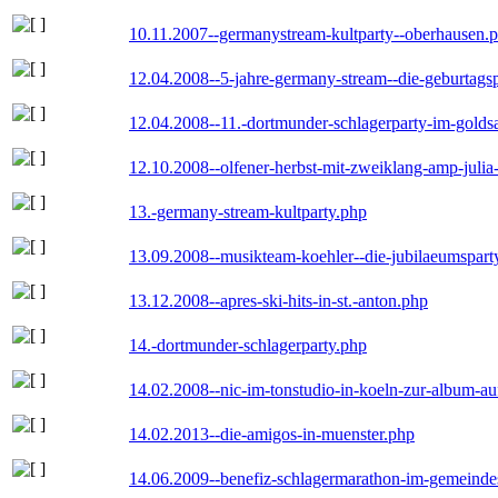
10.11.2007--germanystream-kultparty--oberhausen.
12.04.2008--5-jahre-germany-stream--die-geburtags
12.04.2008--11.-dortmunder-schlagerparty-im-goldsa
12.10.2008--olfener-herbst-mit-zweiklang-amp-julia
13.-germany-stream-kultparty.php
13.09.2008--musikteam-koehler--die-jubilaeumspart
13.12.2008--apres-ski-hits-in-st.-anton.php
14.-dortmunder-schlagerparty.php
14.02.2008--nic-im-tonstudio-in-koeln-zur-album-a
14.02.2013--die-amigos-in-muenster.php
14.06.2009--benefiz-schlagermarathon-im-gemeindes