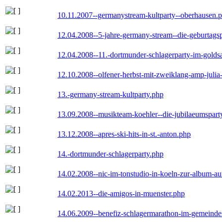
10.11.2007--germanystream-kultparty--oberhausen.
12.04.2008--5-jahre-germany-stream--die-geburtags
12.04.2008--11.-dortmunder-schlagerparty-im-goldsa
12.10.2008--olfener-herbst-mit-zweiklang-amp-julia
13.-germany-stream-kultparty.php
13.09.2008--musikteam-koehler--die-jubilaeumspart
13.12.2008--apres-ski-hits-in-st.-anton.php
14.-dortmunder-schlagerparty.php
14.02.2008--nic-im-tonstudio-in-koeln-zur-album-a
14.02.2013--die-amigos-in-muenster.php
14.06.2009--benefiz-schlagermarathon-im-gemeindes