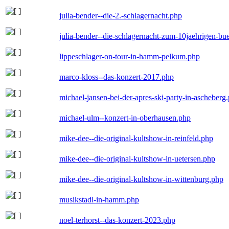
julia-bender--die-2.-schlagernacht.php
julia-bender--die-schlagernacht-zum-10jaehrigen-b
lippeschlager-on-tour-in-hamm-pelkum.php
marco-kloss--das-konzert-2017.php
michael-jansen-bei-der-apres-ski-party-in-ascheberg
michael-ulm--konzert-in-oberhausen.php
mike-dee--die-original-kultshow-in-reinfeld.php
mike-dee--die-original-kultshow-in-uetersen.php
mike-dee--die-original-kultshow-in-wittenburg.php
musikstadl-in-hamm.php
noel-terhorst--das-konzert-2023.php