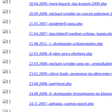
18.04.2009--joerg-bausch--das-konzert-2009.php
20.09.2008--michael-wendler-in-concert-unbesiegt-
21.01.2007--insidertreff-unna.php
21.04.2007--fanclubtreff-ruediger-schima--hamm.ph
21.08.2011--1.-dortmunder-schlagergarten.php
22.03.2008--8-jahre-news-oberberg.php
22.03.2008--michael-wendler-amp-nic--zentralhall
23.01.2009--oliver-frank--promotour-im-alleecente
23.08.2008--partyboot.php
24.08.2008--9.-dortmunder-fernsehgarten-im-kleinga
24.11.2007--aidsgala--castrop-rauxel.php