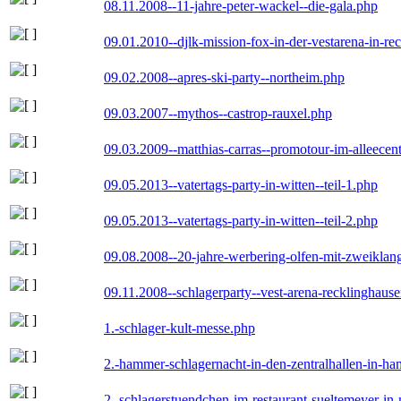
08.11.2008--11-jahre-peter-wackel--die-gala.php
09.01.2010--djlk-mission-fox-in-der-vestarena-in-re
09.02.2008--apres-ski-party--northeim.php
09.03.2007--mythos--castrop-rauxel.php
09.03.2009--matthias-carras--promotour-im-alleece
09.05.2013--vatertags-party-in-witten--teil-1.php
09.05.2013--vatertags-party-in-witten--teil-2.php
09.08.2008--20-jahre-werbering-olfen-mit-zweiklan
09.11.2008--schlagerparty--vest-arena-recklinghaus
1.-schlager-kult-messe.php
2.-hammer-schlagernacht-in-den-zentralhallen-in-h
2.-schlagerstuendchen-im-restaurant-sueltemeyer-in