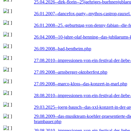
25.04.2026--dirk-florin--25jaehriges-buehnenjublaeu
26.01.2007--dancefox-party--mythos-castrop-rauxel
26.01.2008--25.-geburtstag-von-denny-fabian--die-fei
26.04.2008--10-jahre-olaf-henning--das-jubilaeums-
26.09.2008--bad-bentheim.php
27.08.2010--impressionen-von-ein-festival-der-lieb
27.09.2008--arnsberger-oktoberfest.php
27.09.2008--marco-kloss--das-konzert-in-marl.php
28.08.2010--impressionen-von-ein-festival-der-lieb
29.03.2025--joerg-bausch--das-xxl-konzert-in-der-a
29.08.2009--das-musikteam-koehler-praesentierte-di
brambauer.php
29.08.2010--impressionen-von-ein-festival-der-lieb