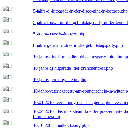
5-jahre-dj-hitparade-in-der-disco-nina-in-bottrop.php
5-jahre-foxwahn--die-geburtstagsparty-in-der-tenn
5.-joerg-bausch--konzert.php
8-jahre-germany-stream--die-geburtstagsparty.php
10-jahre-dirk-florin--die-jubilaeumsparty-mit-album
10-jahre-dj-hitparade--der-branchentreff.php
10-jahre-germany-stream.php
10-jahre-vatertagsparty-am-sonnenschein-in-witten.
10.01.2010--verleihung-des-schlager-saphir--vestar
10.04.2010--das-musikteam-koehler-praesentierte-di
brambauer.php
10.10.2008--malle-closing.php