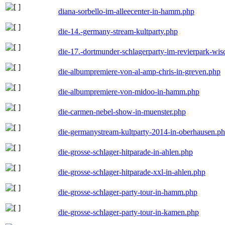
diana-sorbello-im-alleecenter-in-hamm.php
die-14.-germany-stream-kultparty.php
die-17.-dortmunder-schlagerparty-im-revierpark-wis
die-albumpremiere-von-al-amp-chris-in-greven.php
die-albumpremiere-von-midoo-in-hamm.php
die-carmen-nebel-show-in-muenster.php
die-germanystream-kultparty-2014-in-oberhausen.p
die-grosse-schlager-hitparade-in-ahlen.php
die-grosse-schlager-hitparade-xxl-in-ahlen.php
die-grosse-schlager-party-tour-in-hamm.php
die-grosse-schlager-party-tour-in-kamen.php