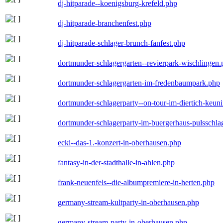
dj-hitparade--koenigsburg-krefeld.php
dj-hitparade-branchenfest.php
dj-hitparade-schlager-brunch-fanfest.php
dortmunder-schlagergarten--revierpark-wischlingen
dortmunder-schlagergarten-im-fredenbaumpark.php
dortmunder-schlagerparty--on-tour-im-diertich-keu
dortmunder-schlagerparty-im-buergerhaus-pulsschla
ecki--das-1.-konzert-in-oberhausen.php
fantasy-in-der-stadthalle-in-ahlen.php
frank-neuenfels--die-albumpremiere-in-herten.php
germany-stream-kultparty-in-oberhausen.php
germany-stream-party-in-oberhausen.php