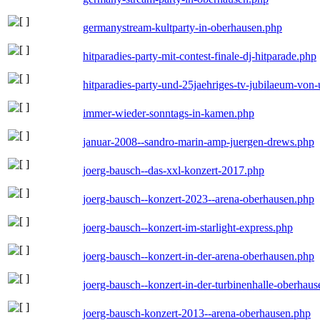
germanystream-kultparty-in-oberhausen.php
hitparadies-party-mit-contest-finale-dj-hitparade.php
hitparadies-party-und-25jaehriges-tv-jubilaeum-vo
immer-wieder-sonntags-in-kamen.php
januar-2008--sandro-marin-amp-juergen-drews.php
joerg-bausch--das-xxl-konzert-2017.php
joerg-bausch--konzert-2023--arena-oberhausen.php
joerg-bausch--konzert-im-starlight-express.php
joerg-bausch--konzert-in-der-arena-oberhausen.php
joerg-bausch--konzert-in-der-turbinenhalle-oberhau
joerg-bausch-konzert-2013--arena-oberhausen.php