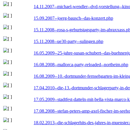
14.11.2007--michael-wendler--dvd-vorstellung--kin
15.09.2007--joerg-bausch--das-konzert.php
15.11.2008--rosa-s-geburtstagsparty-im-abraxxass.p
15.11.2008--ue30-party--sulingen.php
16.05.2009--25-jahre-susan-schubert--das-buehnenj
16.08.2008--mallorca-party-reloaded--northeim.php
16.08.2009--10.-dortmunder-fernsehgarten-im-klein
17.04.2010--die-13.-dortmunder-schlagerparty-in-der
17.05.2009--stadtfest-datteln-mit-bella-vista-marco-
17.08.2008--stefan-peters-amp-axel-fischer-im-seeho
18.02.2013--die-schlagerhits-des-jahres-in-muenster