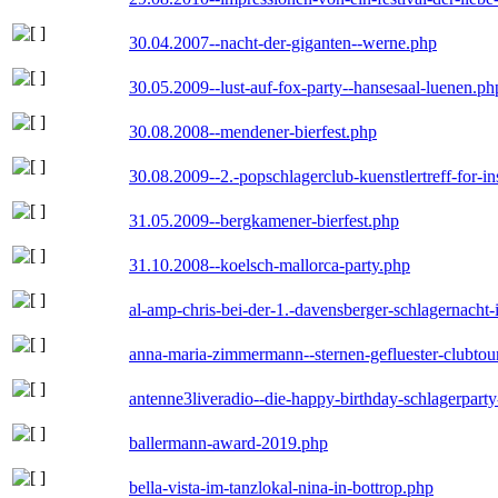
30.04.2007--nacht-der-giganten--werne.php
30.05.2009--lust-auf-fox-party--hansesaal-luenen.ph
30.08.2008--mendener-bierfest.php
30.08.2009--2.-popschlagerclub-kuenstlertreff-for-i
31.05.2009--bergkamener-bierfest.php
31.10.2008--koelsch-mallorca-party.php
al-amp-chris-bei-der-1.-davensberger-schlagernacht
anna-maria-zimmermann--sternen-gefluester-clubtou
antenne3liveradio--die-happy-birthday-schlagerpart
ballermann-award-2019.php
bella-vista-im-tanzlokal-nina-in-bottrop.php