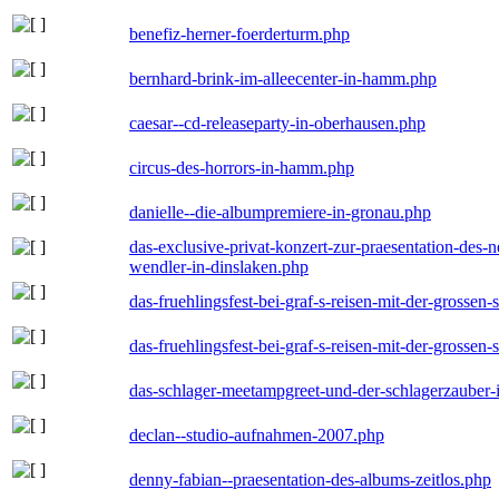
benefiz-herner-foerderturm.php
bernhard-brink-im-alleecenter-in-hamm.php
caesar--cd-releaseparty-in-oberhausen.php
circus-des-horrors-in-hamm.php
danielle--die-albumpremiere-in-gronau.php
das-exclusive-privat-konzert-zur-praesentation-des
wendler-in-dinslaken.php
das-fruehlingsfest-bei-graf-s-reisen-mit-der-grossen-
das-fruehlingsfest-bei-graf-s-reisen-mit-der-grossen-
das-schlager-meetampgreet-und-der-schlagerzauber-
declan--studio-aufnahmen-2007.php
denny-fabian--praesentation-des-albums-zeitlos.php