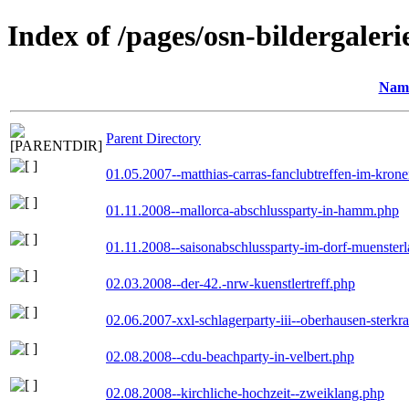
Index of /pages/osn-bildergaleri
Nam
Parent Directory
01.05.2007--matthias-carras-fanclubtreffen-im-kron
01.11.2008--mallorca-abschlussparty-in-hamm.php
01.11.2008--saisonabschlussparty-im-dorf-muenster
02.03.2008--der-42.-nrw-kuenstlertreff.php
02.06.2007-xxl-schlagerparty-iii--oberhausen-sterkr
02.08.2008--cdu-beachparty-in-velbert.php
02.08.2008--kirchliche-hochzeit--zweiklang.php