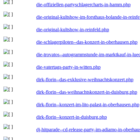
die-offiziellen-partyschlagercharts-in-hamm.php
die-original-kultshow-im-forsthaus-bolande-in-reinf
die-original-kultshow-in-reinfeld.php
die-schlagerpiloten--das-konzert-in-oberhausen.php
die-trovatos--autogrammstunde-im-marktkauf-in-lu
die-vatertags-party-in-witten.php
dirk-florin--das-exklusive-weihnachtskonzert.php
dirk-florin--das-weihnachtskonzert-in-duisburg.php
dirk-florin--konzert-im-lito-palast-in-oberhausen.php
dirk-florin--konzert-in-duisburg.php
dj-hitparade--cd-release-party-im-adiamo-in-oberha