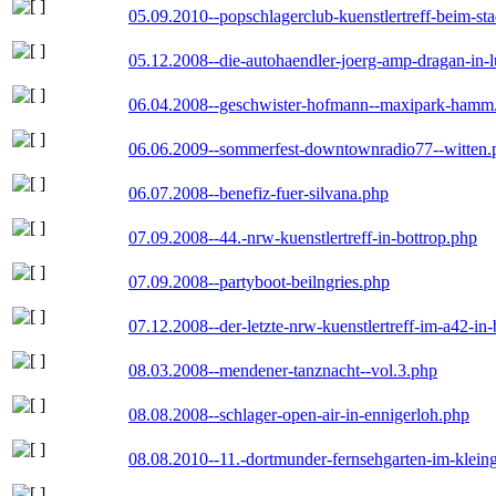
05.09.2010--popschlagerclub-kuenstlertreff-beim-sta
05.12.2008--die-autohaendler-joerg-amp-dragan-in-
06.04.2008--geschwister-hofmann--maxipark-hamm
06.06.2009--sommerfest-downtownradio77--witten.
06.07.2008--benefiz-fuer-silvana.php
07.09.2008--44.-nrw-kuenstlertreff-in-bottrop.php
07.09.2008--partyboot-beilngries.php
07.12.2008--der-letzte-nrw-kuenstlertreff-im-a42-in-
08.03.2008--mendener-tanznacht--vol.3.php
08.08.2008--schlager-open-air-in-ennigerloh.php
08.08.2010--11.-dortmunder-fernsehgarten-im-klein