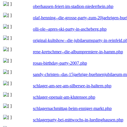
oberhausen-feiert-im-stadion-niederrhein.php
olaf-henning--die-grosse-party-zum-20jaehrigen-bu
olli-ole--apres-ski-party-in-ascheberg.php
original-kultshow--die-jubilaeumsparty-in-reinfeld.p
rene-kretschmer--die-albumpremiere-in-hamm.php
rosas-birthday-party-2007.php
sandy-christen--das-15jaehrige-buehnenjubilaeum-m
schlager-am-see-am-silbersee-in-haltern.php
schlager-openair-am-klutensee.php
schlagernachmittag-beim-enniger-markt.php
schlagerparty-bei-mittwochs-in-luedinghausen.php