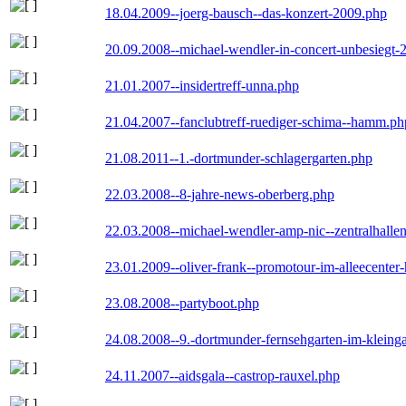
18.04.2009--joerg-bausch--das-konzert-2009.php
20.09.2008--michael-wendler-in-concert-unbesiegt-
21.01.2007--insidertreff-unna.php
21.04.2007--fanclubtreff-ruediger-schima--hamm.ph
21.08.2011--1.-dortmunder-schlagergarten.php
22.03.2008--8-jahre-news-oberberg.php
22.03.2008--michael-wendler-amp-nic--zentralhall
23.01.2009--oliver-frank--promotour-im-alleecente
23.08.2008--partyboot.php
24.08.2008--9.-dortmunder-fernsehgarten-im-kleinga
24.11.2007--aidsgala--castrop-rauxel.php