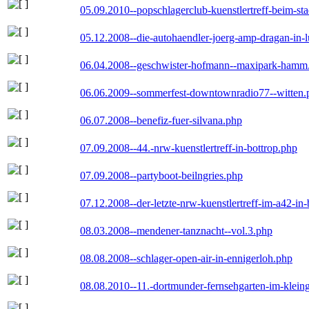
05.09.2010--popschlagerclub-kuenstlertreff-beim-sta
05.12.2008--die-autohaendler-joerg-amp-dragan-in-
06.04.2008--geschwister-hofmann--maxipark-hamm
06.06.2009--sommerfest-downtownradio77--witten.
06.07.2008--benefiz-fuer-silvana.php
07.09.2008--44.-nrw-kuenstlertreff-in-bottrop.php
07.09.2008--partyboot-beilngries.php
07.12.2008--der-letzte-nrw-kuenstlertreff-im-a42-in-
08.03.2008--mendener-tanznacht--vol.3.php
08.08.2008--schlager-open-air-in-ennigerloh.php
08.08.2010--11.-dortmunder-fernsehgarten-im-klein