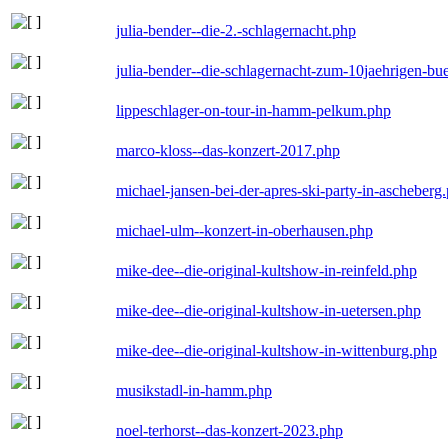
julia-bender--die-2.-schlagernacht.php
julia-bender--die-schlagernacht-zum-10jaehrigen-b
lippeschlager-on-tour-in-hamm-pelkum.php
marco-kloss--das-konzert-2017.php
michael-jansen-bei-der-apres-ski-party-in-ascheberg
michael-ulm--konzert-in-oberhausen.php
mike-dee--die-original-kultshow-in-reinfeld.php
mike-dee--die-original-kultshow-in-uetersen.php
mike-dee--die-original-kultshow-in-wittenburg.php
musikstadl-in-hamm.php
noel-terhorst--das-konzert-2023.php