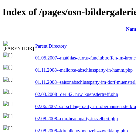
Index of /pages/osn-bildergaleri
Nam
Parent Directory
01.05.2007--matthias-carras-fanclubtreffen-im-kron
01.11.2008--mallorca-abschlussparty-in-hamm.php
01.11.2008--saisonabschlussparty-im-dorf-muenster
02.03.2008--der-42.-nrw-kuenstlertreff.php
02.06.2007-xxl-schlagerparty-iii--oberhausen-sterkr
02.08.2008--cdu-beachparty-in-velbert.php
02.08.2008--kirchliche-hochzeit--zweiklang.php