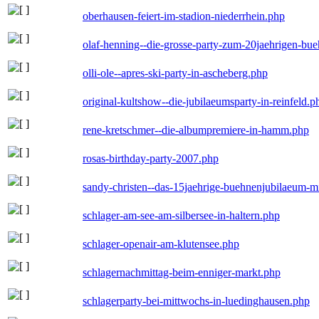
oberhausen-feiert-im-stadion-niederrhein.php
olaf-henning--die-grosse-party-zum-20jaehrigen-bu
olli-ole--apres-ski-party-in-ascheberg.php
original-kultshow--die-jubilaeumsparty-in-reinfeld.p
rene-kretschmer--die-albumpremiere-in-hamm.php
rosas-birthday-party-2007.php
sandy-christen--das-15jaehrige-buehnenjubilaeum-m
schlager-am-see-am-silbersee-in-haltern.php
schlager-openair-am-klutensee.php
schlagernachmittag-beim-enniger-markt.php
schlagerparty-bei-mittwochs-in-luedinghausen.php