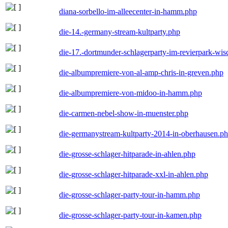
diana-sorbello-im-alleecenter-in-hamm.php
die-14.-germany-stream-kultparty.php
die-17.-dortmunder-schlagerparty-im-revierpark-wis
die-albumpremiere-von-al-amp-chris-in-greven.php
die-albumpremiere-von-midoo-in-hamm.php
die-carmen-nebel-show-in-muenster.php
die-germanystream-kultparty-2014-in-oberhausen.p
die-grosse-schlager-hitparade-in-ahlen.php
die-grosse-schlager-hitparade-xxl-in-ahlen.php
die-grosse-schlager-party-tour-in-hamm.php
die-grosse-schlager-party-tour-in-kamen.php