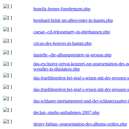
benefiz-herner-foerderturm.php
bernhard-brink-im-alleecenter-in-hamm.php
caesar--cd-releaseparty-in-oberhausen.php
circus-des-horrors-in-hamm.php
danielle--die-albumpremiere-in-gronau.php
das-exclusive-privat-konzert-zur-praesentation-des
wendler-in-dinslaken.php
das-fruehlingsfest-bei-graf-s-reisen-mit-der-grossen-
das-fruehlingsfest-bei-graf-s-reisen-mit-der-grossen-
das-schlager-meetampgreet-und-der-schlagerzauber-
declan--studio-aufnahmen-2007.php
denny-fabian--praesentation-des-albums-zeitlos.php