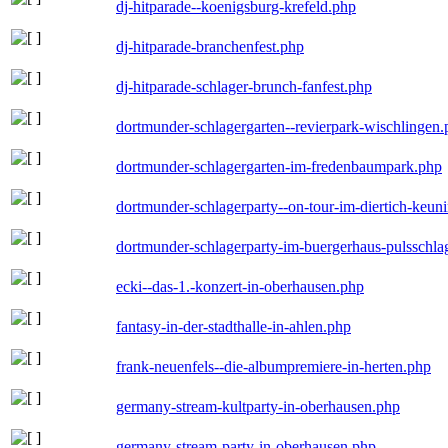
dj-hitparade--koenigsburg-krefeld.php
dj-hitparade-branchenfest.php
dj-hitparade-schlager-brunch-fanfest.php
dortmunder-schlagergarten--revierpark-wischlingen
dortmunder-schlagergarten-im-fredenbaumpark.php
dortmunder-schlagerparty--on-tour-im-diertich-keu
dortmunder-schlagerparty-im-buergerhaus-pulsschla
ecki--das-1.-konzert-in-oberhausen.php
fantasy-in-der-stadthalle-in-ahlen.php
frank-neuenfels--die-albumpremiere-in-herten.php
germany-stream-kultparty-in-oberhausen.php
germany-stream-party-in-oberhausen.php