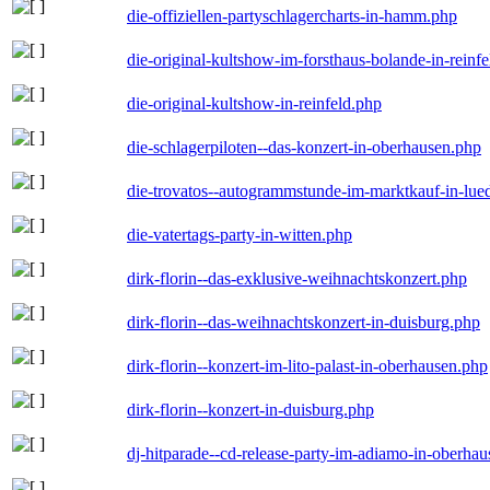
die-offiziellen-partyschlagercharts-in-hamm.php
die-original-kultshow-im-forsthaus-bolande-in-reinf
die-original-kultshow-in-reinfeld.php
die-schlagerpiloten--das-konzert-in-oberhausen.php
die-trovatos--autogrammstunde-im-marktkauf-in-lu
die-vatertags-party-in-witten.php
dirk-florin--das-exklusive-weihnachtskonzert.php
dirk-florin--das-weihnachtskonzert-in-duisburg.php
dirk-florin--konzert-im-lito-palast-in-oberhausen.php
dirk-florin--konzert-in-duisburg.php
dj-hitparade--cd-release-party-im-adiamo-in-oberha