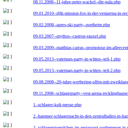
08.11.2008--11-jahre-peter-wackel--die-gala.php
09.01.2010--djlk-mission-fox-in-der-vestarena-in-re
09.02.2008--apres-ski-party--northeim.php
09.03.2007--mythos--castrop-rauxel.php
09.03.2009--matthias-carras--promotour-im-alleece
09.05.2013--vatertags-party-in-witten--teil-1.php
09.05.2013--vatertags-party-in-witten--teil-2.php
09.08.2008--20-jahre-werbering-olfen-mit-zweiklan
09.11.2008--schlagerparty--vest-arena-recklinghaus
1.-schlager-kult-messe.php
2.-hammer-schlagernacht-in-den-zentralhallen-in-h
2.-schlagerstuendchen-im-restaurant-sueltemeyer-in