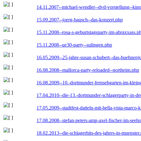
14.11.2007--michael-wendler--dvd-vorstellung--kin
15.09.2007--joerg-bausch--das-konzert.php
15.11.2008--rosa-s-geburtstagsparty-im-abraxxass.p
15.11.2008--ue30-party--sulingen.php
16.05.2009--25-jahre-susan-schubert--das-buehnenj
16.08.2008--mallorca-party-reloaded--northeim.php
16.08.2009--10.-dortmunder-fernsehgarten-im-klein
17.04.2010--die-13.-dortmunder-schlagerparty-in-der
17.05.2009--stadtfest-datteln-mit-bella-vista-marco-
17.08.2008--stefan-peters-amp-axel-fischer-im-seeho
18.02.2013--die-schlagerhits-des-jahres-in-muenster