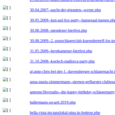
30.04.2007--nacht-der-giganten--werne.php
30.05.2009--lust-auf-fox-party--hansesaal-luenen.ph
30.08.2008--mendener-bierfest.php
30.08.2009--2.-popschlagerclub-kuenstlertreff-for-i
31.05.2009--bergkamener-bierfest.php
31.10.2008--koelsch-mallorca-party.php
al-amp-chris-bei-der-1.-davensberger-schlagernacht
anna-maria-zimmermann--sternen-gefluester-clubtou
antenne3liveradio--die-happy-birthday-schlagerpart
ballermann-award-2019.php
bella-vista-im-tanzlokal-nina-in-bottrop.php