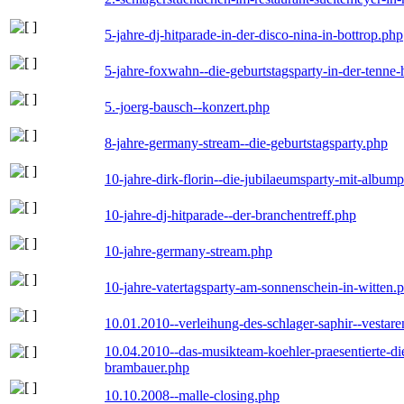
5-jahre-dj-hitparade-in-der-disco-nina-in-bottrop.php
5-jahre-foxwahn--die-geburtstagsparty-in-der-tenn
5.-joerg-bausch--konzert.php
8-jahre-germany-stream--die-geburtstagsparty.php
10-jahre-dirk-florin--die-jubilaeumsparty-mit-album
10-jahre-dj-hitparade--der-branchentreff.php
10-jahre-germany-stream.php
10-jahre-vatertagsparty-am-sonnenschein-in-witten.
10.01.2010--verleihung-des-schlager-saphir--vestar
10.04.2010--das-musikteam-koehler-praesentierte-di
brambauer.php
10.10.2008--malle-closing.php