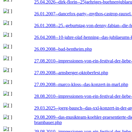
25.04.2026--dirk-florin--25jaehriges-buehnenjublaeu
26.01.2007--dancefox-party--mythos-castrop-rauxel
26.01.2008--25.-geburtstag-von-denny-fabian--die-fei
26.04.2008--10-jahre-olaf-henning--das-jubilaeums-
26.09.2008--bad-bentheim.php
27.08.2010--impressionen-von-ein-festival-der-lieb
27.09.2008--arnsberger-oktoberfest.php
27.09.2008--marco-kloss--das-konzert-in-marl.php
28.08.2010--impressionen-von-ein-festival-der-lieb
29.03.2025--joerg-bausch--das-xxl-konzert-in-der-a
29.08.2009--das-musikteam-koehler-praesentierte-di
brambauer.php
29.08.2010--impressionen-von-ein-festival-der-lieb