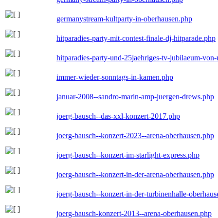
germanystream-kultparty-in-oberhausen.php
hitparadies-party-mit-contest-finale-dj-hitparade.php
hitparadies-party-und-25jaehriges-tv-jubilaeum-vo
immer-wieder-sonntags-in-kamen.php
januar-2008--sandro-marin-amp-juergen-drews.php
joerg-bausch--das-xxl-konzert-2017.php
joerg-bausch--konzert-2023--arena-oberhausen.php
joerg-bausch--konzert-im-starlight-express.php
joerg-bausch--konzert-in-der-arena-oberhausen.php
joerg-bausch--konzert-in-der-turbinenhalle-oberhau
joerg-bausch-konzert-2013--arena-oberhausen.php