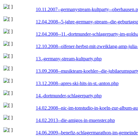
10.11.2007--germanystream-kultparty--oberhausen.
12.04.2008--5-jahre-germany-stream--die-geburtags
12.04.2008--11.-dortmunder-schlagerparty-im-goldsa
12.10.2008--olfener-herbst-mit-zweiklang-amp-julia
13.-germany-stream-kultparty.php
13.09.2008--musikteam-koehler--die-jubilaeumspart
13.12.2008--apres-ski-hits-in-st.-anton.php
14.-dortmunder-schlagerparty.php
14.02.2008--nic-im-tonstudio-in-koeln-zur-album-a
14.02.2013--die-amigos-in-muenster.php
14.06.2009--benefiz-schlagermarathon-im-gemeindes